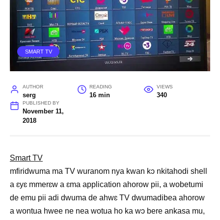
SMART TV
AUTHOR
READING
VIEWS
serg
16 min
340
PUBLISHED BY
November 11,
2018
Smart TV
mfiridwuma ma TV wuranom nya kwan kɔ nkitahodi shell
a ɛyɛ mmerɛw a ɛma application ahorow pii, a wobetumi
de emu pii adi dwuma de ahwɛ TV dwumadibea ahorow
a wontua hwee ne nea wotua ho ka wɔ bere ankasa mu,