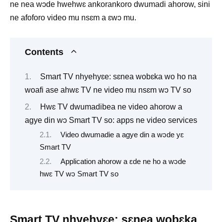
ne nea wɔde hwehwɛ ankorankoro dwumadi ahorow, sini
ne afoforo video mu nsɛm a ɛwɔ mu.
Contents
Smart TV nhyehyɛe: sɛnea wobɛka wo ho na
woafi ase ahwɛ TV ne video mu nsɛm wɔ TV so
Hwɛ TV dwumadibea ne video ahorow a
agye din wɔ Smart TV so: apps ne video services
Video dwumadie a agye din a wɔde yɛ
Smart TV
Application ahorow a ɛde ne ho a wɔde
hwɛ TV wɔ Smart TV so
Smart TV nhyehyɛe: sɛnea wobɛka