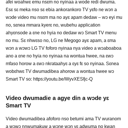
afei woahwɛ emu nsɛm no nyinaa a wode redi dwuma.
Ɛsɛ sɛ meka nso sɛ ebia ankorankoro TV yɛfo ne wɔn a
wɔde video mu nsɛm ma no ayɛ apam dedaw – wɔ eyi mu
no, sɛnea mmara kyerɛ no, wubehu application
ahyɛnsode a ɛne no hyia no dedaw wɔ Smart TV menu
no mu. Sɛ nhwɛso no, LG ne Megogo ayɛ apam, a ɛma
wɔn a wɔwɔ LG TV foforo nyinaa nya video a wɔaboaboa
ano a ɛne no hyia no nyinaa na wontua hwee, na ɛwɔ
mfaso horow a ɛwɔ nkrataahyɛ a ɛyɛ fɛ so nyinaa. Sɛnea
wobɛhwɛ TV dwumadibea ahorow a wontua hwee wɔ
Smart TV so: https://youtu.be/WyvXESfjc-Q
Video dwumadie a agye din a wɔde yɛ
Smart TV
Video dwumadibea afoforo nso betumi ama TV wuranom
a wɔwɔ nnwumakuw a wɔne wɔn yɛ adwuma no kwan