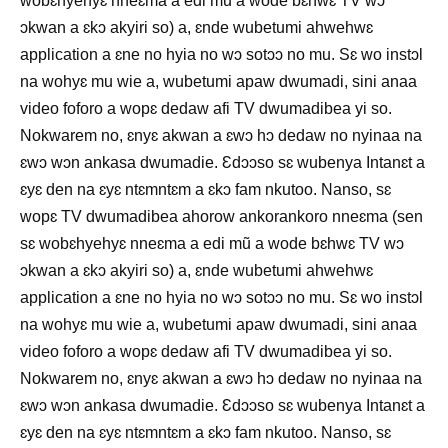
wobɛhyehyɛ nneɛma a edi mũ a wode bɛhwɛ TV wɔ
ɔkwan a ɛkɔ akyiri so) a, ɛnde wubetumi ahwehwɛ
application a ɛne no hyia no wɔ sotɔɔ no mu. Sɛ wo instɔl
na wohyɛ mu wie a, wubetumi apaw dwumadi, sini anaa
video foforo a wopɛ dedaw afi TV dwumadibea yi so.
Nokwarem no, ɛnyɛ akwan a ɛwɔ hɔ dedaw no nyinaa na
ɛwɔ wɔn ankasa dwumadie. Ɛdɔɔso sɛ wubenya Intanɛt a
ɛyɛ den na ɛyɛ ntɛmntɛm a ɛkɔ fam nkutoo. Nanso, sɛ
wopɛ TV dwumadibea ahorow ankorankoro nneɛma (sen
sɛ wobɛhyehyɛ nneɛma a edi mũ a wode bɛhwɛ TV wɔ
ɔkwan a ɛkɔ akyiri so) a, ɛnde wubetumi ahwehwɛ
application a ɛne no hyia no wɔ sotɔɔ no mu. Sɛ wo instɔl
na wohyɛ mu wie a, wubetumi apaw dwumadi, sini anaa
video foforo a wopɛ dedaw afi TV dwumadibea yi so.
Nokwarem no, ɛnyɛ akwan a ɛwɔ hɔ dedaw no nyinaa na
ɛwɔ wɔn ankasa dwumadie. Ɛdɔɔso sɛ wubenya Intanɛt a
ɛyɛ den na ɛyɛ ntɛmntɛm a ɛkɔ fam nkutoo. Nanso, sɛ