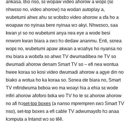
ankasa. Bio nso, sɛ wopaw video ahorow a wopɛ (sɛ
nhwɛso no, video ahorow) na wodan autoplay a,
wubetumi ahwɛ ahu sɛ wɔbɛbɔ video ahorow a ɛfa ho a
woapaw no nyinaa bere nyinaa wɔ akyi. Nhwɛsoɔ, saa
kwan yi so no wubetumi anya nea eye a wode besi
nnwom kwan biara a ɛwɔ hɔ dedaw ananmu. Enti, sɛnea
wopɛ no, wubetumi apaw akwan a wɔahyɛ ho nyansa no
mu biara a wobɛfa so ahwɛ TV dwumadibea ne TV so
dwumadi ahorow denam Smart TV so – efi nea wontua
hwee koraa so kosi video dwumadi ahorow a agye din no
biako a wotua ho ka koraa so. Sɛnea ɛte biara no, Smart
TV mfiridwuma bɛboa wo ma woayi hia a ehia sɛ wode
mfiri ahorow afoforo bɛka wo TV ho te sɛ ahorow ahorow
no afi hɔ
set-top boxes
(a nanso mprempren ɛwɔ Smart TV
nso), set-top boxes a efi cable TV adwumayɛfo hɔ anaa
kɔmputa a Intanɛt wɔ so tẽẽ.