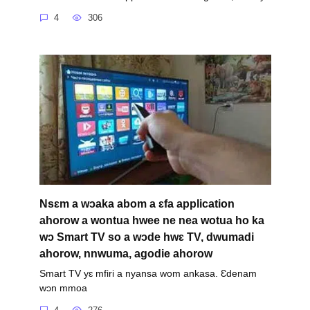
4
306
Nsɛm a wɔaka abom a ɛfa application
ahorow a wontua hwee ne nea wotua ho ka
wɔ Smart TV so a wɔde hwɛ TV, dwumadi
ahorow, nnwuma, agodie ahorow
Smart TV yɛ mfiri a nyansa wom ankasa. Ɛdenam
wɔn mmoa