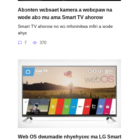
Abɔnten wɛbsaet kamera a wobɛpaw na
wode abɔ mu ama Smart TV ahorow
Smart TV ahorow no wɔ mfoninitwa mfiri a wɔde
ahyɛ
7
370
Web OS dwumadie nhyehyɛeɛ ma LG Smart