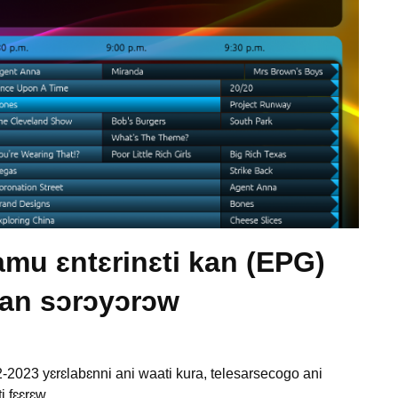
mu ɛntɛrinɛti kan (EPG)
san sɔrɔyɔrɔw
-2023 yɛrɛlabɛnni ani waati kura, telesarsecogo ani
i fɛɛrɛw