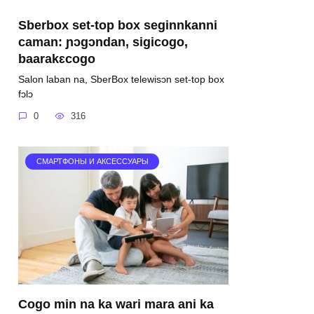
Sberbox set-top box seginnkanni
caman: ɲɔgɔndan, sigicogo,
baarakɛcogo
Salon laban na, SberBox telewisɔn set-top box
fɔlɔ
0
316
СМАРТФОНЫ И АКСЕССУАРЫ
Cogo min na ka wari mara ani ka