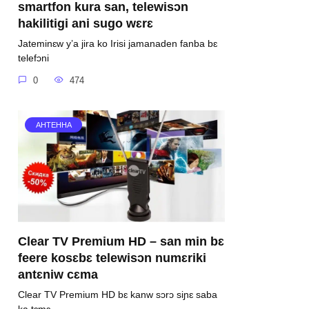
smartfon kura san, telewisɔn
hakilitigi ani sugo wɛrɛ
Jateminɛw y’a jira ko Irisi jamanaden fanba bɛ
telefɔni
0
474
АНТЕННА
Clear TV Premium HD – san min bɛ
feere kosɛbɛ telewisɔn numɛriki
antɛniw cɛma
Clear TV Premium HD bɛ kanw sɔrɔ siɲɛ saba