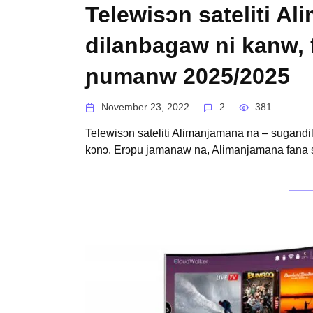
Telewisɔn sateliti A
dilanbagaw ni kanw, 
ɲumanw 2025/2025
November 23, 2022
2
381
Telewisɔn sateliti Alimanjamana na – sugandi
kɔnɔ. Erɔpu jamanaw na, Alimanjamana fana 