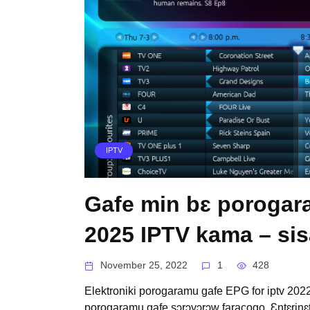
IPTV
Gafe min bɛ porogara
2025 IPTV kama – si
November 25, 2022
1
428
Elektroniki porogaramu gafe EPG for iptv 2022
porogaramu gafe sɔrɔyɔrɔw faracogo. Ɛntɛrinɛt