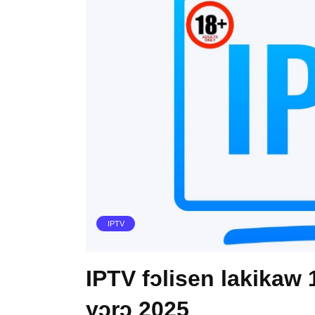
IPTV
IPTV fɔlisen lakikaw 
yɔrɔ 2025