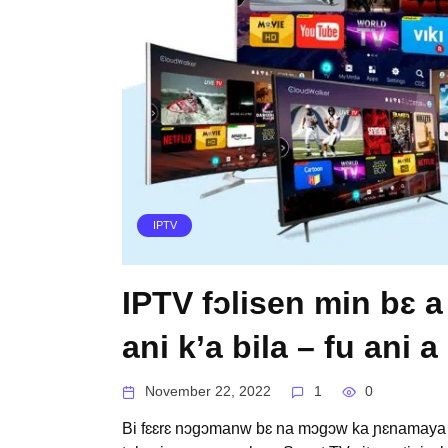
IPTV
IPTV fɔlisen min bɛ a 
ani k’a bila – fu ani
November 22, 2022
1
0
Bi fɛɛrɛ nɔgɔmanw bɛ na mɔgɔw ka ɲɛnamaya k