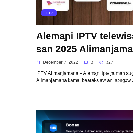
IPTV
Alemaɲi IPTV telewis
san 2025 Alimanjama
December 7, 2022
3
327
IPTV Alimanjamana – Alemaɲi iptv ɲuman suga
Alimanjamana kama, baarakɛlaw ani sɔngɔw 