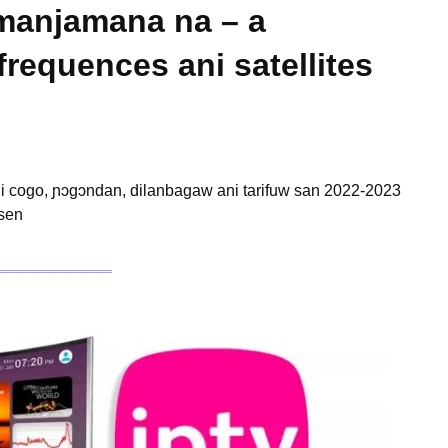
limanjamana na – a
frequences ani satellites
li cogo, ɲɔgɔndan, dilanbagaw ani tarifuw san 2022-2023
sen