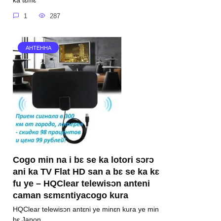
ka tɛmɛ
1
287
АНТЕННА
Cogo min na i bɛ se ka lotori sɔrɔ
ani ka TV Flat HD san a bɛ se ka kɛ
fu ye – HQClear telewisɔn anteni
caman sɛmɛntiyacogo kura
HQClear telewisɔn antɛni ye minɛn kura ye min
bɛ Japon