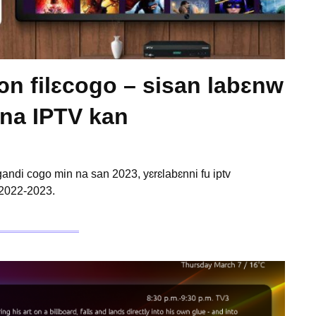
ɔn filɛcogo – sisan labɛnw
na IPTV kan
ndi cogo min na san 2023, yɛrɛlabɛnni fu iptv
2022-2023.