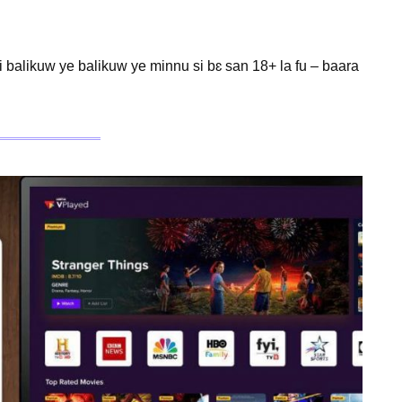
ni balikuw ye balikuw ye minnu si bɛ san 18+ la fu – baara