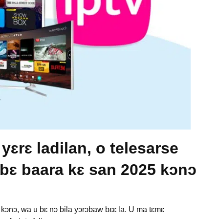
yɛrɛ ladilan, o telesarse
 a bɛ baara kɛ san 2025 kɔnɔ
ɔnɔ, wa u bɛ nɔ bila yɔrɔbaw bɛɛ la. U ma tɛmɛ