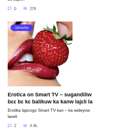
0
279
КАНАЛЫ
Erotica on Smart TV – sugandiliw
bɛɛ bɛ kɛ balikuw ka kanw lajɛli la
Erotika lajɛcogo Smart TV kan – ka wideyow
laseli
2
4.4k.