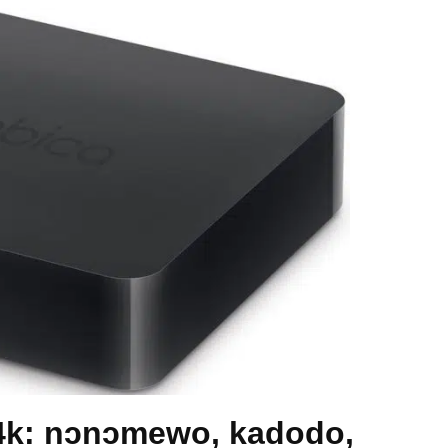
4k: nɔnɔmewo, kadodo,