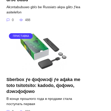
Akɔntabubuwo gblɔ be Russiatɔ akpa gãtɔ ƒlea
asitelefon
0
488
ПРИСТАВКА
Sberbox ƒe ɖoɖowɔɖi ƒe aɖaka me
toto tsitotsito: kadodo, ɖoɖowo,
dɔwɔɖoɖowo
В конце прошлого года в продажи стала
поступать первая