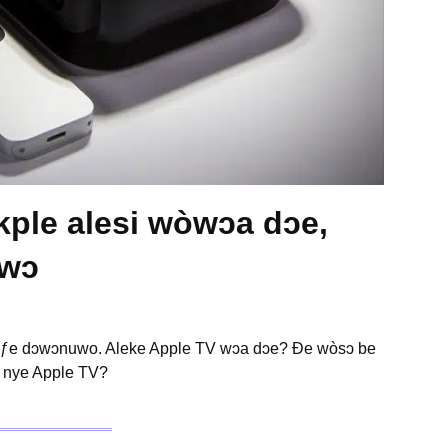
kple alesi wòwɔa dɔe,
ɔwɔ
 ƒe dɔwɔnuwo. Aleke Apple TV wɔa dɔe? Ðe wòsɔ be
 nye Apple TV?