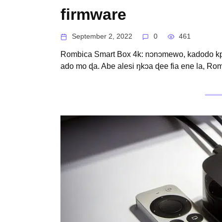
firmware
September 2, 2022
0
461
Rombica Smart Box 4k: nɔnɔmewo, kadodo kpl
ado mo ɖa. Abe alesi ŋkɔa ɖee fia ene la, Ro