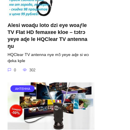
Alesi woaɖu loto dzi eye woaƒle
TV Flat HD femaxee kloe – tɔtrɔ
yeye aɖe le HQClear TV antenna
ŋu
HQClear TV antenna nye mɔ̃ yeye aɖe si wɔ
ɖeka kple
0
302
АНТЕННА