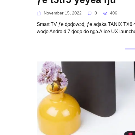
November 15, 2022
0
406
Smart TV ƒe ɖoɖowɔɖi ƒe aɖaka TANIX TX6 4
woɖo Android 7 ɖoɖo do ŋgɔ.Alice UX launche