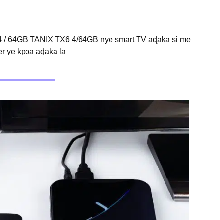
 / 64GB TANIX TX6 4/64GB nye smart TV aɖaka si me
r ye kpɔa aɖaka la