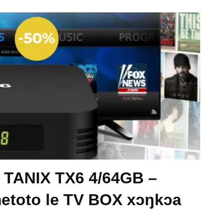
x TANIX TX6 4/64GB –
etoto le TV BOX xɔŋkɔa