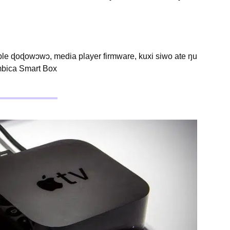
e ɖoɖowɔwɔ, media player firmware, kuxi siwo ate ŋu
mbica Smart Box