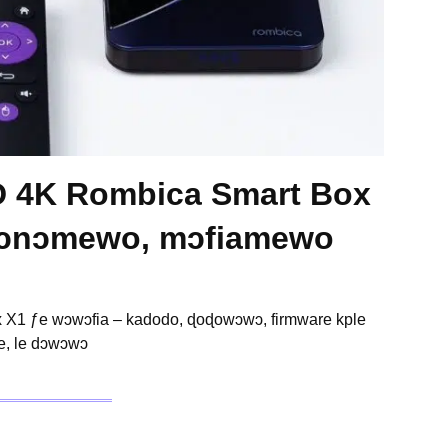
HD 4K Rombica Smart Box
 nɔnɔmewo, mɔfiamewo
 X1 ƒe wɔwɔfia – kadodo, ɖoɖowɔwɔ, firmware kple
e, le dɔwɔwɔ