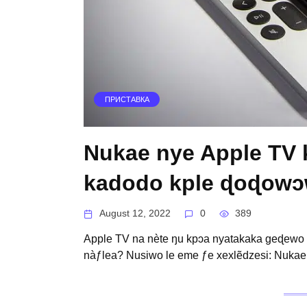
ПРИСТАВКА
Nukae nye Apple TV 
kadodo kple ɖoɖow
August 12, 2022
0
389
Apple TV na nète ŋu kpɔa nyatakaka geɖewo
nàƒlea? Nusiwo le eme ƒe xexlẽdzesi: Nukae