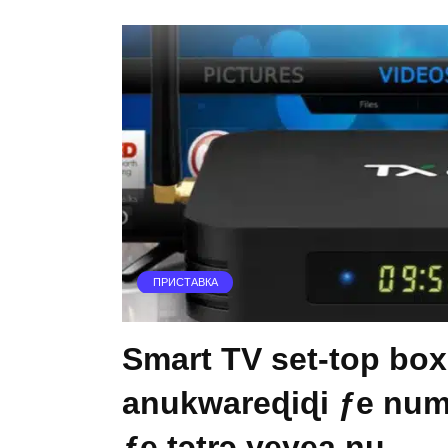
ПРИСТАВКА
Smart TV set-top bo
anukwareɖiɖi ƒe num
ƒe tɔtrɔ yeyea ŋu