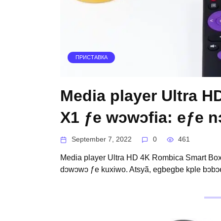
ПРИСТАВКА
Media player Ultra 
X1 ƒe wɔwɔfia: eƒe
September 7, 2022
0
461
Media player Ultra HD 4K Rombica Smart Box
dɔwɔwɔ ƒe kuxiwo. Atsyã, egbegbe kple bɔbɔ