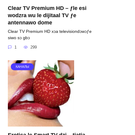
Clear TV Premium HD – ƒle esi
wodzra wu le dijitaal TV ƒe
antennawo dome
Clear TV Premium HD xɔa televisiondɔwɔƒe
siwo sɔ gbɔ
1
299
КАНАЛЫ