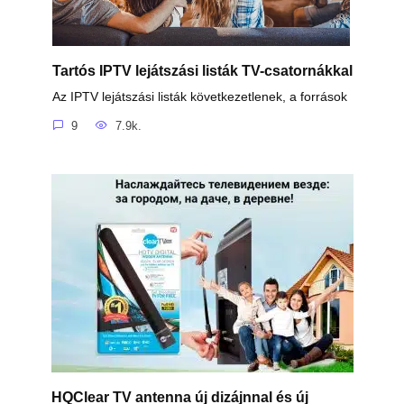
Tartós IPTV lejátszási listák TV-csatornákkal
Az IPTV lejátszási listák következetlenek, a források
9
7.9k.
HQClear TV antenna új dizájnnal és új