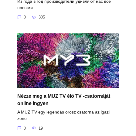
Из года в год производители удивляют нас все
новыми
0
305
Nézze meg a MUZ TV élő TV -csatornáját
online ingyen
A MUZ TV egy legendás orosz csatorna az igazi
zene
0
19