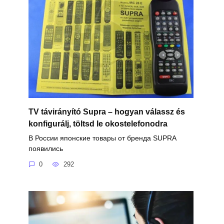
TV távirányító Supra – hogyan válassz és
konfigurálj, töltsd le okostelefonodra
В России японские товары от бренда SUPRA
появились
0
292