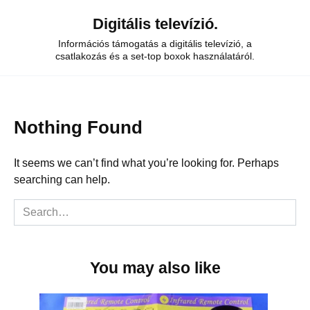
Skip
Digitális televízió.
to
content
Információs támogatás a digitális televízió, a
csatlakozás és a set-top boxok használatáról.
Nothing Found
It seems we can’t find what you’re looking for. Perhaps
searching can help.
Search
for:
You may also like