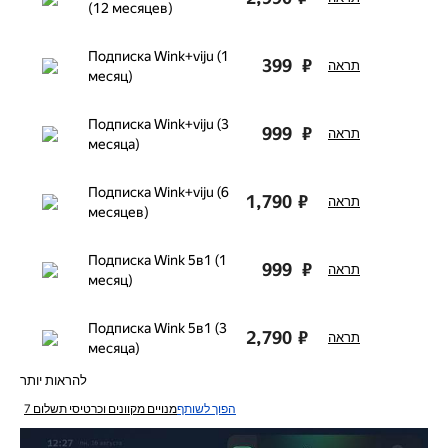
(12 месяцев)
Подписка Wink+viju (1
399
₽
תראה
месяц)
Подписка Wink+viju (3
999
₽
תראה
месяца)
Подписка Wink+viju (6
1,790
₽
תראה
месяцев)
Подписка Wink 5в1 (1
999
₽
תראה
месяц)
Подписка Wink 5в1 (3
2,790
₽
תראה
месяца)
להראות יותר
הפוך לשותף
מנויים מקוונים וכרטיסי תשלום
7