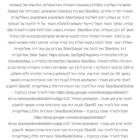
אפשרות השליטה הקולית באמצעות העוזרות הווירטואליות החדשות של משפחת
Salyut מובנית במעטפת המשתמש, המבדילה את SberBox מממירי מדיה אחרים.
משתמשים משתמשים באפליקציית SberSalyut לנייד או בשלט רחוק לשליטה
קולית. כפתור העוזר הקולי הייעודי משמש להפעלת העוזר. על ידי לחיצה על הכפתור
ואמירת בקשה, תוכל לתת פקודה לעוזרת שלך. SberBox תומך לא רק באנגלית, אלא
גם ברוסית. העוזרת הקולית יכולה למצוא פרפורמרים/שחקנים/במאים לפי כותרת
ואפילו ז’אנר. מותר לנסח בקשה קולית בכל צורה שהיא. פורמט דומה משמש כאשר
עובדים עם עוזר דרך אפליקציית SberSalyut. איך לנהל את Sberbox דרך
אפליקציית Sber Salut: https://youtu. be/3gKE4ajo4cs חבילת מולטימדיה
Smotryoshka משמשת כפלטפורמת טלוויזיה ב-SberBox. החבילה כוללת למעלה
מ-185 ערוצים דיגיטליים + ארכיון ל-14 יום. אפשרויות החזרה והשהייה זמינות גם כן.
במשך 30 יום לאחר הרכישה, אתה יכול להשתמש בשידורי טלוויזיה ללא תשלום.
לאחר פרק זמן מוגדר, המשתמש מתחיל לגבות דמי מנוי מהכרטיס שהיה מקושר
לחשבון SberID. אתה יכול להכיר את ההגדרות הללו באפליקציית SberBankOnline
– תוכל להוריד אותה בכתובת https://play.google.com/store/apps/details?
id=ru.sberbankmobile&hl=ru&gl=US. לאחר פרק זמן מוגדר, המשתמש מתחיל
לגבות דמי מנוי מהכרטיס שהיה מקושר לחשבון SberID. אתה יכול להכיר את
ההגדרות הללו באפליקציית SberBankOnline – תוכל להוריד אותה בכתובת
https://play.google.com/store/apps/details?
id=ru.sberbankmobile&hl=ru&gl=US. לאחר פרק זמן מוגדר, המשתמש מתחיל
לגבות דמי מנוי מהכרטיס שהיה מקושר לחשבון SberID. אתה יכול להכיר את
ההגדרות הללו באפליקציית SberBankOnline – תוכל להוריד אותה בכתובת