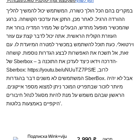
הפוך לשותף
משקים
צמר גפן ודיסקים
נייר טואלט ומגבות נייר
במקרים בהם הכל הולך כשורה, המשתמש יכול להמשיך להליך
ההורדה הרגיל. לאחר מכן, התקן את עדכוני הקושחה. ברגע
שהמכשיר מופעל מחדש, הבעלים של ממיר המדיה בוחר את
העוזרת הקולית הראשית. אתה יכול לדבר קצת עם עוזר
וירטואלי. כעת תוכל להשתמש במכשיר למטרה המיועדת לו. עם
זאת, אל תשכח את האפשרות לבצע הגדרות נוספות. קושחה
של Sberbox – הדרכה וידאו כיצד לעדכן את התוכנה ב-
Sberbox: https://youtu.be/uNUuTZ7PSfE לרוב,
המשתמשים לא משנים דבר בהגדרות SberBox. אבל לא יהיה
מיותר לזכור שבתפריט המוכר ניתן למצוא מספר אייקונים.
הראשון שבהם משמש על מנת להיות מסוגל לנהל חיבורים
היקפיים באמצעות בלוטות’.
Подписка Wink+viju
2,990
₽
תראה