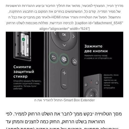
מדריך הנייר, המצורף למכשיר, מתאר את תהליך החיבור וביצוע ההגדרות הראשוניות
של ממיר המדיה. קודם כל, המשתמשים בוחרים את המקום בו תתבצע ההתקנה,
ולאחר מכן מחברים את כבל ה-HDMI והחשמל. הפעל את הטלוויזיה והגדר אותה
לכניסה הנדרשת. סוללות מוכנסות לשלט הרחוק. [caption id="attachment_6546"
align="aligncenter" width="624"]
התחל להגדיר את ה-Smart Box Extender
מסך הטלוויזיה יבקש ממך לחבר את השלט הרחוק לממיר. לפי
ההוראות בשלט הרחוק, החזק כמה לחצנים והמתן עד