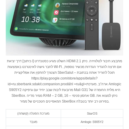
השלט מגיע כסטנדרט [/ כיתוב] דרך יציאת HDMI 2.1 מתבצע חיבור לטלוויזיה. ניתן
לחבר גישה לאינטרנט באמצעות Wi-Fi. אם תרצה להגדיר הגדרות מכשיר נוספות,
תצטרך להתקין את אפליקציית SberSalut – תוכל להוריד אותה בכתובת
https://play.google.com/store/apps/details?
id=ru.sberbank.sdakit.companion.prod&hl =ru&gl=ארה”ב. מערכת Amlogic
S905Y2 מרובעת ליבות שבב יחיד עם גרפיקה Mali G31 היא מלית החומרה של
SberBox. ממיר מדיה RAM – 2 GB, אחסון פנימי – 16 GB. ניתן למצוא את
המאפיינים הטכניים של ממיר SberBox בפירוט רב יותר בטבלה.
StarOS
מערכת הפעלה (קושחה)
Amlogic S905Y2
מעבד