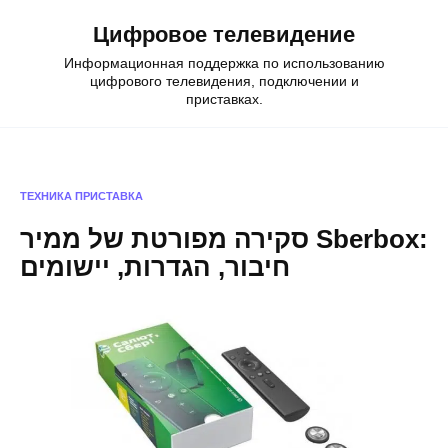
Skip
Цифровое телевидение
to
content
Информационная поддержка по использованию
цифрового телевидения, подключении и
приставках.
ТЕХНИКА
ПРИСТАВКА
סקירה מפורטת של ממיר Sberbox:
חיבור, הגדרות, יישומים