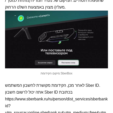
שהפעולה תסתיים. המיקום של ממיר המדיה (מתחת למסך /
מעליו) מצוין באמצעות השלט הרחוק.
מיקום הקידומת SberBox
לאחר מכן, הקידומת מקושרת לחשבון המשתמש Sber ID.
אתה יכול לרשום חשבון Sber ID בכתובת
https://www.sberbank.ru/ru/person/dist_services/sberbank
id?
utm_source=online.sberbank.ru&utm_medium=free&utm