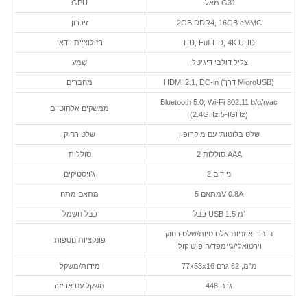
מאלי G31
GPU
2GB DDR4, 16GB eMMC
זיכרון
HD, Full HD, 4K UHD
רזולוציית וידאו
צליל דולבי דיגיטלי
שֶׁמַע
HDMI 2.1, DC-in (דרך MicroUSB)
מחברים
Bluetooth 5.0; Wi-Fi 802.11 b/g/n/ac
ממשקים אלחוטיים
(2.4GHz ו-5GHz)
שלט בלוטות’ עם מיקרופון
שלט רחוק
2 סוללות AAA
סוללות
2 ניידים
ג’ויסטיקים
מתאם 5V 0.8A
מתאם מתח
כבל USB 1.5 מ’
כבל חשמל
חיבור אוזניות אלחוטיות/שלט רחוק
פונקציות נוספות
וירטואלי/גיימפד/חיפוש קולי
77x53x16 מ”מ, 62 גרם
מידות/משקל
448 גרם
משקל עם אריזה