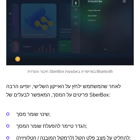
חיבור והגדרת SberBox בפריפריה באמצעות Bluetooth
לאחר שהמשתמש ילחץ על האייקון השלישי, יופיעו הרבה
פריטים על המסך, המאפשר לבעלים של SberBox:
שינוי שומר מסך;
הגדר טיימר להפעלת שומר המסך;
להחליט על מצב פלט הקול (לרמקול המובנה / הטלוויזיה);