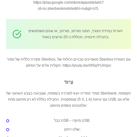
https://play.google.com/store/apps/details?
id=ru.sberbankmobile&hl=ru&gl=US.
הערה! במידת הצורך, המנוי מורחב, מורחב, או שהם משתמשים
בחבילה חינמית, הכוללת כ-20 ערוצים באוויר.
סקירה כללית של ממיר Sberbox, מאפיינים טכניים ויכולות של Sberbox עם העוזרת
הקולית אליס על הסיפון: https://youtu.be/AfXqIYUHzpc
צִיוּד
ממיר המדיה יוצא למכירה בקופסה, שצבועה בצבע הארגוני של Sberbank. הקופסה
קומפקטית. החבילה כוללת לא רק מתאם מתח (5 V, 1 A) עם יציאת USB, אלא גם
אלמנטים נוספים מהסוג:
כבל USB – מיקרו USB;
שלט רחוק;