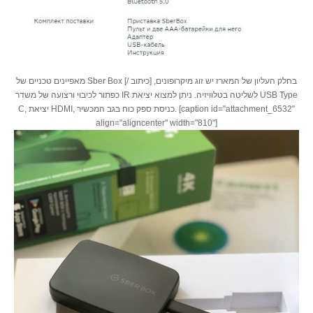
מאפיינים טכניים של Sber Box [/ כיתוב] בחלק העליון של המארז יש זוג מיקרופונים,
כפתור לכיבוי ורצועה של משדר IR לשליטה בטלוויזיה. ניתן למצוא יציאת USB Type
C, יציאת HDMI, כניסת ספק כוח בגב המכשיר. [caption id="attachment_6532"
align="aligncenter" width="810"]