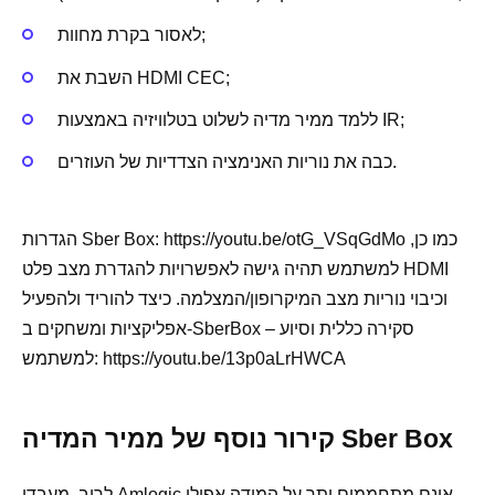
לאסור בקרת מחוות;
השבת את HDMI CEC;
ללמד ממיר מדיה לשלוט בטלוויזיה באמצעות IR;
כבה את נוריות האנימציה הצדדיות של העוזרים.
הגדרות Sber Box: https://youtu.be/otG_VSqGdMo כמו כן,
למשתמש תהיה גישה לאפשרויות להגדרת מצב פלט HDMI
וכיבוי נוריות מצב המיקרופון/המצלמה. כיצד להוריד ולהפעיל
אפליקציות ומשחקים ב-SberBox – סקירה כללית וסיוע
למשתמש: https://youtu.be/13p0aLrHWCA
קירור נוסף של ממיר המדיה Sber Box
לרוב, מעבדי Amlogic אינם מתחממים יתר על המידה אפילו