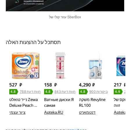
עוזר קולי של SberBox
תסתכל על ההצעות האלה
527
₽
158
₽
4,290
₽
217
₽
4.9
900 ביקורות
4.8
843 חוות דעת
4.8
788 חוות דעת
4.8
לוקס של
משקה Revyline
Ватные диски Я
נייר טואלט Zewa
זווה
RL100
самая
Deluxe Peach …
Apteka.
דנטמארט
Apteka.RU
ציור עצמי