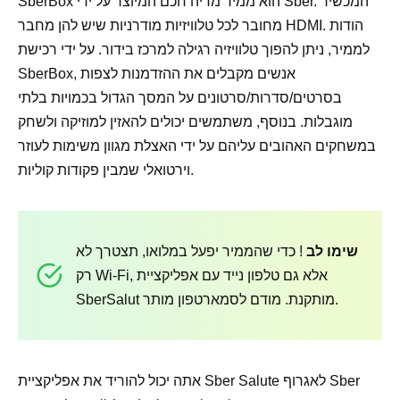
SberBox הוא ממיר מדיה חכם המיוצר על ידי Sber. המכשיר
מחובר לכל טלוויזיות מודרניות שיש להן מחבר HDMI. הודות
לממיר, ניתן להפוך טלוויזיה רגילה למרכז בידור. על ידי רכישת
SberBox, אנשים מקבלים את ההזדמנות לצפות
בסרטים/סדרות/סרטונים על המסך הגדול בכמויות בלתי
מוגבלות. בנוסף, משתמשים יכולים להאזין למוזיקה ולשחק
במשחקים האהובים עליהם על ידי האצלת מגוון משימות לעוזר
וירטואלי שמבין פקודות קוליות.
שימו לב
! כדי שהממיר יפעל במלואו, תצטרך לא
רק Wi-Fi, אלא גם טלפון נייד עם אפליקציית
SberSalut מותקנת. מודם לסמארטפון מותר.
אתה יכול להוריד את אפליקציית Sber Salute לאגרוף Sber