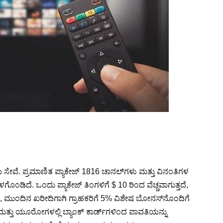
ಯ ಸೇವೆ. ಪ್ರಮಾಣಿತ ಪ್ಯಾಕೇಜ್ 1816 ಚಾನಲ್‌ಗಳು ಮತ್ತು ವಿನಂತಿಗಳ
ಂಡಿದೆ. ಒಂದು ಪ್ಯಾಕೇಜ್ ತಿಂಗಳಿಗೆ $ 10 ರಿಂದ ವೆಚ್ಚವಾಗುತ್ತದೆ,
ಮುಂದಿನ ಖರೀದಿಗಾಗಿ ಗ್ರಾಹಕರಿಗೆ 5% ವಿಶೇಷ ಬೋನಸ್‌ನೊಂದಿಗೆ
ಮತ್ತು ಯೂರೋಗಳಲ್ಲಿ ಬ್ಯಾಂಕ್ ಕಾರ್ಡ್‌ಗಳಿಂದ ಪಾವತಿಯನ್ನು