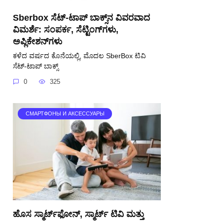
Sberbox ಸೆಟ್-ಟಾಪ್ ಬಾಕ್ಸ್‌ನ ವಿವರವಾದ
ವಿಮರ್ಶೆ: ಸಂಪರ್ಕ, ಸೆಟ್ಟಿಂಗ್‌ಗಳು,
ಅಪ್ಲಿಕೇಶನ್‌ಗಳು
ಕಳೆದ ವರ್ಷದ ಕೊನೆಯಲ್ಲಿ, ಮೊದಲ SberBox ಟಿವಿ
ಸೆಟ್-ಟಾಪ್ ಬಾಕ್ಸ್
0
325
СМАРТФОНЫ И АКСЕССУАРЫ
ಹೊಸ ಸ್ಮಾರ್ಟ್‌ಫೋನ್, ಸ್ಮಾರ್ಟ್ ಟಿವಿ ಮತ್ತು