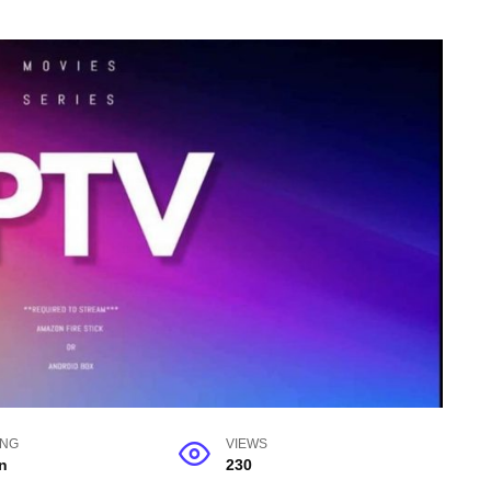
ING
VIEWS
n
230