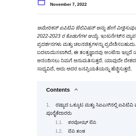
November 7, 2022
ಅಮೇರಿಕನ್ ಐಪಿಟಿವಿ ಟೆಲಿವಿಷನ್ ಅನ್ನು ಹೇಗೆ ವೀಕ್ಷಿ
2022-2023 ರ ಕೊಡುಗೆಗಳ ಆಯ್ಕೆ.
ಇಂಟರ್ನೆಟ್‌ನ ವ್ಯಾಪ
ಪ್ರದರ್ಶನಗಳು ಮತ್ತು ಚಲನಚಿತ್ರಗಳನ್ನು ಪ್ರವೇಶಿಸಬಹುದು
ಬದಲಾಯಿಸಲಾಗಿದೆ, ಈ ತಂತ್ರಜ್ಞಾನವು ಆಂಟೆನಾ ಇಲ್ಲದ
ಆನಂದಿಸಲು ನಿಮಗೆ ಅನುಮತಿಸುತ್ತದೆ. ಯಾವುದೇ ದೇಶದಲ
ಸಾಧ್ಯವಿದೆ, ಅದು ಅದರ ಜನಪ್ರಿಯತೆಯನ್ನು ಹೆಚ್ಚಿಸುತ್ತದೆ.
Contents
ರಷ್ಯಾದ ಒಕ್ಕೂಟ ಮತ್ತು ಸಿಐಎಸ್‌ನಲ್ಲಿ ಐಪಿಟಿ
ಪೂರೈಕೆದಾರರು
ಶರವೋಝ್ ಟಿವಿ
ಟಿವಿ ತಂಡ