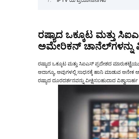
IPTV ಯ ಪ್ರಯೋಜನಗಳು
ರಷ್ಯಾದ ಒಕ್ಕೂಟ ಮತ್ತು ಸಿಐಎ
ಅಮೇರಿಕನ್ ಚಾನೆಲ್‌ಗಳನ್ನು 
ರಷ್ಯಾದ ಒಕ್ಕೂಟ ಮತ್ತು ಸಿಐಎಸ್ ಪ್ರದೇಶದ ಮಾರುಕಟ್ಟೆಯು
ಆದಾಗ್ಯೂ, ಅವುಗಳಲ್ಲಿ ಸಾಧನಕ್ಕೆ ಹಾನಿ ಮಾಡುವ ಅನೇಕ ಅನ
ರಷ್ಯಾದ ದೂರದರ್ಶನವನ್ನು ವೀಕ್ಷಿಸಬಹುದಾದ ವಿಶ್ವಾಸಾರ್ಹ