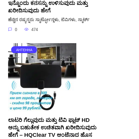
ಇನ್ನೊಂದು ಕನಸನ್ನು ಉಳಿಸುವುದು ಮತ್ತು
ಖರೀದಿಸುವುದು ಹೇಗೆ
ಹೆಚ್ಚಿನ ರಷ್ಯನ್ನರು ಸ್ಮಾರ್ಟ್ಫೋನ್ಗಳು, ಟಿವಿಗಳು, ಸ್ಮಾರ್ಟ್
0
474
АНТЕННА
ಲಾಟರಿ ಗೆಲ್ಲುವುದು ಮತ್ತು ಟಿವಿ ಫ್ಲಾಟ್ HD
ಅನ್ನು ಬಹುತೇಕ ಉಚಿತವಾಗಿ ಖರೀದಿಸುವುದು
ಹೇಗೆ – HQClear TV ಆಂಟೆನಾದ ಹೊಸ