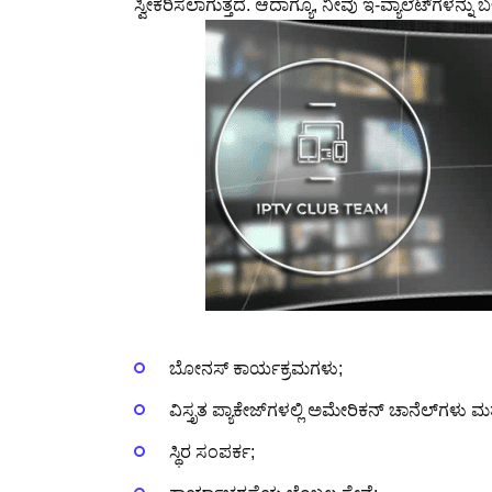
ಸ್ವೀಕರಿಸಲಾಗುತ್ತದೆ. ಆದಾಗ್ಯೂ, ನೀವು ಇ-ವ್ಯಾಲೆಟ್‌ಗ
ಬೋನಸ್ ಕಾರ್ಯಕ್ರಮಗಳು;
ವಿಸ್ತೃತ ಪ್ಯಾಕೇಜ್‌ಗಳಲ್ಲಿ ಅಮೇರಿಕನ್ ಚಾನೆಲ್‌ಗಳು
ಸ್ಥಿರ ಸಂಪರ್ಕ;