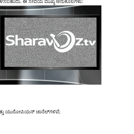
ಳನ್ನು ಬಳಸಬಹುದು. ಈ ಸೇವೆಯ ಮುಖ್ಯ ಅನುಕೂಲಗಳು:
 ಮತ್ತು ಯುರೋಪಿಯನ್ ಚಾನೆಲ್‌ಗಳಿವೆ;