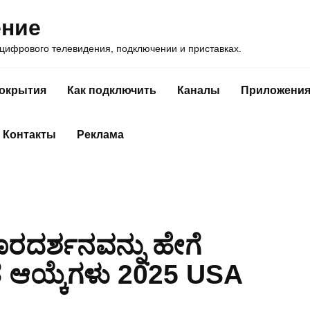
ение
ифрового телевидения, подключении и приставках.
покрытия
Как подключить
Каналы
Приложени
Контакты
Реклама
ರದರ್ಶನವನ್ನು ಹೇಗೆ
್ತುತ ಆಯ್ಕೆಗಳು 2025 USA