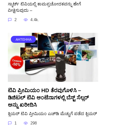
ಸ್ಮಾರ್ಟ್ ಟಿವಿಯಲ್ಲಿ ಕಾಮಪ್ರಚೋದಕವನ್ನು ಹೇಗೆ
ವೀಕ್ಷಿಸುವುದು –
2
4.4k.
АНТЕННА
ಟಿವಿ ಪ್ರೀಮಿಯಂ HD ತೆರವುಗೊಳಿಸಿ –
ಡಿಜಿಟಲ್ ಟಿವಿ ಆಂಟೆನಾಗಳಲ್ಲಿ ಬೆಸ್ಟ್ ಸೆಲ್ಲರ್
ಅನ್ನು ಖರೀದಿಸಿ
ಕ್ಲಿಯರ್ ಟಿವಿ ಪ್ರೀಮಿಯಂ ಎಚ್‌ಡಿ ಮೆಚ್ಚುಗೆ ಪಡೆದ ಕ್ಲಿಯರ್
1
298