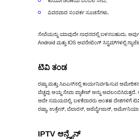
ಕಾರ್ಯಾಚರಣೆಯ ಬೆಂಬಲ ಸೇವೆ;
ವಿವರವಾದ ಸಂಪರ್ಕ ಸೂಚನೆಗಳು.
ಸೇವೆಯನ್ನು ಯಾವುದೇ ಸಾಧನದಲ್ಲಿ ಬಳಸಬಹುದು. ಅವುಗಳೆಂ
Android ಮತ್ತು IOS ಆಪರೇಟಿಂಗ್ ಸಿಸ್ಟಮ್‌ಗಳಲ್ಲಿ ಗ್ಯಾ
ಟಿವಿ ತಂಡ
ರಷ್ಯಾ ಮತ್ತು ಸಿಐಎಸ್‌ನಲ್ಲಿ ಕಾರ್ಯನಿರ್ವಹಿಸುವ ಅಮೇರ
ವೆಚ್ಚವು ಆಯ್ದ ಸೇವಾ ಪ್ಯಾಕೇಜ್ ಅನ್ನು ಅವಲಂಬಿಸಿರುತ್ತದೆ.
ಅದೇ ಸಮಯದಲ್ಲಿ, ಬಳಕೆದಾರರು ಅಂತಹ ದೇಶಗಳಿಗೆ ಟಿವಿ ಚಾನೆ
ರಷ್ಯಾ, ಉಕ್ರೇನ್, ಬೆಲಾರಸ್, ಅಜೆರ್ಬೈಜಾನ್, ಅರ್ಮೇನಿಯಾ
IPTV ಆನ್ಲೈನ್