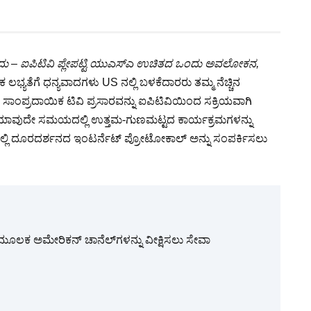
ಸುವುದು – ಐಪಿಟಿವಿ ಪ್ಲೇಪಟ್ಟಿ ಯುಎಸ್ಎ ಉಚಿತದ ಒಂದು ಅವಲೋಕನ,
ಕ ಲಭ್ಯತೆಗೆ ಧನ್ಯವಾದಗಳು US ನಲ್ಲಿ ಬಳಕೆದಾರರು ತಮ್ಮ ನೆಚ್ಚಿನ
. ಸಾಂಪ್ರದಾಯಿಕ ಟಿವಿ ಪ್ರಸಾರವನ್ನು ಐಪಿಟಿವಿಯಿಂದ ಸಕ್ರಿಯವಾಗಿ
ೆ ಯಾವುದೇ ಸಮಯದಲ್ಲಿ ಉತ್ತಮ-ಗುಣಮಟ್ಟದ ಕಾರ್ಯಕ್ರಮಗಳನ್ನು
್ಲಿ ದೂರದರ್ಶನದ ಇಂಟರ್ನೆಟ್ ಪ್ರೋಟೋಕಾಲ್ ಅನ್ನು ಸಂಪರ್ಕಿಸಲು
ವಿ ಮೂಲಕ ಅಮೇರಿಕನ್ ಚಾನೆಲ್‌ಗಳನ್ನು ವೀಕ್ಷಿಸಲು ಸೇವಾ