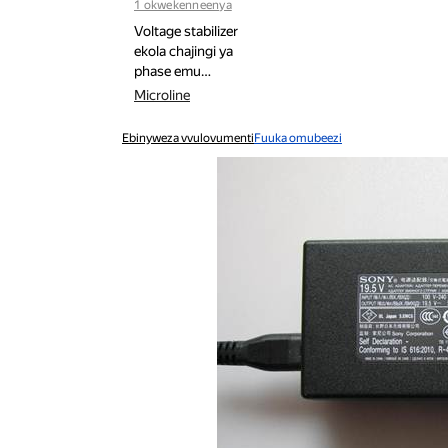
1 okwekenneenya
Voltage stabilizer
ekola chajingi ya
phase emu…
Microline
Ebinyweza vvulovumenti
Fuuka omubeezi