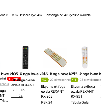
s ku TV mu kiseera kye kimu – ensonga ne kiki ky’olina okukola
 bwe kiri
295
₽ nga bwe kiri
266
₽ nga bwe kiri
255
₽ nga bwe kiri
293
 kiri
kkumi%
Okufuga okuva
4.2
22 okwekenneenya
4.1
23 okwekenneenya
Okufu
kebera
ewala REXANT
ewala
Ekyuma ekifuga
Ekyuma ekifuga
38-0016
38-00
fuga
ewala REXANT
ewala REXANT
ANT
PEK.24
PEK.2
RX-952
RX-951
Tric…
PEK.24
Tabula Gula