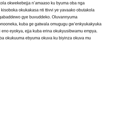
okukola okwekebejja n’amaaso ku byuma oba nga
kisoboka okukakasa nti ttivvi ye yavaako obutakola
ze gabaddewo gye buvuddeko. Oluvannyuma
onooneka, kuba ge gatwala omugugu gw’enkyukakyuka
 eno eyokya, ejja kuba erina okukyusibwamu empya.
amba okukuuma ebyuma okuva ku biyinza okuva mu