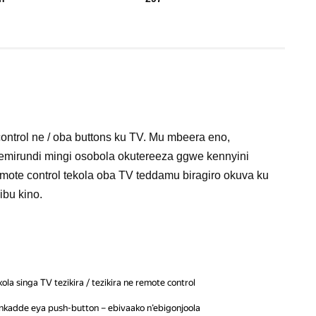
trol ne / oba buttons ku TV. Mu mbeera eno,
emirundi mingi osobola okutereeza ggwe kennyini
te control tekola oba TV teddamu biragiro okuva ku
ibu kino.
a singa TV tezikira / tezikira ne remote control
enkadde eya push-button – ebivaako n’ebigonjoola