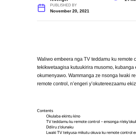
PUBLISHED BY
November 20, 2021
Waliwo embeera nga TV teddamu ku remote con
tekikwetaagisa kutuukirira musomo, kubanga 
okumenyawo. Wammanga ze nsonga lwaki remo
remote control, n’engeri y’okutereezaamu ekiz
Contents
Okulaba ekintu kino
TV teddamu ku remote control – ensonga n’eky’okukol
Ddiiru z’olunaku
Lwaki TV tekyusa mikutu okuva ku remote control 