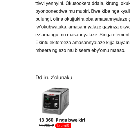
ttivvi yennyini. Okusookera ddala, kirungi 
byonooneddwa mu mubiri. Bwe kiba nga kyali 
bulungi, olina okujjukira oba amasannyala
lw’okubwatuka, amasannyalaze gayinza okw
ez’amangu mu masannyalaze. Singa elementi
Ekintu ekitereeza amasannyalaze kijja kuy
mbeera ng’ezo mu biseera eby’omu maaso.
Ddiiru z’olunaku
13 360
₽ nga bwe kiri
14 795
₽
kkumi%