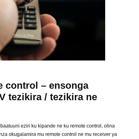
 control – ensonga
 tezikira / tezikira ne
baatuuni eziri ku kipande ne ku remote control, olina
za okugalamira mu remote control ne mu receiver ya