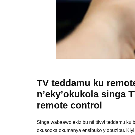
TV teddamu ku remote
n’eky’okukola singa TV
remote control
Singa wabaawo ekizibu nti ttivvi teddamu ku b
okusooka okumanya ensibuko y’obuzibu. Kiyin