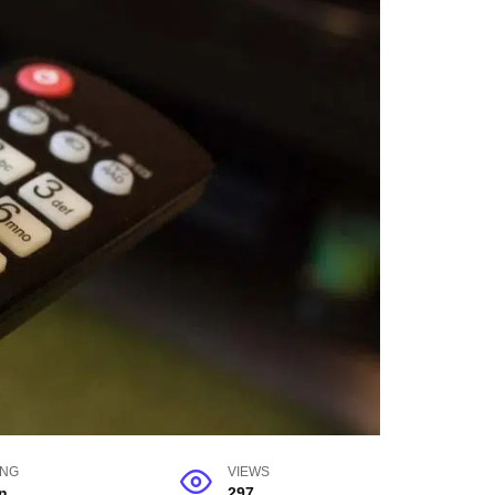
ING
VIEWS
n
297