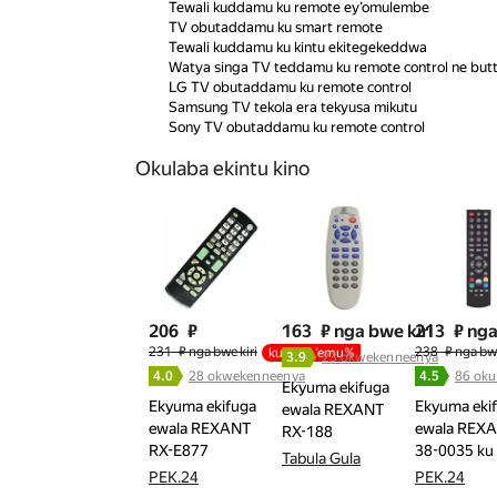
Tewali kuddamu ku remote ey’omulembe
TV obutaddamu ku smart remote
Tewali kuddamu ku kintu ekitegekeddwa
Watya singa TV teddamu ku remote control ne button
LG TV obutaddamu ku remote control
Samsung TV tekola era tekyusa mikutu
Sony TV obutaddamu ku remote control
Okulaba ekintu kino
206
₽
163
₽ nga bwe kiri
213
₽ nga
231
₽ nga bwe kiri
238
₽ nga bwe
kumu n’emu%
3.9
23 okwekenneenya
4.0
28 okwekenneenya
4.5
86 oku
Ekyuma ekifuga
Ekyuma ekifuga
Ekyuma eki
ewala REXANT
ewala REXANT
ewala REX
RX-188
RX-E877
38-0035 ku 
Tabula Gula
PEK.24
PEK.24