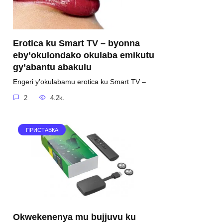
Erotica ku Smart TV – byonna
eby’okulondako okulaba emikutu
gy’abantu abakulu
Engeri y’okulabamu erotica ku Smart TV –
2
4.2k.
ПРИСТАВКА
Okwekenenya mu bujjuvu ku