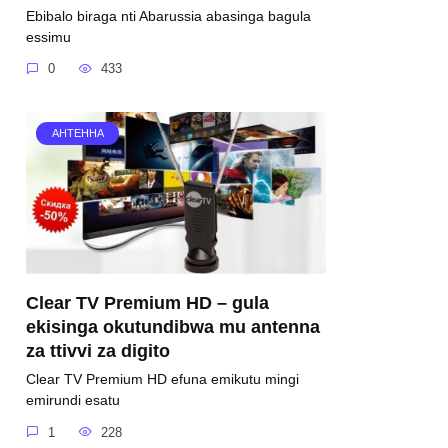
Ebibalo biraga nti Abarussia abasinga bagula
essimu
0
433
АНТЕННА
₽ nga bwe kiri
354
₽ nga bwe kiri
950
₽ nga bwe kiri
470
₽ nga bwe kir
Clear TV Premium HD – gula
ga okuva
Okufuga okuva
Evuga ewala
Universal
ekisinga okutundibwa mu antenna
 REXANT
ewala REXANT
Huayu GS8300N
ClickPDU RM-L…
za ttivvi za digito
19
38-0017
leediyo okufuga ewala
2×2 EMPEEREZA
Clear TV Premium HD efuna emikutu mingi
4
PEK.24
emirundi esatu
1
228