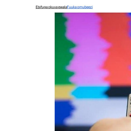
Ebifuga okuva ewala
Fuuka omubeezi