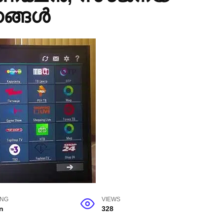
ങ്ങൾ
ING
VIEWS
n
328