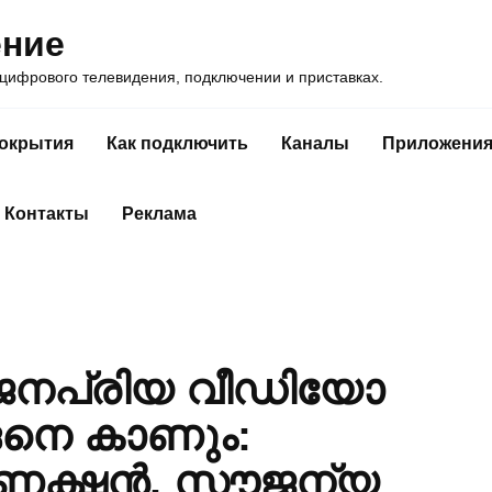
ение
ифрового телевидения, подключении и приставках.
покрытия
Как подключить
Каналы
Приложени
Контакты
Реклама
ിൽ ജനപ്രിയ വീഡിയോ
നെ കാണും:
ണക്ഷൻ, സൗജന്യ