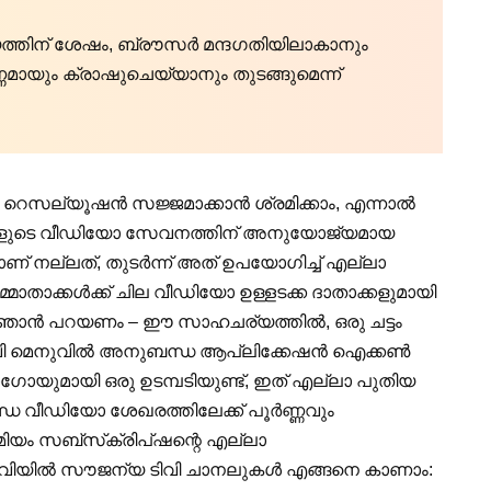
മയത്തിന് ശേഷം, ബ്രൗസർ മന്ദഗതിയിലാകാനും
്ണമായും ക്രാഷുചെയ്യാനും തുടങ്ങുമെന്ന്
ോ റെസല്യൂഷൻ സജ്ജമാക്കാൻ ശ്രമിക്കാം, എന്നാൽ
 നിങ്ങളുടെ വീഡിയോ സേവനത്തിന് അനുയോജ്യമായ
ണ് നല്ലത്, തുടർന്ന് അത് ഉപയോഗിച്ച് എല്ലാ
്മാതാക്കൾക്ക് ചില വീഡിയോ ഉള്ളടക്ക ദാതാക്കളുമായി
ം ഞാൻ പറയണം – ഈ സാഹചര്യത്തിൽ, ഒരു ചട്ടം
് ടിവി മെനുവിൽ അനുബന്ധ ആപ്ലിക്കേഷൻ ഐക്കൺ
ോയുമായി ഒരു ഉടമ്പടിയുണ്ട്, ഇത് എല്ലാ പുതിയ
ധ വീഡിയോ ശേഖരത്തിലേക്ക് പൂർണ്ണവും
ം സബ്‌സ്‌ക്രിപ്‌ഷന്റെ എല്ലാ
് ടിവിയിൽ സൗജന്യ ടിവി ചാനലുകൾ എങ്ങനെ കാണാം: