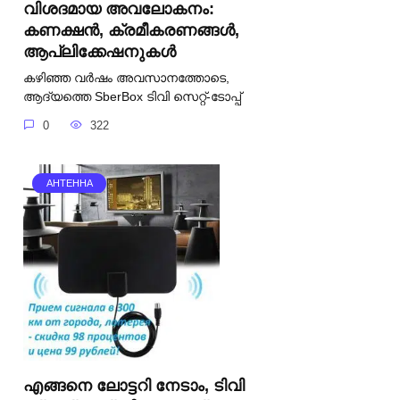
വിശദമായ അവലോകനം:
കണക്ഷൻ, ക്രമീകരണങ്ങൾ,
ആപ്ലിക്കേഷനുകൾ
കഴിഞ്ഞ വർഷം അവസാനത്തോടെ,
ആദ്യത്തെ SberBox ടിവി സെറ്റ്-ടോപ്പ്
0
322
АНТЕННА
എങ്ങനെ ലോട്ടറി നേടാം, ടിവി