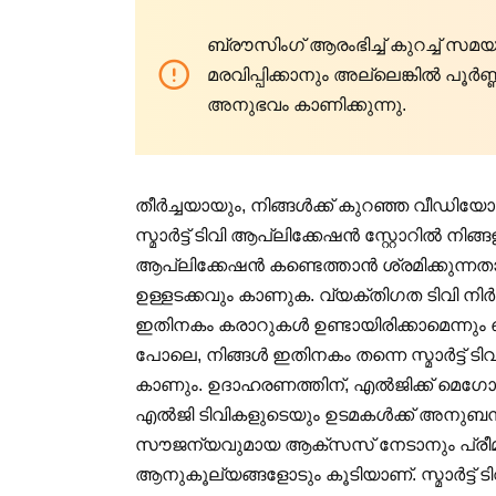
ബ്രൗസിംഗ് ആരംഭിച്ച് കുറച്ച് സ
മരവിപ്പിക്കാനും അല്ലെങ്കിൽ പൂർണ
അനുഭവം കാണിക്കുന്നു.
തീർച്ചയായും, നിങ്ങൾക്ക് കുറഞ്ഞ വീഡിയ
സ്മാർട്ട് ടിവി ആപ്ലിക്കേഷൻ സ്റ്റോറിൽ
ആപ്ലിക്കേഷൻ കണ്ടെത്താൻ ശ്രമിക്കുന്നതാ
ഉള്ളടക്കവും കാണുക. വ്യക്തിഗത ടിവി നിർമ
ഇതിനകം കരാറുകൾ ഉണ്ടായിരിക്കാമെന്നു
പോലെ, നിങ്ങൾ ഇതിനകം തന്നെ സ്മാർട്ട
കാണും. ഉദാഹരണത്തിന്, എൽജിക്ക് മെഗോഗ
എൽജി ടിവികളുടെയും ഉടമകൾക്ക് അനുബന്
സൗജന്യവുമായ ആക്‌സസ് നേടാനും പ്രീമിയ
ആനുകൂല്യങ്ങളോടും കൂടിയാണ്. സ്മാർട്ട