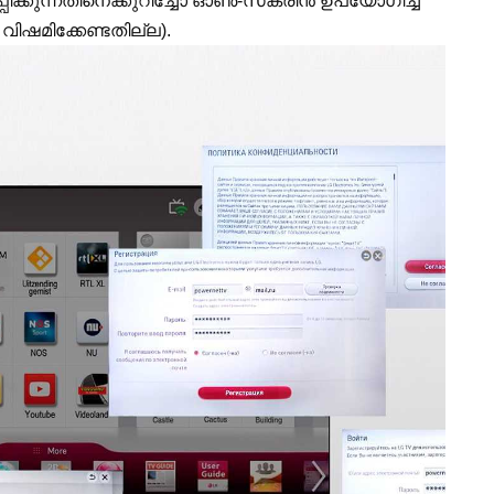
്കുന്നതിനെക്കുറിച്ചോ ഓൺ-സ്‌ക്രീൻ ഉപയോഗിച്ച്
വിഷമിക്കേണ്ടതില്ല).