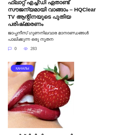
ഫ്ലാറ്റ് എച്ച്ഡി ഏതാണ്ട്
സൗജന്യമായി വാങ്ങാം – HQClear
TV ആന്റിനയുടെ പുതിയ
പരിഷ്‌ക്കരണം
ജാപ്പനീസ് ഗുണനിലവാര മാനദണ്ഡങ്ങൾ
പാലിക്കുന്ന ഒരു നൂതന
0
283
КАНАЛЫ