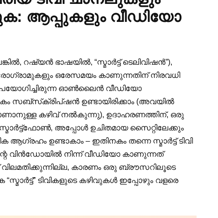
ക: ആപ്പുകളും വീഡിയോ
െങ്കിൽ, റഷ്യൻ ഭാഷയിൽ, “സ്മാർട്ട് ടെലിവിഷൻ”),
്രോഗ്രാമുകളും ഒരേസമയം കാണുന്നതിന് നിരവധി
മ്പ് ഉപയോഗിച്ചിരുന്ന ഓൺലൈൻ വീഡിയോ
കം സബ്‌സ്‌ക്രിപ്‌ഷൻ ഉണ്ടായിരിക്കാം (അവയിൽ
ുള്ള കഴിവ് നൽകുന്നു), ഉദാഹരണത്തിന്, ഒരു
ൽ സ്മാർട്ട്‌ഫോൺ, അപ്പോൾ ഉചിതമായ സൈറ്റിലേക്കും
ആഗ്രഹം ഉണ്ടാകാം – ഇതിനകം തന്നെ സ്മാർട്ട് ടിവി
ന്റെ വിൻഡോയിൽ നിന്ന് വീഡിയോ കാണുന്നത്
വിലമതിക്കുന്നില്ല, കാരണം ഒരു ബ്രൗസറിലൂടെ
സ്മാർട്ട്” ടിവികളുടെ കഴിവുകൾ ഇപ്പോഴും വളരെ