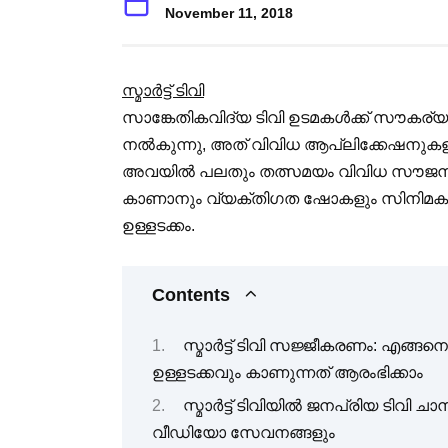
November 11, 2018
സ്മാർട്ട് ടിവി
സാങ്കേതികവിദ്യ ടിവി ഉടമകൾക്ക് സൗകര്യ
നൽകുന്നു, അത് വിവിധ ആപ്ലിക്കേഷനുകളു
അവയിൽ പലതും തത്സമയം വിവിധ സൗജന്യ
കാണാനും വ്യക്തിഗത ഷോകളും സിനിമകളും
ഉള്ളടക്കം.
Contents
സ്മാർട്ട് ടിവി സജ്ജീകരണം: എങ്ങന
ഉള്ളടക്കവും കാണുന്നത് ആരംഭിക്കാം
സ്മാർട്ട് ടിവിയിൽ ജനപ്രിയ ടിവ
വീഡിയോ സേവനങ്ങളും