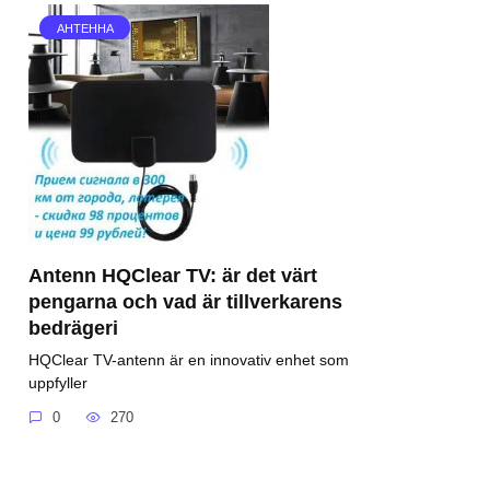
АНТЕННА
Antenn HQClear TV: är det värt
pengarna och vad är tillverkarens
bedrägeri
HQClear TV-antenn är en innovativ enhet som
uppfyller
0
270