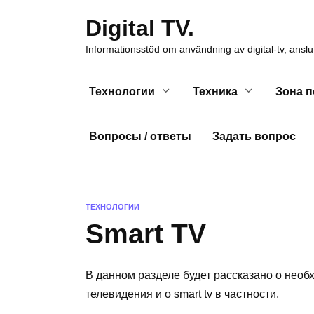
Skip
Digital TV.
to
content
Informationsstöd om användning av digital-tv, anslut
Технологии
Техника
Зона 
Вопросы / ответы
Задать вопрос
ТЕХНОЛОГИИ
Smart TV
В данном разделе будет рассказано о нео
телевидения и о smart tv в частности.