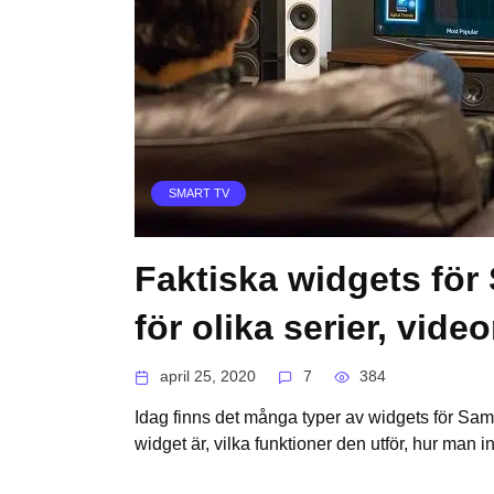
SMART TV
Faktiska widgets fö
för olika serier, video
april 25, 2020
7
384
Idag finns det många typer av widgets för Sa
widget är, vilka funktioner den utför, hur man in