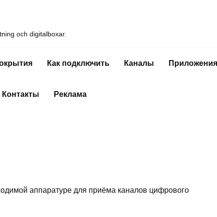
ning och digitalboxar.
покрытия
Как подключить
Каналы
Приложени
Контакты
Реклама
бходимой аппаратуре для приёма каналов цифрового