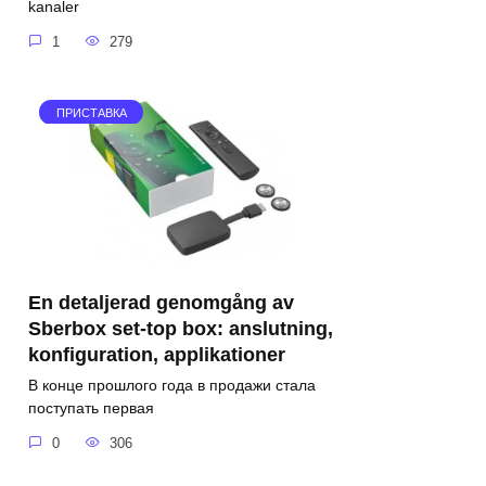
kanaler
1
279
ПРИСТАВКА
En detaljerad genomgång av
Sberbox set-top box: anslutning,
konfiguration, applikationer
В конце прошлого года в продажи стала
поступать первая
0
306