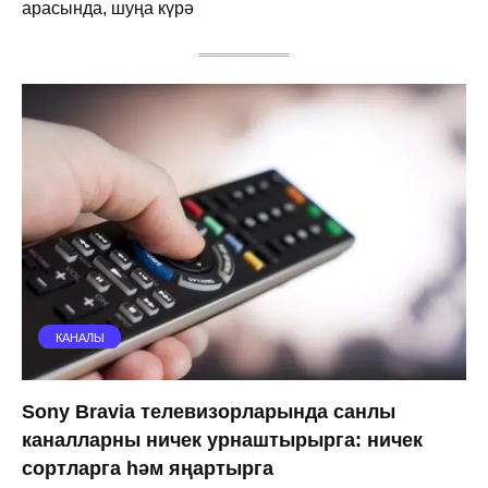
арасында, шуңа күрә
КАНАЛЫ
Sony Bravia телевизорларында санлы
каналларны ничек урнаштырырга: ничек
сортларга һәм яңартырга