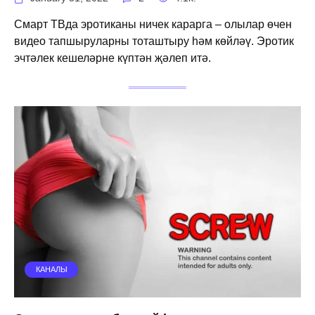
Смарт ТВда эротиканы ничек карарга – олылар өчен
видео тапшыруларны тоташтыру һәм көйләү. Эротик
эчтәлек кешеләрне күптән җәлеп итә.
КАНАЛЫ