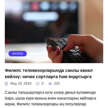
КАНАЛЫ
Филипс телевизорларында санлы канал
көйләү: ничек сортларга һәм яңартырга
May 18, 2019
5
225
Санлы тапшыруларга күчү хәзер дөнья күләмендә
бара, шуңа күрә моның өчен каналларны көйләргә
кирәк. Филипс телевизорлары иң популярлар