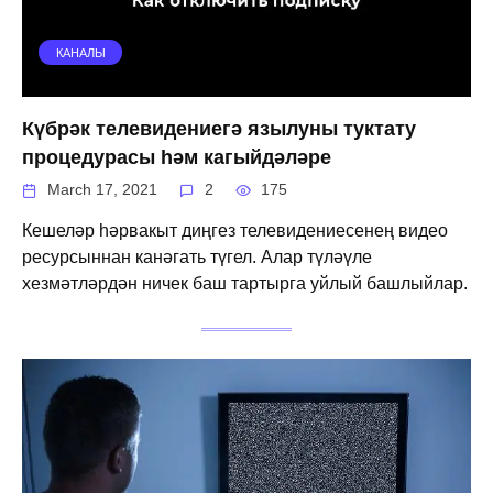
КАНАЛЫ
Күбрәк телевидениегә язылуны туктату
процедурасы һәм кагыйдәләре
March 17, 2021
2
175
Кешеләр һәрвакыт диңгез телевидениесенең видео
ресурсыннан канәгать түгел. Алар түләүле
хезмәтләрдән ничек баш тартырга уйлый башлыйлар.