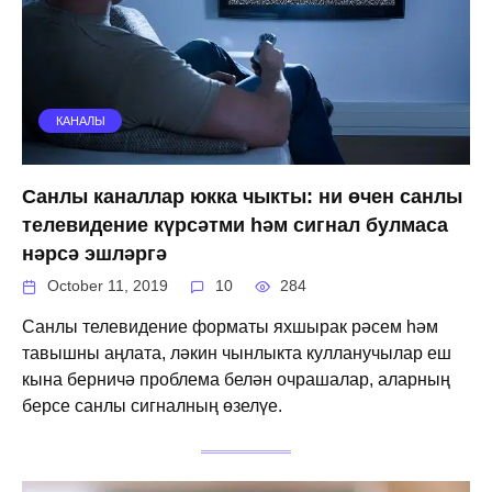
КАНАЛЫ
Санлы каналлар юкка чыкты: ни өчен санлы
телевидение күрсәтми һәм сигнал булмаса
нәрсә эшләргә
October 11, 2019
10
284
Санлы телевидение форматы яхшырак рәсем һәм
тавышны аңлата, ләкин чынлыкта кулланучылар еш
кына берничә проблема белән очрашалар, аларның
берсе санлы сигналның өзелүе.