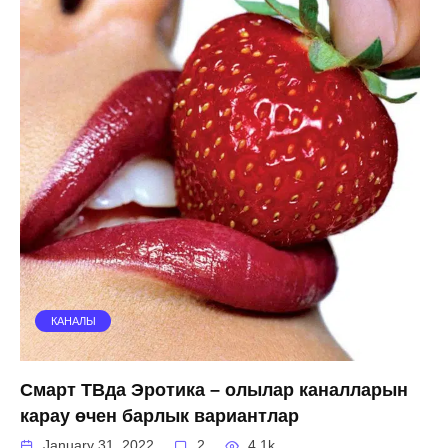
КАНАЛЫ
Смарт ТВда Эротика – олылар каналларын
карау өчен барлык вариантлар
January 31, 2022
2
4.1k.