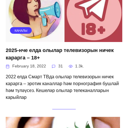
КАНАЛЫ
2025-нче елда олылар телевизорын ничек
карарга – 18+
February 18, 2022
31
1.3k.
2022 елда Смарт ТВда олылар телевизорын ничек
карарга – эротик каналлар һәм порнография бушлай
һәм түләүсез. Кешеләр олылар телеканалларын
карыйлар