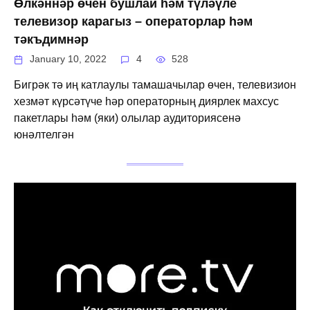
Өлкәннәр өчен бушлай һәм түләүле
телевизор карагыз – операторлар һәм
тәкъдимнәр
January 10, 2022
4
528
Бигрәк тә иң катлаулы тамашачылар өчен, телевизион
хезмәт күрсәтүче һәр операторның диярлек махсус
пакетлары һәм (яки) олылар аудиториясенә
юнәлтелгән