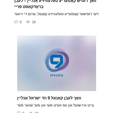
וואַך רוסיש קאָמעדיע טעלעוויזיע אָנליין – לעבן
בראָדקאַסט פריי
דער רוסישער קאָמעדיע טעלעוויזיע קאַנאַל, אַרום די זייגער
0
19
וואַך לעבן קאַנאַל 9 הד ישראל אָנליין
צייט איז שנעל און עס ווערט מער און מער שווער פֿאַר