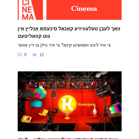
וואַך לעבן טעלעוויזיע קאַנאַל סינעמאַ אָנליין אין
גוט קוואַליטעט
צי איר ליבע וואַטשינג קינאָ? צי איר ווילן צו זיין אַווער
0
12