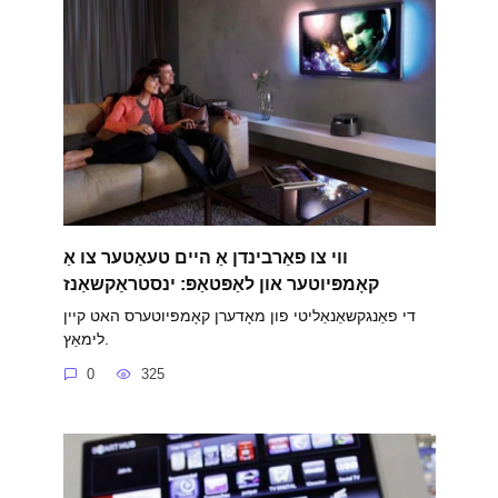
ווי צו פאַרבינדן אַ היים טעאַטער צו אַ
קאָמפּיוטער און לאַפּטאַפּ: ינסטראַקשאַנז
די פאַנגקשאַנאַליטי פון מאָדערן קאָמפּיוטערס האט קיין
לימאַץ.
0
325