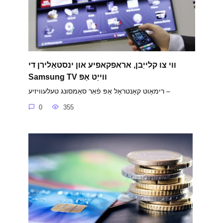
ווי צו קלייַבן, אראפקאפיע און ינסטאַלירן די
Samsung TV ווייַט אַפּ
רימאָוט קאָנטראָל אַפּ פֿאַר סאַמסונג טעלעוויזיע –
0
355