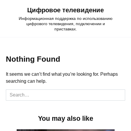
Skip
Цифровое телевидение
to
content
Информационная поддержка по использованию
цифрового телевидения, подключении и
приставках.
Nothing Found
It seems we can’t find what you’re looking for. Perhaps
searching can help.
Search
for:
You may also like