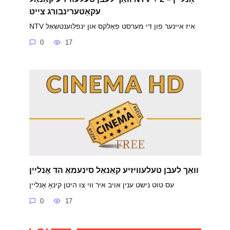
עקאַטערינבורג צייט
NTV איז איינער פון די מערסט פאָלקס און ינפלוענטשאַל
0
17
וואַך לעבן טעלעוויזיע קאַנאַל סינעמאַ הד אָנליין
עס טוט נישט ענין אויב איר ווי צו היטן קינאָ אָנליין
0
17