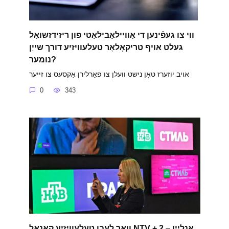
ווי צו געפֿינען די אַוויילאַבילאַטי פון ריזידזשואַל
געלט אויף טריקאָלאָר טעלעוויזיע דורך שייַן
נומער?
אויב יוזערז טאָן נישט וועלן צו פאַרלירן אַקסעס צו זייער
0
343
וואַך לעבן טעלעוויזיע קאַנאַל NTV + 2 אָנליין –