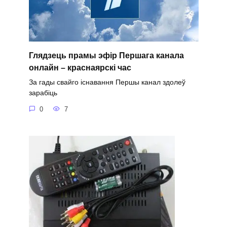
Глядзець прамы эфір Першага канала
онлайн – краснаярскі час
За гады свайго існавання Першы канал здолеў
зарабіць
0
7