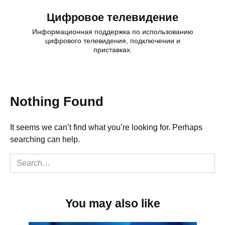
Skip
Цифровое телевидение
to
content
Информационная поддержка по использованию
цифрового телевидения, подключении и
приставках.
Nothing Found
It seems we can’t find what you’re looking for. Perhaps
searching can help.
Search
for:
You may also like