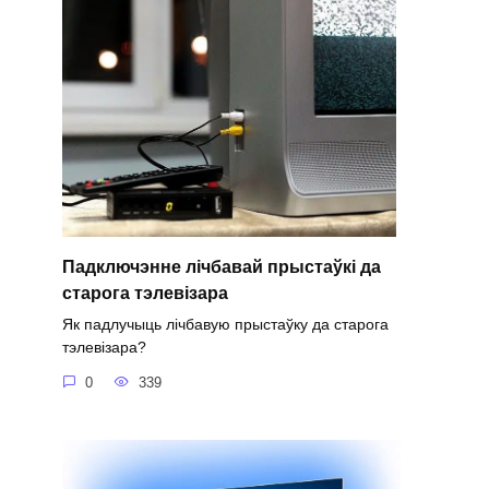
Падключэнне лічбавай прыстаўкі да
старога тэлевізара
Як падлучыць лічбавую прыстаўку да старога
тэлевізара?
0
339