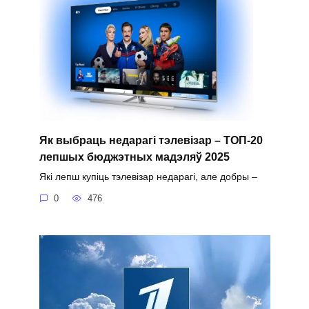
Як выбраць недарагі тэлевізар – ТОП-20
лепшых бюджэтных мадэляў 2025
Які лепш купіць тэлевізар недарагі, але добры –
0
476