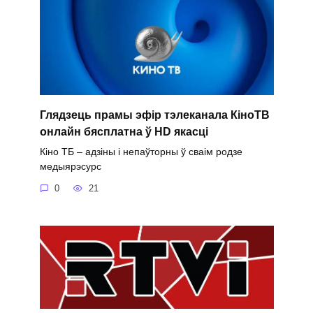
Глядзець прамы эфір тэлеканала КіноТВ
онлайн бясплатна ў HD якасці
Кіно ТБ – адзіны і непаўторны ў сваім родзе
медыярэсурс
0
21