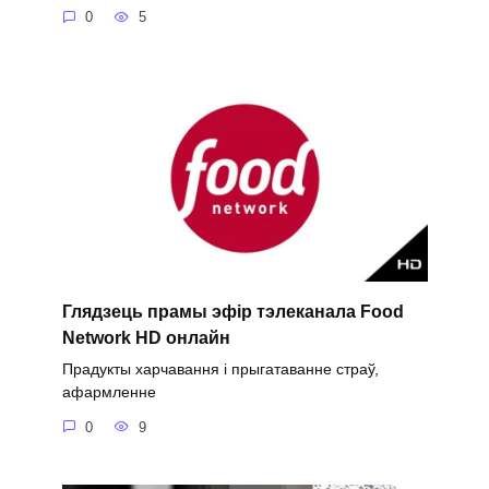
0
5
Глядзець прамы эфір тэлеканала Food
Network HD онлайн
Прадукты харчавання і прыгатаванне страў,
афармленне
0
9