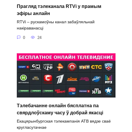
Прагляд тэлеканала RTVi у прамым
эфіры анлайн
RTVi – рускамоўны канал забаўляльнай
накіраванасці
0
24
Тэлебачанне онлайн бясплатна па
свярдлоўскаму часу ў добрай якасці
Екацярынбургская тэлекампанія АТВ вядзе сваё
кругласутачнае