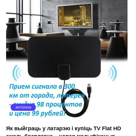
АНТЕННА
Як выйграць у латарэю і купіць TV Flat HD