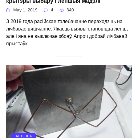
крытэры выбару і лепшыя мадэлі
May 1, 2019
4
340
З 2019 года расійскае тэлебачанне пераходзіць на
лічбавае вяшчанне. Якасць выявы становіцца лепш,
але і яна не выключае збояў. Апроч добрай лічбавай
прыстаўкі
АНТЕННА