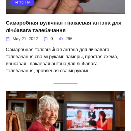
АНТЕННА
Самаробная вулічная і пакаёвая антэна для
лічбавага тэлебачання
May 21, 2022
0
296
Самаробная тэлевізійная антэна для лічбавага
тэлебачання сваімі рукамі: памеры, простая схема,
вонкавая і пакаёвая антэна для лічбавага
тэлебачання, зробленая сваімі рукамі.