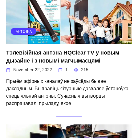
АНТЕННА
Тэлевізійная антэна HQClear TV у новым
дызайне і з новымі магчымасцямі
November 22, 2022
1
215
Прыём эфірных каналаў не заўсёды бывае
дакладным. Выправіць сітуацыю дазваляе ўстаноўка
спецыяльнай антэны. Сучасныя вытворцы
распрацавалі прыладу, якое