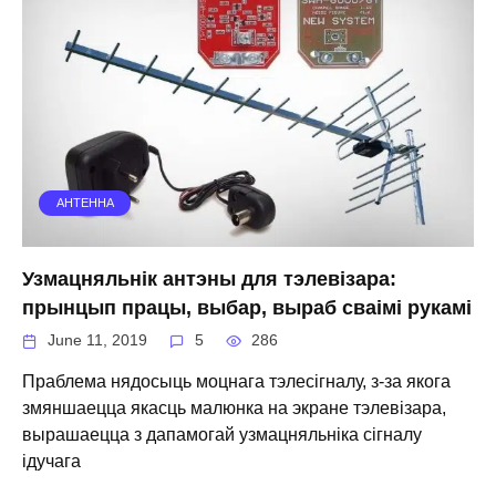
АНТЕННА
Узмацняльнік антэны для тэлевізара:
прынцып працы, выбар, выраб сваімі рукамі
June 11, 2019
5
286
Праблема нядосыць моцнага тэлесігналу, з-за якога
змяншаецца якасць малюнка на экране тэлевізара,
вырашаецца з дапамогай узмацняльніка сігналу
ідучага