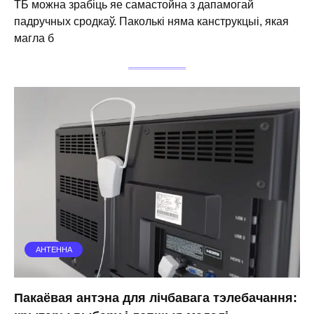
ТБ можна зрабіць яе самастойна з дапамогай
падручных сродкаў. Паколькі няма канструкцыі, якая
магла б
АНТЕННА
Пакаёвая антэна для лічбавага тэлебачання: