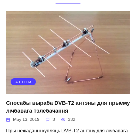
АНТЕННА
Спосабы выраба DVB-T2 антэны для прыёму
лічбавага тэлебачання
May 13, 2019
3
332
Пры нежаданні купляць DVB-T2 антэну для лічбавага