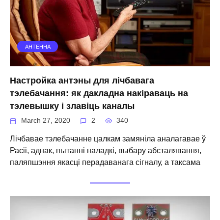
АНТЕННА
Настройка антэны для лічбавага
тэлебачання: як дакладна накіраваць на
тэлевышку і злавіць каналы
March 27, 2020
2
340
Лічбавае тэлебачанне цалкам замяніла аналагавае ў
Расіі, аднак, пытанні наладкі, выбару абсталявання,
паляпшэння якасці перадаванага сігналу, а таксама