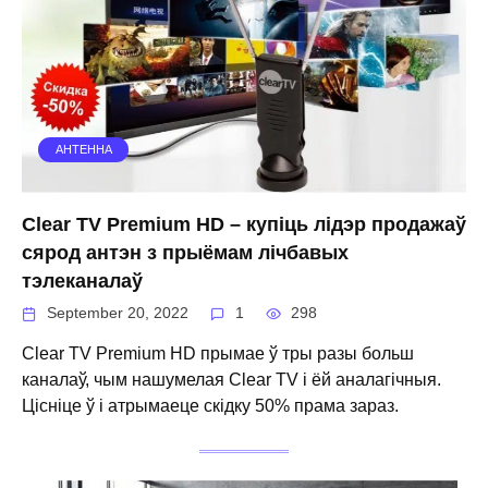
АНТЕННА
Clear TV Premium HD – купіць лідэр продажаў
сярод антэн з прыёмам лічбавых
тэлеканалаў
September 20, 2022
1
298
Clear TV Premium HD прымае ў тры разы больш
каналаў, чым нашумелая Clear TV і ёй аналагічныя.
Цісніце ў і атрымаеце скідку 50% прама зараз.