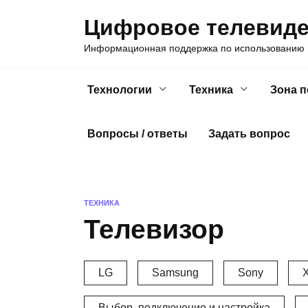
Skip
Цифровое телевид
to
content
Информационная поддержка по использованию ц
Технологии
Техника
Зона 
Вопросы / ответы
Задать вопрос
ТЕХНИКА
Телевизор
LG
Samsung
Sony
X
Выбор, подключение и настройка