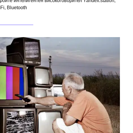
троите интелигентен високоговорител Yandex.station,
Fi, Bluetooth