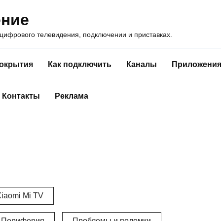
ение
ифрового телевидения, подключении и приставках.
покрытия
Как подключить
Каналы
Приложени
Контакты
Реклама
iaomi Mi TV
Периферия
Проблемы и поломки