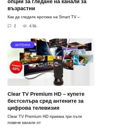
опции за гледане на канали за
възрастни
Как да гледате еротика на Smart TV –
2
4.6k.
АНТЕННА
Clear TV Premium HD – купете
бестселъра сред антените за
цифрова телевизия
Clear TV Premium HD приема три пъти
повече канали от