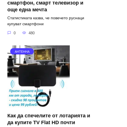
смартфон, смарт телевизор и
още една мечта
Статистиката казва, че повечето руснаци
купуват смартфони
0
480
АНТЕННА
Как да спечелите от лотарията и
да купите TV Flat HD почти