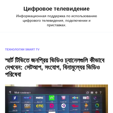
Skip
Цифровое телевидение
to
content
Информационная поддержка по использованию
цифрового телевидения, подключении и
приставках.
ТЕХНОЛОГИИ
SMART TV
স্মার্ট টিভিতে জনপ্রিয় ভিডিও চ্যানেলগুলি কীভাবে
দেখবেন: সেটআপ, সংযোগ, বিনামূল্যের ভিডিও
পরিষেবা