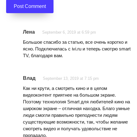
Лена
September 6, 2019 at 6:59 pm
Большое спасибо за статью, все очень коротко и
ясно. Подключилась с ivi.ru и теперь смотрю smart
TV, благодаря вам.
Влад
September 13, 2019 at 7:15 pm
Как ни крути, а смотреть кино и в целом
видеоконтент приятнее на большом экране.
Поэтому технология Smart для любителей кино на
широком экране – отличная находка. Благо умные
люди смогли правильно преподнести людям
существующие возможности, так, чтобы желание
смотреть видео и получать удовольствие не
пропадало.