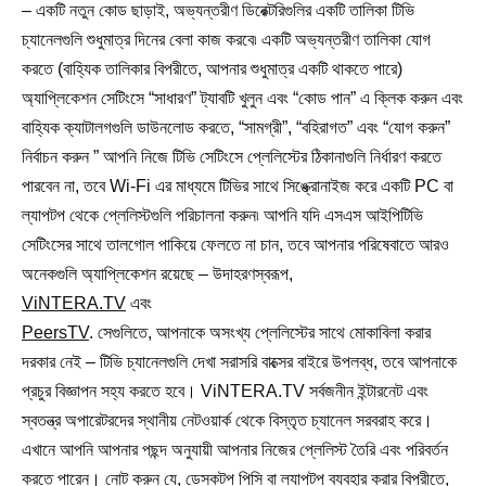
– একটি নতুন কোড ছাড়াই, অভ্যন্তরীণ ডিরেক্টরিগুলির একটি তালিকা টিভি
চ্যানেলগুলি শুধুমাত্র দিনের বেলা কাজ করবে৷ একটি অভ্যন্তরীণ তালিকা যোগ
করতে (বাহ্যিক তালিকার বিপরীতে, আপনার শুধুমাত্র একটি থাকতে পারে)
অ্যাপ্লিকেশন সেটিংসে “সাধারণ” ট্যাবটি খুলুন এবং “কোড পান” এ ক্লিক করুন এবং
বাহ্যিক ক্যাটালগগুলি ডাউনলোড করতে, “সামগ্রী”, “বহিরাগত” এবং “যোগ করুন”
নির্বাচন করুন ” আপনি নিজে টিভি সেটিংসে প্লেলিস্টের ঠিকানাগুলি নির্ধারণ করতে
পারবেন না, তবে Wi-Fi এর মাধ্যমে টিভির সাথে সিঙ্ক্রোনাইজ করে একটি PC বা
ল্যাপটপ থেকে প্লেলিস্টগুলি পরিচালনা করুন৷ আপনি যদি এসএস আইপিটিভি
সেটিংসের সাথে তালগোল পাকিয়ে ফেলতে না চান, তবে আপনার পরিষেবাতে আরও
অনেকগুলি অ্যাপ্লিকেশন রয়েছে – উদাহরণস্বরূপ,
ViNTERA.TV
এবং
PeersTV
. সেগুলিতে, আপনাকে অসংখ্য প্লেলিস্টের সাথে মোকাবিলা করার
দরকার নেই – টিভি চ্যানেলগুলি দেখা সরাসরি বাক্সের বাইরে উপলব্ধ, তবে আপনাকে
প্রচুর বিজ্ঞাপন সহ্য করতে হবে। ViNTERA.TV সর্বজনীন ইন্টারনেট এবং
স্বতন্ত্র অপারেটরদের স্থানীয় নেটওয়ার্ক থেকে বিস্তৃত চ্যানেল সরবরাহ করে।
এখানে আপনি আপনার পছন্দ অনুযায়ী আপনার নিজের প্লেলিস্ট তৈরি এবং পরিবর্তন
করতে পারেন। নোট করুন যে, ডেস্কটপ পিসি বা ল্যাপটপ ব্যবহার করার বিপরীতে,