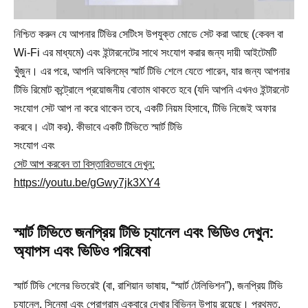
নিশ্চিত করুন যে আপনার টিভির সেটিংস উপযুক্ত মোডে সেট করা আছে (কেবল বা
Wi-Fi এর মাধ্যমে) এবং ইন্টারনেটের সাথে সংযোগ করার জন্য দায়ী আইটেমটি
খুঁজুন। এর পরে, আপনি অবিলম্বে স্মার্ট টিভি শেলে যেতে পারেন, যার জন্য আপনার
টিভি রিমোট কন্ট্রোলে প্রয়োজনীয় বোতাম থাকতে হবে (যদি আপনি এখনও ইন্টারনেট
সংযোগ সেট আপ না করে থাকেন তবে, একটি নিয়ম হিসাবে, টিভি নিজেই অফার
করবে। এটা কর). কীভাবে একটি টিভিতে স্মার্ট টিভি
সংযোগ এবং
সেট আপ করবেন তা বিস্তারিতভাবে দেখুন:
https://youtu.be/gGwy7jk3XY4
স্মার্ট টিভিতে জনপ্রিয় টিভি চ্যানেল এবং ভিডিও দেখুন:
অ্যাপস এবং ভিডিও পরিষেবা
স্মার্ট টিভি শেলের ভিতরেই (বা, রাশিয়ান ভাষায়, “স্মার্ট টেলিভিশন”), জনপ্রিয় টিভি
চ্যানেল, সিনেমা এবং প্রোগ্রাম একবারে দেখার বিভিন্ন উপায় রয়েছে। প্রথমত,