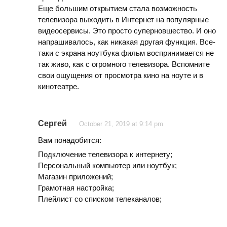
Еще большим открытием стала возможность
телевизора выходить в Интернет на популярные
видеосервисы. Это просто суперновшество. И оно
напрашивалось, как никакая другая функция. Все-
таки с экрана ноутбука фильм воспринимается не
так живо, как с огромного телевизора. Вспомните
свои ощущения от просмотра кино на ноуте и в
кинотеатре.
Сергей
October 21, 2019 at 9:14 pm
Вам понадобится:
Подключение телевизора к интернету;
Персональный компьютер или ноутбук;
Магазин приложений;
Грамотная настройка;
Плейлист со списком телеканалов;