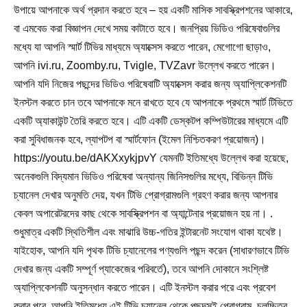
উপায়ে আপনাকে অর্থ প্রদান করতে হবে – হয় একটি মাসিক সাবস্ক্রিপশনের আকারে,
বা এমবেড করা বিজ্ঞাপন দেখে সময় কাটাতে হবে। জনপ্রিয় ভিডিও পরিষেবাগুলির
মধ্যে যা আপনি স্মার্ট টিভির মাধ্যমে অ্যাক্সেস করতে পারেন, মেগোগো ছাড়াও,
আপনি ivi.ru, Zoomby.ru, Tvigle, TVZavr উল্লেখ করতে পারেন।
আপনি যদি নিজের পছন্দের ভিডিও পরিষেবাটি অ্যাক্সেস করার জন্য অ্যাপ্লিকেশনটি
ইনস্টল করতে চান তবে আপনাকে মনে রাখতে হবে যে আপনাকে প্রথমে স্মার্ট টিভিতে
একটি অ্যাকাউন্ট তৈরি করতে হবে। এটি একটি ডেস্কটপ কম্পিউটারের মাধ্যমে এটি
করা সুবিধাজনক হবে, ল্যাপটপ বা স্মার্টফোন (ইমেল নিশ্চিতকরণ প্রয়োজন)।
https://youtu.be/dAKXxykjpvY যেমনটি ইতিমধ্যে উল্লেখ করা হয়েছে,
অনেকগুলি বিদ্যমান ভিডিও পরিষেবা অন্যান্য জিনিসগুলির মধ্যে, বিভিন্ন টিভি
চ্যানেল দেখার অনুমতি দেয়, যখন টিভি প্রোগ্রামগুলি গ্রহণ করার জন্য আপনার
কেবল অপারেটরদের কাছ থেকে সাবস্ক্রিপশন বা অ্যান্টেনার প্রয়োজন হয় না। .
শুধুমাত্র একটি স্থিতিশীল এবং মাঝারি উচ্চ-গতির ইন্টারনেট সংযোগ থাকা যথেষ্ট।
যাইহোক, আপনি যদি পৃথক টিভি চ্যানেলের পণ্যগুলি পছন্দ করেন (সাধারণভাবে টিভি
দেখার জন্য একটি সম্পূর্ণ প্যাকেজের পরিবর্তে), তবে আপনি দোকানে সংশ্লিষ্ট
অ্যাপ্লিকেশনটি অনুসন্ধান করতে পারেন। এটি ইনস্টল করার পরে এবং প্রবেশ
করার পরে, আপনি ইতিমধ্যে এই টিভি চ্যানেল থেকে পছন্দসই প্রোগ্রাম, চলচ্চিত্র