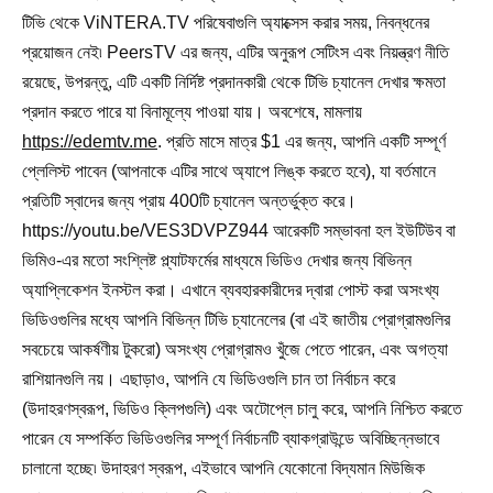
টিভি থেকে ViNTERA.TV পরিষেবাগুলি অ্যাক্সেস করার সময়, নিবন্ধনের
প্রয়োজন নেই৷ PeersTV এর জন্য, এটির অনুরূপ সেটিংস এবং নিয়ন্ত্রণ নীতি
রয়েছে, উপরন্তু, এটি একটি নির্দিষ্ট প্রদানকারী থেকে টিভি চ্যানেল দেখার ক্ষমতা
প্রদান করতে পারে যা বিনামূল্যে পাওয়া যায়। অবশেষে, মামলায়
https://edemtv.me
. প্রতি মাসে মাত্র $1 এর জন্য, আপনি একটি সম্পূর্ণ
প্লেলিস্ট পাবেন (আপনাকে এটির সাথে অ্যাপে লিঙ্ক করতে হবে), যা বর্তমানে
প্রতিটি স্বাদের জন্য প্রায় 400টি চ্যানেল অন্তর্ভুক্ত করে।
https://youtu.be/VES3DVPZ944 আরেকটি সম্ভাবনা হল ইউটিউব বা
ভিমিও-এর মতো সংশ্লিষ্ট প্ল্যাটফর্মের মাধ্যমে ভিডিও দেখার জন্য বিভিন্ন
অ্যাপ্লিকেশন ইনস্টল করা। এখানে ব্যবহারকারীদের দ্বারা পোস্ট করা অসংখ্য
ভিডিওগুলির মধ্যে আপনি বিভিন্ন টিভি চ্যানেলের (বা এই জাতীয় প্রোগ্রামগুলির
সবচেয়ে আকর্ষণীয় টুকরো) অসংখ্য প্রোগ্রামও খুঁজে পেতে পারেন, এবং অগত্যা
রাশিয়ানগুলি নয়। এছাড়াও, আপনি যে ভিডিওগুলি চান তা নির্বাচন করে
(উদাহরণস্বরূপ, ভিডিও ক্লিপগুলি) এবং অটোপ্লে চালু করে, আপনি নিশ্চিত করতে
পারেন যে সম্পর্কিত ভিডিওগুলির সম্পূর্ণ নির্বাচনটি ব্যাকগ্রাউন্ডে অবিচ্ছিন্নভাবে
চালানো হচ্ছে৷ উদাহরণ স্বরূপ, এইভাবে আপনি যেকোনো বিদ্যমান মিউজিক