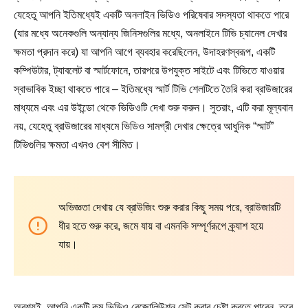
যেহেতু আপনি ইতিমধ্যেই একটি অনলাইন ভিডিও পরিষেবার সদস্যতা থাকতে পারে
(যার মধ্যে অনেকগুলি অন্যান্য জিনিসগুলির মধ্যে, অনলাইনে টিভি চ্যানেল দেখার
ক্ষমতা প্রদান করে) যা আপনি আগে ব্যবহার করেছিলেন, উদাহরণস্বরূপ, একটি
কম্পিউটার, ট্যাবলেট বা স্মার্টফোনে, তারপরে উপযুক্ত সাইটে এবং টিভিতে যাওয়ার
স্বাভাবিক ইচ্ছা থাকতে পারে – ইতিমধ্যে স্মার্ট টিভি শেলটিতে তৈরি করা ব্রাউজারের
মাধ্যমে এবং এর উইন্ডো থেকে ভিডিওটি দেখা শুরু করুন। সুতরাং, এটি করা মূল্যবান
নয়, যেহেতু ব্রাউজারের মাধ্যমে ভিডিও সামগ্রী দেখার ক্ষেত্রে আধুনিক “স্মার্ট”
টিভিগুলির ক্ষমতা এখনও বেশ সীমিত।
অভিজ্ঞতা দেখায় যে ব্রাউজিং শুরু করার কিছু সময় পরে, ব্রাউজারটি
ধীর হতে শুরু করে, জমে যায় বা এমনকি সম্পূর্ণরূপে ক্র্যাশ হয়ে
যায়।
অবশ্যই, আপনি একটি কম ভিডিও রেজোলিউশন সেট করার চেষ্টা করতে পারেন, তবে