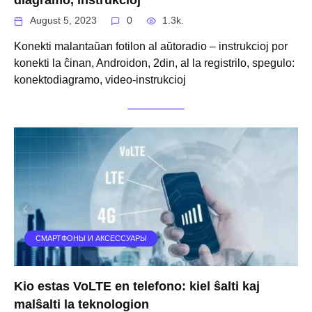
August 5, 2023
0
1.3k.
Konekti malantaŭan fotilon al aŭtoradio – instrukcioj por
konekti la ĉinan, Androidon, 2din, al la registrilo, spegulo:
konektodiagramo, video-instrukcioj
СМАРТФОНЫ И АКСЕССУАРЫ
Kio estas VoLTE en telefono: kiel ŝalti kaj
malŝalti la teknologion