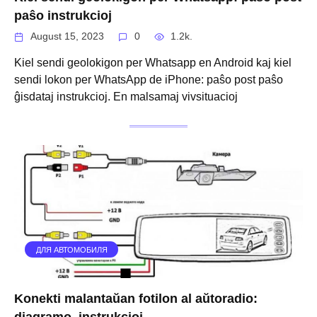
paŝo instrukcioj
August 15, 2023
0
1.2k.
Kiel sendi geolokigon per Whatsapp en Android kaj kiel
sendi lokon per WhatsApp de iPhone: paŝo post paŝo
ĝisdataj instrukcioj. En malsamaj vivsituacioj
ДЛЯ АВТОМОБИЛЯ
Konekti malantaŭan fotilon al aŭtoradio:
diagramo, instrukcioj