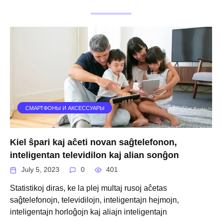
СМАРТФОНЫ И АКСЕССУАРЫ
Kiel ŝpari kaj aĉeti novan saĝtelefonon,
inteligentan televidilon kaj alian sonĝon
July 5, 2023
0
401
Statistikoj diras, ke la plej multaj rusoj aĉetas
saĝtelefonojn, televidilojn, inteligentajn hejmojn,
inteligentajn horloĝojn kaj aliajn inteligentajn