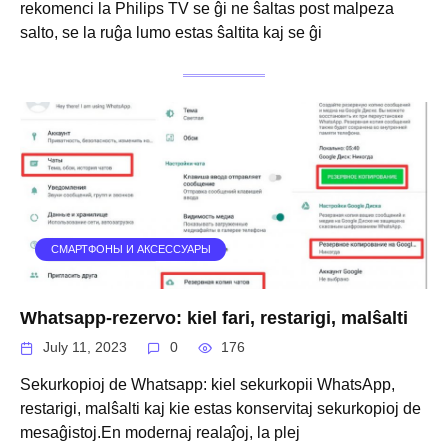
rekomenci la Philips TV se ĝi ne ŝaltas post malpeza
salto, se la ruĝa lumo estas ŝaltita kaj se ĝi
СМАРТФОНЫ И АКСЕССУАРЫ
Whatsapp-rezervo: kiel fari, restarigi, malŝalti
July 11, 2023
0
176
Sekurkopioj de Whatsapp: kiel sekurkopii WhatsApp,
restarigi, malŝalti kaj kie estas konservitaj sekurkopioj de
mesaĝistoj.En modernaj realaĵoj, la plej