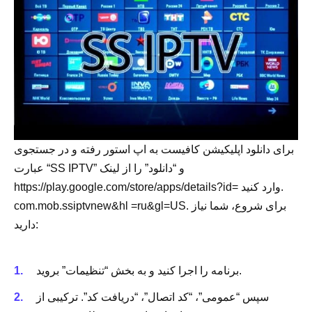
برای دانلود اپلیکیشن کافیست به اپ استور رفته و در جستجوی
عبارت “SS IPTV” و “دانلود” را از لینک
https://play.google.com/store/apps/details?id= وارد کنید.
com.mob.ssiptvnew&hl =ru&gl=US. برای شروع، شما نیاز
دارید:
برنامه را اجرا کنید و به بخش “تنظیمات” بروید.
سپس “عمومی”، “کد اتصال”، “دریافت کد”. ترکیبی از