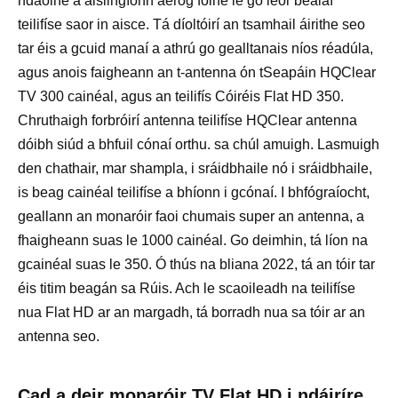
ndaoine a aislingíonn aeróg foirfe le go leor bealaí
teilifíse saor in aisce. Tá díoltóirí an tsamhail áirithe seo
tar éis a gcuid manaí a athrú go gealltanais níos réadúla,
agus anois faigheann an t-antenna ón tSeapáin HQClear
TV 300 cainéal, agus an teilifís Cóiréis Flat HD 350.
Chruthaigh forbróirí antenna teilifíse HQClear antenna
dóibh siúd a bhfuil cónaí orthu. sa chúl amuigh. Lasmuigh
den chathair, mar shampla, i sráidbhaile nó i sráidbhaile,
is beag cainéal teilifíse a bhíonn i gcónaí. I bhfógraíocht,
geallann an monaróir faoi chumais super an antenna, a
fhaigheann suas le 1000 cainéal. Go deimhin, tá líon na
gcainéal suas le 350. Ó thús na bliana 2022, tá an tóir tar
éis titim beagán sa Rúis. Ach le scaoileadh na teilifíse
nua Flat HD ar an margadh, tá borradh nua sa tóir ar an
antenna seo.
Cad a deir monaróir TV Flat HD i ndáiríre