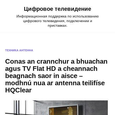
Skip
Цифровое телевидение
to
content
Информационная поддержка по использованию
цифрового телевидения, подключении и
приставках.
ТЕХНИКА
АНТЕННА
Conas an crannchur a bhuachan
agus TV Flat HD a cheannach
beagnach saor in aisce –
modhnú nua ar antenna teilifíse
HQClear