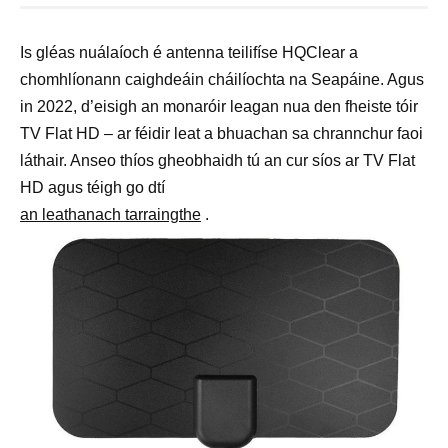
Is gléas nuálaíoch é antenna teilifíse HQClear a
chomhlíonann caighdeáin cháilíochta na Seapáine. Agus
in 2022, d’eisigh an monaróir leagan nua den fheiste tóir
TV Flat HD – ar féidir leat a bhuachan sa chrannchur faoi
láthair. Anseo thíos gheobhaidh tú an cur síos ar TV Flat
HD agus téigh go dtí
an leathanach tarraingthe
.