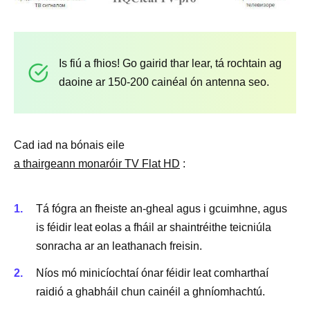
Is fiú a fhios! Go gairid thar lear, tá rochtain ag
daoine ar 150-200 cainéal ón antenna seo.
Cad iad na bónais eile
a thairgeann monaróir TV Flat HD
:
Tá fógra an fheiste an-gheal agus i gcuimhne, agus
is féidir leat eolas a fháil ar shaintréithe teicniúla
sonracha ar an leathanach freisin.
Níos mó minicíochtaí ónar féidir leat comharthaí
raidió a ghabháil chun cainéil a ghníomhachtú.