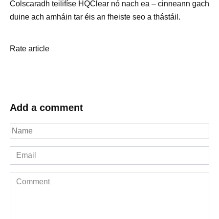
Colscaradh teilifíse HQClear nó nach ea – cinneann gach
duine ach amháin tar éis an fheiste seo a thástáil.
Rate article
Add a comment
Name
*
Email
*
Comment