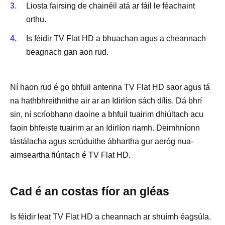
Liosta fairsing de chainéil atá ar fáil le féachaint
orthu.
Is féidir TV Flat HD a bhuachan agus a cheannach
beagnach gan aon rud.
Ní haon rud é go bhfuil antenna TV Flat HD saor agus tá
na hathbhreithnithe air ar an Idirlíon sách dílis. Dá bhrí
sin, ní scríobhann daoine a bhfuil tuairim dhiúltach acu
faoin bhfeiste tuairim ar an Idirlíon riamh. Deimhníonn
tástálacha agus scrúduithe ábhartha gur aeróg nua-
aimseartha fiúntach é TV Flat HD.
Cad é an costas fíor an gléas
Is féidir leat TV Flat HD a cheannach ar shuímh éagsúla.