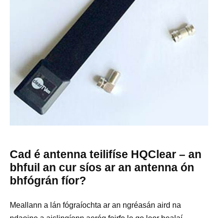
Cad é antenna teilifíse HQClear – an
bhfuil an cur síos ar an antenna ón
bhfógrán fíor?
Meallann a lán fógraíochta ar an ngréasán aird na