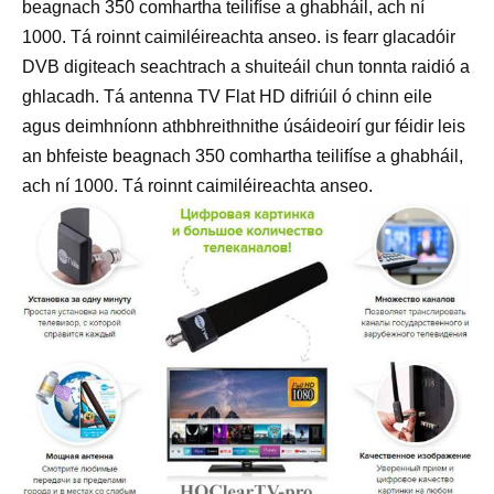
beagnach 350 comhartha teilifíse a ghabháil, ach ní
1000. Tá roinnt caimiléireachta anseo. is fearr glacadóir
DVB digiteach seachtrach a shuiteáil chun tonnta raidió a
ghlacadh. Tá antenna TV Flat HD difriúil ó chinn eile
agus deimhníonn athbhreithnithe úsáideoirí gur féidir leis
an bhfeiste beagnach 350 comhartha teilifíse a ghabháil,
ach ní 1000. Tá roinnt caimiléireachta anseo.