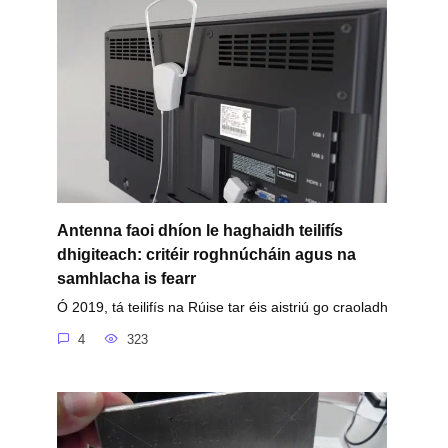
Antenna faoi dhíon le haghaidh teilifís
dhigiteach: critéir roghnúcháin agus na
samhlacha is fearr
Ó 2019, tá teilifís na Rúise tar éis aistriú go craoladh
4
323