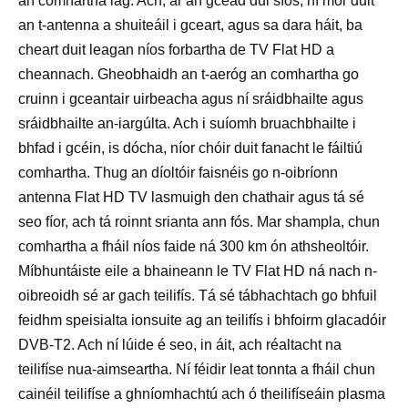
an comhartha lag. Ach, ar an gcéad dul síos, ní mór duit
an t-antenna a shuiteáil i gceart, agus sa dara háit, ba
cheart duit leagan níos forbartha de TV Flat HD a
cheannach. Gheobhaidh an t-aeróg an comhartha go
cruinn i gceantair uirbeacha agus ní sráidbhailte agus
sráidbhailte an-iargúlta. Ach i suíomh bruachbhailte i
bhfad i gcéin, is dócha, níor chóir duit fanacht le fáiltiú
comhartha. Thug an díoltóir faisnéis go n-oibríonn
antenna Flat HD TV lasmuigh den chathair agus tá sé
seo fíor, ach tá roinnt srianta ann fós. Mar shampla, chun
comhartha a fháil níos faide ná 300 km ón athsheoltóir.
Míbhuntáiste eile a bhaineann le TV Flat HD ná nach n-
oibreoidh sé ar gach teilifís. Tá sé tábhachtach go bhfuil
feidhm speisialta ionsuite ag an teilifís i bhfoirm glacadóir
DVB-T2. Ach ní lúide é seo, in áit, ach réaltacht na
teilifíse nua-aimseartha. Ní féidir leat tonnta a fháil chun
cainéil teilifíse a ghníomhachtú ach ó theilifíseáin plasma