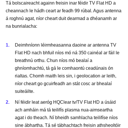
Tá bolscaireacht againn freisin inar féidir TV Flat HD a
cheannach le hádh ceart ar feadh 99 rúbal. Agus antenna
á roghnú agat, níor cheart duit dearmad a dhéanamh ar
na bunrialacha:
Deimhníonn léirmheasanna daoine ar antenna TV
Flat HD nach bhfuil níos mó ná 350 cainéal ar fáil le
breathnú orthu. Chun níos mó bealaí a
ghníomhachtú, tá gá le comhaontú ceadúnais ón
rialtas. Chomh maith leis sin, i geolocation ar leith,
níor cheart go gcuirfeadh an stát cosc ​​ar bhealaí
suiteáilte.
Ní féidir leat aeróg HQClear tv/TV Flat HD a úsáid
ach amháin má tá teilifís plasma nua-aimseartha
agat i do theach. Ní bheidh samhlacha teilifíse níos
sine ábhartha. Tá sé tábhachtach freisin athsheoltóir