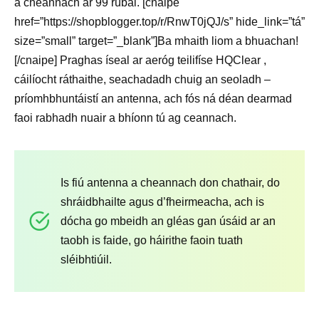
a cheannach ar 99 rúbal. [cnaipe
href=”https://shopblogger.top/r/RnwT0jQJ/s” hide_link=”tá”
size=”small” target=”_blank”]Ba mhaith liom a bhuachan!
[/cnaipe] Praghas íseal ar aeróg teilifíse HQClear ,
cáilíocht ráthaithe, seachadadh chuig an seoladh –
príomhbhuntáistí an antenna, ach fós ná déan dearmad
faoi rabhadh nuair a bhíonn tú ag ceannach.
Is fiú antenna a cheannach don chathair, do
shráidbhailte agus d’fheirmeacha, ach is
dócha go mbeidh an gléas gan úsáid ar an
taobh is faide, go háirithe faoin tuath
sléibhtiúil.