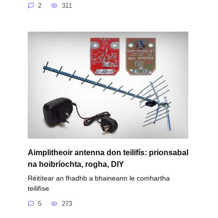
2
311
Aimplitheoir antenna don teilifís: prionsabal
na hoibríochta, rogha, DIY
Réitítear an fhadhb a bhaineann le comhartha
teilifíse
5
273