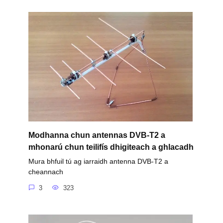
Modhanna chun antennas DVB-T2 a
mhonarú chun teilifís dhigiteach a ghlacadh
Mura bhfuil tú ag iarraidh antenna DVB-T2 a
cheannach
3
323