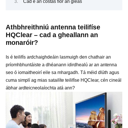
Cad é an costas fíor an gléas
Athbhreithniú antenna teilifíse
HQClear – cad a gheallann an
monaróir?
Is é teilifís ardchaighdeáin lasmuigh den chathair an
príomhbhuntáiste a dhéanann idirdhealú ar an antenna
seo ó iomaitheoirí eile sa mhargadh. Tá méid dlúth agus
cuma simplí ag mias satailíte teilifíse HQClear, cén cineál
ábhar ardteicneolaíochta atá ann?