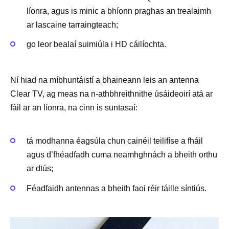
líonra, agus is minic a bhíonn praghas an trealaimh
ar lascaine tarraingteach;
go leor bealaí suimiúla i HD cáilíochta.
Ní hiad na míbhuntáistí a bhaineann leis an antenna
Clear TV, ag meas na n-athbhreithnithe úsáideoirí atá ar
fáil ar an líonra, na cinn is suntasaí:
tá modhanna éagsúla chun cainéil teilifíse a fháil
agus d’fhéadfadh cuma neamhghnách a bheith orthu
ar dtús;
Féadfaidh antennas a bheith faoi réir táille síntiús.