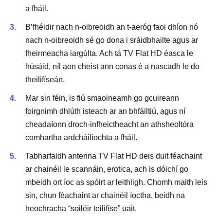
a fháil.
B’fhéidir nach n-oibreoidh an t-aeróg faoi dhíon nó
nach n-oibreoidh sé go dona i sráidbhailte agus ar
fheirmeacha iargúlta. Ach tá TV Flat HD éasca le
húsáid, níl aon cheist ann conas é a nascadh le do
theilifíseán.
Mar sin féin, is fiú smaoineamh go gcuireann
foirgnimh dhlúth isteach ar an bhfáiltiú, agus ní
cheadaíonn droch-infheictheacht an athsheoltóra
comhartha ardcháilíochta a fháil.
Tabharfaidh antenna TV Flat HD deis duit féachaint
ar chainéil le scannáin, erotica, ach is dóichí go
mbeidh ort íoc as spóirt ar leithligh. Chomh maith leis
sin, chun féachaint ar chainéil íoctha, beidh na
heochracha “soiléir teilifíse” uait.