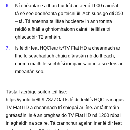
Ní dhéantar é a tharchur tríd an aer ó 1000 cainéal –
tá sé seo dodhéanta go teicniúil. Ach suas go dtí 350
– tá. Tá antenna teilifíse hqcleartv in ann tonnta
raidió a fháil a ghníomhaíonn cainéil teilifíse trí
ghlacadóir T2 amháin.
Is féidir leat HQClear tv/TV Flat HD a cheannach ar
líne le seachadadh chuig d’árasán nó do theach,
chomh maith le seirbhísí iompair saor in aisce leis an
mbeartán seo.
Tástáil aeróige soiléir teilifíse:
https://youtu.be/tL9f73ZZOaI Is féidir teilifís HQClear agus
TV Flat HD a cheannach trí shiopaí ar líne. Ar láithreáin
ghréasáin, is é an praghas do TV Flat HD ná 1200 rúbal
in aghaidh na scaire. Tá crannchur againn inar féidir leat