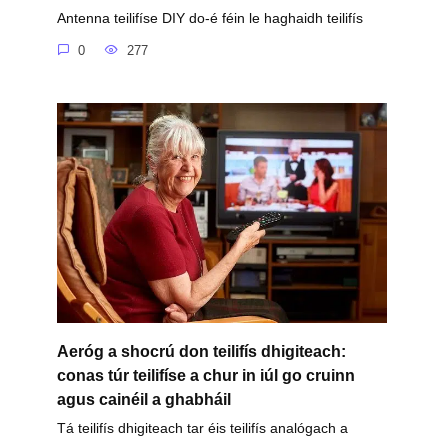
Antenna teilifíse DIY do-é féin le haghaidh teilifís
0
277
Aeróg a shocrú don teilifís dhigiteach:
conas túr teilifíse a chur in iúl go cruinn
agus cainéil a ghabháil
Tá teilifís dhigiteach tar éis teilifís analógach a