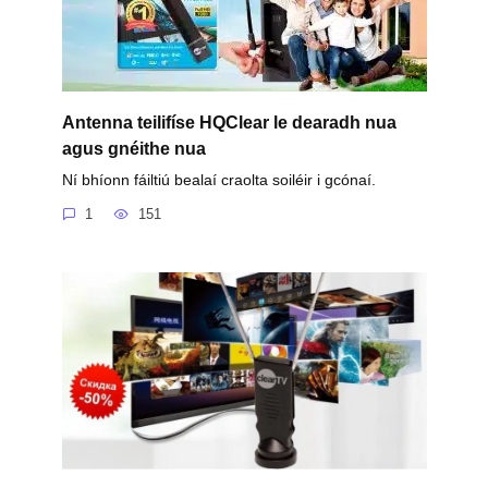
Antenna teilifíse HQClear le dearadh nua
agus gnéithe nua
Ní bhíonn fáiltiú bealaí craolta soiléir i gcónaí.
1
151