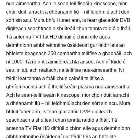
nua-aimseartha. Ach le sean-teilifíseáin kinescope, níor
chóir duit iarracht a dhéanamh fiú – níl feidhmiúlacht den
sórt sin acu. Mura bhfuil tuner ann, is fearr glacadóir DVB
digiteach seachtrach a shuiteáil chun tonnta raidió a fháil.
Tá antenna TV Flat HD difriúil ó chinn eile agus
deimhníonn athbhreithnithe úsáideoirí gur féidir leis an
bhfeiste beagnach 350 comhartha teilifíse a ghabháil, ach
ní 1000. Tá roinnt caimiléireachta anseo. Ach ní lúide é
seo, in áit, ach réaltacht na teilifíse nua-aimseartha. Ní
féidir leat tonnta a fháil chun cainéil teilifíse a
ghníomhachtú ach ó theilifíseáin plasma nua-aimseartha.
Ach le sean-teilifíseáin kinescope, níor chóir duit iarracht
a dhéanamh fiú – níl feidhmiúlacht den sórt sin acu. Mura
bhfuil tuner ann, is fearr glacadóir DVB digiteach
seachtrach a shuiteáil chun tonnta raidió a fháil. Tá
antenna TV Flat HD difriúil ó chinn eile agus deimhníonn
athbhreithnithe úsáideoirí gur féidir leis an bhfeiste