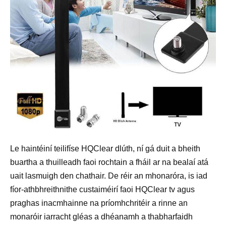
Le haintéiní teilifíse HQClear dlúth, ní gá duit a bheith
buartha a thuilleadh faoi rochtain a fháil ar na bealaí atá
uait lasmuigh den chathair. De réir an mhonaróra, is iad
fíor-athbhreithnithe custaiméirí faoi HQClear tv agus
praghas inacmhainne na príomhchritéir a rinne an
monaróir iarracht gléas a dhéanamh a thabharfaidh