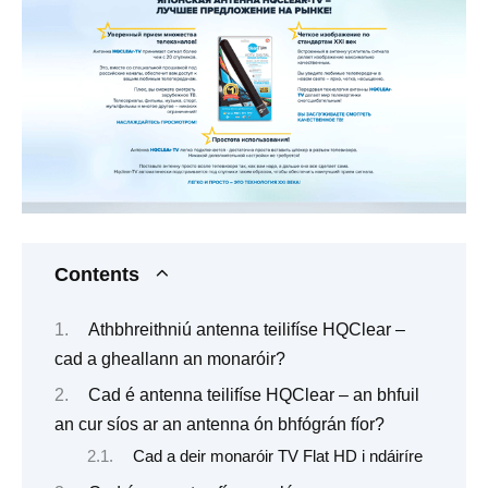
Contents
Athbhreithniú antenna teilifíse HQClear –
cad a gheallann an monaróir?
Cad é antenna teilifíse HQClear – an bhfuil
an cur síos ar an antenna ón bhfógrán fíor?
Cad a deir monaróir TV Flat HD i ndáiríre