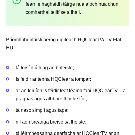
fearr le haghaidh táirge nuálaíoch nua chun
comharthaí teilifíse a fháil.
Príomhbhuntáistí aeróg digiteach HQClearTV/ TV Flat
HD:
tá toisí dlúth ag an bhfeiste;
Is féidir antenna HQClear a iompar;
ar an Idirlíon is féidir leat léamh faoi HQClearTV – a
praghas agus athbhreithnithe fíor;
tá nasc simplí agus tapa;
níl aon sreanga breise sa fheiste;
tá léirmheasanna dearfacha ar HQClearTV ar an