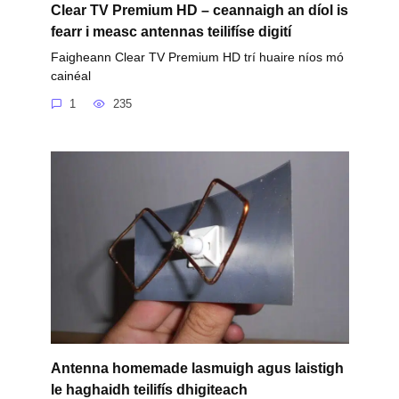
Clear TV Premium HD – ceannaigh an díol is
fearr i measc antennas teilifíse digití
Faigheann Clear TV Premium HD trí huaire níos mó
cainéal
1
235
Antenna homemade lasmuigh agus laistigh
le haghaidh teilifís dhigiteach