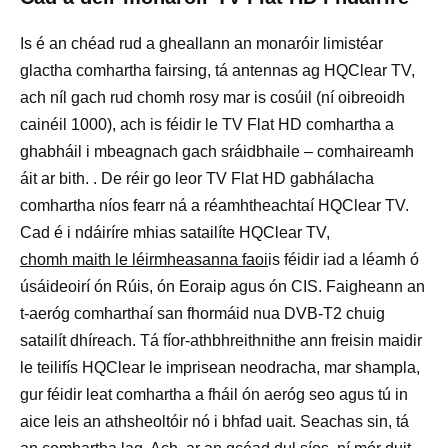
Is é an chéad rud a gheallann an monaróir limistéar
glactha comhartha fairsing, tá antennas ag HQClear TV,
ach níl gach rud chomh rosy mar is cosúil (ní oibreoidh
cainéil 1000), ach is féidir le TV Flat HD comhartha a
ghabháil i mbeagnach gach sráidbhaile – comhaireamh
áit ar bith. . De réir go leor TV Flat HD gabhálacha
comhartha níos fearr ná a réamhtheachtaí HQClear TV.
Cad é i ndáiríre mhias satailíte HQClear TV,
chomh maith le léirmheasanna faoi
is féidir iad a léamh ó
úsáideoirí ón Rúis, ón Eoraip agus ón CIS. Faigheann an
t-aeróg comharthaí san fhormáid nua DVB-T2 chuig
satailít dhíreach. Tá fíor-athbhreithnithe ann freisin maidir
le teilifís HQClear le imprisean neodracha, mar shampla,
gur féidir leat comhartha a fháil ón aeróg seo agus tú in
aice leis an athsheoltóir nó i bhfad uait. Seachas sin, tá