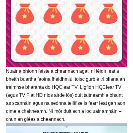
Nuair a bhíonn feiste á cheannach agat, ní féidir leat a
bheith buartha faoina fheidhmiú, toisc gurb é trí bliana an
tréimhse bharánta do HQClear TV. Ligfidh HQClear TV
(agus TV Flat HD níos airde fós) duit taitneamh a bhaint
as scannáin agus na seónna teilifíse is fearr leat gan aon
dime a chaitheamh. Ní mór duit ach a íoc uair amháin –
chun an gléas a cheannach.