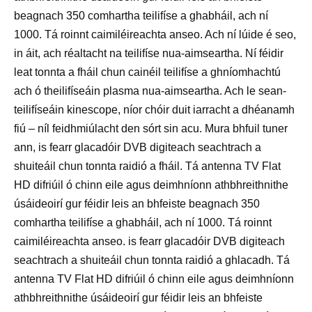
beagnach 350 comhartha teilifíse a ghabháil, ach ní
1000. Tá roinnt caimiléireachta anseo. Ach ní lúide é seo,
in áit, ach réaltacht na teilifíse nua-aimseartha. Ní féidir
leat tonnta a fháil chun cainéil teilifíse a ghníomhachtú
ach ó theilifíseáin plasma nua-aimseartha. Ach le sean-
teilifíseáin kinescope, níor chóir duit iarracht a dhéanamh
fiú – níl feidhmiúlacht den sórt sin acu. Mura bhfuil tuner
ann, is fearr glacadóir DVB digiteach seachtrach a
shuiteáil chun tonnta raidió a fháil. Tá antenna TV Flat
HD difriúil ó chinn eile agus deimhníonn athbhreithnithe
úsáideoirí gur féidir leis an bhfeiste beagnach 350
comhartha teilifíse a ghabháil, ach ní 1000. Tá roinnt
caimiléireachta anseo. is fearr glacadóir DVB digiteach
seachtrach a shuiteáil chun tonnta raidió a ghlacadh. Tá
antenna TV Flat HD difriúil ó chinn eile agus deimhníonn
athbhreithnithe úsáideoirí gur féidir leis an bhfeiste