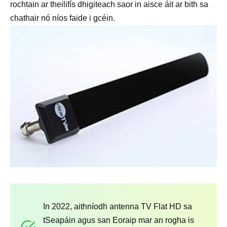
rochtain ar theilifís dhigiteach saor in aisce áit ar bith sa
chathair nó níos faide i gcéin.
In 2022, aithníodh antenna TV Flat HD sa
tSeapáin agus san Eoraip mar an rogha is