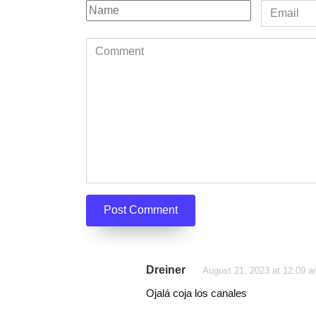
Name
Email
*
*
Comment
Dreiner
August 21, 2023 at 12:09 
Ojalá coja los canales