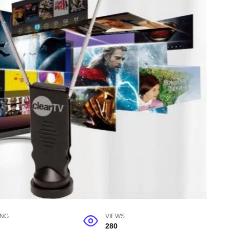
ING
VIEWS
280