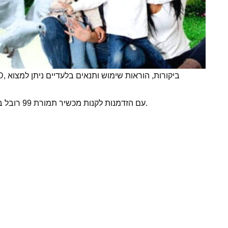
מחיר ההנחה הנוכחי עבור Clear TV Premium HD, ביקורות, הוראות שימוש ותנאים בלעדיים ניתן למצוא
עם הזדמנות לקנות מכשיר תמורת 99 רובל בלבד.