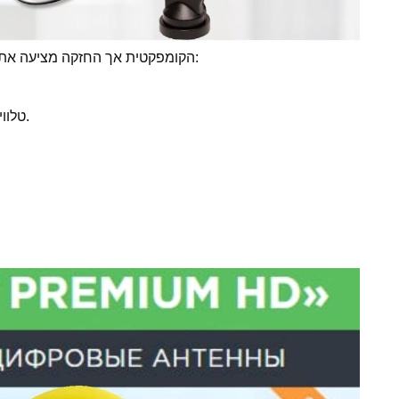
אנטנת Clear TV Premium HD הקומפקטית אך החזקה מציעה את היתרונות הבאים:
טלוויזיה דיגיטלית באיכות גבוהה היא לגמרי בחינם.