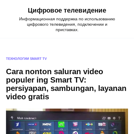
Skip
Цифровое телевидение
to
content
Информационная поддержка по использованию
цифрового телевидения, подключении и
приставках.
ТЕХНОЛОГИИ
SMART TV
Cara nonton saluran video
populer ing Smart TV:
persiyapan, sambungan, layanan
video gratis