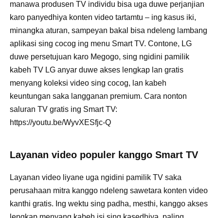
manawa produsen TV individu bisa uga duwe perjanjian
karo panyedhiya konten video tartamtu – ing kasus iki,
minangka aturan, sampeyan bakal bisa ndeleng lambang
aplikasi sing cocog ing menu Smart TV. Contone, LG
duwe persetujuan karo Megogo, sing ngidini pamilik
kabeh TV LG anyar duwe akses lengkap lan gratis
menyang koleksi video sing cocog, lan kabeh
keuntungan saka langganan premium. Cara nonton
saluran TV gratis ing Smart TV:
https://youtu.be/WyvXESfjc-Q
Layanan video populer kanggo Smart TV
Layanan video liyane uga ngidini pamilik TV saka
perusahaan mitra kanggo ndeleng sawetara konten video
kanthi gratis. Ing wektu sing padha, mesthi, kanggo akses
lengkap menyang kabeh isi sing kasedhiya, paling