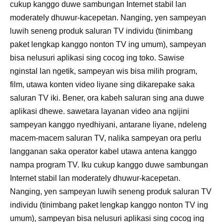
cukup kanggo duwe sambungan Internet stabil lan
moderately dhuwur-kacepetan. Nanging, yen sampeyan
luwih seneng produk saluran TV individu (tinimbang
paket lengkap kanggo nonton TV ing umum), sampeyan
bisa nelusuri aplikasi sing cocog ing toko. Sawise
nginstal lan ngetik, sampeyan wis bisa milih program,
film, utawa konten video liyane sing dikarepake saka
saluran TV iki. Bener, ora kabeh saluran sing ana duwe
aplikasi dhewe. sawetara layanan video ana ngijini
sampeyan kanggo nyedhiyani, antarane liyane, ndeleng
macem-macem saluran TV, nalika sampeyan ora perlu
langganan saka operator kabel utawa antena kanggo
nampa program TV. Iku cukup kanggo duwe sambungan
Internet stabil lan moderately dhuwur-kacepetan.
Nanging, yen sampeyan luwih seneng produk saluran TV
individu (tinimbang paket lengkap kanggo nonton TV ing
umum), sampeyan bisa nelusuri aplikasi sing cocog ing