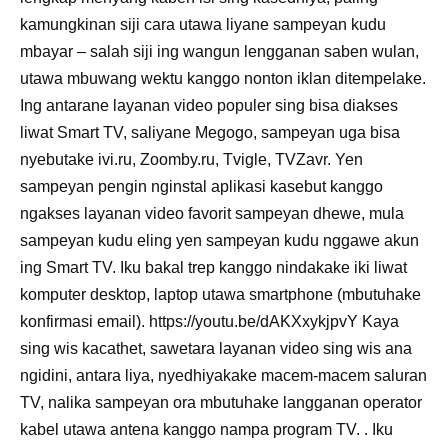
kamungkinan siji cara utawa liyane sampeyan kudu
mbayar – salah siji ing wangun lengganan saben wulan,
utawa mbuwang wektu kanggo nonton iklan ditempelake.
Ing antarane layanan video populer sing bisa diakses
liwat Smart TV, saliyane Megogo, sampeyan uga bisa
nyebutake ivi.ru, Zoomby.ru, Tvigle, TVZavr. Yen
sampeyan pengin nginstal aplikasi kasebut kanggo
ngakses layanan video favorit sampeyan dhewe, mula
sampeyan kudu eling yen sampeyan kudu nggawe akun
ing Smart TV. Iku bakal trep kanggo nindakake iki liwat
komputer desktop, laptop utawa smartphone (mbutuhake
konfirmasi email). https://youtu.be/dAKXxykjpvY Kaya
sing wis kacathet, sawetara layanan video sing wis ana
ngidini, antara liya, nyedhiyakake macem-macem saluran
TV, nalika sampeyan ora mbutuhake langganan operator
kabel utawa antena kanggo nampa program TV. . Iku