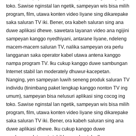
toko. Sawise nginstal lan ngetik, sampeyan wis bisa milih
program, film, utawa konten video liyane sing dikarepake
saka saluran TV iki. Bener, ora kabeh saluran sing ana
duwe aplikasi dhewe. sawetara layanan video ana ngijini
sampeyan kanggo nyedhiyani, antarane liyane, ndeleng
macem-macem saluran TV, nalika sampeyan ora perlu
langganan saka operator kabel utawa antena kanggo
nampa program TV. Iku cukup kanggo duwe sambungan
Internet stabil lan moderately dhuwur-kacepetan.
Nanging, yen sampeyan luwih seneng produk saluran TV
individu (tinimbang paket lengkap kanggo nonton TV ing
umum), sampeyan bisa nelusuri aplikasi sing cocog ing
toko. Sawise nginstal lan ngetik, sampeyan wis bisa milih
program, film, utawa konten video liyane sing dikarepake
saka saluran TV iki. Bener, ora kabeh saluran sing ana
duwe aplikasi dhewe. Iku cukup kanggo duwe