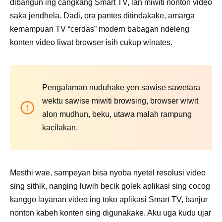
dibangun ing cangkang Smart TV, lan miwiti nonton video
saka jendhela. Dadi, ora pantes ditindakake, amarga
kemampuan TV “cerdas” modern babagan ndeleng
konten video liwat browser isih cukup winates.
Pengalaman nuduhake yen sawise sawetara
wektu sawise miwiti browsing, browser wiwit
alon mudhun, beku, utawa malah rampung
kacilakan.
Mesthi wae, sampeyan bisa nyoba nyetel resolusi video
sing sithik, nanging luwih becik golek aplikasi sing cocog
kanggo layanan video ing toko aplikasi Smart TV, banjur
nonton kabeh konten sing digunakake. Aku uga kudu ujar