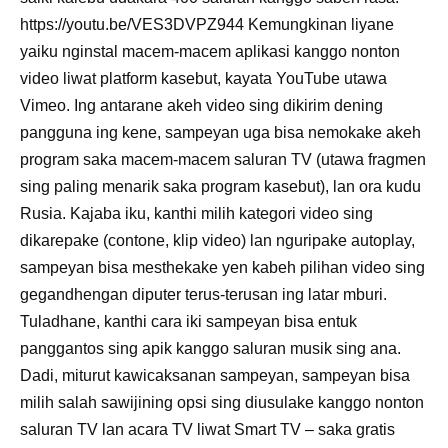
https://youtu.be/VES3DVPZ944 Kemungkinan liyane
yaiku nginstal macem-macem aplikasi kanggo nonton
video liwat platform kasebut, kayata YouTube utawa
Vimeo. Ing antarane akeh video sing dikirim dening
pangguna ing kene, sampeyan uga bisa nemokake akeh
program saka macem-macem saluran TV (utawa fragmen
sing paling menarik saka program kasebut), lan ora kudu
Rusia. Kajaba iku, kanthi milih kategori video sing
dikarepake (contone, klip video) lan nguripake autoplay,
sampeyan bisa mesthekake yen kabeh pilihan video sing
gegandhengan diputer terus-terusan ing latar mburi.
Tuladhane, kanthi cara iki sampeyan bisa entuk
panggantos sing apik kanggo saluran musik sing ana.
Dadi, miturut kawicaksanan sampeyan, sampeyan bisa
milih salah sawijining opsi sing diusulake kanggo nonton
saluran TV lan acara TV liwat Smart TV – saka gratis