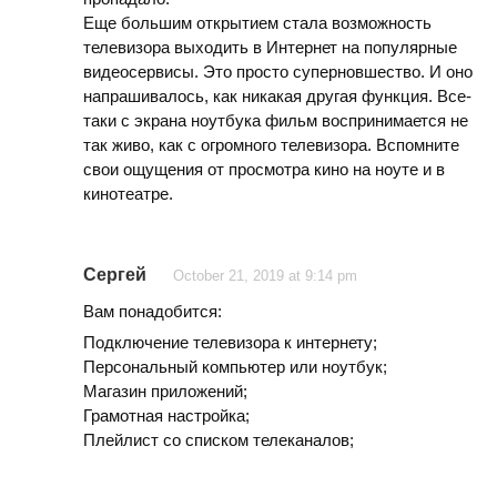
Еще большим открытием стала возможность
телевизора выходить в Интернет на популярные
видеосервисы. Это просто суперновшество. И оно
напрашивалось, как никакая другая функция. Все-
таки с экрана ноутбука фильм воспринимается не
так живо, как с огромного телевизора. Вспомните
свои ощущения от просмотра кино на ноуте и в
кинотеатре.
Сергей
October 21, 2019 at 9:14 pm
Вам понадобится:
Подключение телевизора к интернету;
Персональный компьютер или ноутбук;
Магазин приложений;
Грамотная настройка;
Плейлист со списком телеканалов;