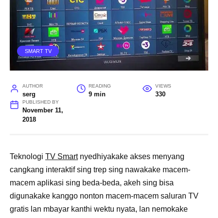
SMART TV
AUTHOR
READING
VIEWS
serg
9 min
330
PUBLISHED BY
November 11,
2018
Teknologi
TV Smart
nyedhiyakake akses menyang
cangkang interaktif sing trep sing nawakake macem-
macem aplikasi sing beda-beda, akeh sing bisa
digunakake kanggo nonton macem-macem saluran TV
gratis lan mbayar kanthi wektu nyata, lan nemokake