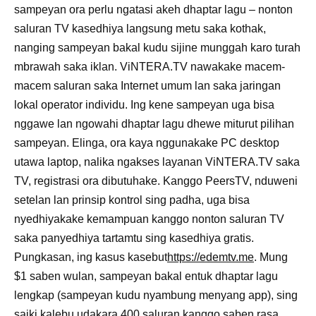
sampeyan ora perlu ngatasi akeh dhaptar lagu – nonton
saluran TV kasedhiya langsung metu saka kothak,
nanging sampeyan bakal kudu sijine munggah karo turah
mbrawah saka iklan. ViNTERA.TV nawakake macem-
macem saluran saka Internet umum lan saka jaringan
lokal operator individu. Ing kene sampeyan uga bisa
nggawe lan ngowahi dhaptar lagu dhewe miturut pilihan
sampeyan. Elinga, ora kaya nggunakake PC desktop
utawa laptop, nalika ngakses layanan ViNTERA.TV saka
TV, registrasi ora dibutuhake. Kanggo PeersTV, nduweni
setelan lan prinsip kontrol sing padha, uga bisa
nyedhiyakake kemampuan kanggo nonton saluran TV
saka panyedhiya tartamtu sing kasedhiya gratis.
Pungkasan, ing kasus kasebut
https://edemtv.me
. Mung
$1 saben wulan, sampeyan bakal entuk dhaptar lagu
lengkap (sampeyan kudu nyambung menyang app), sing
saiki kalebu udakara 400 saluran kanggo saben rasa.