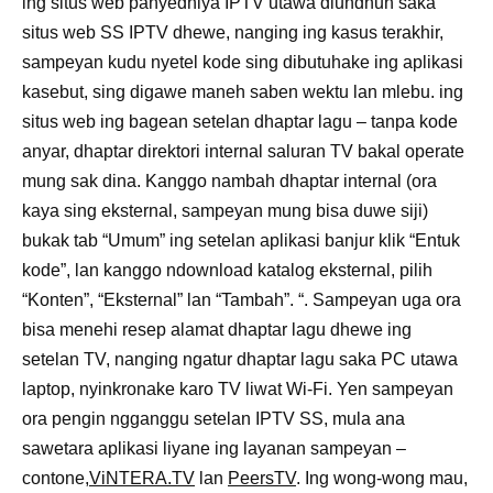
ing situs web panyedhiya IPTV utawa diundhuh saka
situs web SS IPTV dhewe, nanging ing kasus terakhir,
sampeyan kudu nyetel kode sing dibutuhake ing aplikasi
kasebut, sing digawe maneh saben wektu lan mlebu. ing
situs web ing bagean setelan dhaptar lagu – tanpa kode
anyar, dhaptar direktori internal saluran TV bakal operate
mung sak dina. Kanggo nambah dhaptar internal (ora
kaya sing eksternal, sampeyan mung bisa duwe siji)
bukak tab “Umum” ing setelan aplikasi banjur klik “Entuk
kode”, lan kanggo ndownload katalog eksternal, pilih
“Konten”, “Eksternal” lan “Tambah”. “. Sampeyan uga ora
bisa menehi resep alamat dhaptar lagu dhewe ing
setelan TV, nanging ngatur dhaptar lagu saka PC utawa
laptop, nyinkronake karo TV liwat Wi-Fi. Yen sampeyan
ora pengin ngganggu setelan IPTV SS, mula ana
sawetara aplikasi liyane ing layanan sampeyan –
contone,
ViNTERA.TV
lan
PeersTV
. Ing wong-wong mau,