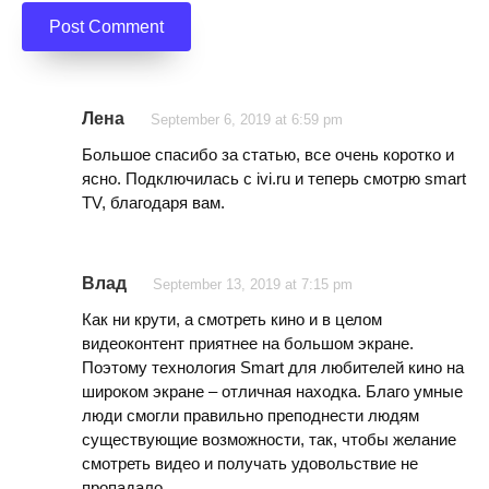
Лена
September 6, 2019 at 6:59 pm
Большое спасибо за статью, все очень коротко и
ясно. Подключилась с ivi.ru и теперь смотрю smart
TV, благодаря вам.
Влад
September 13, 2019 at 7:15 pm
Как ни крути, а смотреть кино и в целом
видеоконтент приятнее на большом экране.
Поэтому технология Smart для любителей кино на
широком экране – отличная находка. Благо умные
люди смогли правильно преподнести людям
существующие возможности, так, чтобы желание
смотреть видео и получать удовольствие не
пропадало.