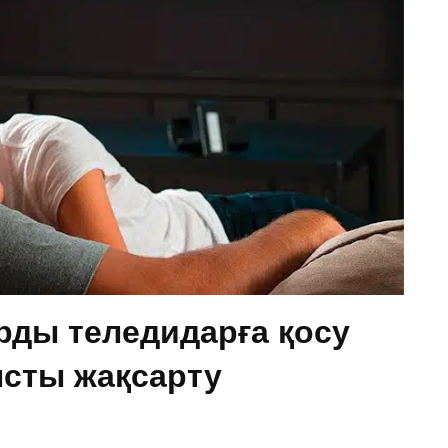
рды теледидарға қосу
ысты жақсарту