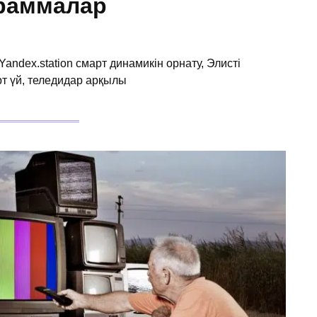
граммалар
andex.station смарт динамикін орнату, Элисті
рт үй, теледидар арқылы