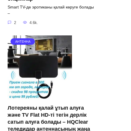
Smart TV-де эротиканы қалай көруге болады
–
2
4.6k.
АНТЕННА
Лотереяны қалай ұтып алуға
және TV Flat HD-ті тегін дерлік
сатып алуға болады – HQClear
теледидар антеннасының жаңа