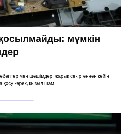
 қосылмайды: мүмкін
мдер
ебептер мен шешімдер, жарық секіргеннен кейін
а қосу керек, қызыл шам