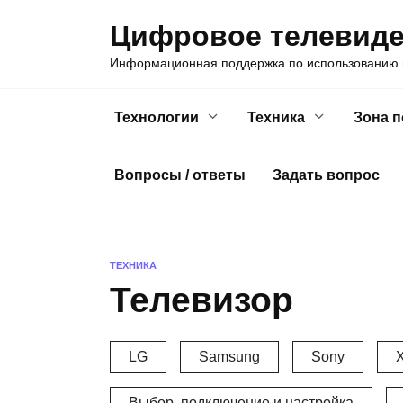
Skip
Цифровое телевид
to
content
Информационная поддержка по использованию ц
Технологии
Техника
Зона 
Вопросы / ответы
Задать вопрос
ТЕХНИКА
Телевизор
LG
Samsung
Sony
X
Выбор, подключение и настройка