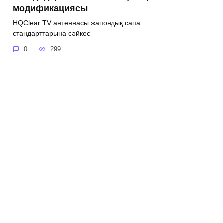
модификациясы
HQClear TV антеннасы жапондық сапа
стандарттарына сәйкес
0
299