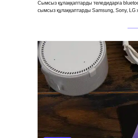
Сымсыз құлаққаптарды теледидарға bluetoot
сымсыз құлаққаптарды Samsung, Sony, LG 