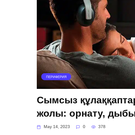
ПЕРИФЕРИЯ
Сымсыз құлаққапта
жолы: орнату, дыб
May 14, 2023
0
378