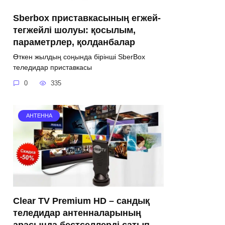
Sberbox приставкасының егжей-
тегжейлі шолуы: қосылым,
параметрлер, қолданбалар
Өткен жылдың соңында бірінші SberBox
теледидар приставкасы
0
335
АНТЕННА
Clear TV Premium HD – сандық
теледидар антенналарының
арасында бестселлерді сатып