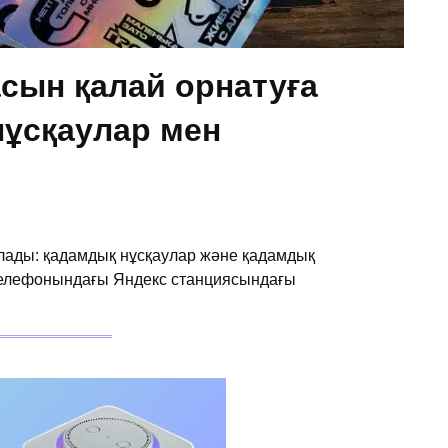
сын қалай орнатуға
нұсқаулар мен
лады: қадамдық нұсқаулар және қадамдық
 телефонындағы Яндекс станциясындағы