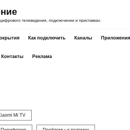
ение
ифрового телевидения, подключении и приставках.
покрытия
Как подключить
Каналы
Приложени
Контакты
Реклама
iaomi Mi TV
Периферия
Проблемы и поломки