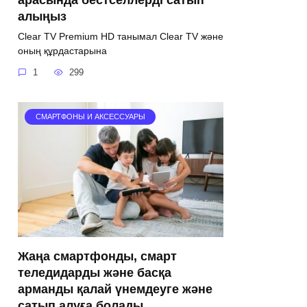
алыңыз
Clear TV Premium HD танымал Clear TV және
оның құрдастарына
1
299
СМАРТФОНЫ И АКСЕССУАРЫ
Жаңа смартфонды, смарт
теледидарды және басқа
арманды қалай үнемдеуге және
сатып алуға болады