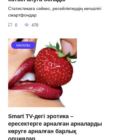
Статистикаға сәйкес, ресейліктердің көпшілігі
смартфондар
0
479
КАНАЛЫ
Smart TV-дегі эротика –
ересектерге арналған арналарды
көруге арналған барлық
опциялар