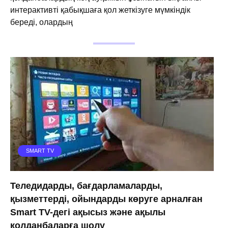
интерактивті қабықшаға қол жеткізуге мүмкіндік
береді, олардың
SMART TV
Теледидарды, бағдарламаларды,
қызметтерді, ойындарды көруге арналған
Smart TV-дегі ақысыз және ақылы
қолданбаларға шолу