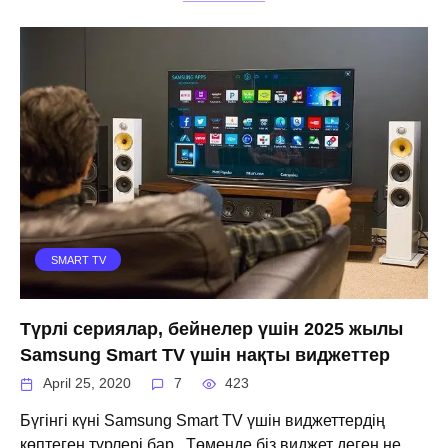
SMART TV
Түрлі сериялар, бейнелер үшін 2025 жылы
Samsung Smart TV үшін нақты виджеттер
April 25, 2020
7
423
Бүгінгі күні Samsung Smart TV үшін виджеттердің
көптеген түрлері бар . Төменде біз виджет деген не