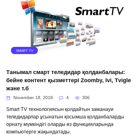
SMART TV
Танымал смарт теледидар қолданбалары:
бейне контент қызметтері Zoomby, Ivi, Tvigle
және т.б
November 18, 2018
4
306
Smart TV технологиясын қолдайтын заманауи
теледидарлар ұсынатын қосымша қолданбаларды
орнату мүмкіндігі оларды өз функцияларында
компьютерге жақындатады.