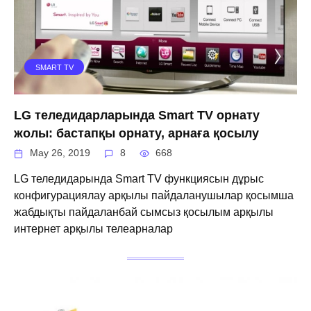
SMART TV
LG теледидарларында Smart TV орнату
жолы: бастапқы орнату, арнаға қосылу
May 26, 2019
8
668
LG теледидарында Smart TV функциясын дұрыс
конфигурациялау арқылы пайдаланушылар қосымша
жабдықты пайдаланбай сымсыз қосылым арқылы
интернет арқылы телеарналар