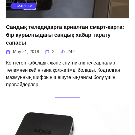
SMART TV
Сандық теледидарға арналған смарт-карта:
бір құрылғыдағы сандық хабар тарату
сапасы
May 21, 2018
2
242
Көптеген кабельдік және спутниктік телеарналар
төлемнен кейін ғана қолжетімді болады. Кодталған
мазмұнның шифрын шешуге ыңғайлы болу үшін
провайдерлер