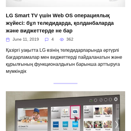
LG Smart TV үшін Web OS операциялық
жүйесі: бұл теледидарда, қолданбаларда
және виджеттерде не бар
June 11, 2019
4
362
Қазіргі уақытта LG өзінің теледидарларында әртүрлі
бағдарламалар мен виджеттерді пайдаланатын және
құрылғының функционалдығын барынша арттыруға
мүмкіндік