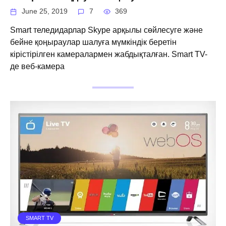
June 25, 2019
7
369
Smart теледидарлар Skype арқылы сөйлесуге және
бейне қоңыраулар шалуға мүмкіндік беретін
кірістірілген камералармен жабдықталған. Smart TV-
де веб-камера
SMART TV