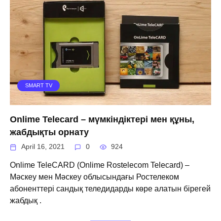
SMART TV
Onlime Telecard – мүмкіндіктері мен құны,
жабдықты орнату
April 16, 2021
0
924
Onlime TeleCARD (Onlime Rostelecom Telecard) –
Мәскеу мен Мәскеу облысындағы Ростелеком
абоненттері сандық теледидарды көре алатын бірегей
жабдық .