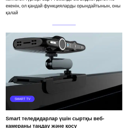
екенін, ол қандай функцияларды орындайтынын, оны
қалай
SMART TV
Smart теледидарлар үшін сыртқы веб-
камераны таңдау және қосу