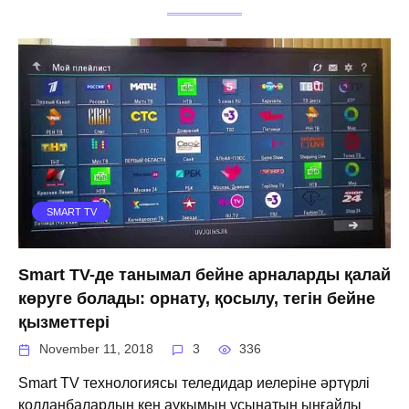
SMART TV
Smart TV-де танымал бейне арналарды қалай
көруге болады: орнату, қосылу, тегін бейне
қызметтері
November 11, 2018
3
336
Smart TV технологиясы теледидар иелеріне әртүрлі
қолданбалардың кең ауқымын ұсынатын ыңғайлы