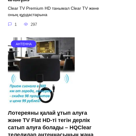
Clear TV Premium HD танымал Clear TV және
оның құрдастарына
1
297
АНТЕННА
Лотереяны қалай ұтып алуға
және TV Flat HD-ті тегін дерлік
сатып алуға болады – HQClear
теледидар антеннасының жаңа