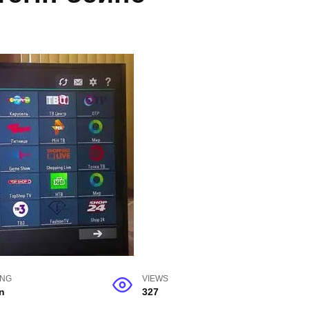
ING
VIEWS
n
327