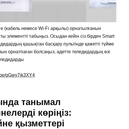
е (кабель немесе Wi-Fi арқылы) орнатылғанын
ты элементті табыңыз. Осыдан кейін сіз бірден Smart
едидардың қашықтан басқару пультінде қажетті түйме
ымын орнатпаған болсаңыз, әдетте теледидардың өзі
теледидарды
u.be/gGwy7jk3XY4
ында танымал
нелерді көріңіз:
йне қызметтері