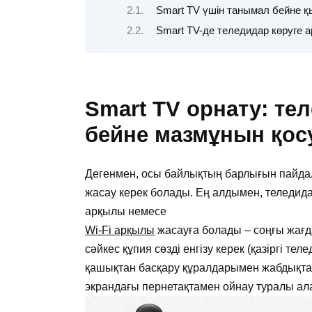
Smart TV үшін танымал бейне қ
Smart TV-де теледидар көруге а
Smart TV орнату: те
бейне мазмұнын қосу
Дегенмен, осы байлықтың барлығын пайдал
жасау керек болады. Ең алдымен, теледида
арқылы немесе
Wi-Fi арқылы
жасауға болады – соңғы жағдай
сәйкес құпия сөзді енгізу керек (қазіргі те
қашықтан басқару құралдарымен жабдықтал
экрандағы пернетақтамен ойнау туралы ал