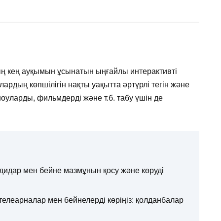
ың кең ауқымын ұсынатын ыңғайлы интерактивті
олардың көпшілігін нақты уақытта әртүрлі тегін және
оуларды, фильмдерді және т.б. табу үшін де
едидар мен бейне мазмұнын қосу және көруді
елеарналар мен бейнелерді көріңіз: қолданбалар