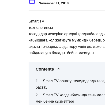
November 11, 2018
Smart TV
технологиясы
теледидар иелеріне әртүрлі қолданбалард
қабықшаға қол жеткізуге мүмкіндік береді, 
ақылы телеарналарды көру үшін де, жеке ш
пайдалануға болады. бейне мазмұны.
Contents
Smart TV орнату: теледидарда тел
бастау
Smart TV қолданбасында танымал т
мен бейне қызметтері