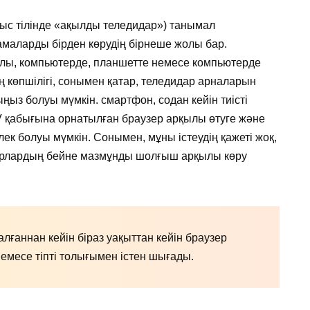
ыс тілінде «ақылды теледидар») танымал
маларды бірден көрудің бірнеше жолы бар.
салы, компьютерде, планшетте немесе компьютерде
ң көпшілігі, сонымен қатар, теледидар арналарын
ңыз болуы мүмкін. смартфон, содан кейін тиісті
V қабығына орнатылған браузер арқылы өтуге және
лек болуы мүмкін. Сонымен, мұны істеудің қажеті жоқ,
дарлардың бейне мазмұнды шолғыш арқылы көру
лғаннан кейін біраз уақыттан кейін браузер
емесе тіпті толығымен істен шығады.