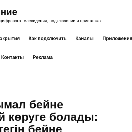
ение
ифрового телевидения, подключении и приставках.
покрытия
Как подключить
Каналы
Приложени
Контакты
Реклама
ымал бейне
й көруге болады:
тегін бейне