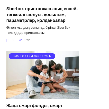
Sberbox приставкасының егжей-
тегжейлі шолуы: қосылым,
параметрлер, қолданбалар
Өткен жылдың соңында бірінші SberBox
теледидар приставкасы
0
322
СМАРТФОНЫ И АКСЕССУАРЫ
Жаңа смартфонды, смарт