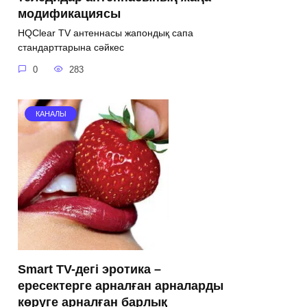
модификациясы
HQClear TV антеннасы жапондық сапа
стандарттарына сәйкес
0
283
КАНАЛЫ
Smart TV-дегі эротика –
ересектерге арналған арналарды
көруге арналған барлық