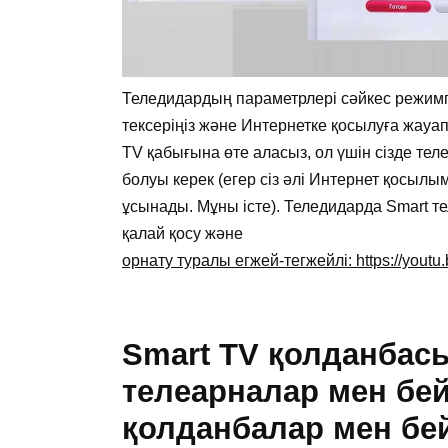
Теледидардың параметрлері сәйкес режимг
тексеріңіз және Интернетке қосылуға жауап
TV қабығына өте аласыз, ол үшін сізде тел
болуы керек (егер сіз әлі Интернет қосыл
ұсынады. Мұны істе). Теледидарда Smart 
қалай қосу және
орнату туралы егжей-тегжейлі: https://yout
Smart TV қолданбас
телеарналар мен бей
қолданбалар мен бе