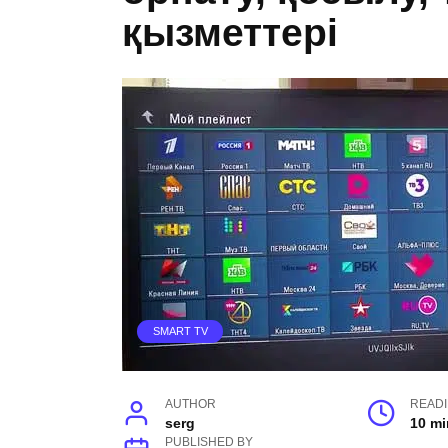
қызметтері
SMART TV
AUTHOR
READ
serg
10 mi
PUBLISHED BY