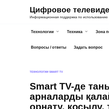
Skip
Цифровое телевид
to
content
Информационная поддержка по использованию ц
Технологии
Техника
Зона 
Вопросы / ответы
Задать вопрос
ТЕХНОЛОГИИ
SMART TV
Smart TV-де тан
арналарды қала
орнату, қосылу, 