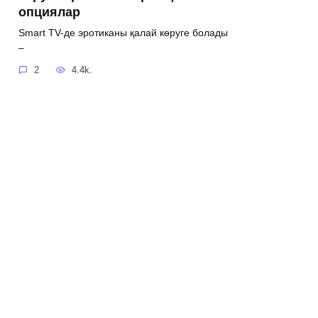
опциялар
Smart TV-де эротиканы қалай көруге болады
–
2
4.4k.