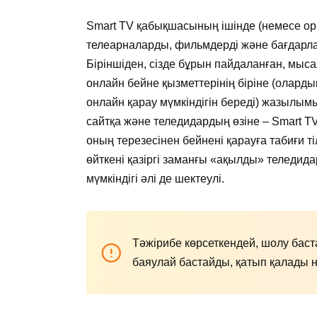
Smart TV қабықшасының ішінде (немесе ор
телеарналарды, фильмдерді және бағдарла
Біріншіден, сізде бұрын пайдаланған, мы
онлайн бейне қызметтерінің біріне (оларды
онлайн қарау мүмкіндігін береді) жазылымы
сайтқа және теледидардың өзіне – Smart T
оның терезесінен бейнені қарауға табиғи ті
өйткені қазіргі заманғы «ақылды» теледи
мүмкіндігі әлі де шектеулі.
Тәжірибе көрсеткендей, шолу баста
баяулай бастайды, қатып қалады н