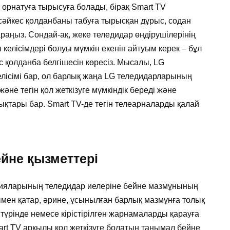
орнатуға тырысуға болады, бірақ Smart TV
 сәйкес қолданбаны табуға тырысқан дұрыс, содан
аңыз. Сондай-ақ, жеке теледидар өндірушілерінің
 келісімдері болуы мүмкін екенін айтуым керек – бұл
ес қолданба белгішесін көресіз. Мысалы, LG
ісімі бар, ол барлық жаңа LG теледидарларының
әне тегін қол жеткізуге мүмкіндік береді және
ары бар. Smart TV-де тегін телеарналарды қалай
ейне қызметтері
анияларының теледидар иелеріне бейне мазмұнының
онымен қатар, әрине, ұсынылған барлық мазмұнға толық
 түрінде немесе кірістірілген жарнамаларды қарауға
mart TV арқылы қол жеткізуге болатын танымал бейне