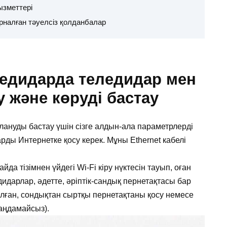
ызметтері
рналған тәуелсіз қолданбалар
ледидарда теледидар мен
 және көруді бастау
ануды бастау үшін сізге алдын-ала параметрлерді
рды Интернетке қосу керек. Мұны Ethernet кабелі
да тізімнен үйдегі Wi-Fi кіру нүктесін тауып, оған
ледидарлар, әдетте, әріптік-сандық пернетақтасы бар
ған, сондықтан сыртқы пернетақтаны қосу немесе
аңдамайсыз).