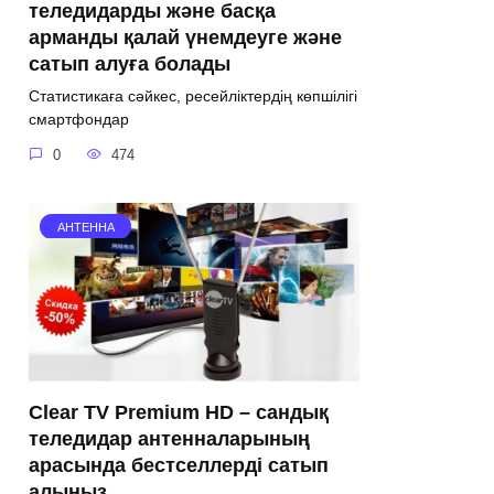
теледидарды және басқа
арманды қалай үнемдеуге және
сатып алуға болады
Статистикаға сәйкес, ресейліктердің көпшілігі
смартфондар
0
474
АНТЕННА
Clear TV Premium HD – сандық
теледидар антенналарының
арасында бестселлерді сатып
алыңыз