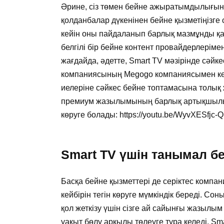
Әрине, сіз төмен бейне ажыратымдылығын 
қолданбалар дүкенінен бейне қызметіңізге
кейін оны пайдаланып барлық мазмұнды қар
белгілі бір бейне контент провайдерлерімен
жағдайда, әдетте, Smart TV мәзірінде сәйк
компаниясының Megogo компаниясымен кел
иелеріне сәйкес бейне топтамасына толық ж
премиум жазылымының барлық артықшылықт
көруге болады: https://youtu.be/WyvXESfjc-Q
Smart TV үшін танымал б
Басқа бейне қызметтері де серіктес комп
кейбірін тегін көруге мүмкіндік береді. С
қол жеткізу үшін сізге ай сайынғы жазылым
уақыт бөлу арқылы төлеуге тура келеді. S