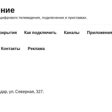
ение
ифрового телевидения, подключении и приставках.
покрытия
Как подключить
Каналы
Приложени
Контакты
Реклама
дар, ул. Северная, 327.