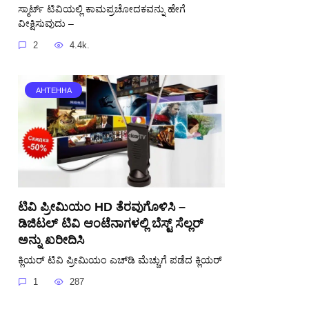
ಸ್ಮಾರ್ಟ್ ಟಿವಿಯಲ್ಲಿ ಕಾಮಪ್ರಚೋದಕವನ್ನು ಹೇಗೆ
ವೀಕ್ಷಿಸುವುದು –
2
4.4k.
АНТЕННА
ಟಿವಿ ಪ್ರೀಮಿಯಂ HD ತೆರವುಗೊಳಿಸಿ –
ಡಿಜಿಟಲ್ ಟಿವಿ ಆಂಟೆನಾಗಳಲ್ಲಿ ಬೆಸ್ಟ್ ಸೆಲ್ಲರ್
ಅನ್ನು ಖರೀದಿಸಿ
ಕ್ಲಿಯರ್ ಟಿವಿ ಪ್ರೀಮಿಯಂ ಎಚ್‌ಡಿ ಮೆಚ್ಚುಗೆ ಪಡೆದ ಕ್ಲಿಯರ್
1
287