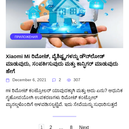
ПРИЛОЖЕНИЯ
Xiaomi Mi ರಿಮೋಟ್, ವೈಶಿಷ್ಟ್ಯಗಳನ್ನು ಡೌನ್‌ಲೋಡ್
ಮಾಡುವುದು, ಸಂಪರ್ಕಿಸುವುದು ಮತ್ತು ಕಾನ್ಫಿಗರ್ ಮಾಡುವುದು
ಹೇಗೆ
December 6, 2021
2
307
mi ರಿಮೋಟ್ ಕಂಟ್ರೋಲರ್ ಯಾವುದಕ್ಕಾಗಿ ಮತ್ತು ಅದು ಏನು? ಆಧುನಿಕ
ಗೃಹೋಪಯೋಗಿ ಉಪಕರಣಗಳು ರಿಮೋಟ್ ಕಂಟ್ರೋಲ್
ಪ್ಯಾನಲ್ಗಳೊಂದಿಗೆ ಅಳವಡಿಸಲ್ಪಟ್ಟಿವೆ. ಇದು ಸೇವೆಯನ್ನು ಸುಧಾರಿಸುತ್ತದೆ
Posts
1
2
…
8
Next