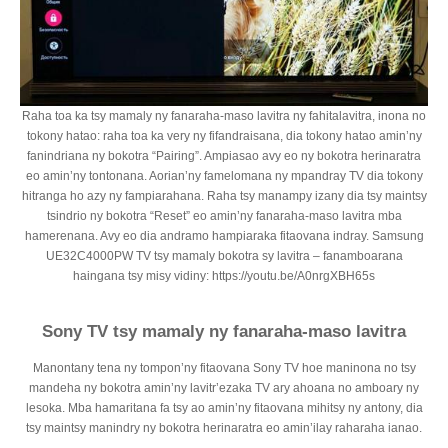
Raha toa ka tsy mamaly ny fanaraha-maso lavitra ny fahitalavitra, inona no
tokony hatao: raha toa ka very ny fifandraisana, dia tokony hatao amin’ny
fanindriana ny bokotra “Pairing”. Ampiasao avy eo ny bokotra herinaratra
eo amin’ny tontonana. Aorian’ny famelomana ny mpandray TV dia tokony
hitranga ho azy ny fampiarahana. Raha tsy manampy izany dia tsy maintsy
tsindrio ny bokotra “Reset” eo amin’ny fanaraha-maso lavitra mba
hamerenana. Avy eo dia andramo hampiaraka fitaovana indray. Samsung
UE32C4000PW TV tsy mamaly bokotra sy lavitra – fanamboarana
haingana tsy misy vidiny: https://youtu.be/A0nrgXBH65s
Sony TV tsy mamaly ny fanaraha-maso lavitra
Manontany tena ny tompon’ny fitaovana Sony TV hoe maninona no tsy
mandeha ny bokotra amin’ny lavitr’ezaka TV ary ahoana no amboary ny
lesoka. Mba hamaritana fa tsy ao amin’ny fitaovana mihitsy ny antony, dia
tsy maintsy manindry ny bokotra herinaratra eo amin’ilay raharaha ianao.