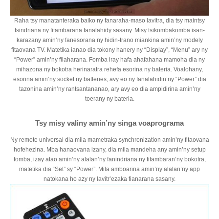
Raha tsy manatanteraka baiko ny fanaraha-maso lavitra, dia tsy maintsy
tsindriana ny fitambarana fanalahidy sasany. Misy tsikombakomba isan-
karazany amin’ny fanesorana ny hidin-trano miankina amin’ny modely
fitaovana TV. Matetika ianao dia tokony hanery ny “Display”, “Menu” ary ny
“Power” amin’ny filaharana. Fomba iray hafa ahafahana mamoha dia ny
mihazona ny bokotra herinaratra rehefa esorina ny bateria. Voalohany,
esorina amin’ny socket ny batteries, avy eo ny fanalahidin’ny “Power” dia
tazonina amin’ny rantsantananao, ary avy eo dia ampidirina amin’ny
toerany ny bateria.
Tsy misy valiny amin’ny singa voaprograma
Ny remote universal dia mila mametraka synchronization amin’ny fitaovana
hofehezina. Mba hanaovana izany, dia mila mandeha any amin’ny setup
fomba, izay atao amin’ny alalan’ny fanindriana ny fitambaran’ny bokotra,
matetika dia “Set” sy “Power”. Mila amboarina amin’ny alalan’ny app
natokana ho azy ny lavitr’ezaka fianarana sasany.