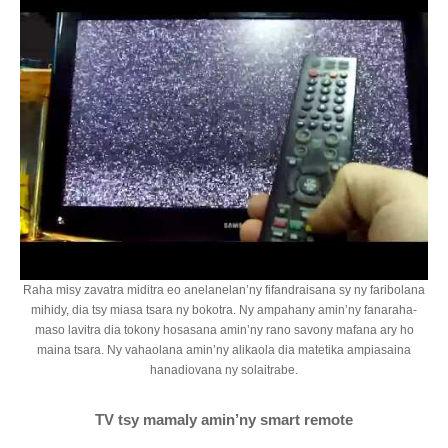
Raha misy zavatra miditra eo anelanelan’ny fifandraisana sy ny faribolana
mihidy, dia tsy miasa tsara ny bokotra. Ny ampahany amin’ny fanaraha-
maso lavitra dia tokony hosasana amin’ny rano savony mafana ary ho
maina tsara. Ny vahaolana amin’ny alikaola dia matetika ampiasaina
hanadiovana ny solaitrabe.
TV tsy mamaly amin’ny smart remote