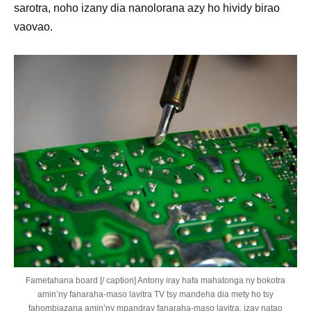
sarotra, noho izany dia nanolorana azy ho hividy birao
vaovao.
Fametahana board [/ caption] Antony iray hafa mahatonga ny bokotra
amin’ny fanaraha-maso lavitra TV tsy mandeha dia mety ho tsy
fahombiazana amin’ny mpandray fanaraha-maso lavitra, izay natao