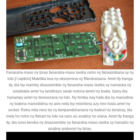
Fanaraha-maso ny birao fanaraha-maso lavitra noho ny fahasimbana sy ny
loto [/ caption] Matetika koa ny oksizenina ny fifandraisana. Amin’ity tranga
ity, dia tsy maintsy disassemble ny fanaraha-maso lavitra sy namaoka ny
solaitrabe amin’ny landihazo swab nolona tamin’ny toaka. Izany dia
hanampy amin’ny fanesorana ny loto. Ny fomba iray hafa dia ny manodina
ny bateria manodidina ny axis nefa tsy misintona azy ireo hiala amin’ny
socket. Raha mila hery be ny fampandehanana ny baikon’ny tsirairay, dia
mety ho noho ny fidiran’ny loto na rano ao anatiny no olana. Amin’ity tranga
ity, dia soso-kevitra ny disassemble ny fanaraha-maso lavitra sy hanadio ny
anatiny ambonin’ny birao.