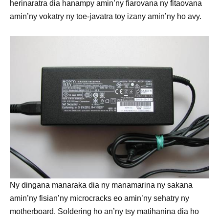
herinaratra dia hanampy amin’ny fiarovana ny fitaovana
amin’ny vokatry ny toe-javatra toy izany amin’ny ho avy.
Ny dingana manaraka dia ny manamarina ny sakana
amin’ny fisian’ny microcracks eo amin’ny sehatry ny
motherboard. Soldering ho an’ny tsy matihanina dia ho