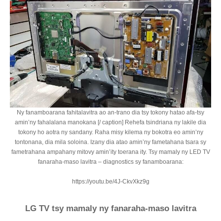
Ny fanamboarana fahitalavitra ao an-trano dia tsy tokony hatao afa-tsy
amin’ny fahalalana manokana [/ caption] Rehefa tsindriana ny lakile dia
tokony ho aotra ny sandany. Raha misy kilema ny bokotra eo amin’ny
tontonana, dia mila soloina. Izany dia atao amin’ny fametahana tsara sy
fametrahana ampahany mitovy amin’ity toerana ity. Tsy mamaly ny LED TV
fanaraha-maso lavitra – diagnostics sy fanamboarana:
https://youtu.be/4J-CkvXkz9g
LG TV tsy mamaly ny fanaraha-maso lavitra