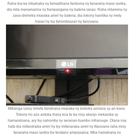
Raha toa ka nitsahatra ny famadihana fantsona ny fanaraha-maso lavitra,
dia mila manamarina ny fiampangana ny bateria ianao. Raha milamina ny
zava-drehetra miaraka amin’ny bateria, dia tokony hanilika ny mety
hisian’ny tsy fahombiazan’ny fanovana.
Mitranga izany rehefa tsindriana miaraka ny bokotra aoriana sy an-trano.
Tokony ho azo antoka ihany koa fa tsy nisy akanjo mekanika sy
hamandoana, ary tsy nahomby ny seranan-tsambo infrarouge. Olana iray
hafa dia mifandraika amin’ny tsy mifanaraka amin’ny fitaovana raha misy
fanaraha-maso lavitra tsy teratany ampiasaina. Mba hamahana ny