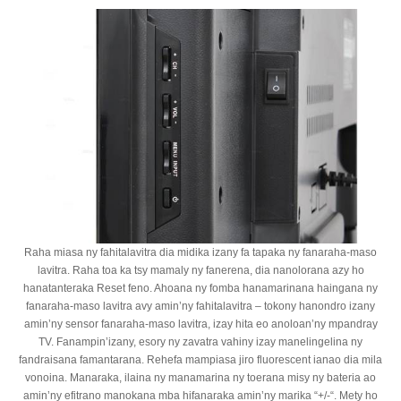
Raha miasa ny fahitalavitra dia midika izany fa tapaka ny fanaraha-maso
lavitra. Raha toa ka tsy mamaly ny fanerena, dia nanolorana azy ho
hanatanteraka Reset feno. Ahoana ny fomba hanamarinana haingana ny
fanaraha-maso lavitra avy amin’ny fahitalavitra – tokony hanondro izany
amin’ny sensor fanaraha-maso lavitra, izay hita eo anoloan’ny mpandray
TV. Fanampin’izany, esory ny zavatra vahiny izay manelingelina ny
fandraisana famantarana. Rehefa mampiasa jiro fluorescent ianao dia mila
vonoina. Manaraka, ilaina ny manamarina ny toerana misy ny bateria ao
amin’ny efitrano manokana mba hifanaraka amin’ny marika “+/-“. Mety ho