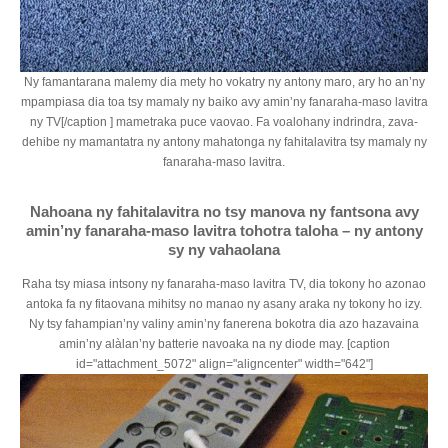
Ny famantarana malemy dia mety ho vokatry ny antony maro, ary ho an’ny
mpampiasa dia toa tsy mamaly ny baiko avy amin’ny fanaraha-maso lavitra
ny TV[/caption ] mametraka puce vaovao. Fa voalohany indrindra, zava-
dehibe ny mamantatra ny antony mahatonga ny fahitalavitra tsy mamaly ny
fanaraha-maso lavitra.
Nahoana ny fahitalavitra no tsy manova ny fantsona avy
amin’ny fanaraha-maso lavitra tohotra taloha – ny antony
sy ny vahaolana
Raha tsy miasa intsony ny fanaraha-maso lavitra TV, dia tokony ho azonao
antoka fa ny fitaovana mihitsy no manao ny asany araka ny tokony ho izy.
Ny tsy fahampian’ny valiny amin’ny fanerena bokotra dia azo hazavaina
amin’ny alàlan’ny batterie navoaka na ny diode may. [caption
id="attachment_5072" align="aligncenter" width="642"]