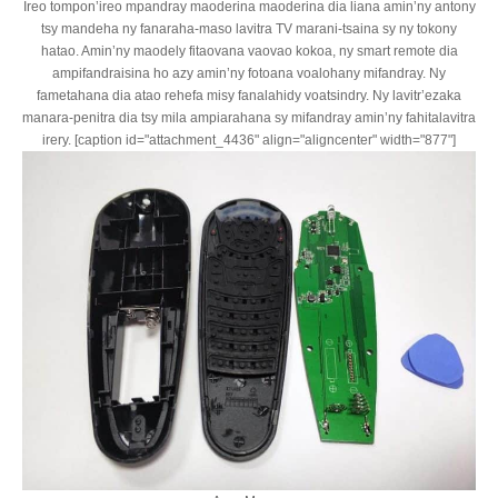
Ireo tompon’ireo mpandray maoderina maoderina dia liana amin’ny antony
tsy mandeha ny fanaraha-maso lavitra TV marani-tsaina sy ny tokony
hatao. Amin’ny maodely fitaovana vaovao kokoa, ny smart remote dia
ampifandraisina ho azy amin’ny fotoana voalohany mifandray. Ny
fametahana dia atao rehefa misy fanalahidy voatsindry. Ny lavitr’ezaka
manara-penitra dia tsy mila ampiarahana sy mifandray amin’ny fahitalavitra
irery. [caption id="attachment_4436" align="aligncenter" width="877"]