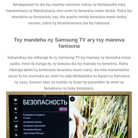
fahatapahan’ny dia tsy maintsy averinao indray ny fahitalavitra mba
hamerenana ny fifandraisana very amin’ny fanaraha-maso lavitra. Raha tsy
mandeha ny fanalahidy iray, dia asaina mividy fanaraha-maso lavitra
vaovao, satria ny fanamboarana dia tsy hahasoa.
Tsy mandeha ny Samsung TV ary tsy manova
fantsona
Indraindray dia mitranga fa ny Samsung TV tsy mamaly ny fanaraha-maso
lavitra. Amin’ity tranga ity, ny bokotra dia tsy mamaly ny fanerena. Raha
nitranga tamin’ny tontonana fanaraha-maso izany, dia mila manamarina
ianao fa tsy voarindra ao amin’ny vata fahitalavitra ny fiasan’ny fiarovana
ny zaza. Azonao atao ny mahita ny fisian’ity paramèter ity amin’ny
famakiana ny boky torolalana.