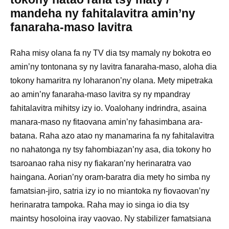
mandeha ny fahitalavitra amin’ny
fanaraha-maso lavitra
Raha misy olana fa ny TV dia tsy mamaly ny bokotra eo
amin’ny tontonana sy ny lavitra fanaraha-maso, aloha dia
tokony hamaritra ny loharanon’ny olana. Mety mipetraka
ao amin’ny fanaraha-maso lavitra sy ny mpandray
fahitalavitra mihitsy izy io. Voalohany indrindra, asaina
manara-maso ny fitaovana amin’ny fahasimbana ara-
batana. Raha azo atao ny manamarina fa ny fahitalavitra
no nahatonga ny tsy fahombiazan’ny asa, dia tokony ho
tsaroanao raha nisy ny fiakaran’ny herinaratra vao
haingana. Aorian’ny oram-baratra dia mety ho simba ny
famatsian-jiro, satria izy io no miantoka ny fiovaovan’ny
herinaratra tampoka. Raha may io singa io dia tsy
maintsy hosoloina iray vaovao. Ny stabilizer famatsiana