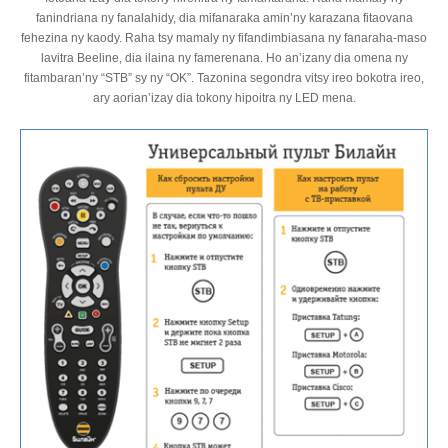
fanindriana ny fanalahidy, dia mifanaraka amin’ny karazana fitaovana
fehezina ny kaody. Raha tsy mamaly ny fifandimbiasana ny fanaraha-maso
lavitra Beeline, dia ilaina ny famerenana. Ho an’izany dia omena ny
fitambaran’ny “STB” sy ny “OK”. Tazonina segondra vitsy ireo bokotra ireo,
ary aorian’izay dia tokony hipoitra ny LED mena.