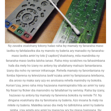
Ny zavatra voalohany tokony hatao raha tsy mamaly ny fanaraha-maso
lavitra ny fahitalavitra dia ny manolo ny bateria ary manadio ny fanaraha-
maso lavitra amin’ny loto [/ caption] Voalohany, mila mandinika ny
fanaraha-maso lavitra taloha ianao. Raha misy scratches na fahasimbana
hafa dia mety ho izany no antony tsy ahafahany mahazo famantarana.
Izany dia noho ny sensor infrarouge. Rehefa mamaly ny fanontaniana ny
fomba hijerena ny televiziona lavitr’ezaka amin’ny fampiasana telefaona,
dia aroso ny maka sary azy eo anoloana rehefa manindry ny bokotra.
Aorian’izay, jereo raha misy hazavana mamirapiratra hita ao amin’ny sary.
Ny fisian’ny flicker dia manondro ny fahafahan’ny serivisy. Raha tsy izany,
hazavao ny antony tsy mamaly ny fanerena bokotra ny remote TV. Ny
dingana voalohany dia ny fanoloana ny bateria. Azo inoana fa maty na
mitete ny bateria. Matetika ianao dia mety ho tafintohina amin’ny bateria
simba, izay amidy eny amin’ny magazay ary tsy miasa haingana. Ny