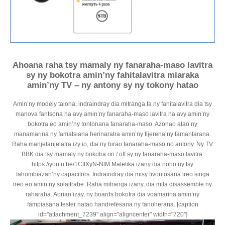
Ahoana raha tsy mamaly ny fanaraha-maso lavitra
sy ny bokotra amin’ny fahitalavitra miaraka
amin’ny TV – ny antony sy ny tokony hatao
Amin’ny modely taloha, indraindray dia mitranga fa ny fahitalavitra dia tsy
manova fantsona na avy amin’ny fanaraha-maso lavitra na avy amin’ny
bokotra eo amin’ny tontonana fanaraha-maso. Azonao atao ny
manamarina ny famatsiana herinaratra amin’ny fijerena ny famantarana.
Raha manjelanjelatra izy io, dia ny birao fanaraha-maso no antony. Ny TV
BBK dia tsy mamaly ny bokotra on / off sy ny fanaraha-maso lavitra:
https://youtu.be/1CttXyN-NlM Matetika izany dia noho ny tsy
fahombiazan’ny capacitors. Indraindray dia misy fivontosana ireo singa
ireo eo amin’ny solaitrabe. Raha mitranga izany, dia mila disassemble ny
raharaha. Aorian’izay, ny boards bokotra dia voamarina amin’ny
fampiasana tester natao handrefesana ny fanoherana. [caption
id="attachment_7239" align="aligncenter" width="720"]