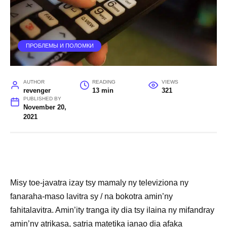
ПРОБЛЕМЫ И ПОЛОМКИ
AUTHOR
READING
VIEWS
revenger
13 min
321
PUBLISHED BY
November 20,
2021
Misy toe-javatra izay tsy mamaly ny televiziona ny
fanaraha-maso lavitra sy / na bokotra amin’ny
fahitalavitra. Amin’ity tranga ity dia tsy ilaina ny mifandray
amin’ny atrikasa, satria matetika ianao dia afaka