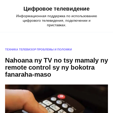
Skip
Цифровое телевидение
to
content
Информационная поддержка по использованию
цифрового телевидения, подключении и
приставках.
ТЕХНИКА
ТЕЛЕВИЗОР
ПРОБЛЕМЫ И ПОЛОМКИ
Nahoana ny TV no tsy mamaly ny
remote control sy ny bokotra
fanaraha-maso