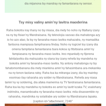
dia mijanona tsy mandray ny famantarana ny sensor.
Tsy misy valiny amin’ny lavitra maoderina
Raha bokotra iray ihany no tsy miasa, dia mety ho noho ny fitafiany izany
na ny tsy fisian’ny fifandraisana. Ny teknolojia vaovao dia mahatonga azy
io ho azo atao, fa tsy ny fanaraha-maso lavitra mahazatra, ny mamadika
fantsona mampiasa fampiharana finday. Noho ny logiciel toy izany dia
omena fampitana famantarana tsara kokoa sy fitsitsiana amin’ny
fampiasana ny fanaraha-maso lavitra. Ireo mpankafy ny fijerena
fahitalavitra dia mahazatra ny olana toy izany rehefa tsy mandeha ny
bokotra amin’ny fanaraha-maso lavitra. Ny antony mahatonga ny tsy
fahatomombanana dia mety miankina amin’ny fahasimbana ara-mekanika
na ny tonon-taolana ratsy. Raha toa ka mitranga izany, dia tsy maintsy
esorinao ilay raharaha ary solder ny fifandraisana. Rehefa avy niasa
tamin’ny vy soldering, dia afaka mamerina ny TV fandraisana famantarana.
Raha toa ka tsy mandeha ny bokotra eo amin’ny lavitr’ezaka TV, voalohany
indrindra, manamboatra ny fanaraha-maso lavitra: mila disassemble ny
raharaha, mandinika ny solaitrabe ary solder ny fifandraisana tapaka.
[caption id=”attachment_7246″