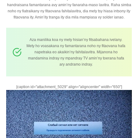
handraisana famantarana avy amin’ny fanaraha-maso lavitra. Raha simba
noho ny fiatraikany ny fitaovana fahitalavitra, dia mety tsy hiasa intsony ity
fitaovana ity. Amin’ity tranga ity dia mila mampiasa vy solder ianao.
Aza manilika koa ny mety hisian’ny fitsabahana ivelany.
Mety ho voasakana ny famantarana noho ny fitaovana hafa
napetraka eo akaikin’ny fahitalavitra. Mijanona ho
mandamina indray ny mpandray TV amin’ny toerana hafa
ary andramo indray.
[caption id="attachment_5029" align="aligncenter" width="650"]