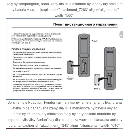
kely ny fiampangana, noho izany dia mila esorinao ny fonony ary ampidiro
ny bateria vaovao. [caption id="attachment_7263" align="aligncenter"
width="560"]
Sony remote [/ caption] Fomba iray hafa dia ny famerenana ny fikandrana
lavitra. Mba hanaovana izany, dia mila manaisotra ny bateria avy ao
amin’ny efi-trano, ary mihazona mafy ny hery bokotra nandritra ny
segondra vitsivitsy. Aorian’izay dia mametraka vaovao mifanaraka amin’ny
polarity. [caption id="attachment_7245" align="aligncenter" width="640"]