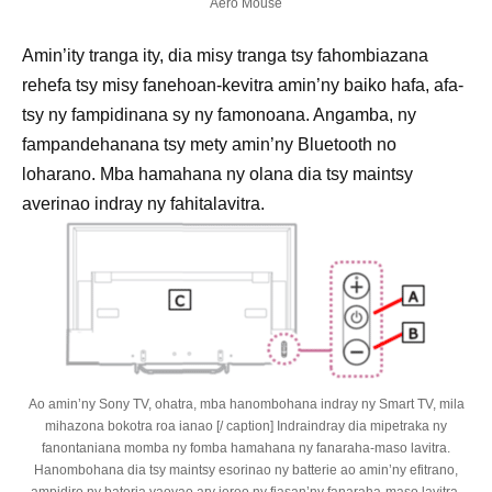
Aero Mouse
Amin’ity tranga ity, dia misy tranga tsy fahombiazana
rehefa tsy misy fanehoan-kevitra amin’ny baiko hafa, afa-
tsy ny fampidinana sy ny famonoana. Angamba, ny
fampandehanana tsy mety amin’ny Bluetooth no
loharano. Mba hamahana ny olana dia tsy maintsy
averinao indray ny fahitalavitra.
Ao amin’ny Sony TV, ohatra, mba hanombohana indray ny Smart TV, mila
mihazona bokotra roa ianao [/ caption] Indraindray dia mipetraka ny
fanontaniana momba ny fomba hamahana ny fanaraha-maso lavitra.
Hanombohana dia tsy maintsy esorinao ny batterie ao amin’ny efitrano,