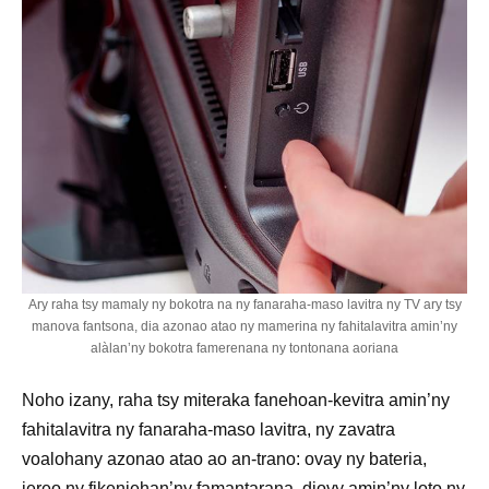
Ary raha tsy mamaly ny bokotra na ny fanaraha-maso lavitra ny TV ary tsy
manova fantsona, dia azonao atao ny mamerina ny fahitalavitra amin’ny
alàlan’ny bokotra famerenana ny tontonana aoriana
Noho izany, raha tsy miteraka fanehoan-kevitra amin’ny
fahitalavitra ny fanaraha-maso lavitra, ny zavatra
voalohany azonao atao ao an-trano: ovay ny bateria,
jereo ny fikenjehan’ny famantarana, diovy amin’ny loto ny