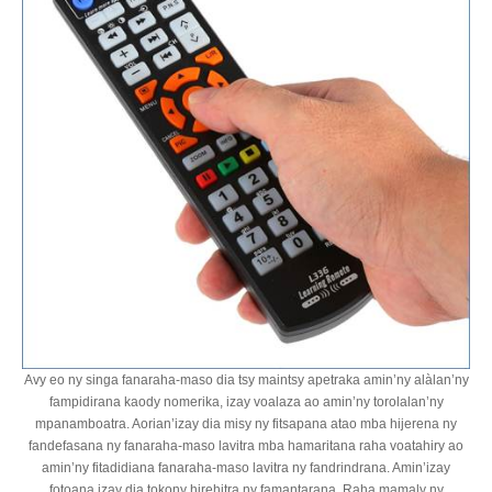
Avy eo ny singa fanaraha-maso dia tsy maintsy apetraka amin’ny alàlan’ny
fampidirana kaody nomerika, izay voalaza ao amin’ny torolalan’ny
mpanamboatra. Aorian’izay dia misy ny fitsapana atao mba hijerena ny
fandefasana ny fanaraha-maso lavitra mba hamaritana raha voatahiry ao
amin’ny fitadidiana fanaraha-maso lavitra ny fandrindrana. Amin’izay
fotoana izay dia tokony hirehitra ny famantarana. Raha mamaly ny