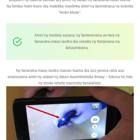
ampidiro ny bateria vaovao ary jereo ny fiasan’ny fanaraha-maso lavitra.
Ny fomba hidin-trano dia matetika mavitrika amin’ny fanindriana ny bokotra
“Hotel Mode”.
Amin’ny modely sasany, ny famerenana an-tery ny
fanaraha-maso lavitra dia vokatry ny fianjerana na
fahasimbana.
Ny fanaraha-maso lavitra manan-tsaina dia azo jerena raha azo
ampiasaina amin’ny alàlan’ny fakan-tsarimihetsika finday – tokony ho hita
ny diode rehefa manindry fanalahidy: