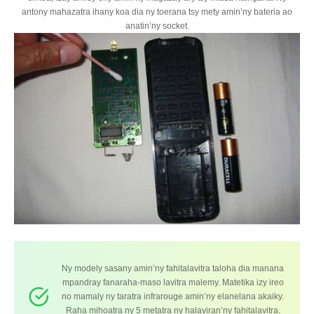
antony mahazatra ihany koa dia ny toerana tsy mety amin’ny bateria ao
anatin’ny socket.
Ny modely sasany amin’ny fahitalavitra taloha dia manana
mpandray fanaraha-maso lavitra malemy. Matetika izy ireo
no mamaly ny taratra infrarouge amin’ny elanelana akaiky.
Raha mihoatra ny 5 metatra ny halaviran’ny fahitalavitra,