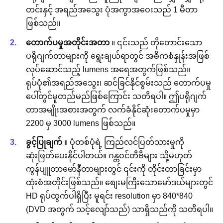
တင်းနှင့် အရည်အသွေး ပုံအကွာအဝေးသည် 1 မီတာ
ဖြစ်သည်။
တောက်ပမှုအတိုင်းအတာ
။ ၎င်းသည် တိုတောင်းသော
ပရိုဂျက်တာများကို ရွေးချယ်ရာတွင် အဓိကစံနှုန်းအဖြစ်
လုပ်ဆောင်သည့် lumens အရေအတွက်ဖြစ်သည်။
ရုပ်ပုံ၏အရည်အသွေး၊ ဆင်ခြင်နိုင်စွမ်းသည် တောက်ပမှု
ပေါ်တွင်မူတည်မည်ဖြစ်ကြောင်း သတိရပါ။ ဤပရိုဂျက်
တာအမျိုးအစားအတွက် လက်ခံနိုင်ဆုံးတောက်ပမှုမှာ
2200 မှ 3000 lumens ဖြစ်သည်။
ခွင့်ပြုချက်
။ ပုံတစ်ပုံရဲ့ ကြည်လင်ပြတ်သားမှုကို
ဆုံးဖြတ်ပေးနိုင်ပါတယ်။ ဂန္တဝင်တီဗီများ သို့မဟုတ်
ကွန်ပျူတာမော်နီတာများတွင် ၎င်းကို တိုင်းတာခြင်းမှာ
ထုံးစံအတိုင်းဖြစ်သည်။ စျေးမကြီးသောမော်ဒယ်များတွင်
HD ရုပ်ထွက်ပါရှိပြီး မူရင်း resolution မှာ 840*840
(DVD အတွက် သင့်လျော်သည်) သာရှိသည်ကို သတိရပါ။