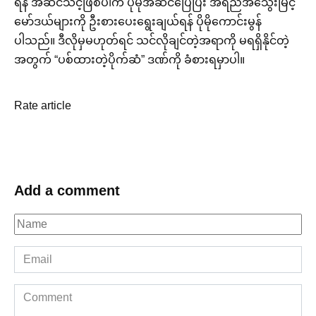
ရန် အဆင်သင့်ဖြစ်ပါက ပိုမိုအဆင်ပြေပြီး အရည်အသွေးမြင့်
မော်ဒယ်များကို ဦးစားပေးရွေးချယ်ရန် ပိုမိုကောင်းမွန်
ပါသည်။ ဒီလိုမှမဟုတ်ရင် သင်လိုချင်တဲ့အရာကို မရရှိနိုင်တဲ့
အတွက် “ပစ်ထားတဲ့ပိုက်ဆံ” ဒဏ်ကို ခံစားရမှာပါ။
Rate article
Add a comment
Name
*
Email
*
Comment