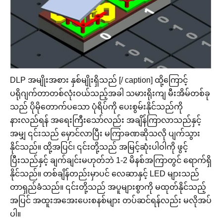
DLP အမျိုးအစား နှစ်မျိုးရှိသည် [/ caption] ထို့ကြောင့်
ပရိုဂျက်တာတစ်လုံးဝယ်သည့်အခါ သမားရိုးကျ မီးအိမ်တစ်ခု
သည် ပိုမိုတောက်ပသော ပုံရိပ်ကို ပေးစွမ်းနိုင်သည်ကို
နားလည်ရန် အရေးကြီးသော်လည်း အချိန်ကြာလာသည်နှင့်
အမျှ ၎င်းသည် မှောင်လာပြီး မကြာခဏဆိုသလို ပျက်သွား
နိုင်သည်။ ထို့အပြင်၊ ၎င်းတို့သည် အမြင့်ဆုံးပါဝါကို ဖွင့်
ပြီးသည်နှင့် ချက်ချင်းမဟုတ်ဘဲ 1-2 မိနစ်အကြာတွင် ရောက်ရှိ
နိုင်သည်။ တစ်ချိန်တည်းမှာပင် လေဆာနှင့် LED များသည်
တာရှည်ခံသည်။ ၎င်းတို့သည် အပူများစွာကို မထုတ်နိုင်သည့်
အပြင် အထူးအအေးပေးစနစ်များ တပ်ဆင်ရန်လည်း မလိုအပ်
ပါ။