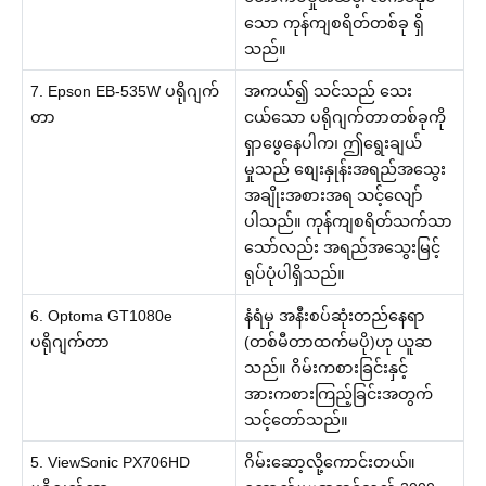
သော ကုန်ကျစရိတ်တစ်ခု ရှိ
သည်။
7. Epson EB-535W ပရိုဂျက်
အကယ်၍ သင်သည် သေး
တာ
ငယ်သော ပရိုဂျက်တာတစ်ခုကို
ရှာဖွေနေပါက၊ ဤရွေးချယ်
မှုသည် စျေးနှုန်းအရည်အသွေး
အချိုးအစားအရ သင့်လျော်
ပါသည်။ ကုန်ကျစရိတ်သက်သာ
သော်လည်း အရည်အသွေးမြင့်
ရုပ်ပုံပါရှိသည်။
6. Optoma GT1080e
နံရံမှ အနီးစပ်ဆုံးတည်နေရာ
ပရိုဂျက်တာ
(တစ်မီတာထက်မပို)ဟု ယူဆ
သည်။ ဂိမ်းကစားခြင်းနှင့်
အားကစားကြည့်ခြင်းအတွက်
သင့်တော်သည်။
5. ViewSonic PX706HD
ဂိမ်းဆော့လို့ကောင်းတယ်။