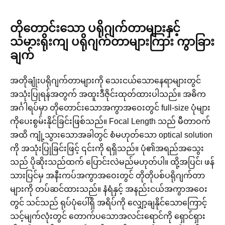
တိုတောင်းသော ပရိုဂျက်တာများနှင့်
သမားရိုးကျ ပရိုဂျက်တာများကြား ကွာခြား
ချက်
အတိုချုံးပရိုဂျက်တာများကို သေးငယ်သောနေရာများတွင်
အသုံးပြုရန်အတွက် အထူးဒီဇိုင်းထုတ်ထားပါသည်။ အဓိက
အင်္ဂါရပ်မှာ တိုတောင်းသောအကွာအဝေးတွင် full-size ပုံများ
ကိုပေးစွမ်းနိုင်ခြင်းဖြစ်သည်။ Focal Length သည် မီတာဝက်
အထိ ကျုံ့သွားသောအခါတွင် စံမဟုတ်သော optical solution
ကို အသုံးပြုခြင်းဖြင့် ၎င်းကို ရရှိသည်။ ပုံ၏အရည်အသွေး
သည် ပိုဆိုးသည်ထက် ပြောင်းလဲမည်မဟုတ်ပါ။ ထို့အပြင်၊ ဖန်
သားပြင်မှ အနီးကပ်အကွာအဝေးတွင် တိုတိုပစ်ပရိုဂျက်တာ
များကို တပ်ဆင်ထားသည်။ နံရံနှင့် အနည်းငယ်အကွာအဝေး
တွင် သင်သည် ရုပ်ပုံပေါ်ရှိ အရိပ်ကို လျှော့ချနိုင်သောကြောင့်
သင့်မျက်လုံးတွင် တောက်ပသောအလင်းရောင်ကို ရှောင်ရှား