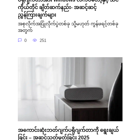
ကိုယ်တိုင် ချိတ်ဆက်နည်း- အဆင့်ဆင့်
ညွှန်ကြားချက်များ
အစုလိုက်အပြုံလိုက်ပွဲတစ်ခု သို့မဟုတ် ကွန်ဖရင့်တစ်ခု
အတွက်
0
251
အကောင်းဆုံးဘတ်ဂျက်ပရိုဂျက်တာကို ရွေးချယ်
ခြင်း – အဆင့်သတ်မှတ်ခြင်း 2025