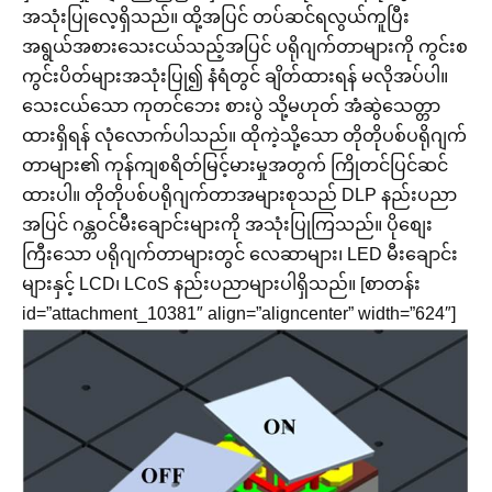
အသုံးပြုလေ့ရှိသည်။ ထို့အပြင် တပ်ဆင်ရလွယ်ကူပြီး
အရွယ်အစားသေးငယ်သည့်အပြင် ပရိုဂျက်တာများကို ကွင်းစ
ကွင်းပိတ်များအသုံးပြု၍ နံရံတွင် ချိတ်ထားရန် မလိုအပ်ပါ။
သေးငယ်သော ကုတင်ဘေး စားပွဲ သို့မဟုတ် အံဆွဲသေတ္တာ
ထားရှိရန် လုံလောက်ပါသည်။ ထိုကဲ့သို့သော တိုတိုပစ်ပရိုဂျက်
တာများ၏ ကုန်ကျစရိတ်မြင့်မားမှုအတွက် ကြိုတင်ပြင်ဆင်
ထားပါ။ တိုတိုပစ်ပရိုဂျက်တာအများစုသည် DLP နည်းပညာ
အပြင် ဂန္တဝင်မီးချောင်းများကို အသုံးပြုကြသည်။ ပိုစျေး
ကြီးသော ပရိုဂျက်တာများတွင် လေဆာများ၊ LED မီးချောင်း
များနှင့် LCD၊ LCoS နည်းပညာများပါရှိသည်။ [စာတန်း
id=”attachment_10381″ align=”aligncenter” width=”624″]