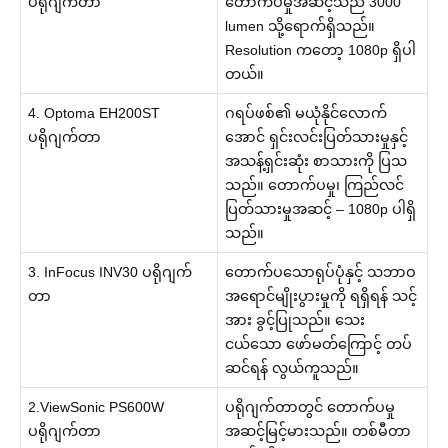
ပရိုဂျက်တာ
တောက်ပမှုအဆင့်သည် 3000
lumen သို့ရောက်ရှိသည်။
Resolution ကတော့ 1080p ရှိပါ
တယ်။
4. Optoma EH200ST
ဂရပ်ဖစ်၏ မယုံနိုင်လောက်
ပရိုဂျက်တာ
အောင် ရှင်းလင်းပြတ်သားမှုနှင့်
အသန့်ရှင်းဆုံး စာသားကို ပြသ
သည်။ တောက်ပမှု၊ ကြည်လင်
ပြတ်သားမှုအဆင့် – 1080p ပါရှိ
သည်။
3. InFocus INV30 ပရိုဂျက်
တောက်ပသောရုပ်ပုံနှင့် သဘာဝ
တာ
အရောင်မျိုးပွားမှုကို ရရှိရန် သင့်
အား ခွင့်ပြုသည်။ သေး
ငယ်သော ဖော်မတ်ကြောင့် တပ်
ဆင်ရန် လွယ်ကူသည်။
2.ViewSonic PS600W
ပရိုဂျက်တာတွင် တောက်ပမှု
ပရိုဂျက်တာ
အဆင့်မြင့်မားသည်။ တစ်မီတာ