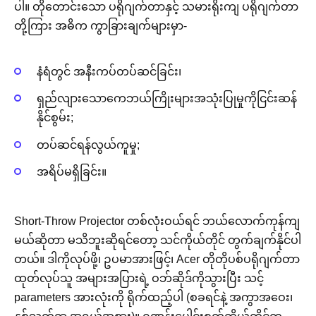
ပါ။ တိုတောင်းသော ပရိုဂျက်တာနှင့် သမားရိုးကျ ပရိုဂျက်တာ
တို့ကြား အဓိက ကွာခြားချက်များမှာ-
နံရံတွင် အနီးကပ်တပ်ဆင်ခြင်း၊
ရှည်လျားသောကေဘယ်ကြိုးများအသုံးပြုမှုကိုငြင်းဆန်
နိုင်စွမ်း;
တပ်ဆင်ရန်လွယ်ကူမှု;
အရိပ်မရှိခြင်း။
Short-Throw Projector တစ်လုံးဝယ်ရင် ဘယ်လောက်ကုန်ကျ
မယ်ဆိုတာ မသိဘူးဆိုရင်တော့ သင်ကိုယ်တိုင် တွက်ချက်နိုင်ပါ
တယ်။ ဒါကိုလုပ်ဖို့၊ ဥပမာအားဖြင့်၊ Acer တိုတိုပစ်ပရိုဂျက်တာ
ထုတ်လုပ်သူ အများအပြားရဲ့ ဝဘ်ဆိုဒ်ကိုသွားပြီး သင့်
parameters အားလုံးကို ရိုက်ထည့်ပါ (စခရင်နဲ့ အကွာအဝေး၊