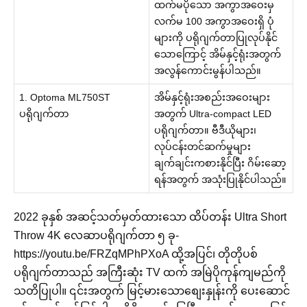
ထက်မပိုသော အကွာအဝေးမှ
လက်မ 100 အကွာအဝေးရှိ ပုံ
များကို ပရိုဂျက်တာပြုလုပ်နိုင်
သောကြောင့် အိမ်နှင့်ရုံးအတွက်
အလွန်ကောင်းမွန်ပါသည်။
1. Optoma ML750ST
အိမ်နှင့်ရုံးအစည်းအဝေးများ
ပရိုဂျက်တာ
အတွက် Ultra-compact LED
ပရိုဂျက်တာ။ ဗီဒီယိုများ၊
လုပ်ငန်းတင်ဆက်မှုများ
ချက်ချင်းကစားနိုင်ပြီး ဂိမ်းဆော့
ရန်အတွက် အသုံးပြုနိုင်ပါသည်။
2022 ခုနှစ် အဆင့်သတ်မှတ်ထားသော ထိပ်တန်း Ultra Short
Throw 4K လေဆာပရိုဂျက်တာ ၅ ခု-
https://youtu.be/FRZqMPhPXoA ထို့အပြင်၊ တိုတိုပစ်
ပရိုဂျက်တာသည် အကြီးဆုံး TV ထက် အမြဲပိုကုန်ကျမည်ကို
သတိပြုပါ။ ၎င်းအတွက် မြင့်မားသောစျေးနှုန်းကို ပေးဆောင်