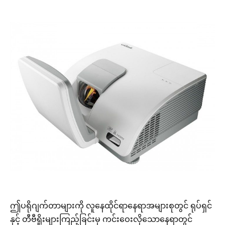
ဤပရိုဂျက်တာများကို လူနေထိုင်ရာနေရာအများစုတွင် ရုပ်ရှင်
နှင့် တီဗီရှိုးများကြည့်ခြင်းမှ ကင်းဝေးလိုသောနေရာတွင်