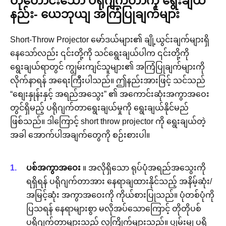
တိုတောင်းသော ပရိုဂျက်တာကို ရွေးချယ်
နည်း- ယေဘုယျ အကြံပြုချက်များ
Short-Throw Projector မော်ဒယ်များ၏ ချို့ယွင်းချက်များရှိ
နေသော်လည်း ၎င်းတို့ကို သင်ရွေးချယ်ပါက ၎င်းတို့ကို
ရွေးချယ်ရာတွင် ကျွမ်းကျင်သူများ၏ အကြံပြုချက်များကို
လိုက်နာရန် အရေးကြီးပါသည်။ ဤနည်းအားဖြင့် သင်သည်
“စျေးနှုန်းနှင့် အရည်အသွေး” ၏ အကောင်းဆုံးအကွာအဝေး
တွင်ရှိမည့် ပရိုဂျက်တာရွေးချယ်မှုကို ရွေးချယ်နိုင်မည်
ဖြစ်သည်။ ဒါကြောင့် short throw projector ကို ရွေးချယ်တဲ့
အခါ အောက်ပါအချက်တွေကို စဉ်းစားပါ။
ပစ်အကွာအဝေး
။ အလိုရှိသော ရုပ်ပုံအရည်အသွေးကို
ရရှိရန် ပရိုဂျက်တာအား နေရာချထားနိုင်သည့် အနိမ့်ဆုံး/
အမြင့်ဆုံး အကွာအဝေးကို ကိုယ်စားပြုသည်။ ပုံတစ်ပုံကို
ပြသရန် နေရာများစွာ မလိုအပ်သောကြောင့် တိုတိုပစ်
ပရိုဂျက်တာများသည် လူကြိုက်များသည်။ ပျှမ်းမျှ ပရို