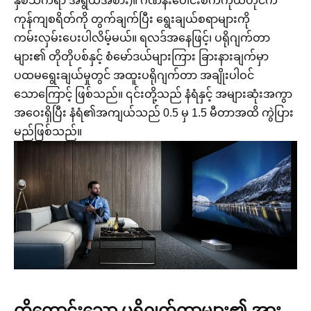
နှစ်သက်ရာ အရွယ်အစား)။ ဂဏန်းပေါင်းစက်ကိုယ်တိုင်က
ကုန်ကျစရိတ်ကို တွက်ချက်ပြီး ရွေးချယ်စရာများကို
ကမ်းလှမ်းပေးပါလိမ့်မယ်။ ရလဒ်အနေဖြင့်၊ ပရိုဂျက်တာ
များ၏ တိုတိုပစ်နှင့် စံမော်ဒယ်များကြား ခြားနားချက်မှာ
ပထမရွေးချယ်မှုတွင် အထူးပရိုဂျက်တာ အချိုးပါဝင်
သောကြောင့် ဖြစ်သည်။ ၎င်းတို့သည် နံရံနှင့် အများဆုံးအကွာ
အဝေးရှိပြီး နံရံ၏အကျယ်သည် 0.5 မှ 1.5 မီတာအထိ ကွဲပြား
မည်ဖြစ်သည်။
တိုတောင်းသော ပရိုဂျက်တာများ၏ အား