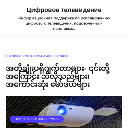
Skip
Цифровое телевидение
to
content
Информационная поддержка по использованию
цифрового телевидения, подключении и
приставках.
ТЕХНИКА
ПРОЕКТОРЫ И АКСЕССУАРЫ
အတိုချုံးပရိုဂျက်တာများ- ၎င်းတို့
အကြောင်း သိလိုသည်များ၊
အကောင်းဆုံး မော်ဒယ်များ
ПРОЕКТОРЫ И АКСЕССУАРЫ