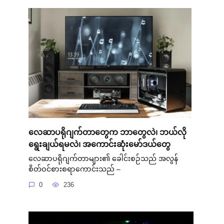
လေဆာပရိုဂျက်တာတွေက ဘာတွေလဲ၊ ဘယ်လို
ရွေးချယ်ရမလဲ၊ အကောင်းဆုံးမော်ဒယ်တွေ
လေဆာပရိုဂျက်တာများ၏ ခေါင်းစဉ်သည် အလွန်
စိတ်ဝင်စားစရာကောင်းသည် –
0
236