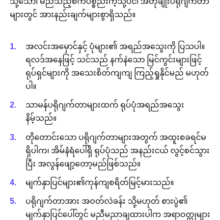
သို့သော်၊ မည်သည့်စက်ပစ္စည်းကဲ့သို့ပင်၊ အတိုချုံးပရိုဂျက်တာ
များတွင် အားနည်းချက်များစွာရှိသည်။
အလင်းအမှောင်နှင့် ပုံများ၏ အရည်အသွေးကို ပြသပါ။
ရလဒ်အနေဖြင့် သင်သည် နက်နဲသော မြင်ကွင်းများဖြင့်
ရုပ်ရှင်များကို အသေးစိတ်ကျကျ ကြည့်ရှုနိုင်မည် မဟုတ်
ပါ။
သာမန်ပရိုဂျက်တာများထက် ရုပ်ပုံအရည်အသွေး
နိမ့်သည်။
တိုတောင်းသော ပရိုဂျက်တာများအတွက် အထူးစခရင်မ
ရှိပါက၊ အိမ်နံရံပေါ်ရှိ ရုပ်ပုံသည် အနည်းငယ် လွင့်စင်သွား
ပြီး အလွန်ဖျော့တော့မည်ဖြစ်သည်။
မျက်နှာပြင်များ၏ကုန်ကျစရိတ်မြင့်မားသည်။
ပရိုဂျက်တာအား အဝတ်လဲခန်း သို့မဟုတ် စားပွဲ၏
မျက်နှာပြင်ပေါ်တွင် မညီမညာချထားပါက အရာဝတ္တုများ