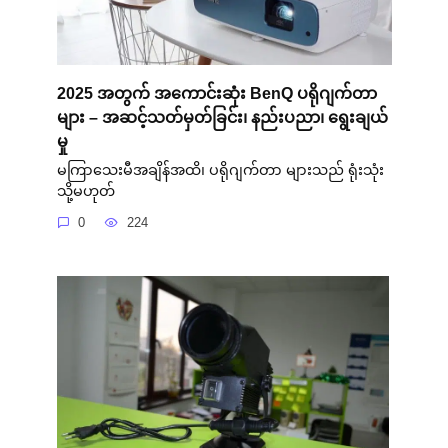
2025 အတွက် အကောင်းဆုံး BenQ ပရိုဂျက်တာ
များ – အဆင့်သတ်မှတ်ခြင်း၊ နည်းပညာ၊ ရွေးချယ်
မှု
မကြာသေးမီအချိန်အထိ၊ ပရိုဂျက်တာ များသည် ရုံးသုံး
သို့မဟုတ်
0
224