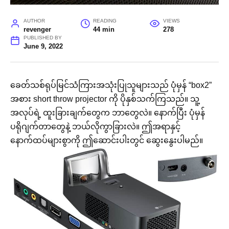
AUTHOR
READING
VIEWS
revenger
44 min
278
PUBLISHED BY
June 9, 2022
ခေတ်သစ်ရုပ်မြင်သံကြားအသုံးပြုသူများသည် ပုံမှန် “box2”
အစား short throw projector ကို ပိုနှစ်သက်ကြသည်။ သူ့
အလုပ်ရဲ့ ထူးခြားချက်တွေက ဘာတွေလဲ။ နောက်ပြီး ပုံမှန်
ပရိုဂျက်တာတွေနဲ့ ဘယ်လိုကွာခြားလဲ။ ဤအရာနှင့်
နောက်ထပ်များစွာကို ဤဆောင်းပါးတွင် ဆွေးနွေးပါမည်။