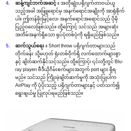
ဆန့်ကျင်ဘက်အဆင့်
။ အတိုချုံးပရိုဂျက်တာဝယ်ယူ
သည့်အခါ အဖြူရောင်မှ အနက်ရောင်အချိုးကို အာရုံစိုက်
ပါ။ ဤတန်ဖိုးမြင့်လေ၊ အနက်ရောင်အရောင်သည် ပိုမို
ပြည့်ဝလေဖြစ်သည်။ ထို့ကြောင့် သင်သည် အများဆုံး
အတိမ်အနက်ရှိသော ရုပ်ပုံတစ်ပုံကို ရရှိမည်ဖြစ်သည်။
ဆက်သွယ်ရေး
။ Short throw ပရိုဂျက်တာများသည်
တိုက်ခန်း သို့မဟုတ် ရုံးတစ်ဝိုက်ရှိ လက်ထောက်များစွာ
နှင့် ချိတ်ဆက်နိုင်သင့်သည်။ ထို့ကြောင့်၊ ၎င်းတို့တွင် Blu-
ray player၊ ဗီဒီယိုဂိမ်းစက်များအတွက် port များ ရှိရ
မည်။ သင်သည် ကြိုးမဲ့ချိတ်ဆက်မှုကို အသုံးပြုပါက
AirPlay ကို ပံ့ပိုးသည့် ပရိုဂျက်တာများနှင့် ပတ်သက်၍
ရွေးချယ်မှု ပြုလုပ်ရမည်ဖြစ်သည်။