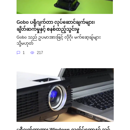
Gobo ပရိုဂျက်တာ လုပ်ဆောင်ချက်များ၊
ချိတ်ဆက်မှုနှင့် စနစ်ထည့်သွင်းမှု
Gobo သည် ဥပမာအားဖြင့် လိုဂို၊ မက်ဆေ့ချ်များ
သို့မဟုတ်
1
217
ပရိုဂျက်တာအား Windows လက်ပ်တော့နှင့် သင်