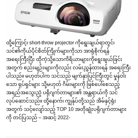
ထို့ကြောင့်၊ short-throw projector ကိုရွေးချယ်ရာတွင်၊
သင်၏ကိုယ်ပိုင်စိတ်ကြိုက်များကိုသာ အာရုံစိုက်ရန်
အရေးကြီးပြီး ထိုကဲ့သို့သောကိရိယာများကိုရွေးချယ်ခြင်း
အတွက် စည်းမျဉ်းများကိုလည်း လမ်းညွှန်ထားရန် အရေးကြီး
ပါသည်။ မဟုတ်ပါက သင်သည် မျက်နှာပြင်ကြီးတွင် မှုန်ဝါး
သော ရုပ်ရှင်များ သို့မဟုတ် ဂိမ်းများကို ဖြစ်ပေါ်စေသည့်
အရည်အသွေးညံ့ ပရိုဂျက်တာများ၏ အန္တရာယ်ကို သင်
လုပ်ဆောင်သည်။ ထို့နောက်၊ ကျွန်ုပ်တို့သည် အိမ်နှင့်ရုံး
အတွက် သင့်လျော်သည့် TOP 10 အတိုချုံးပရိုဂျက်တာများ
ကို တင်ပြသည် – အဆင့် 2022-