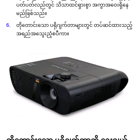
ပတ်ပတ်လည်တွင် သိသာထင်ရှားစွာ အကွာအဝေးရှိနေ
မည်ဖြစ်သည်။
တိုတောင်းသော ပရိုဂျက်တာများတွင် တပ်ဆင်ထားသည့်
အရည်အသွေးညံ့စပီကာ။