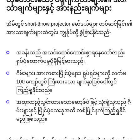
သာချက်များနှင့် အားနည်းချက်များ
အိမ်တွင် short-throw projector မော်ဒယ်များ တပ်ဆင်ခြင်း၏
အားသာချက်များထဲတွင်၊ ကျွန်ုပ်တို့ ခွဲခြားနိုင်သည်-
အခန်းသည် အလင်းရောင်ကောင်းစွာရနေသော်လည်း
ရုပ်ပုံတောက်ပမှုပိုမိုမြင့်မားသည်။
ဂိမ်းများ၊ အားကစားပြိုင်ပွဲများ၊ ရုပ်ရှင်များကို လက်မ
100 ကျော်တွင် ကြီးမားသော မျက်နှာပြင်ပေါ်တွင်
ကြည့်ရှုနိုင်သည်။
အထူးထည့်သွင်းထားသောဆော့ဖ်ဝဲဖြင့် သုံးစွဲသူသည် ဂိ
မ်းများနှင့် ပြိုင်ပွဲလေးခုအထိ တစ်ပြိုင်နက်ကြည့်ရှုနိုင်
မည်ဖြစ်သည်။