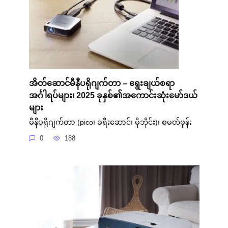
အိတ်ဆောင်မီနီပရိုဂျက်တာ – ရွေးချယ်စရာ
အင်္ဂါရပ်များ၊ 2025 ခုနှစ်၏အကောင်းဆုံးမော်ဒယ်
များ
မီနီပရိုဂျက်တာ (pico၊ ခရီးဆောင်၊ မိုဘိုင်း)၊ စမတ်ဖုန်း
0
188