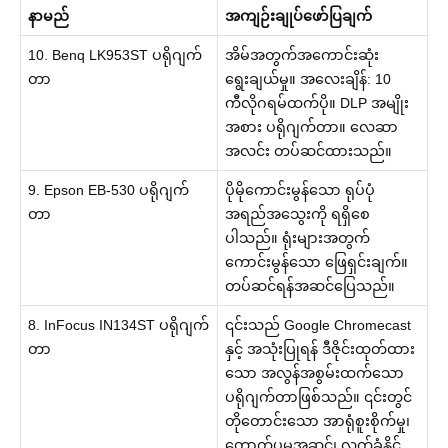
နာမည်
အကျဉ်းချုပ်ဖော်ပြချက်
10. Benq LK953ST ပရိုဂျက်
အိမ်အတွက်အကောင်းဆုံး
တာ
ရွေးချယ်မှု။ အလေးချိန်: 10
ကီလိုဂရမ်ထက်ပို။ DLP အမျိုး
အစား ပရိုဂျက်တာ။ လေဆာ
အလင်း တပ်ဆင်ထားသည်။
9. Epson EB-530 ပရိုဂျက်
ပိုမိုကောင်းမွန်သော ရုပ်ပုံ
တာ
အရည်အသွေးကို ရရှိစေ
ပါသည်။ ရုံးများအတွက်
ကောင်းမွန်သော ဖြေရှင်းချက်။
တပ်ဆင်ရန်အဆင်ပြေသည်။
8. InFocus IN134ST ပရိုဂျက်
၎င်းသည် Google Chromecast
တာ
နှင့် အသုံးပြုရန် ဒီဇိုင်းထုတ်ထား
သော အလွန်အစွမ်းထက်သော
ပရိုဂျက်တာဖြစ်သည်။ ၎င်းတွင်
တိုတောင်းသော အာရုံစူးစိုက်မှု၊
တောက်ပမှုအဆင့်၊ လက်ခံနိုင်