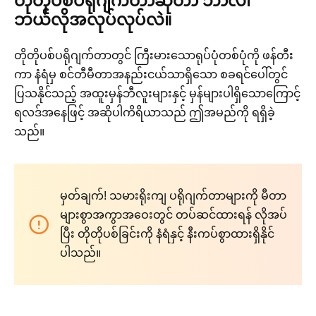
တိုတိုပစ်ပရိုဂျက်တာဆိုတာ ဘာလဲ၊
ဘယ်လိုအလုပ်လုပ်လဲ။
တိုတိုပစ်ပရိုဂျက်တာတွင် ကြီးမားသောရုပ်ပုံတစ်ပုံကို ဖန်တီး
ကာ နံရံမှ စင်တီမီတာအနည်းငယ်သာရှိသော စခရင်ပေါ်တွင်
ပြသနိုင်သည့် အထူးမှန်ဘီလူးများနှင့် မှန်များပါရှိသောကြောင့်
ရလဒ်အနေဖြင့် အဆိုပါကိရိယာသည် ဤအမည်ကို ရရှိခဲ့
သည်။
မှတ်ချက်! သမားရိုးကျ ပရိုဂျက်တာများကို မီတာ
များစွာအကွာအဝေးတွင် တပ်ဆင်ထားရန် လိုအပ်
ပြီး တိုတိုပစ်ခြင်းကို နံရံနှင့် နီးကပ်စွာထားရှိနိုင်
ပါသည်။