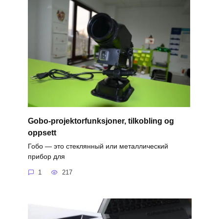
Gobo-projektorfunksjoner, tilkobling og
oppsett
Гобо — это стеклянный или металлический
прибор для
1
217