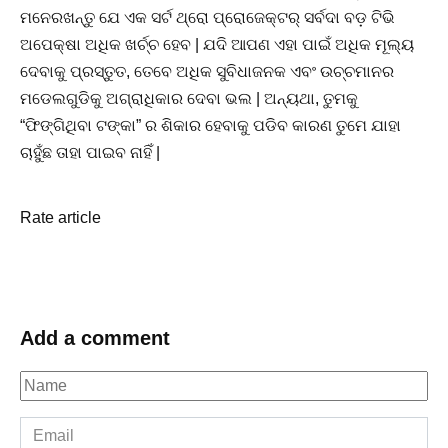
ମନେରଖନ୍ତୁ ଯେ ଏକ ସର୍ଟ ଥ୍ରୋ ପ୍ରୋଜେକ୍ଟର୍ ସର୍ବଦା ବଡ଼ ଟିଭି
ଅପେକ୍ଷା ଅଧିକ ଖର୍ଚ୍ଚ ହେବ | ଯଦି ଆପଣ ଏହା ପାଇଁ ଅଧିକ ମୂଲ୍ୟ
ଦେବାକୁ ପ୍ରସ୍ତୁତ, ତେବେ ଅଧିକ ସୁବିଧାଜନକ ଏବଂ ଉଚ୍ଚମାନର
ମଡେଲଗୁଡିକୁ ଅଗ୍ରାଧିକାର ଦେବା ଭଲ | ଅନ୍ୟଥା, ତୁମକୁ
“ଫିଙ୍ଗିଥିବା ଟଙ୍କା” ର ଶିକାର ହେବାକୁ ପଡିବ କାରଣ ତୁମେ ଯାହା
ଚାହୁଁଛ ତାହା ପାଇବ ନାହିଁ |
Rate article
Add a comment
Name
*
Email