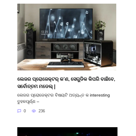
ଲେଜର ପ୍ରୋଜେକ୍ଟର୍ କ’ଣ, ସେଗୁଡିକ କିପରି ବାଛିବେ,
ସର୍ବୋତ୍ତମ ମଡେଲ୍ |
ଲେଜର ପ୍ରୋଜେକ୍ଟର ବିଷୟଟି ଅତ୍ୟନ୍ତ କ interesting
ତୁହଳପୂର୍ଣ୍ଣ –
0
236