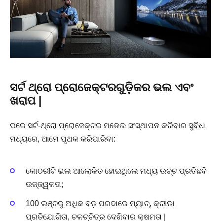
ସର୍ଟ ଥ୍ରୋ ପ୍ରୋଜେକ୍ଟରଗୁଡ଼ିକର ଭଲ ଏବଂ
ଖରାପ |
ଘରେ ସର୍ଟ-ଥ୍ରୋ ପ୍ରୋଜେକ୍ଟର ମଡେଲ ସଂସ୍ଥାପନ କରିବାର ସୁବିଧା
ମଧ୍ୟରେ, ଆମେ ପୃଥକ କରିପାରିବା:
କୋଠରୀଟି ଭଲ ଆଲୋକିତ ହୋଇଥିଲେ ମଧ୍ୟ ଉଚ୍ଚ ପ୍ରତିଛବି
ଉଜ୍ଜ୍ୱଳତା;
100 ଇଞ୍ଚରୁ ଅଧିକ ବଡ଼ ପରଦାରେ ମ୍ୟାଚ୍, କ୍ରୀଡା
ପ୍ରତିଯୋଗିତା, ଚଳଚ୍ଚିତ୍ର ଦେଖିବାର କ୍ଷମତା |