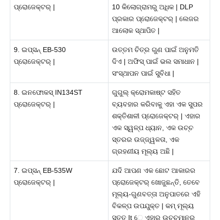
ପ୍ରୋଜେକ୍ଟର୍ |
10 କିଲୋଗ୍ରାମରୁ ଅଧିକ | DLP
ପ୍ରକାର ପ୍ରୋଜେକ୍ଟର୍ | ଲେଜର
ଆଲୋକ ସ୍ଥାପିତ |
9. ଇପ୍ସନ୍ EB-530
ଉତ୍ତମ ଚିତ୍ର ଗୁଣ ପାଇଁ ଅନୁମତି
ପ୍ରୋଜେକ୍ଟର୍ |
ଦିଏ | ଅଫିସ୍ ପାଇଁ ଭଲ ସମାଧାନ |
ସଂସ୍ଥାପନ ପାଇଁ ସୁବିଧା |
8. ଇନଫୋକସ୍ IN134ST
ଗୁଗୁଲ୍ କ୍ରୋମକାଷ୍ଟ ସହିତ
ପ୍ରୋଜେକ୍ଟର୍ |
ବ୍ୟବହାର କରିବାକୁ ଏହା ଏକ ସୁପର
ଶକ୍ତିଶାଳୀ ପ୍ରୋଜେକ୍ଟର୍ | ଏହାର
ଏକ ସ୍ୱଳ୍ପ ଧ୍ୟାନ, ଏକ ଉଚ୍ଚ
ସ୍ତରର ଉଜ୍ଜ୍ୱଳତା, ଏକ
ଗ୍ରହଣୀୟ ମୂଲ୍ୟ ଅଛି |
7. ଇପ୍ସନ୍ EB-535W
ଯଦି ଆପଣ ଏକ ଛୋଟ ଆକାରର
ପ୍ରୋଜେକ୍ଟର୍ |
ପ୍ରୋଜେକ୍ଟର୍ ଖୋଜୁଛନ୍ତି, ତେବେ
ମୂଲ୍ୟ-ଗୁଣବତ୍ତା ଅନୁପାତରେ ଏହି
ବିକଳ୍ପ ଉପଯୁକ୍ତ | କମ୍ ମୂଲ୍ୟ
ସତ୍ତ୍ It େ ଏହାର ଉଚ୍ଚମାନର