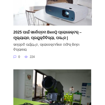
2025 ପାଇଁ ସର୍ବୋତ୍ତମ BenQ ପ୍ରୋଜେକ୍ଟର୍ –
ମୂଲ୍ୟାୟନ, ପ୍ରଯୁକ୍ତିବିଦ୍ୟା, ପସନ୍ଦ |
ସମ୍ପ୍ରତି ପର୍ଯ୍ୟନ୍ତ, ପ୍ରୋଜେକ୍ଟର୍ମାନେ ଅଫିସ୍ କିମ୍ବା
ବିଦ୍ୟାଳୟ
0
224