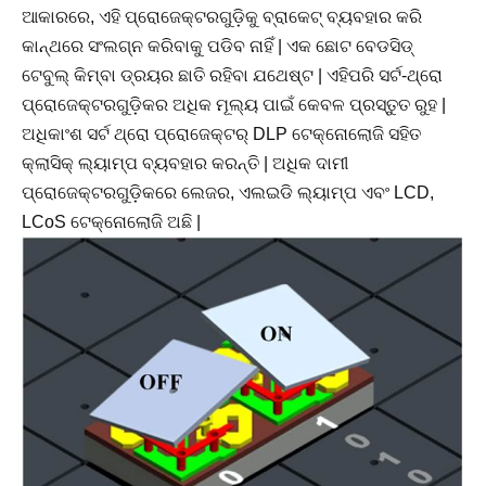
ଆକାରରେ, ଏହି ପ୍ରୋଜେକ୍ଟରଗୁଡ଼ିକୁ ବ୍ରାକେଟ୍ ବ୍ୟବହାର କରି
କାନ୍ଥରେ ସଂଲଗ୍ନ କରିବାକୁ ପଡିବ ନାହିଁ | ଏକ ଛୋଟ ବେଡସିଡ୍
ଟେବୁଲ୍ କିମ୍ବା ଡ୍ରୟର ଛାତି ରହିବା ଯଥେଷ୍ଟ | ଏହିପରି ସର୍ଟ-ଥ୍ରୋ
ପ୍ରୋଜେକ୍ଟରଗୁଡ଼ିକର ଅଧିକ ମୂଲ୍ୟ ପାଇଁ କେବଳ ପ୍ରସ୍ତୁତ ରୁହ |
ଅଧିକାଂଶ ସର୍ଟ ଥ୍ରୋ ପ୍ରୋଜେକ୍ଟର୍ DLP ଟେକ୍ନୋଲୋଜି ସହିତ
କ୍ଲାସିକ୍ ଲ୍ୟାମ୍ପ ବ୍ୟବହାର କରନ୍ତି | ଅଧିକ ଦାମୀ
ପ୍ରୋଜେକ୍ଟରଗୁଡ଼ିକରେ ଲେଜର, ଏଲଇଡି ଲ୍ୟାମ୍ପ ଏବଂ LCD,
LCoS ଟେକ୍ନୋଲୋଜି ଅଛି |