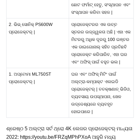
ଛୋଟ ଫର୍ମାଟ୍ ହେତୁ, ସଂସ୍ଥାପନ ଏବଂ
ସଂସ୍ଥାପନ କରିବା ସହଜ |
2. ଭିଭ୍ ସୋନିକ୍ PS600W
ପ୍ରୋଜେକ୍ଟରର ଏକ ଉଚ୍ଚ
ପ୍ରୋଜେକ୍ଟର୍ |
ସ୍ତରର ଉଜ୍ଜ୍ୱଳତା ଅଛି | ଏହା ଏକ
ମିଟରରୁ ଅଧିକ ଦୂରରୁ 100 ଇଞ୍ଚର
ଏକ ଡାଇଗୋନାଲ୍ ସହିତ ପ୍ରତିଛବି
ପ୍ରୋଜେକ୍ଟ କରିପାରିବ, ଏହା ଘର
ଏବଂ ଅଫିସ୍ ପାଇଁ ବହୁତ ଭଲ |
1. ଅପ୍ଟୋମା ML750ST
ଘର ଏବଂ ଅଫିସ୍ ମିଟିଂ ପାଇଁ
ପ୍ରୋଜେକ୍ଟର୍ |
ଅଲ୍ଟ୍ରା-କମ୍ପାକ୍ଟ ଏଲଇଡି
ପ୍ରୋଜେକ୍ଟର୍ | ତତକ୍ଷଣାତ୍ ଭିଡିଓ,
ବ୍ୟବସାୟ ଉପସ୍ଥାପନା, ଖେଳ
ଉଦ୍ଦେଶ୍ୟରେ ବ୍ୟବହୃତ
ହୋଇପାରେ |
ଶ୍ରେଷ୍ଠ 5 ଅଲ୍ଟ୍ରା ସର୍ଟ ଥ୍ରୋ 4K ଲେଜର ପ୍ରୋଜେକ୍ଟର୍ ମାନ୍ୟତା
2022: https://youtu.be/FRZqMPhPXoA ଆହୁରି ମଧ୍ୟ