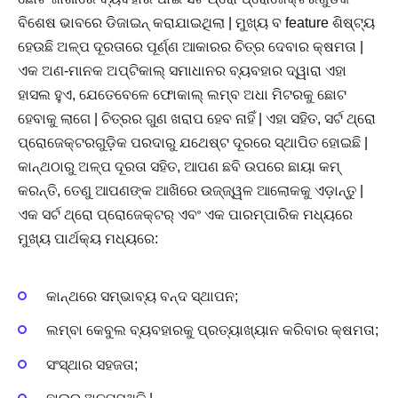
ବିଶେଷ ଭାବରେ ଡିଜାଇନ୍ କରାଯାଇଥିଲା | ମୁଖ୍ୟ ବ feature ଶିଷ୍ଟ୍ୟ
ହେଉଛି ଅଳ୍ପ ଦୂରତାରେ ପୂର୍ଣ୍ଣ ଆକାରର ଚିତ୍ର ଦେବାର କ୍ଷମତା |
ଏକ ଅଣ-ମାନକ ଅପ୍ଟିକାଲ୍ ସମାଧାନର ବ୍ୟବହାର ଦ୍ୱାରା ଏହା
ହାସଲ ହୁଏ, ଯେତେବେଳେ ଫୋକାଲ୍ ଲମ୍ବ ଅଧା ମିଟରକୁ ଛୋଟ
ହେବାକୁ ଲାଗେ | ଚିତ୍ରର ଗୁଣ ଖରାପ ହେବ ନାହିଁ | ଏହା ସହିତ, ସର୍ଟ ଥ୍ରୋ
ପ୍ରୋଜେକ୍ଟରଗୁଡ଼ିକ ପରଦାରୁ ଯଥେଷ୍ଟ ଦୂରରେ ସ୍ଥାପିତ ହୋଇଛି |
କାନ୍ଥଠାରୁ ଅଳ୍ପ ଦୂରତା ସହିତ, ଆପଣ ଛବି ଉପରେ ଛାୟା କମ୍
କରନ୍ତି, ତେଣୁ ଆପଣଙ୍କ ଆଖିରେ ଉଜ୍ଜ୍ୱଳ ଆଲୋକକୁ ଏଡ଼ାନ୍ତୁ |
ଏକ ସର୍ଟ ଥ୍ରୋ ପ୍ରୋଜେକ୍ଟର୍ ଏବଂ ଏକ ପାରମ୍ପାରିକ ମଧ୍ୟରେ
ମୁଖ୍ୟ ପାର୍ଥକ୍ୟ ମଧ୍ୟରେ:
କାନ୍ଥରେ ସମ୍ଭାବ୍ୟ ବନ୍ଦ ସ୍ଥାପନ;
ଲମ୍ବା କେବୁଲ ବ୍ୟବହାରକୁ ପ୍ରତ୍ୟାଖ୍ୟାନ କରିବାର କ୍ଷମତା;
ସଂସ୍ଥାର ସହଜତା;