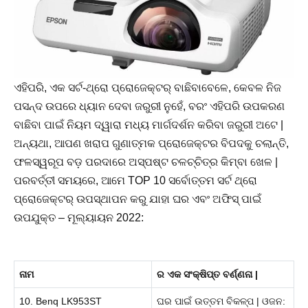
ଏହିପରି, ଏକ ସର୍ଟ-ଥ୍ରୋ ପ୍ରୋଜେକ୍ଟର୍ ବାଛିବାବେଳେ, କେବଳ ନିଜ
ପସନ୍ଦ ଉପରେ ଧ୍ୟାନ ଦେବା ଜରୁରୀ ନୁହେଁ, ବରଂ ଏହିପରି ଉପକରଣ
ବାଛିବା ପାଇଁ ନିୟମ ଦ୍ୱାରା ମଧ୍ୟ ମାର୍ଗଦର୍ଶନ କରିବା ଜରୁରୀ ଅଟେ |
ଅନ୍ୟଥା, ଆପଣ ଖରାପ ଗୁଣାତ୍ମକ ପ୍ରୋଜେକ୍ଟର ବିପଦକୁ ଚଲାନ୍ତି,
ଫଳସ୍ୱରୂପ ବଡ଼ ପରଦାରେ ଅସ୍ପଷ୍ଟ ଚଳଚ୍ଚିତ୍ର କିମ୍ବା ଖେଳ |
ପରବର୍ତ୍ତୀ ସମୟରେ, ଆମେ TOP 10 ସର୍ବୋତ୍ତମ ସର୍ଟ ଥ୍ରୋ
ପ୍ରୋଜେକ୍ଟର୍ ଉପସ୍ଥାପନ କରୁ ଯାହା ଘର ଏବଂ ଅଫିସ୍ ପାଇଁ
ଉପଯୁକ୍ତ – ମୂଲ୍ୟାୟନ 2022:
ନାମ
ର ଏକ ସଂକ୍ଷିପ୍ତ ବର୍ଣ୍ଣନା |
10. Benq LK953ST
ଘର ପାଇଁ ଉତ୍ତମ ବିକଳ୍ପ | ଓଜନ: