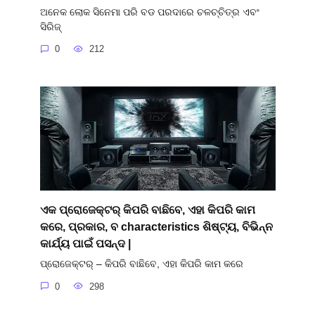
ଅନେକ ଲୋକ ସିନେମା ପରି ବଡ ପରଦାରେ ଚଳଚ୍ଚିତ୍ର ଏବଂ
ସିରିଜ୍
0
212
ଏକ ପ୍ରୋଜେକ୍ଟର୍ କିପରି ବାଛିବେ, ଏହା କିପରି କାମ
କରେ, ପ୍ରକାର, ବ characteristics ଶିଷ୍ଟ୍ୟ, ବିଭିନ୍ନ
କାର୍ଯ୍ୟ ପାଇଁ ପସନ୍ଦ |
ପ୍ରୋଜେକ୍ଟର୍ – କିପରି ବାଛିବେ, ଏହା କିପରି କାମ କରେ
0
298