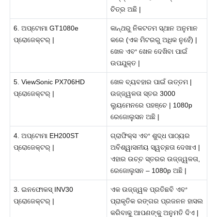
ଚିତ୍ର ଅଛି |
6. ଅପ୍ଟୋମା GT1080e
କାନ୍ଥରୁ ନିକଟତମ ସ୍ଥାନ ଅନୁମାନ
ପ୍ରୋଜେକ୍ଟର୍ |
କରେ (ଏକ ମିଟରରୁ ଅଧିକ ନୁହେଁ) |
ଖେଳ ଏବଂ ଖେଳ ଦେଖିବା ପାଇଁ
ଉପଯୁକ୍ତ |
5. ViewSonic PX706HD
ଖେଳ ବ୍ୟବହାର ପାଇଁ ଉତ୍ତମ |
ପ୍ରୋଜେକ୍ଟର୍ |
ଉଜ୍ଜ୍ୱଳତା ସ୍ତର 3000
ଲ୍ୟୁମେନରେ ପହଞ୍ଚେ | 1080p
ରେଜୋଲୁସନ ଅଛି |
4. ଅପ୍ଟୋମା EH200ST
ଗ୍ରାଫିକ୍ସ ଏବଂ ଶୁଦ୍ଧ ପାଠ୍ୟର
ପ୍ରୋଜେକ୍ଟର୍ |
ଅବିଶ୍ୱାସନୀୟ ସ୍ୱଚ୍ଛତା ଦେଖାଏ |
ଏହାର ଉଚ୍ଚ ସ୍ତରର ଉଜ୍ଜ୍ୱଳତା,
ରେଜୋଲୁସନ – 1080p ଅଛି |
3. ଇନଫୋକସ୍ INV30
ଏକ ଉଜ୍ଜ୍ୱଳ ପ୍ରତିଛବି ଏବଂ
ପ୍ରୋଜେକ୍ଟର୍ |
ପ୍ରାକୃତିକ ରଙ୍ଗର ପ୍ରଜନନ ହାସଲ
କରିବାକୁ ଆପଣଙ୍କୁ ଅନୁମତି ଦିଏ |