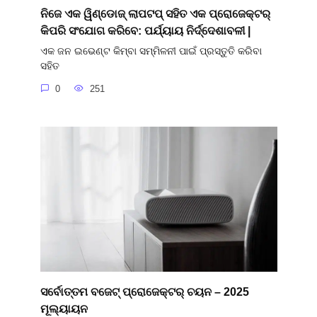
ନିଜେ ଏକ ୱିଣ୍ଡୋଜ୍ ଲାପଟପ୍ ସହିତ ଏକ ପ୍ରୋଜେକ୍ଟର୍
କିପରି ସଂଯୋଗ କରିବେ: ପର୍ଯ୍ୟାୟ ନିର୍ଦ୍ଦେଶାବଳୀ |
ଏକ ଜନ ଇଭେଣ୍ଟ କିମ୍ବା ସମ୍ମିଳନୀ ପାଇଁ ପ୍ରସ୍ତୁତି କରିବା
ସହିତ
0
251
ସର୍ବୋତ୍ତମ ବଜେଟ୍ ପ୍ରୋଜେକ୍ଟର୍ ଚୟନ – 2025
ମୂଲ୍ୟାୟନ