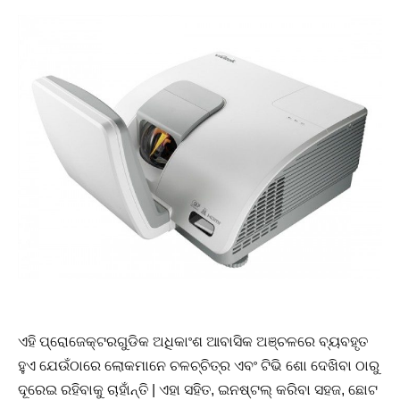
ଏହି ପ୍ରୋଜେକ୍ଟରଗୁଡିକ ଅଧିକାଂଶ ଆବାସିକ ଅଞ୍ଚଳରେ ବ୍ୟବହୃତ
ହୁଏ ଯେଉଁଠାରେ ଲୋକମାନେ ଚଳଚ୍ଚିତ୍ର ଏବଂ ଟିଭି ଶୋ ଦେଖିବା ଠାରୁ
ଦୂରେଇ ରହିବାକୁ ଚାହାଁନ୍ତି | ଏହା ସହିତ, ଇନଷ୍ଟଲ୍ କରିବା ସହଜ, ଛୋଟ