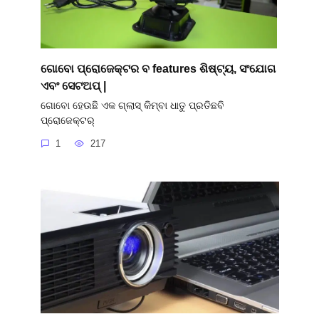
ଗୋବୋ ପ୍ରୋଜେକ୍ଟର ବ features ଶିଷ୍ଟ୍ୟ, ସଂଯୋଗ
ଏବଂ ସେଟଅପ୍ |
ଗୋବୋ ହେଉଛି ଏକ ଗ୍ଲାସ୍ କିମ୍ବା ଧାତୁ ପ୍ରତିଛବି
ପ୍ରୋଜେକ୍ଟର୍
1
217