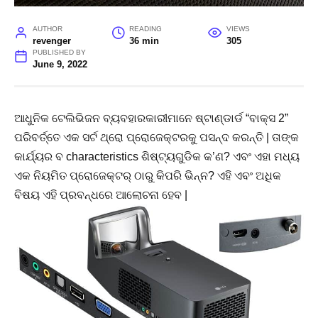
AUTHOR
READING
VIEWS
revenger
36 min
305
PUBLISHED BY
June 9, 2022
ଆଧୁନିକ ଟେଲିଭିଜନ ବ୍ୟବହାରକାରୀମାନେ ଷ୍ଟାଣ୍ଡାର୍ଡ “ବାକ୍ସ 2”
ପରିବର୍ତ୍ତେ ଏକ ସର୍ଟ ଥ୍ରୋ ପ୍ରୋଜେକ୍ଟରକୁ ପସନ୍ଦ କରନ୍ତି | ତାଙ୍କ
କାର୍ଯ୍ୟର ବ characteristics ଶିଷ୍ଟ୍ୟଗୁଡିକ କ’ଣ? ଏବଂ ଏହା ମଧ୍ୟ
ଏକ ନିୟମିତ ପ୍ରୋଜେକ୍ଟର୍ ଠାରୁ କିପରି ଭିନ୍ନ? ଏହି ଏବଂ ଅଧିକ
ବିଷୟ ଏହି ପ୍ରବନ୍ଧରେ ଆଲୋଚନା ହେବ |