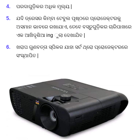
ପରଦାଗୁଡ଼ିକର ଅଧିକ ମୂଲ୍ୟ |
ଯଦି ଡ୍ରେସର କିମ୍ବା ଟେବୁଲ ପୃଷ୍ଠରେ ପ୍ରୋଜେକ୍ଟରକୁ
ଅସମାନ ଭାବରେ ରଖାଯାଏ, ତେବେ ବସ୍ତୁଗୁଡ଼ିକର ଚାରିପାଖରେ
ଏକ ଆଖିଦୃଶିଆ ing ୁଲା ଦେଖାଯିବ |
ଖରାପ ଗୁଣବତ୍ତା ସ୍ପିକର ଯାହା ସର୍ଟ ଥ୍ରୋ ପ୍ରୋଜେକ୍ଟରରେ
ସଂସ୍ଥାପିତ |