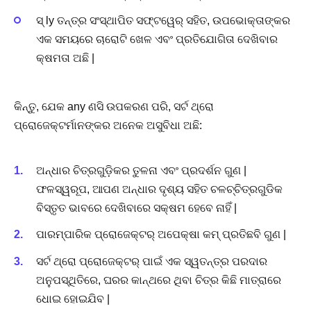
ସ୍ ly ତନ୍ତ୍ର ସଂସ୍ଥାପିତ ସଫ୍ଟୱେର୍ ସହିତ, ଉପଭୋକ୍ତାଙ୍କର
ଏକ ସମୟରେ ଚାରୋଟି ଖେଳ ଏବଂ ପ୍ରତିଯୋଗିତା ଦେଖିବାର
କ୍ଷମତା ଅଛି |
କିନ୍ତୁ, ଯେକ any ଣସି ଉପକରଣ ପରି, ସର୍ଟ ଥ୍ରୋ
ପ୍ରୋଜେକ୍ଟର୍ମାନଙ୍କର ଅନେକ ଅସୁବିଧା ଅଛି:
ଅନ୍ଧାର ଚିତ୍ରଗୁଡ଼ିକର ତୁଳନା ଏବଂ ପ୍ରଦର୍ଶନ ଗୁଣ |
ଫଳସ୍ୱରୂପ, ଆପଣ ଅନ୍ଧାର ଦୃଶ୍ୟ ସହିତ ଚଳଚ୍ଚିତ୍ରଗୁଡିକ
ବିସ୍ତୃତ ଭାବରେ ଦେଖିବାରେ ସକ୍ଷମ ହେବେ ନାହିଁ |
ପାରମ୍ପାରିକ ପ୍ରୋଜେକ୍ଟର୍ ଅପେକ୍ଷା କମ୍ ପ୍ରତିଛବି ଗୁଣ |
ସର୍ଟ ଥ୍ରୋ ପ୍ରୋଜେକ୍ଟର୍ ପାଇଁ ଏକ ସ୍ୱତନ୍ତ୍ର ପରଦାର
ଅନୁପସ୍ଥିତିରେ, ଘରର କାନ୍ଥରେ ଥିବା ଚିତ୍ର କିଛି ମାତ୍ରାରେ
ଧୋଇ ହୋଇଯିବ |