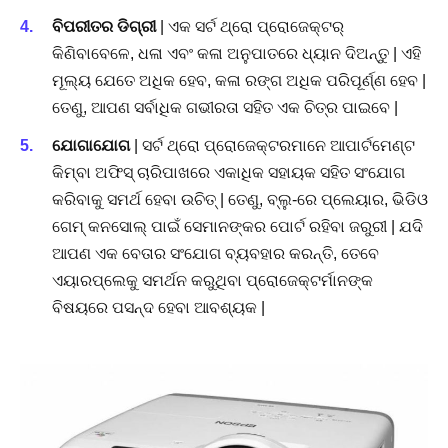
ବିପରୀତର ଡିଗ୍ରୀ
| ଏକ ସର୍ଟ ଥ୍ରୋ ପ୍ରୋଜେକ୍ଟର୍
କିଣିବାବେଳେ, ଧଳା ଏବଂ କଳା ଅନୁପାତରେ ଧ୍ୟାନ ଦିଅନ୍ତୁ | ଏହି
ମୂଲ୍ୟ ଯେତେ ଅଧିକ ହେବ, କଳା ରଙ୍ଗ ଅଧିକ ପରିପୂର୍ଣ୍ଣ ହେବ |
ତେଣୁ, ଆପଣ ସର୍ବାଧିକ ଗଭୀରତା ସହିତ ଏକ ଚିତ୍ର ପାଇବେ |
ଯୋଗାଯୋଗ
| ସର୍ଟ ଥ୍ରୋ ପ୍ରୋଜେକ୍ଟରମାନେ ଆପାର୍ଟମେଣ୍ଟ
କିମ୍ବା ଅଫିସ୍ ଚାରିପାଖରେ ଏକାଧିକ ସହାୟକ ସହିତ ସଂଯୋଗ
କରିବାକୁ ସମର୍ଥ ହେବା ଉଚିତ୍ | ତେଣୁ, ବ୍ଲୁ-ରେ ପ୍ଲେୟାର, ଭିଡିଓ
ଗେମ୍ କନସୋଲ୍ ପାଇଁ ସେମାନଙ୍କର ପୋର୍ଟ ରହିବା ଜରୁରୀ | ଯଦି
ଆପଣ ଏକ ବେତାର ସଂଯୋଗ ବ୍ୟବହାର କରନ୍ତି, ତେବେ
ଏୟାରପ୍ଲେକୁ ସମର୍ଥନ କରୁଥିବା ପ୍ରୋଜେକ୍ଟର୍ମାନଙ୍କ
ବିଷୟରେ ପସନ୍ଦ ହେବା ଆବଶ୍ୟକ |