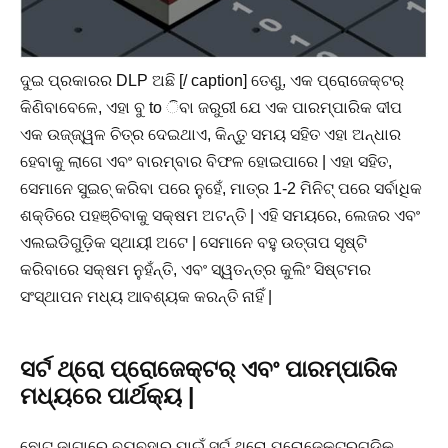
ଦୁଇ ପ୍ରକାରର DLP ଅଛି [/ caption] ତେଣୁ, ଏକ ପ୍ରୋଜେକ୍ଟର୍
କିଣିବାବେଳେ, ଏହା ବୁ to ିବା ଜରୁରୀ ଯେ ଏକ ପାରମ୍ପାରିକ ଦୀପ
ଏକ ଉଜ୍ଜ୍ୱଳ ଚିତ୍ର ଦେଇଥାଏ, କିନ୍ତୁ ସମୟ ସହିତ ଏହା ଅନ୍ଧାର
ହେବାକୁ ଲାଗେ ଏବଂ ବାରମ୍ବାର ବିଫଳ ହୋଇପାରେ | ଏହା ସହିତ,
ସେମାନେ ସୁଇଚ୍ କରିବା ପରେ ନୁହେଁ, ମାତ୍ର 1-2 ମିନିଟ୍ ପରେ ସର୍ବାଧିକ
ଶକ୍ତିରେ ପହଞ୍ଚିବାକୁ ସକ୍ଷମ ଅଟନ୍ତି | ଏହି ସମୟରେ, ଲେଜର ଏବଂ
ଏଲଇଡିଗୁଡ଼ିକ ସ୍ଥାୟୀ ଅଟେ | ସେମାନେ ବହୁ ଉତ୍ତାପ ସୃଷ୍ଟି
କରିବାରେ ସକ୍ଷମ ନୁହଁନ୍ତି, ଏବଂ ସ୍ୱତନ୍ତ୍ର କୁଲିଂ ସିଷ୍ଟମର
ସଂସ୍ଥାପନ ମଧ୍ୟ ଆବଶ୍ୟକ କରନ୍ତି ନାହିଁ |
ସର୍ଟ ଥ୍ରୋ ପ୍ରୋଜେକ୍ଟର୍ ଏବଂ ପାରମ୍ପାରିକ
ମଧ୍ୟରେ ପାର୍ଥକ୍ୟ |
ଛୋଟ ଜାଗାରେ ବ୍ୟବହାର ପାଇଁ ସର୍ଟ ଥ୍ରୋ ପ୍ରୋଜେକ୍ଟରଗୁଡିକ