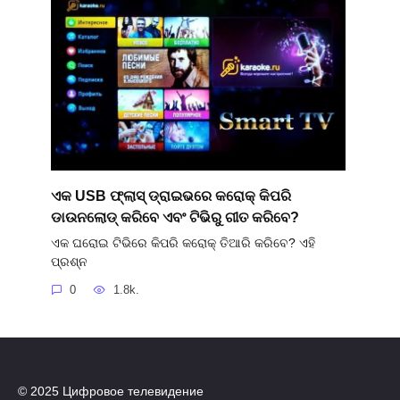
ଏକ USB ଫ୍ଲାସ୍ ଡ୍ରାଇଭରେ କରୋକ୍ କିପରି
ଡାଉନଲୋଡ୍ କରିବେ ଏବଂ ଟିଭିରୁ ଗୀତ କରିବେ?
ଏକ ଘରୋଇ ଟିଭିରେ କିପରି କରୋକ୍ ତିଆରି କରିବେ? ଏହି
ପ୍ରଶ୍ନ
0
1.8k.
© 2025 Цифровое телевидение