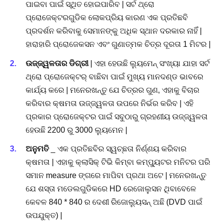
ପାଇବା ପାଇଁ ସ୍ଥିତ ହୋଇପାରିବ | ସର୍ଟ ଥ୍ରୋ
ପ୍ରୋଜେକ୍ଟରଗୁଡିକ ଲୋକପ୍ରିୟ କାରଣ ଏକ ପ୍ରତିଛବି
ପ୍ରଦର୍ଶନ କରିବାକୁ ସେମାନଙ୍କୁ ଅଧିକ ସ୍ଥାନ ଦରକାର ନାହିଁ |
ହାରାହାରି ପ୍ରୋଜେକସନ ଏବଂ ଗୁଣାତ୍ମକ ଚିତ୍ର ଦୂରତା 1 ମିଟର |
ଉଜ୍ଜ୍ୱଳତାର ଡିଗ୍ରୀ
| ଏହା ହେଉଛି ଲ୍ୟୁମେନ୍ ସଂଖ୍ୟା ଯାହା ସର୍ଟ
ଥ୍ରୋ ପ୍ରୋଜେକ୍ଟର୍ ବାଛିବା ପାଇଁ ମୁଖ୍ୟ ମାନଦଣ୍ଡ ଭାବରେ
କାର୍ଯ୍ୟ କରେ | ମନେରଖନ୍ତୁ ଯେ ଚିତ୍ରର ଗୁଣ, ଏହାକୁ ବିଚାର
କରିବାର କ୍ଷମତା ଉଜ୍ଜ୍ୱଳତା ଉପରେ ନିର୍ଭର କରିବ | ଏହି
ପ୍ରକାର ପ୍ରୋଜେକ୍ଟର ପାଇଁ ସବୁଠାରୁ ଗ୍ରହଣୀୟ ଉଜ୍ଜ୍ୱଳତା
ହେଉଛି 2200 ରୁ 3000 ଲ୍ୟୁମେନ |
ଅନୁମତି
_ ଏକ ପ୍ରତିଛବିର ସ୍ୱଚ୍ଛତା ନିର୍ଣ୍ଣୟ କରିବାର
କ୍ଷମତା | ଏହାକୁ କ୍ଲାସିକ୍ ଟିଭି କିମ୍ବା କମ୍ପ୍ୟୁଟର ମନିଟର ପରି
ସମାନ measure ଙ୍ଗରେ ମାପିବା ପ୍ରଥା ଅଟେ | ମନେରଖନ୍ତୁ
ଯେ ଶସ୍ତା ମଡେଲଗୁଡିକରେ HD ରେଜୋଲୁସନ ଥିବାବେଳେ
କେବଳ 840 * 840 ର ଦେଶୀ ରିଜୋଲ୍ୟୁସନ୍ ଅଛି (DVD ପାଇଁ
ଉପଯୁକ୍ତ) |