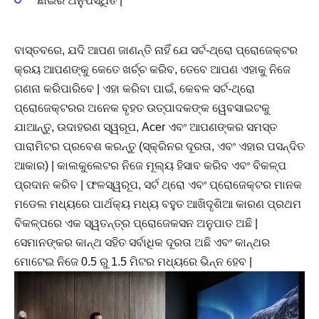
ଛାଇର ଅନୁପସ୍ଥିତି |
ବାସ୍ତବରେ, ଯଦି ଆପଣ ଜାଣନ୍ତି ନାହିଁ ଯେ ସର୍ଟ-ଥ୍ରୋ ପ୍ରୋଜେକ୍ଟର
କ୍ରୟ ଆପଣଙ୍କୁ କେତେ ଖର୍ଚ୍ଚ କରିବ, ତେବେ ଆପଣ ଏହାକୁ ନିଜେ
ଗଣନା କରିପାରିବେ | ଏହା କରିବା ପାଇଁ, କେବଳ ସର୍ଟ-ଥ୍ରୋ
ପ୍ରୋଜେକ୍ଟରର ଅନେକ ବୃହତ ଉତ୍ପାଦକଙ୍କ ୱେବସାଇଟକୁ
ଯାଆନ୍ତୁ, ଉଦାହରଣ ସ୍ୱରୂପ, Acer ଏବଂ ଆପଣଙ୍କର ସମସ୍ତ
ପାରାମିଟର ପ୍ରବେଶ କରନ୍ତୁ (ସ୍କ୍ରିନର ଦୂରତା, ଏବଂ ଏହାର ପସନ୍ଦିତ
ଆକାର) | କାଲକୁଲେଟର ନିଜେ ମୂଲ୍ୟ ହିସାବ କରିବ ଏବଂ ବିକଳ୍ପ
ପ୍ରଦାନ କରିବ | ଫଳସ୍ୱରୂପ, ସର୍ଟ ଥ୍ରୋ ଏବଂ ପ୍ରୋଜେକ୍ଟର ମାନକ
ମଡେଲ ମଧ୍ୟରେ ପାର୍ଥକ୍ୟ ମଧ୍ୟ ବହୁତ ଆଖିଦୃଶିଆ କାରଣ ପ୍ରଥମ
ବିକଳ୍ପରେ ଏକ ସ୍ୱତନ୍ତ୍ର ପ୍ରୋଜେକସନ ଅନୁପାତ ଅଛି |
ସେମାନଙ୍କର କାନ୍ଥ ସହିତ ସର୍ବାଧିକ ଦୂରତା ଅଛି ଏବଂ କାନ୍ଥର
ମୋଟେଇ ନିଜେ 0.5 ରୁ 1.5 ମିଟର ମଧ୍ୟରେ ଭିନ୍ନ ହେବ |