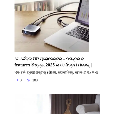
ପୋର୍ଟେବଲ୍ ମିନି ପ୍ରୋଜେକ୍ଟର୍ – ପସନ୍ଦର ବ
features ଶିଷ୍ଟ୍ୟ, 2025 ର ସର୍ବୋତ୍ତମ ମଡେଲ୍ |
ଏକ ମିନି ପ୍ରୋଜେକ୍ଟର୍ (ପିକୋ, ପୋର୍ଟେବଲ୍, ମୋବାଇଲ୍) କ’ଣ
0
188