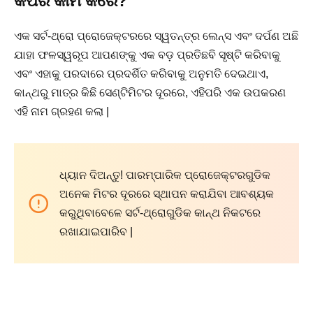
କିପରି କାମ କରେ?
ଏକ ସର୍ଟ-ଥ୍ରୋ ପ୍ରୋଜେକ୍ଟରରେ ସ୍ୱତନ୍ତ୍ର ଲେନ୍ସ ଏବଂ ଦର୍ପଣ ଅଛି
ଯାହା ଫଳସ୍ୱରୂପ ଆପଣଙ୍କୁ ଏକ ବଡ଼ ପ୍ରତିଛବି ସୃଷ୍ଟି କରିବାକୁ
ଏବଂ ଏହାକୁ ପରଦାରେ ପ୍ରଦର୍ଶିତ କରିବାକୁ ଅନୁମତି ଦେଇଥାଏ,
କାନ୍ଥରୁ ମାତ୍ର କିଛି ସେଣ୍ଟିମିଟର ଦୂରରେ, ଏହିପରି ଏକ ଉପକରଣ
ଏହି ନାମ ଗ୍ରହଣ କଲା |
ଧ୍ୟାନ ଦିଅନ୍ତୁ! ପାରମ୍ପାରିକ ପ୍ରୋଜେକ୍ଟରଗୁଡିକ
ଅନେକ ମିଟର ଦୂରରେ ସ୍ଥାପନ କରାଯିବା ଆବଶ୍ୟକ
କରୁଥିବାବେଳେ ସର୍ଟ-ଥ୍ରୋଗୁଡିକ କାନ୍ଥ ନିକଟରେ
ରଖାଯାଇପାରିବ |