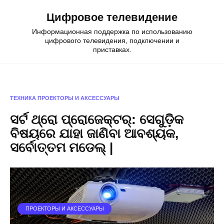
Skip
Цифровое телевидение
to
content
Информационная поддержка по использованию
цифрового телевидения, подключении и
приставках.
ТЕХНИКА
ПРОЕКТОРЫ И АКСЕССУАРЫ
ସର୍ଟ ଥ୍ରୋ ପ୍ରୋଜେକ୍ଟର୍: ସେଗୁଡ଼ିକ
ବିଷୟରେ ଯାହା ଜାଣିବା ଆବଶ୍ୟକ,
ସର୍ବୋତ୍ତମ ମଡେଲ୍ |
ПРОЕКТОРЫ И АКСЕССУАРЫ