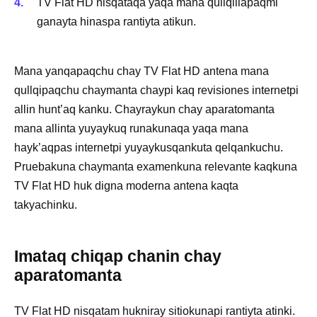
TV Flat HD nisqataqa yaqa mana qullqillapaqmi
ganayta hinaspa rantiyta atikun.
Mana yanqapaqchu chay TV Flat HD antena mana
qullqipaqchu chaymanta chaypi kaq revisiones internetpi
allin hunt’aq kanku. Chayraykun chay aparatomanta
mana allinta yuyaykuq runakunaqa yaqa mana
hayk’aqpas internetpi yuyaykusqankuta qelqankuchu.
Pruebakuna chaymanta examenkuna relevante kaqkuna
TV Flat HD huk digna moderna antena kaqta
takyachinku.
Imataq chiqap chanin chay
aparatomanta
TV Flat HD nisqatam hukniray sitiokunapi rantiyta atinki.