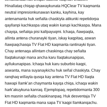
Hinallataq chiqap qhawaykunata HQClear TV kaqmanta
neutral impresionkunawan kanku, kayhina, kay
antenamanta huk señalta chaskiyta atikunki repetidorpa
qayllanpi kachkaspa utaq wakin karupi kachkaspa. Mana
chayqa, señalqa pisi kallpayuqmi. Ichaqa, ñawpaqta,
allinta antena churanayki tiyan, iskay kaqpitaq, aswan
ñawpaqchasqa TV Flat HD kaqmanta rantinayki tiyan.
Chay antenaqa allintam chaskinqa chay señalta
llaqtakunapi mana ancha karu llaqtakunapipas,
ayllukunapipas. Ichaqa huk karu suburbio kaqpi,
aswanta, mana suyanaykichu huk señal chaskiyta. Chay
ranqhaq willayta qusqa kay antena TV Flat HD llaqta
hawapi llamk’an chaymanta kayqa chiqa, ichaqa wakin
hark’akuykuna kanraq. Ejemplopaq, repetidormanta 300
km masnin señalta chaskinanpaq. Huk desventaja TV
Flat HD kaqmanta mana sapa TV kaqpi llamkanqachu.