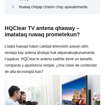
Imataq chiqap chanin chay aparatomanta
HQClear TV antena qhaway –
imatataq ruwaq prometekun?
Llaqta hawapi hatun calidad televisión aswan allin
ventaja kay antena qhatupi huk atipanakuqkunamanta
t’aqakun. HQClear tv antena satélite tiene un tamaño
compacto y apariencia simple, ¿ima clase de contenido
de alta tecnología kan?