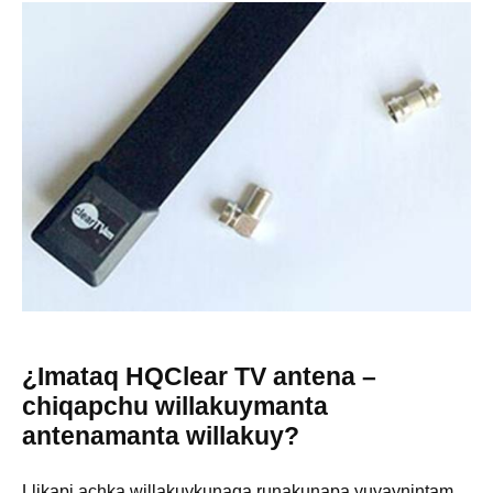
¿Imataq HQClear TV antena –
chiqapchu willakuymanta
antenamanta willakuy?
Llikapi achka willakuykunaqa runakunapa yuyaynintam