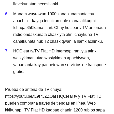
llavekunatan necesitanki.
Manam wayrawan 1000 kanalkunamantachu
apachin – kayqa técnicamente mana atikuqmi.
Ichaqa 350kama – arí. Chay hqcleartv TV antenaqa
radio ondaskunata chaskiyta atin, chaykuna TV
canalkunata huk T2 chaskiqwanlla llamk’achinku.
HQClear tv/TV Flat HD internetpi rantiyta atinki
wasiykiman utaq wasiykiman apachiywan,
yapamanta kay paquetewan servicios de transporte
gratis.
Prueba de antena de TV chuya:
https://youtu.be/tL9f73ZZOaI HQClear tv y TV Flat HD
pueden comprar a través de tiendas en línea. Web
kitikunapi, TV Flat HD kaqpaq chanin 1200 rublos sapa