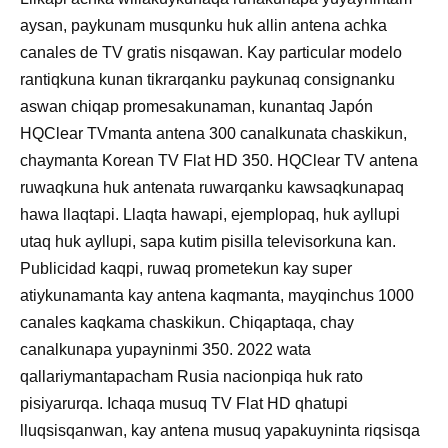
aysan, paykunam musqunku huk allin antena achka
canales de TV gratis nisqawan. Kay particular modelo
rantiqkuna kunan tikrarqanku paykunaq consignanku
aswan chiqap promesakunaman, kunantaq Japón
HQClear TVmanta antena 300 canalkunata chaskikun,
chaymanta Korean TV Flat HD 350. HQClear TV antena
ruwaqkuna huk antenata ruwarqanku kawsaqkunapaq
hawa llaqtapi. Llaqta hawapi, ejemplopaq, huk ayllupi
utaq huk ayllupi, sapa kutim pisilla televisorkuna kan.
Publicidad kaqpi, ruwaq prometekun kay super
atiykunamanta kay antena kaqmanta, mayqinchus 1000
canales kaqkama chaskikun. Chiqaptaqa, chay
canalkunapa yupayninmi 350. 2022 wata
qallariymantapacham Rusia nacionpiqa huk rato
pisiyarurqa. Ichaqa musuq TV Flat HD qhatupi
lluqsisqanwan, kay antena musuq yapakuyninta riqsisqa