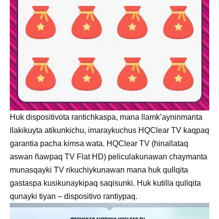
Huk dispositivota rantichkaspa, mana llamk’ayninmanta
llakikuyta atikunkichu, imaraykuchus HQClear TV kaqpaq
garantia pacha kimsa wata. HQClear TV (hinallataq
aswan ñawpaq TV Flat HD) peliculakunawan chaymanta
munasqayki TV rikuchiykunawan mana huk qullqita
gastaspa kusikunaykipaq saqisunki. Huk kutilla qullqita
qunayki tiyan – dispositivo rantiypaq.