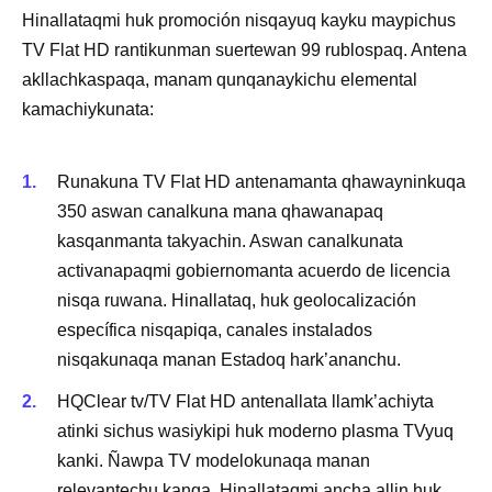
Hinallataqmi huk promoción nisqayuq kayku maypichus
TV Flat HD rantikunman suertewan 99 rublospaq. Antena
akllachkaspaqa, manam qunqanaykichu elemental
kamachiykunata:
Runakuna TV Flat HD antenamanta qhawayninkuqa
350 aswan canalkuna mana qhawanapaq
kasqanmanta takyachin. Aswan canalkunata
activanapaqmi gobiernomanta acuerdo de licencia
nisqa ruwana. Hinallataq, huk geolocalización
específica nisqapiqa, canales instalados
nisqakunaqa manan Estadoq hark’ananchu.
HQClear tv/TV Flat HD antenallata llamk’achiyta
atinki sichus wasiykipi huk moderno plasma TVyuq
kanki. Ñawpa TV modelokunaqa manan
relevantechu kanqa. Hinallataqmi ancha allin huk