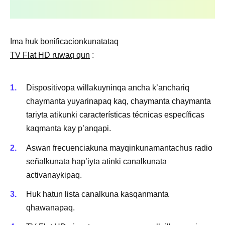
Ima huk bonificacionkunatataq
TV Flat HD ruwaq qun
:
Dispositivopa willakuyninqa ancha k’anchariq
chaymanta yuyarinapaq kaq, chaymanta chaymanta
tariyta atikunki características técnicas específicas
kaqmanta kay p’anqapi.
Aswan frecuenciakuna mayqinkunamantachus radio
señalkunata hap’iyta atinki canalkunata
activanaykipaq.
Huk hatun lista canalkuna kasqanmanta
qhawanapaq.