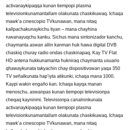
activanaykipaqqa kunan tiempopi plasma
televisionkunamantallam olakunata chaskikuwaq. Ichaqa
mawk’a cinescopio TVkunawan, mana nitaq
kallpachakunaykichu tiyan – mana chayhina
ruwanayuqchu kanku. Sichus mana sintonizador kanchu,
chaymanta aswan allin kanman huk hawa digital DVB
chaskiq churay radio ondas chaskinapaq. Kay TV Flat
HD antena hukkunamanta hukniraq chaymanta usuario
qhawaykunata takyachin chay dispositivowan yaqa 350
TV señalkunata hap’iyta atikunki, ichaqa mana 1000.
Kaypi wakin engaño kan. Ichaqa kayqa manan
menoschu, aswanpas kunan tiempopi televisionpa
cheqaq kayninmi. Televisionpa canalninkunata
activanaykipaqqa kunan tiempopi plasma
televisionkunamantallam olakunata chaskikuwaq. Ichaqa
mawk’a cinescopio TVkunawan, mana nitaq