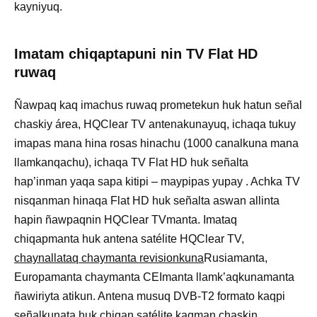
kayniyuq.
Imatam chiqaptapuni nin TV Flat HD
ruwaq
Ñawpaq kaq imachus ruwaq prometekun huk hatun señal
chaskiy área, HQClear TV antenakunayuq, ichaqa tukuy
imapas mana hina rosas hinachu (1000 canalkuna mana
llamkanqachu), ichaqa TV Flat HD huk señalta
hap’inman yaqa sapa kitipi – maypipas yupay . Achka TV
nisqanman hinaqa Flat HD huk señalta aswan allinta
hapin ñawpaqnin HQClear TVmanta. Imataq
chiqapmanta huk antena satélite HQClear TV,
chaynallataq chaymanta revisionkuna
Rusiamanta,
Europamanta chaymanta CEImanta llamk’aqkunamanta
ñawiriyta atikun. Antena musuq DVB-T2 formato kaqpi
señalkunata huk chiqan satélite kaqman chaskin.