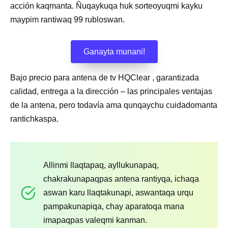
acción kaqmanta. Ñuqaykuqa huk sorteoyuqmi kayku
maypim rantiwaq 99 rubloswan.
Ganayta munani!
Bajo precio para antena de tv HQClear , garantizada
calidad, entrega a la dirección – las principales ventajas
de la antena, pero todavía ama qunqaychu cuidadomanta
rantichkaspa.
Allinmi llaqtapaq, ayllukunapaq,
chakrakunapaqpas antena rantiyqa, ichaqa
aswan karu llaqtakunapi, aswantaqa urqu
pampakunapiqa, chay aparatoqa mana
imapaqpas valeqmi kanman.