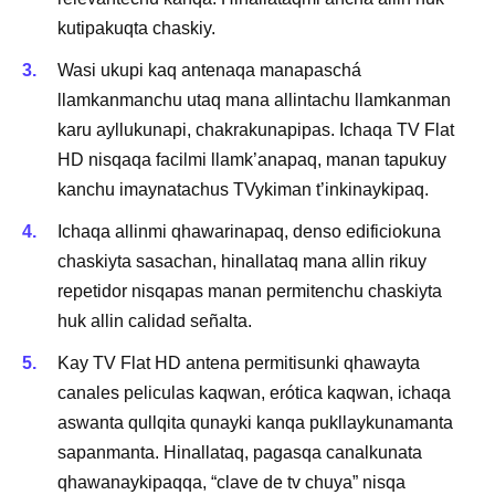
kutipakuqta chaskiy.
Wasi ukupi kaq antenaqa manapaschá
llamkanmanchu utaq mana allintachu llamkanman
karu ayllukunapi, chakrakunapipas. Ichaqa TV Flat
HD nisqaqa facilmi llamk’anapaq, manan tapukuy
kanchu imaynatachus TVykiman t’inkinaykipaq.
Ichaqa allinmi qhawarinapaq, denso edificiokuna
chaskiyta sasachan, hinallataq mana allin rikuy
repetidor nisqapas manan permitenchu ​​chaskiyta
huk allin calidad señalta.
Kay TV Flat HD antena permitisunki qhawayta
canales peliculas kaqwan, erótica kaqwan, ichaqa
aswanta qullqita qunayki kanqa pukllaykunamanta
sapanmanta. Hinallataq, pagasqa canalkunata
qhawanaykipaqqa, “clave de tv chuya” nisqa