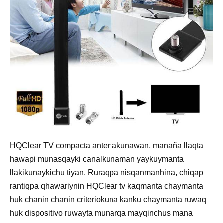
HQClear TV compacta antenakunawan, manaña llaqta
hawapi munasqayki canalkunaman yaykuymanta
llakikunaykichu tiyan. Ruraqpa nisqanmanhina, chiqap
rantiqpa qhawariynin HQClear tv kaqmanta chaymanta
huk chanin chanin criteriokuna kanku chaymanta ruwaq
huk dispositivo ruwayta munarqa mayqinchus mana