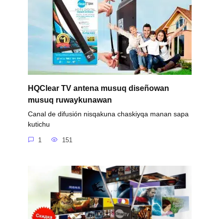
HQClear TV antena musuq diseñowan
musuq ruwaykunawan
Canal de difusión nisqakuna chaskiyqa manan sapa
kutichu
1
151