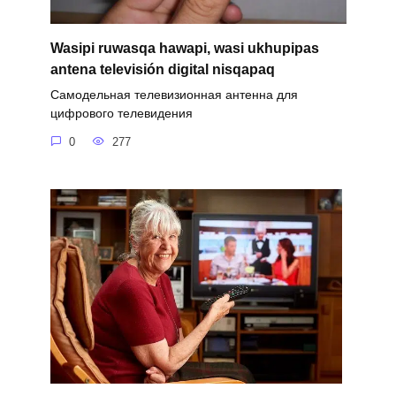
Wasipi ruwasqa hawapi, wasi ukhupipas
antena televisión digital nisqapaq
Самодельная телевизионная антенна для
цифрового телевидения
0
277