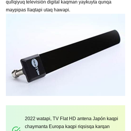
qullqiyuq televisión digital kaqman yaykuyta qunqa
maypipas llaqtapi utaq hawapi.
2022 watapi, TV Flat HD antena Japón kaqpi
chaymanta Europa kaqpi riqsisqa karqan