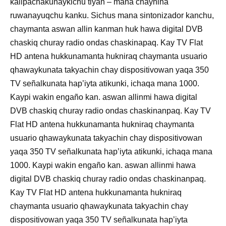
kallpachakunaykichu tiyan – mana chayhina
ruwanayuqchu kanku. Sichus mana sintonizador kanchu,
chaymanta aswan allin kanman huk hawa digital DVB
chaskiq churay radio ondas chaskinapaq. Kay TV Flat
HD antena hukkunamanta hukniraq chaymanta usuario
qhawaykunata takyachin chay dispositivowan yaqa 350
TV señalkunata hap’iyta atikunki, ichaqa mana 1000.
Kaypi wakin engaño kan. aswan allinmi hawa digital
DVB chaskiq churay radio ondas chaskinanpaq. Kay TV
Flat HD antena hukkunamanta hukniraq chaymanta
usuario qhawaykunata takyachin chay dispositivowan
yaqa 350 TV señalkunata hap’iyta atikunki, ichaqa mana
1000. Kaypi wakin engaño kan. aswan allinmi hawa
digital DVB chaskiq churay radio ondas chaskinanpaq.
Kay TV Flat HD antena hukkunamanta hukniraq
chaymanta usuario qhawaykunata takyachin chay
dispositivowan yaqa 350 TV señalkunata hap’iyta