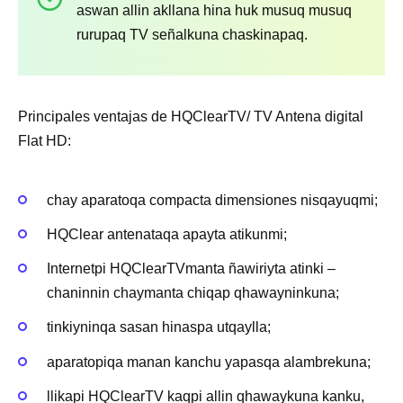
aswan allin akllana hina huk musuq musuq
rurupaq TV señalkuna chaskinapaq.
Principales ventajas de HQClearTV/ TV Antena digital
Flat HD:
chay aparatoqa compacta dimensiones nisqayuqmi;
HQClear antenataqa apayta atikunmi;
Internetpi HQClearTVmanta ñawiriyta atinki –
chaninnin chaymanta chiqap qhawayninkuna;
tinkiyninqa sasan hinaspa utqaylla;
aparatopiqa manan kanchu yapasqa alambrekuna;
llikapi HQClearTV kaqpi allin qhawaykuna kanku,