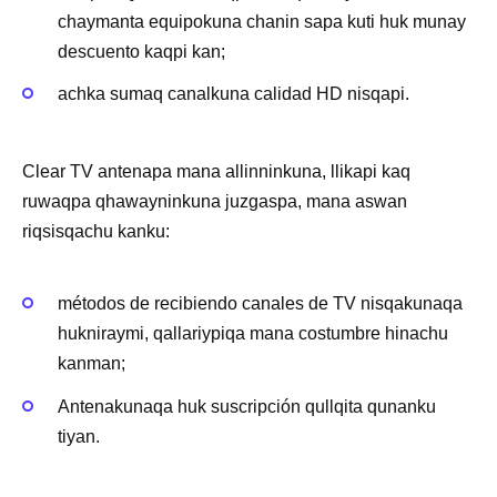
chaymanta equipokuna chanin sapa kuti huk munay
descuento kaqpi kan;
achka sumaq canalkuna calidad HD nisqapi.
Clear TV antenapa mana allinninkuna, llikapi kaq
ruwaqpa qhawayninkuna juzgaspa, mana aswan
riqsisqachu kanku:
métodos de recibiendo canales de TV nisqakunaqa
hukniraymi, qallariypiqa mana costumbre hinachu
kanman;
Antenakunaqa huk suscripción qullqita qunanku
tiyan.