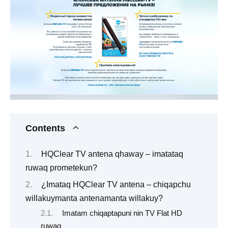
Contents
HQClear TV antena qhaway – imatataq
ruwaq prometekun?
¿Imataq HQClear TV antena – chiqapchu
willakuymanta antenamanta willakuy?
Imatam chiqaptapuni nin TV Flat HD
ruwaq