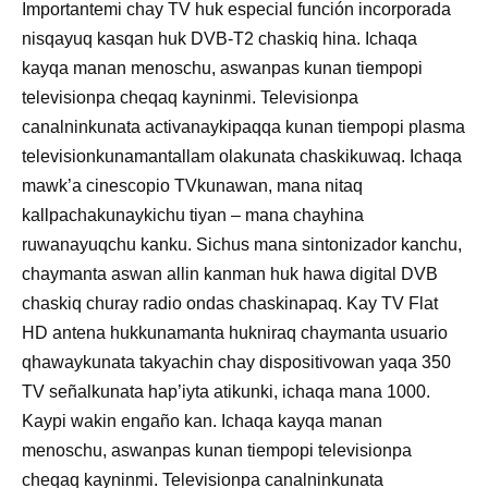
Importantemi chay TV huk especial función incorporada
nisqayuq kasqan huk DVB-T2 chaskiq hina. Ichaqa
kayqa manan menoschu, aswanpas kunan tiempopi
televisionpa cheqaq kayninmi. Televisionpa
canalninkunata activanaykipaqqa kunan tiempopi plasma
televisionkunamantallam olakunata chaskikuwaq. Ichaqa
mawk’a cinescopio TVkunawan, mana nitaq
kallpachakunaykichu tiyan – mana chayhina
ruwanayuqchu kanku. Sichus mana sintonizador kanchu,
chaymanta aswan allin kanman huk hawa digital DVB
chaskiq churay radio ondas chaskinapaq. Kay TV Flat
HD antena hukkunamanta hukniraq chaymanta usuario
qhawaykunata takyachin chay dispositivowan yaqa 350
TV señalkunata hap’iyta atikunki, ichaqa mana 1000.
Kaypi wakin engaño kan. Ichaqa kayqa manan
menoschu, aswanpas kunan tiempopi televisionpa
cheqaq kayninmi. Televisionpa canalninkunata