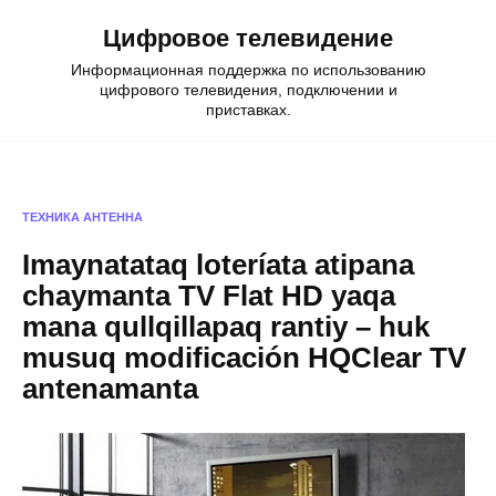
Skip
Цифровое телевидение
to
content
Информационная поддержка по использованию
цифрового телевидения, подключении и
приставках.
ТЕХНИКА
АНТЕННА
Imaynatataq loteríata atipana
chaymanta TV Flat HD yaqa
mana qullqillapaq rantiy – huk
musuq modificación HQClear TV
antenamanta