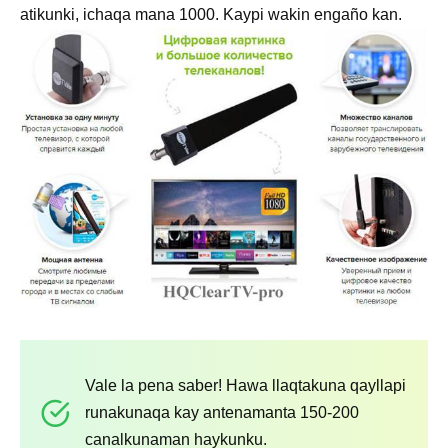
atikunki, ichaqa mana 1000. Kaypi wakin engaño kan.
Vale la pena saber! Hawa llaqtakuna qayllapi
runakunaqa kay antenamanta 150-200
canalkunaman haykunku.