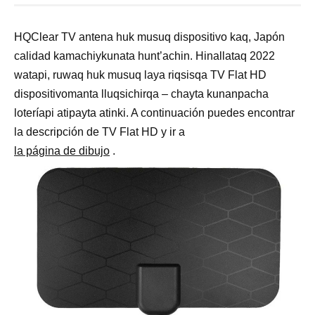
HQClear TV antena huk musuq dispositivo kaq, Japón
calidad kamachiykunata hunt’achin. Hinallataq 2022
watapi, ruwaq huk musuq laya riqsisqa TV Flat HD
dispositivomanta lluqsichirqa – chayta kunanpacha
loteríapi atipayta atinki. A continuación puedes encontrar
la descripción de TV Flat HD y ir a
la página de dibujo
.