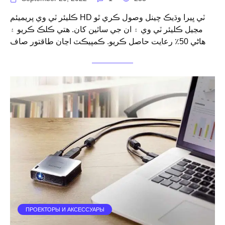
ڪليئر ٽي وي پريميئم HD ٽي ڀيرا وڌيڪ چينل وصول ڪري ٿو
مڃيل ڪليئر ٽي وي ۽ ان جي ساٿين کان. ھتي ڪلڪ ڪريو ۽
ھاڻي 50٪ رعايت حاصل ڪريو. ڪمپيڪٽ اڃان طاقتور صاف
ПРОЕКТОРЫ И АКСЕССУАРЫ