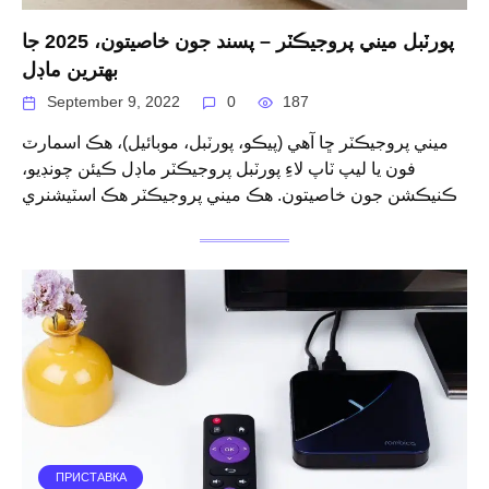
پورٽبل ميني پروجيڪٽر – پسند جون خاصيتون، 2025 جا
بهترين ماڊل
September 9, 2022
0
187
ميني پروجيڪٽر ڇا آهي (پيڪو، پورٽبل، موبائيل)، هڪ اسمارٽ
فون يا ليپ ٽاپ لاءِ پورٽبل پروجيڪٽر ماڊل ڪيئن چونڊيو،
ڪنيڪشن جون خاصيتون. هڪ ميني پروجيڪٽر هڪ اسٽيشنري
ПРИСТАВКА