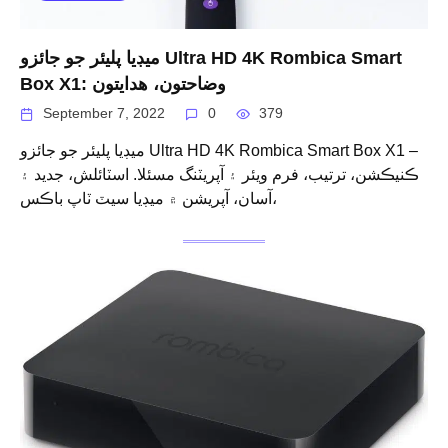
ميڊيا پليئر جو جائزو Ultra HD 4K Rombica Smart
Box X1: وضاحتون، هدايتون
September 7, 2022
0
379
ميڊيا پليئر جو جائزو Ultra HD 4K Rombica Smart Box X1 –
ڪنيڪشن، ترتيب، فرم ویئر ۽ آپريٽنگ مسئلا. اسٽائلش، جديد ۽
آسان، آپريشن ۾ ميڊيا سيٽ ٽاپ باڪس،