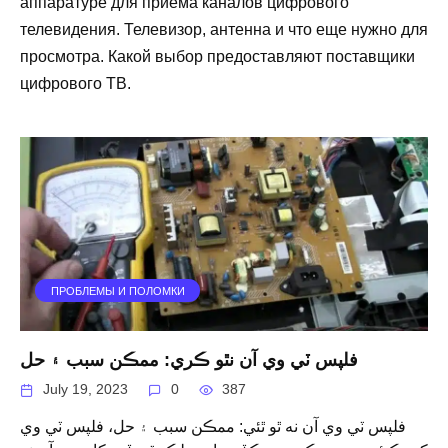
аппаратуре для приёма каналов цифрового
телевидения. Телевизор, антенна и что еще нужно для
просмотра. Какой выбор предоставляют поставщики
цифрового ТВ.
ПРОБЛЕМЫ И ПОЛОМКИ
فلپس ٽي وي آن نٿو ڪري: ممڪن سبب ۽ حل
July 19, 2023
0
387
فلپس ٽي وي آن نه ٿو ٿئي: ممڪن سبب ۽ حل، فلپس ٽي وي