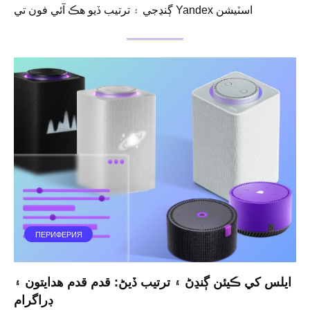
ڳنڍجي ۽ ترتيب ڏيو هڪ آئي فون تي Yandex اسٽيشن
ПЕРИФЕРИЯ
ايلس کي ڪيئن ڳنڍڻ ۽ ترتيب ڏيڻ: قدم قدم هدايتون ۽
ڊراگرام