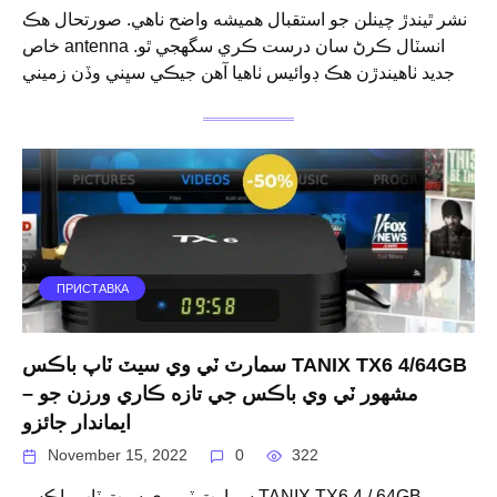
نشر ٿيندڙ چينلن جو استقبال هميشه واضح ناهي. صورتحال هڪ
خاص antenna انسٽال ڪرڻ سان درست ڪري سگهجي ٿو.
جديد ٺاهيندڙن هڪ ڊوائيس ٺاهيا آهن جيڪي سڀني وڏن زميني
ПРИСТАВКА
سمارٽ ٽي وي سيٽ ٽاپ باڪس TANIX TX6 4/64GB
– مشهور ٽي وي باڪس جي تازه ڪاري ورزن جو
ايماندار جائزو
November 15, 2022
0
322
سمارٽ ٽي وي سيٽ ٽاپ باڪس TANIX TX6 4 / 64GB