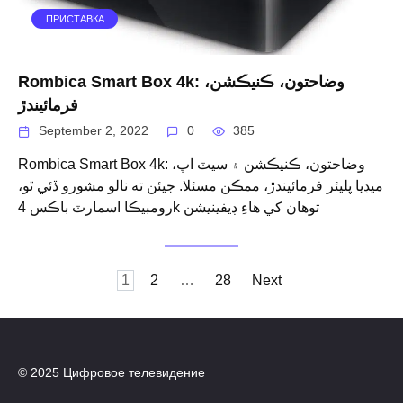
ПРИСТАВКА
Rombica Smart Box 4k: وضاحتون، ڪنيڪشن،
فرمائيندڙ
September 2, 2022
0
385
Rombica Smart Box 4k: وضاحتون، ڪنيڪشن ۽ سيٽ اپ،
ميڊيا پليئر فرمائيندڙ، ممڪن مسئلا. جيئن ته نالو مشورو ڏئي ٿو،
رومبيڪا اسمارٽ باڪس 4k توهان کي هاءِ ڊيفينيشن
Posts
1
2
…
28
Next
navigation
© 2025 Цифровое телевидение