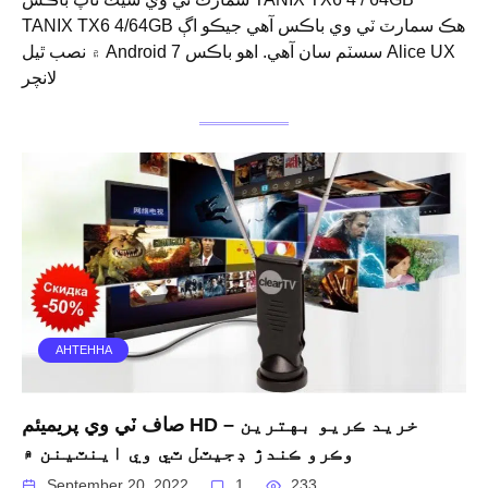
TANIX TX6 4/64GB هڪ سمارٽ ٽي وي باڪس آهي جيڪو اڳ
۾ نصب ٿيل Android 7 سسٽم سان آهي. اهو باڪس Alice UX
لانچر
АНТЕННА
صاف ٽي وي پريميئم HD – خريد ڪريو بهترين
وڪرو ڪندڙ ڊجيٽل ٽي وي اينٽينن ۾
September 20, 2022
1
233