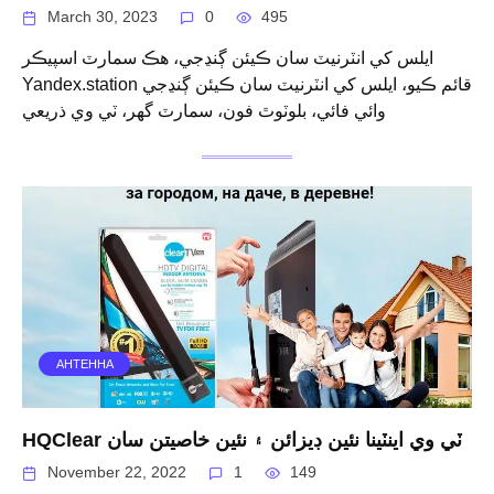
March 30, 2023
0
495
ايلس کي انٽرنيٽ سان ڪيئن ڳنڍجي، هڪ سمارٽ اسپيڪر
Yandex.station قائم ڪيو، ايلس کي انٽرنيٽ سان ڪيئن ڳنڍجي
وائي فائي، بلوٽوٿ فون، سمارٽ گهر، ٽي وي ذريعي
АНТЕННА
HQClear ٽي وي اينٽينا نئين ڊيزائن ۽ نئين خاصيتن سان
November 22, 2022
1
149