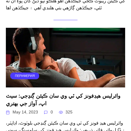
کي ڪيئن ريبوٽ ڪجي جيڪڏهن اهو هلڪو ٽپو ڏيڻ کان پوءِ آن نه
ٿئي، جيڪڏهن ڳاڙهي بتي هلندي آهي ۽ جيڪڏهن اها
ПЕРИФЕРИЯ
وائرليس هيڊفونز کي ٽي وي سان ڪيئن ڳنڍجي: سيٽ
اپ، آواز جي بهتري
May 14, 2023
0
325
وائرليس هيڊ فونز کي ٽي وي سان ڪيئن ڳنڍجي بلوٽوٿ، اڊاپٽر،
وائي فائي ذريعي: وائرليس هيڊ فونز کي سامسنگ، سوني، LG ۽