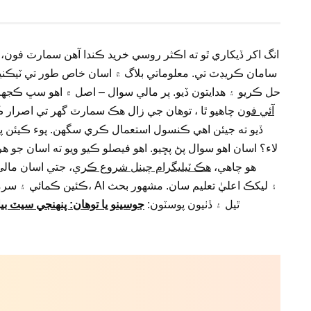
انگ اکر ڏيکاري ٿو ته اڪثر روسي خريد ڪندا آهن سمارٽ فون
سامان ڪريڊٽ تي. معلوماتي بلاگ ۾ اسان خاص طور تي ٽيڪني
حل ڪريو ۽ هدايتون ڏيو. پر مالي سوال – اصل ۾ اهو سڀ ڪجهه
آئي فون
چاهيو ٿا ، توهان جي زال هڪ سمارٽ گهر تي اصرار
ڏيو ته جيئن اهي ڪنسول استعمال ڪري سگهن. پوء ڪيئن پ
لاء؟ اسان اهو سوال پڻ پڇيو. اهو فيصلو ڪيو ويو ته اسان جو
هو چاهي،
هڪ ٽيليگرام چينل شروع ڪري
، جتي اسان مال
ڪئين ڪمائي ۽ سرمايو بچايو. م
ٿيل ۽ ڏٺيون پوسٽون:
جوسينو يا توهان: پنهنجي سيٽ 