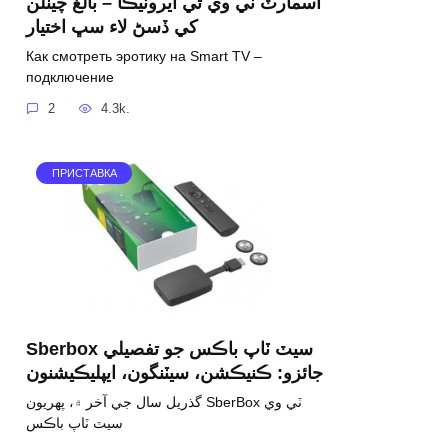
اسمارٽ ٽي وي تي ايروٽيڪا – بالغ چينلن
کي ڏسڻ لاء سڀ اختيار
Как смотреть эротику на Smart TV –
подключение
2
4.3k.
ПРИСТАВКА
Sberbox سيٽ ٽاپ باڪس جو تفصيلي
جائزو: ڪنيڪشن، سيٽنگون، ايپليڪيشنون
گذريل سال جي آخر ۾، پهريون SberBox ٽي وي
سيٽ ٽاپ باڪس