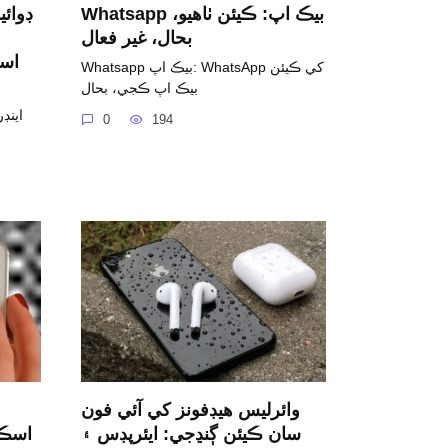
Whatsapp بيڪ اپ: ڪيئن ٺاهيو،
بحال، غير فعال
است
Whatsapp بيڪ اپ: WhatsApp کي ڪيئن
بيڪ اپ ڪجي، بحال
اينڊ
0
194
وائرليس هيڊفونز کي آئي فون
سان ڪيئن ڳنڍجي: ايئرپڊس ۽
اسڪي