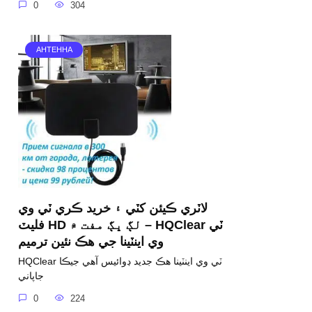
0
304
АНТЕННА
لاٽري ڪيئن کٽي ۽ خريد ڪري ٽي وي
فليٽ HD لڳ ڀڳ مفت ۾ – HQClear ٽي
وي اينٽينا جي هڪ نئين ترميم
HQClear ٽي وي اينٽينا هڪ ​​جديد ڊوائيس آهي جيڪا
جاپاني
0
224