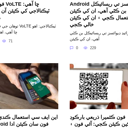
Android ڊوائيسز تي ريسائيڪل
فون تي
بن ڪٿي آهي، ان کي ڪيئن
ٽيڪنالاجي کي ڪيئن آن 
عمال ڪجي ۽ ان کي ڪيئن
ڪ
خالي ڪجي
توهان جي فون تي VoLTE 
ڇا آهي، اه
رائيڊ ڊيوائسز تي ريسائيڪل بن ڪٿي
آهي، ان کي ڪيئن
71
0
229
فون ڪئميرا ذريعي بارڪوڊ
اين ايف سي استعمال ڪند
ن ڪيئن ڪجي: آئي فون ۽
Android فون