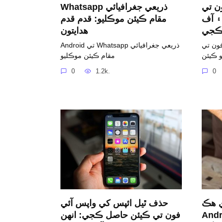
 VoLTE ڇا آهي:
Whatsapp ذريعي جغرافيائي
۽ آف
مقام ڪيئن موڪليو: قدم قدم
جي
هدايتون
ٽيڪنالاجي: اهو
Android تي Whatsapp ذريعي جغرافيائي
و ڪيئن
مقام ڪيئن موڪليو
0
1.2k.
0
ي هڪ
حذف ٿيل ائپس کي واپس آئي
 سان ڪيئن ادا
فون تي ڪيئن حاصل ڪجي: انهن