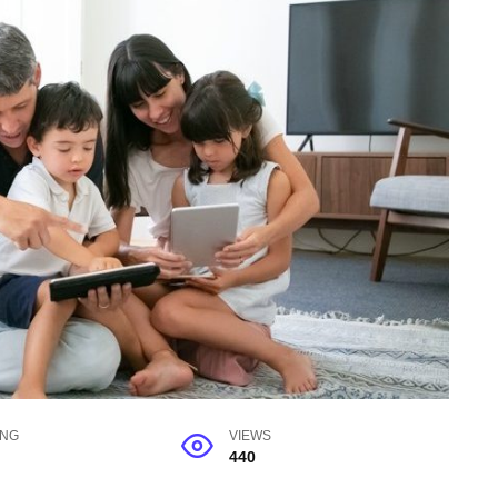
ING
VIEWS
440