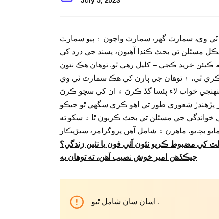
July 5, 2023
، ٽي وي، سمارٽ گهر، سمارٽ واچون ۽ ٻيو سمارٽ
ڪل مسئلن تي بحث ڪندا آهيون، پسند جي درد کي
 ڪيئن خريد ڪجي – کليل رهي ٿو. توهان
هڪ نئون
 ڪري ٿي، ۽ توهان جي ٻارن کي هڪ سمارٽ ٽي وي
نهنجي خواب لاء پئسا گڏ ڪرڻ ۽ ان کي سچو ڪرڻ
 هر پڙهندڙ شعوري طور تي اهو ڪري سگهي ٿو جيڪو
ي خواندگي جي مسئلن تي بحث ڪريون ٿا ۽ سکو ته
اهرن ۾ شامل آهن پروگرامر، سيڙپڪار، AI ۽ ليکڪ اعليٰ تعليم سان. مشهور بحث
بيلٽ کي مضبوط ڪريو
نئون آئي فون يا نئين زندگي؟
جيڪڏهن امير خوش نصيب آهن، ته
توهان
به
.
اسان سان شامل ٿيو