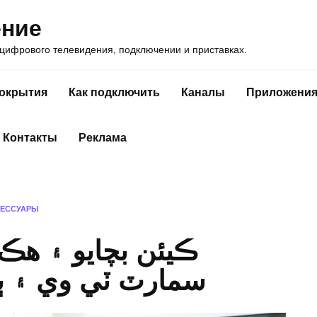
ение
ифрового телевидения, подключении и приставках.
покрытия
Как подключить
Каналы
Приложени
Контакты
Реклама
СЕССУАРЫ
ڪيئن بچايو ۽ هڪ
سمارٽ ٽي وي ۽ ٻي