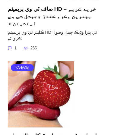
صاف ٽي وي پريميئم HD – خريد ڪريو
بهترين وڪرو ڪندڙ ڊجيٽل ٽي وي
اينٽينن ۾
ڪليئر ٽي وي پريميئم HD ٽي ڀيرا وڌيڪ چينل وصول
ڪري ٿو
1
235
КАНАЛЫ