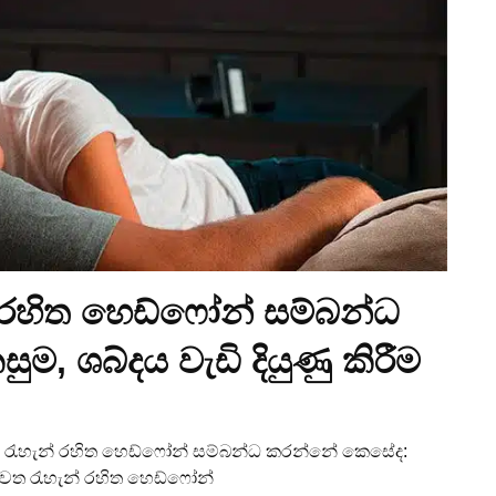
 රහිත හෙඩ්ෆෝන් සම්බන්ධ
, ශබ්දය වැඩි දියුණු කිරීම
යකට රැහැන් රහිත හෙඩ්ෆෝන් සම්බන්ධ කරන්නේ කෙසේද:
වෙත රැහැන් රහිත හෙඩ්ෆෝන්