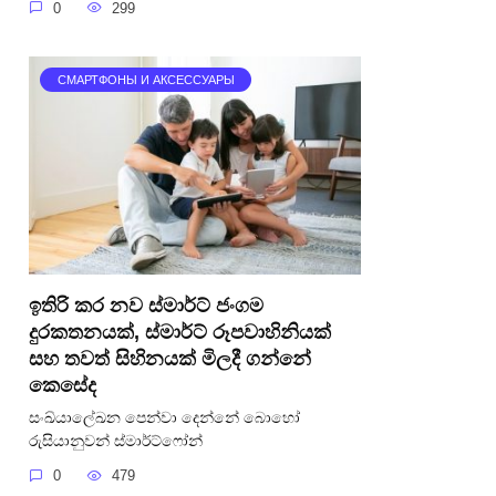
0
299
СМАРТФОНЫ И АКСЕССУАРЫ
ඉතිරි කර නව ස්මාර්ට් ජංගම
දුරකතනයක්, ස්මාර්ට් රූපවාහිනියක්
සහ තවත් සිහිනයක් මිලදී ගන්නේ
කෙසේද
සංඛ්යාලේඛන පෙන්වා දෙන්නේ බොහෝ
රුසියානුවන් ස්මාර්ට්ෆෝන්
0
479