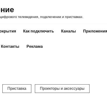
ение
ифрового телевидения, подключении и приставках.
покрытия
Как подключить
Каналы
Приложени
Контакты
Реклама
Приставка
Проекторы и аксессуары