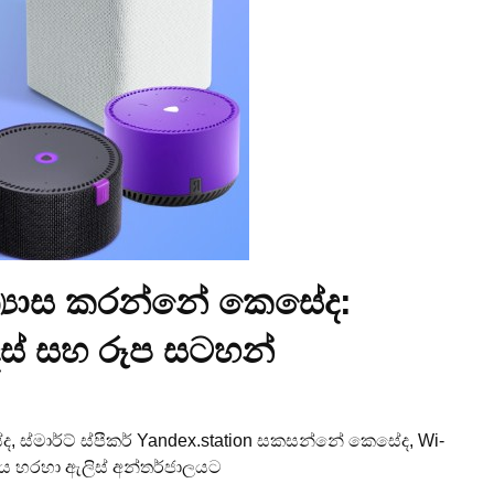
න්‍යාස කරන්නේ කෙසේද:
ස් සහ රූප සටහන්
ස්මාර්ට් ස්පීකර් Yandex.station සකසන්නේ කෙසේද, Wi-
ිනිය හරහා ඇලිස් අන්තර්ජාලයට