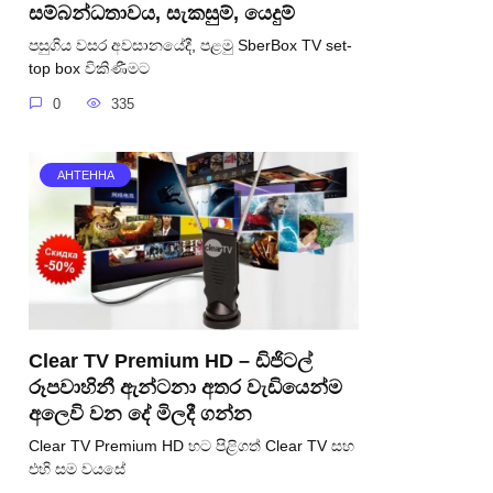
සම්බන්ධතාවය, සැකසුම්, යෙදුම්
පසුගිය වසර අවසානයේදී, පළමු SberBox TV set-
top box විකිණීමට
0
335
АНТЕННА
Clear TV Premium HD – ඩිජිටල්
රූපවාහිනී ඇන්ටනා අතර වැඩියෙන්ම
අලෙවි වන දේ මිලදී ගන්න
Clear TV Premium HD හට පිළිගත් Clear TV සහ
එහි සම වයසේ