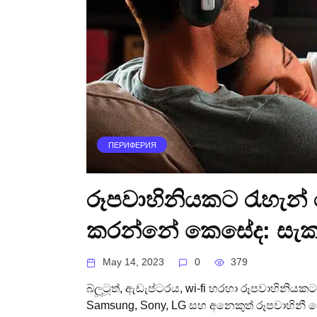
ПЕРИФЕРИЯ
රූපවාහිනියකට රැහැන්
කරන්නේ කෙසේද: සැකසුම
May 14, 2023
0
379
බ්ලූටූත්, ඇඩැප්ටරය, wi-fi හරහා රූපවාහිනි
Samsung, Sony, LG සහ අනෙකුත් රූපවාහිනී 