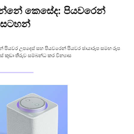
සන්නේ කෙසේද: පියවරෙන්
 සටහන්
න් පියවර උපදෙස් සහ පියවරෙන් පියවර ඡායාරූප සමඟ රූප
කුඩා තීරුව සම්බන්ධ කර වින්‍යාස