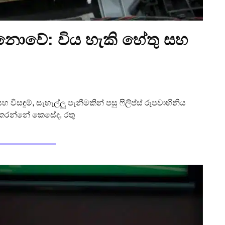
මක නොවේ: විය හැකි හේතු සහ
 විසඳුම්, සැහැල්ලු පැනීමකින් පසු ෆිලිප්ස් රූපවාහිනිය
 කරන්නේ කෙසේද, රතු