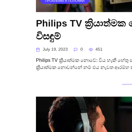
ПРОБЛЕМЫ И ПОЛОМКИ
Philips TV ක්‍රියාත්
විසඳුම්
July 19, 2023
0
451
Philips TV ක්‍රියාත්මක නොවේ: විය හැකි හේතු සහ
ක්‍රියාත්මක නොවන්නේ නම් එය නැවත ආරම්භ