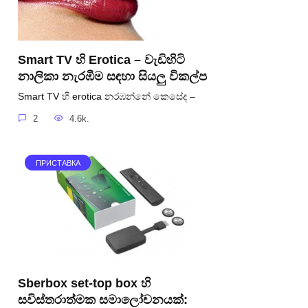
Smart TV හි Erotica – වැඩිහිටි
නාලිකා නැරඹීම සඳහා සියලු විකල්ප
Smart TV හි erotica නරඹන්නේ කෙසේද –
2
4.6k.
ПРИСТАВКА
Sberbox set-top box හි
සවිස්තරාත්මක සමාලෝචනයක්: