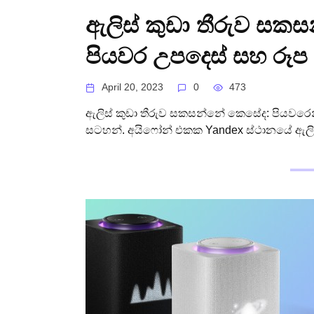
ඇලිස් කුඩා තීරුව සක
පියවර උපදෙස් සහ රූප
April 20, 2023
0
473
ඇලිස් කුඩා තීරුව සකසන්නේ කෙසේද: පියවරෙ
සටහන්. අයිෆෝන් එකක Yandex ස්ථානයේ ඇලිස් 