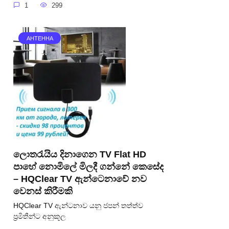
1
299
АНТЕННА
ලොතරැයිය දිනාගෙන TV Flat HD
පාහේ නොමිලේ මිලදී ගන්නේ කෙසේද
– HQClear TV ඇන්ටෙනාවේ නව
වෙනස් කිරීමකි
HQClear TV ඇන්ටනාව යනු ජපන් තත්ත්ව
ප්‍රමිතීන්ට අනුකූල