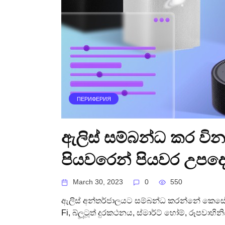
ПЕРИФЕРИЯ
ඇලිස් සම්බන්ධ කර වි
පියවරෙන් පියවර උපදෙ
March 30, 2023
0
550
ඇලිස් අන්තර්ජාලයට සම්බන්ධ කරන්නේ කෙසේද, 
Fi, බ්ලූටූත් දුරකථනය, ස්මාර්ට් හෝම්, රූපවාහ