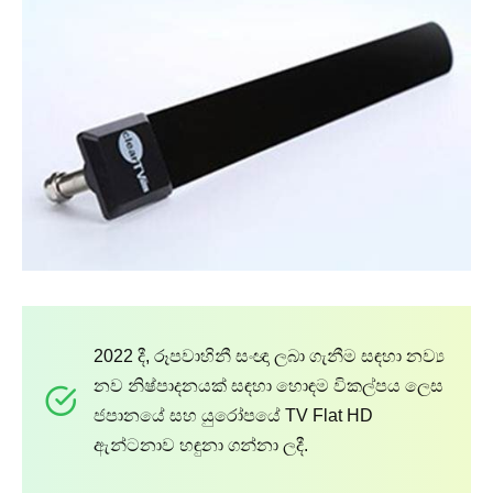
2022 දී, රූපවාහිනී සංඥා ලබා ගැනීම සඳහා නව්‍ය
නව නිෂ්පාදනයක් සඳහා හොඳම විකල්පය ලෙස
ජපානයේ සහ යුරෝපයේ TV Flat HD
ඇන්ටනාව හඳුනා ගන්නා ලදී.