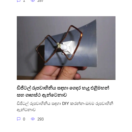
1
287
ඩිජිටල් රූපවාහිනිය සඳහා ගෙදර හැදූ එළිමහන්
සහ ගෘහස්ථ ඇන්ටෙනාව
ඩිජිටල් රූපවාහිනිය සඳහා DIY කරන්න-ඔබම රූපවාහිනී
ඇන්ටනාව
0
293