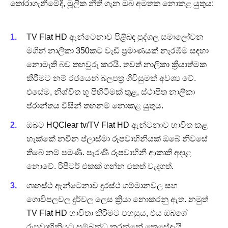
තෝරාගැනීමේදී, මූලික නීති ගැන ඔබ අමතක නොකළ යුතුය:
TV Flat HD ඇන්ටෙනාව පිළිබඳ පුද්ගල සමාලෝචන
මගින් නාලිකා 350කට වැඩි ප්‍රමාණයක් නැරඹීම සඳහා
නොමැති බව තහවුරු කරයි. තවත් නාලිකා ක්‍රියාත්මක
කිරීමට නම් රජයෙන් බලපත්‍ර ගිවිසුමක් අවශ්‍ය වේ.
එසේම, නිශ්චිත භූ පිහිටීමක් තුළ, ස්ථාපිත නාලිකා
ප්රාන්තය විසින් තහනම් නොකළ යුතුය.
ඔබට HQClear tv/TV Flat HD ඇන්ටනාව භාවිත කළ
හැක්කේ නවීන ප්ලාස්මා රූපවාහිනියක් ඔබේ නිවසේ
තිබේ නම් පමණි. පැරණි රූපවාහිනී ආකෘති අදාළ
නොවේ. රිපීටර් එකක් ගන්න එකත් වැදගත්.
ගෘහස්ථ ඇන්ටෙනාව දුරස්ථ ගම්මානවල සහ
ගොවිපලවල දුර්වල ලෙස ක්‍රියා නොකරනු ඇත. නමුත්
TV Flat HD භාවිතා කිරීමට පහසුය, එය ඔබගේ
රූපවාහිනියට සම්බන්ධ කරන්නේ කෙසේදැයි