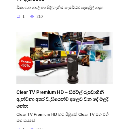
විකාශන නාලිකා පිළිගැනීම සැමවිටම පැහැදිලි නැත.
1
210
Clear TV Premium HD – ඩිජිටල් රූපවාහිනී
ඇන්ටනා අතර වැඩියෙන්ම අලෙවි වන දේ මිලදී
ගන්න
Clear TV Premium HD හට පිළිගත් Clear TV සහ එහි
සම වයසේ