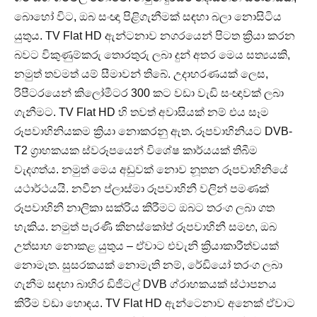
බොහෝ විට, ඔබ සංඥා පිළිගැනීමක් සඳහා බලා නොසිටිය
යුතුය. TV Flat HD ඇන්ටනාව නගරයෙන් පිටත ක්‍රියා කරන
බවට විකුණුම්කරු තොරතුරු ලබා දුන් අතර මෙය සත්‍යයකි,
නමුත් තවමත් යම් සීමාවන් තිබේ. උදාහරණයක් ලෙස,
රිපීටරයෙන් කිලෝමීටර 300 කට වඩා වැඩි සංඥාවක් ලබා
ගැනීමට. TV Flat HD හි තවත් අවාසියක් නම් එය සෑම
රූපවාහිනියකම ක්‍රියා නොකරනු ඇත. රූපවාහිනියට DVB-
T2 ග්‍රාහකයක ස්වරූපයෙන් විශේෂ කාර්යයක් තිබීම
වැදගත්ය. නමුත් මෙය අඩුවක් නොව නූතන රූපවාහිනියේ
යථාර්ථයයි. නවීන ප්ලාස්මා රූපවාහිනී වලින් පමණක්
රූපවාහිනී නාලිකා සක්රිය කිරීමට ඔබට තරංග ලබා ගත
හැකිය. නමුත් පැරණි කිනස්කෝප් රූපවාහිනී සමඟ, ඔබ
උත්සාහ නොකළ යුතුය – ඒවාට එවැනි ක්‍රියාකාරීත්වයක්
නොමැත. සුසරකයක් නොමැති නම්, රේඩියෝ තරංග ලබා
ගැනීම සඳහා බාහිර ඩිජිටල් DVB ග්රාහකයක් ස්ථාපනය
කිරීම වඩා හොඳය. TV Flat HD ඇන්ටෙනාව අනෙක් ඒවාට