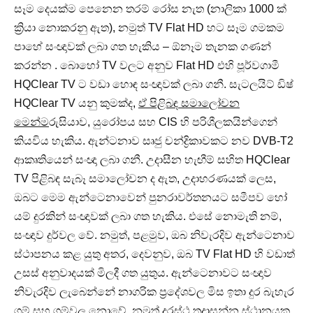
සෑම දෙයක්ම පෙනෙන තරම් රෝස නැත (නාලිකා 1000 ක්
ක්‍රියා නොකරනු ඇත), නමුත් TV Flat HD හට සෑම ගමකම
පාහේ සංඥාවක් ලබා ගත හැකිය – ඕනෑම තැනක ගණන්
කරන්න . බොහෝ TV වලට අනුව Flat HD එහි පූර්වගාමී
HQClear TV ට වඩා හොඳ සංඥාවක් ලබා ගනී. සැටලයිට් ඩිෂ්
HQClear TV යනු කුමක්ද,
ඒ පිළිබඳ සමාලෝචන
මෙන්ම
රුසියාව, යුරෝපය සහ CIS හි පරිශීලකයින්ගෙන්
කියවිය හැකිය. ඇන්ටනාව සෘජු චන්ද්‍රිකාවකට නව DVB-T2
ආකෘතියෙන් සංඥා ලබා ගනී. උදාසීන හැඟීම් සහිත HQClear
TV පිළිබඳ සැබෑ සමාලෝචන ද ඇත, උදාහරණයක් ලෙස,
ඔබට මෙම ඇන්ටෙනාවෙන් පුනරාවර්තනයට සමීපව හෝ
යම් දුරකින් සංඥාවක් ලබා ගත හැකිය. එසේ නොමැති නම්,
සංඥාව දුර්වල වේ. නමුත්, පළමුව, ඔබ නිවැරදිව ඇන්ටෙනාව
ස්ථාපනය කළ යුතු අතර, දෙවනුව, ඔබ TV Flat HD හි වඩාත්
උසස් අනුවාදයක් මිලදී ගත යුතුය. ඇන්ටෙනාවට සංඥාව
නිවැරදිව ලැබෙන්නේ නාගරික ප්‍රදේශවල මිස ඉතා දුර බැහැර
ගම් සහ ගම්වල නොවේ. නමුත් දුරස්ථ තදාසන්න ස්ථානයක,