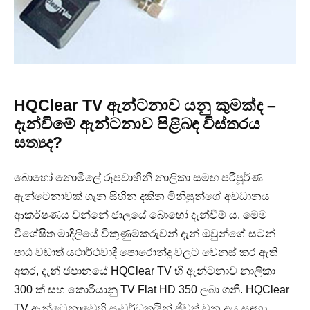
HQClear TV ඇන්ටනාව යනු කුමක්ද –
දැන්වීමේ ඇන්ටනාව පිළිබඳ විස්තරය
සත්‍යද?
බොහෝ නොමිලේ රූපවාහිනී නාලිකා සමඟ පරිපූර්ණ
ඇන්ටෙනාවක් ගැන සිහින දකින මිනිසුන්ගේ අවධානය
ආකර්ෂණය වන්නේ ජාලයේ බොහෝ දැන්වීම් ය. මෙම
විශේෂිත මාදිලියේ විකුණුම්කරුවන් දැන් ඔවුන්ගේ සටන්
පාඨ වඩාත් යථාර්ථවාදී පොරොන්දු වලට වෙනස් කර ඇති
අතර, දැන් ජපානයේ HQClear TV හි ඇන්ටනාව නාලිකා
300 ක් සහ කොරියානු TV Flat HD 350 ලබා ගනී. HQClear
TV ඇන්ටෙනාවෙහි සංවර්ධකයින් ජීවත් වන අය සඳහා