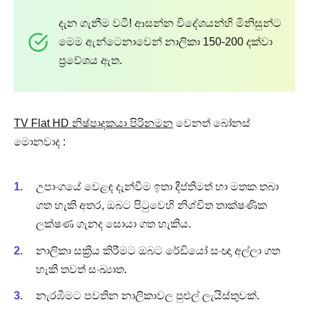
දැන ගැනීම වටී! ආසන්න විදේශයන්හි මිනිසුන්ට
මෙම ඇන්ටෙනාවෙන් නාලිකා 150-200 දක්වා
ප්‍රවේශය ඇත.
TV Flat HD නිෂ්පාදකයා පිරිනමන
වෙනත් බෝනස්
මොනවාද :
උපාංගයේ වෙළඳ දැන්වීම ඉතා දීප්තිමත් හා මතක තබා
ගත හැකි අතර, ඔබට පිටුවෙහි නිශ්චිත තාක්ෂණික
ලක්ෂණ ගැනද සොයා ගත හැකිය.
නාලිකා සක්‍රිය කිරීමට ඔබට රේඩියෝ සංඥා අල්ලා ගත
හැකි තවත් සංඛ්‍යාත.
නැරඹීමට පවතින නාලිකාවල පුළුල් ලැයිස්තුවක්.