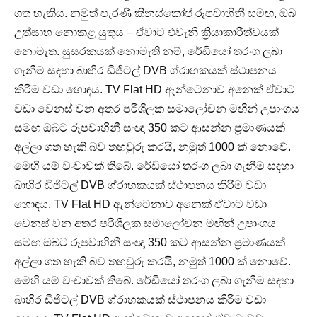
ගත හැකිය. නමුත් පැරණි කිනස්කෝප් රූපවාහිනී සමඟ, ඔබ
උත්සාහ නොකළ යුතුය – ඒවාට එවැනි ක්‍රියාකාරීත්වයක්
නොමැත. සුසරකයක් නොමැති නම්, රේඩියෝ තරංග ලබා
ගැනීම සඳහා බාහිර ඩිජිටල් DVB ග්රාහකයක් ස්ථාපනය
කිරීම වඩා හොඳය. TV Flat HD ඇන්ටෙනාව අනෙක් ඒවාට
වඩා වෙනස් වන අතර පරිශීලක සමාලෝචන මඟින් උපාංගය
සමඟ ඔබට රූපවාහිනී සංඥා 350 කට ආසන්න ප්‍රමාණයක්
අල්ලා ගත හැකි බව තහවුරු කරයි, නමුත් 1000 ක් නොවේ.
මෙහි යම් වංචාවක් තිබේ. රේඩියෝ තරංග ලබා ගැනීම සඳහා
බාහිර ඩිජිටල් DVB ග්රාහකයක් ස්ථාපනය කිරීම වඩා
හොඳය. TV Flat HD ඇන්ටෙනාව අනෙක් ඒවාට වඩා
වෙනස් වන අතර පරිශීලක සමාලෝචන මඟින් උපාංගය
සමඟ ඔබට රූපවාහිනී සංඥා 350 කට ආසන්න ප්‍රමාණයක්
අල්ලා ගත හැකි බව තහවුරු කරයි, නමුත් 1000 ක් නොවේ.
මෙහි යම් වංචාවක් තිබේ. රේඩියෝ තරංග ලබා ගැනීම සඳහා
බාහිර ඩිජිටල් DVB ග්රාහකයක් ස්ථාපනය කිරීම වඩා