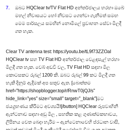
ඔබට HQClear tv/TV Flat HD අන්තර්ජාලය හරහා ඔබේ
මහල් නිවාසයට හෝ නිවසට ගෙන්වා ගැනීමත් සමඟ
මෙම පාර්සලය සමඟින් නොමිලේ ප්‍රවාහන සේවා මිලදී
ගත හැක.
Clear TV antenna test: https://youtu.be/tL9f73ZZOaI
HQClear tv සහ TV Flat HD අන්තර්ජාල වෙළඳසැල් හරහා
මිලදී ගත හැක. වෙබ් අඩවි වල, TV Flat HD සඳහා මිල
කොටසකට රුබල් 1200 කි. ඔබට රුබල් 99 කට මිලදී ගත
හැකි දිනුම් ඇදීමක් අප සතුව ඇත. [බොත්තම
href=”https://shopblogger.top/r/RnwT0jQJ/s”
hide_link=”yes” size=”small” target=”_blank”]මට
ජයග්‍රහණය කිරීමට අවශ්‍යයි![/button] HQClear රූපවාහිනී
ඇන්ටනාව සඳහා අඩු මිල , සහතික කළ ගුණාත්මකභාවය,
ලිපිනය වෙත බෙදා හැරීම – ඇන්ටෙනාවෙහි ප්රධාන වාසි,
නමුත් තවමත් මිලදී ගැනීමේදී පරෙස්සම් වීම ගැන අමතක