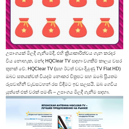
උපාංගයක් මිලදී ගැනීමේදී, එහි ක්‍රියාකාරිත්වය ගැන කරදර
විය නොහැක, මන්ද HQClear TV සඳහා වගකීම් කාලය වසර
තුනක් වේ. HQClear TV (සහ ඊටත් වඩා දියුණු TV Flat HD)
ඔබට සතයක්වත් වියදම් නොකර චිත්‍රපට සහ ඔබේ ප්‍රියතම
රූපවාහිනී වැඩසටහන් රස විඳීමට ඉඩ සලසයි. ඔබ ගෙවිය
යුත්තේ එක් වරක් පමණි – උපාංගය මිලදී ගැනීම සඳහා.