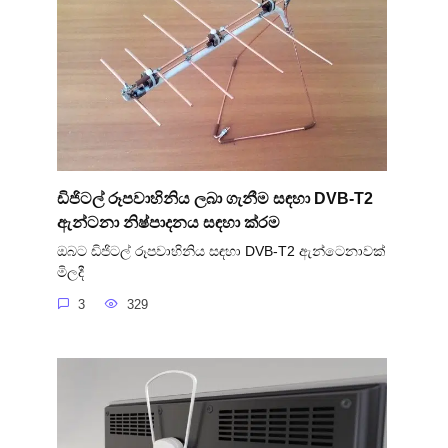
ඩිජිටල් රූපවාහිනිය ලබා ගැනීම සඳහා DVB-T2
ඇන්ටනා නිෂ්පාදනය සඳහා ක්රම
ඔබට ඩිජිටල් රූපවාහිනිය සඳහා DVB-T2 ඇන්ටෙනාවක්
මිලදී
3
329