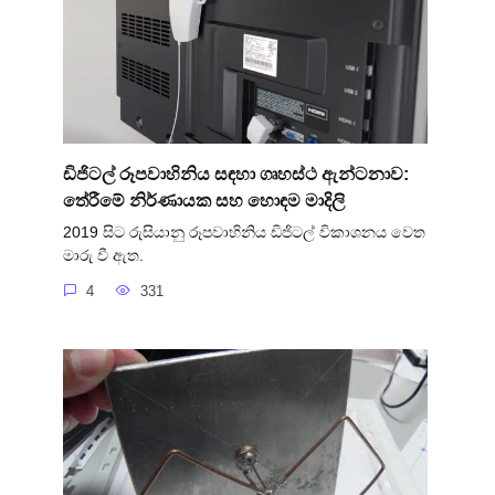
ඩිජිටල් රූපවාහිනිය සඳහා ගෘහස්ථ ඇන්ටනාව:
තේරීමේ නිර්ණායක සහ හොඳම මාදිලි
2019 සිට රුසියානු රූපවාහිනිය ඩිජිටල් විකාශනය වෙත
මාරු වී ඇත.
4
331