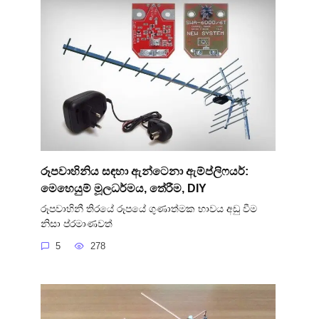
රූපවාහිනිය සඳහා ඇන්ටෙනා ඇම්ප්ලිෆයර්:
මෙහෙයුම් මූලධර්මය, තේරීම, DIY
රූපවාහිනී තිරයේ රූපයේ ගුණාත්මක භාවය අඩු වීම
නිසා ප්රමාණවත්
5
278