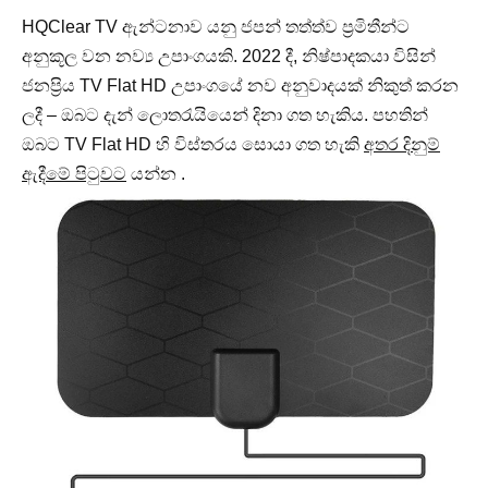
HQClear TV ඇන්ටනාව යනු ජපන් තත්ත්ව ප්‍රමිතීන්ට
අනුකූල වන නව්‍ය උපාංගයකි. 2022 දී, නිෂ්පාදකයා විසින්
ජනප්‍රිය TV Flat HD උපාංගයේ නව අනුවාදයක් නිකුත් කරන
ලදී – ඔබට දැන් ලොතරැයියෙන් දිනා ගත හැකිය. පහතින්
ඔබට TV Flat HD හි විස්තරය සොයා ගත හැකි
අතර දිනුම්
ඇදීමේ පිටුවට
යන්න .