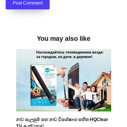
You may also like
නව සැලසුම් සහ නව විශේෂාංග සහිත HQClear
TV ඇන්ටනාව