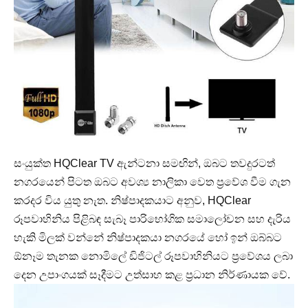
සංයුක්ත HQClear TV ඇන්ටනා සමඟින්, ඔබට තවදුරටත්
නගරයෙන් පිටත ඔබට අවශ්‍ය නාලිකා වෙත ප්‍රවේශ වීම ගැන
කරදර විය යුතු නැත. නිෂ්පාදකයාට අනුව, HQClear
රූපවාහිනිය පිළිබඳ සැබෑ පාරිභෝගික සමාලෝචන සහ දැරිය
හැකි මිලක් වන්නේ නිෂ්පාදකයා නගරයේ හෝ ඉන් ඔබ්බට
ඕනෑම තැනක නොමිලේ ඩිජිටල් රූපවාහිනියට ප්‍රවේශය ලබා
දෙන උපාංගයක් සෑදීමට උත්සාහ කළ ප්‍රධාන නිර්ණායක වේ.