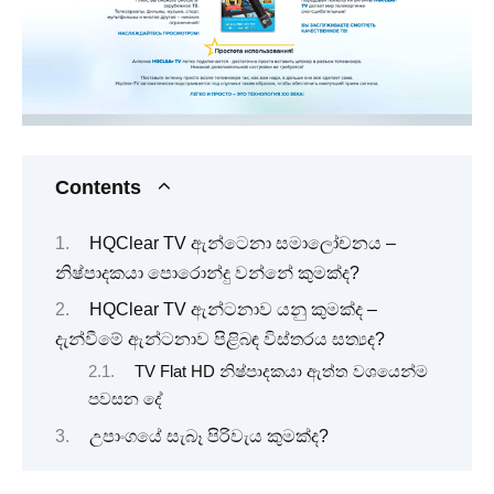
Contents
HQClear TV ඇන්ටෙනා සමාලෝචනය –
නිෂ්පාදකයා පොරොන්දු වන්නේ කුමක්ද?
HQClear TV ඇන්ටනාව යනු කුමක්ද –
දැන්වීමේ ඇන්ටනාව පිළිබඳ විස්තරය සත්‍යද?
TV Flat HD නිෂ්පාදකයා ඇත්ත වශයෙන්ම
පවසන දේ
උපාංගයේ සැබෑ පිරිවැය කුමක්ද?