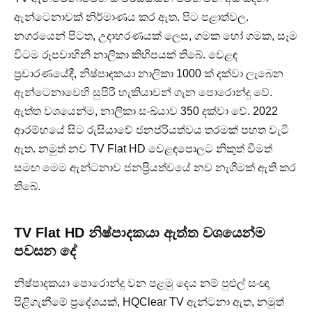
ඇන්ටෙනාවක් නිර්මාණය කර ඇත. පිට පළාත්වල.
නගරයෙන් පිටත, උදාහරණයක් ලෙස, ගමක හෝ ගමක, සෑම
විටම රූපවාහිනී නාලිකා කිහිපයක් තිබේ. වෙළඳ
ප්‍රචාරණයේදී, නිෂ්පාදකයා නාලිකා 1000 ක් දක්වා ලැබෙන
ඇන්ටෙනාවෙහි සුපිරි හැකියාවන් ගැන පොරොන්දු වේ.
ඇත්ත වශයෙන්ම, නාලිකා සංඛ්යාව 350 දක්වා වේ. 2022
ආරම්භයේ සිට රුසියාවේ ජනප්රියත්වය තරමක් පහත වැටී
ඇත. නමුත් නව TV Flat HD වෙළඳපොලට නිකුත් වීමත්
සමඟ මෙම ඇන්ටනාව ජනප්‍රියත්වයේ නව නැගීමක් ඇති කර
තිබේ.
TV Flat HD නිෂ්පාදකයා ඇත්ත වශයෙන්ම
පවසන දේ
නිෂ්පාදකයා පොරොන්දු වන පළමු දෙය නම් පුළුල් සංඥා
පිළිගැනීමේ ප්‍රදේශයක්, HQClear TV ඇන්ටනා ඇත, නමුත්