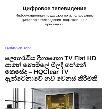
Skip
Цифровое телевидение
to
content
Информационная поддержка по использованию
цифрового телевидения, подключении и
приставках.
ТЕХНИКА
АНТЕННА
ලොතරැයිය දිනාගෙන TV Flat HD
පාහේ නොමිලේ මිලදී ගන්නේ
කෙසේද – HQClear TV
ඇන්ටෙනාවේ නව වෙනස් කිරීමකි