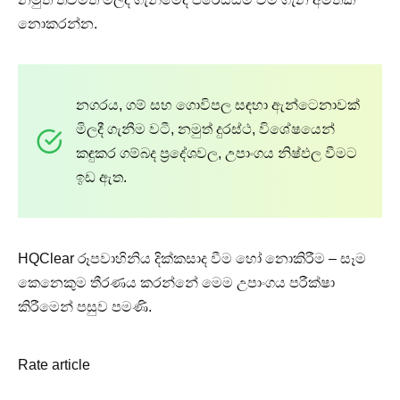
නොකරන්න.
නගරය, ගම් සහ ගොවිපල සඳහා ඇන්ටෙනාවක්
මිලදී ගැනීම වටී, නමුත් දුරස්ථ, විශේෂයෙන්
කඳුකර ගම්බද ප්‍රදේශවල, උපාංගය නිෂ්ඵල වීමට
ඉඩ ඇත.
HQClear රූපවාහිනිය දික්කසාද වීම හෝ නොකිරීම – සෑම
කෙනෙකුම තීරණය කරන්නේ මෙම උපාංගය පරීක්ෂා
කිරීමෙන් පසුව පමණි.
Rate article