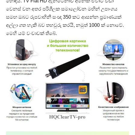
හොඳය. TV Flat HD ඇන්ටෙනාව අනෙක් ඒවාට වඩා
වෙනස් වන අතර පරිශීලක සමාලෝචන මඟින් උපාංගය
සමඟ ඔබට රූපවාහිනී සංඥා 350 කට ආසන්න ප්‍රමාණයක්
අල්ලා ගත හැකි බව තහවුරු කරයි, නමුත් 1000 ක් නොවේ.
මෙහි යම් වංචාවක් තිබේ.