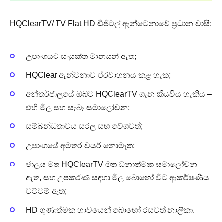
HQClearTV/ TV Flat HD ඩිජිටල් ඇන්ටෙනාවේ ප්‍රධාන වාසි:
උපාංගයට සංයුක්ත මානයන් ඇත;
HQClear ඇන්ටනාව ප්රවාහනය කළ හැක;
අන්තර්ජාලයේ ඔබට HQClearTV ගැන කියවිය හැකිය –
එහි මිල සහ සැබෑ සමාලෝචන;
සම්බන්ධතාවය සරල සහ වේගවත්;
උපාංගයේ අමතර වයර් නොමැත;
ජාලය මත HQClearTV මත ධනාත්මක සමාලෝචන
ඇත, සහ උපකරණ සඳහා මිල බොහෝ විට ආකර්ෂණීය
වට්ටම් ඇත;
HD ගුණාත්මක භාවයෙන් බොහෝ රසවත් නාලිකා.