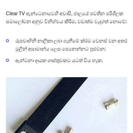
Clear TV ඇන්ටෙනාවෙහි අවාසි, ජාලයේ පවතින පරිශීලක
සමාලෝචන අනුව විනිශ්චය කිරීම, වඩාත්ම වැදගත් නොවේ:
රූපවාහිනී නාලිකා ලබා ගැනීමේ ක්රම වෙනස් වන අතර
මුලින් අසාමාන්ය ලෙස පෙනෙන්නට පුළුවන;
ඇන්ටනා දායක ගාස්තුවකට යටත් විය හැක.