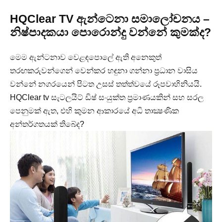
HQClear TV ඇන්ටෙනා සමාලෝචනය –
නිෂ්පාදකයා පොරොන්දු වන්නේ කුමක්ද?
මෙම ඇන්ටනාව වෙළඳපොලේ ඇති අනෙකුත්
තරඟකරුවන්ගෙන් වෙන්කර හඳුනා ගන්නා ප්‍රධාන වාසිය
වන්නේ නගරයෙන් පිටත උසස් තත්ත්වයේ රූපවාහිනියයි.
HQClear tv සැටලයිට් ඩිෂ් සංයුක්ත ප්‍රමාණයකින් සහ සරල
පෙනුමක් ඇත, එහි කුමන ආකාරයේ අධි තාක්‍ෂණික
අන්තර්ගතයක් තිබේද?