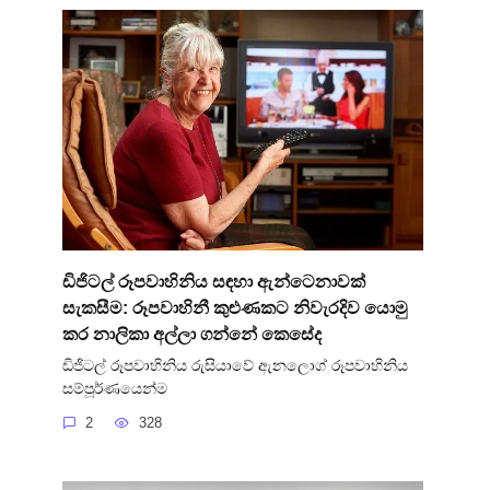
ඩිජිටල් රූපවාහිනිය සඳහා ඇන්ටෙනාවක්
සැකසීම: රූපවාහිනී කුළුණකට නිවැරදිව යොමු
කර නාලිකා අල්ලා ගන්නේ කෙසේද
ඩිජිටල් රූපවාහිනිය රුසියාවේ ඇනලොග් රූපවාහිනිය
සම්පූර්ණයෙන්ම
2
328