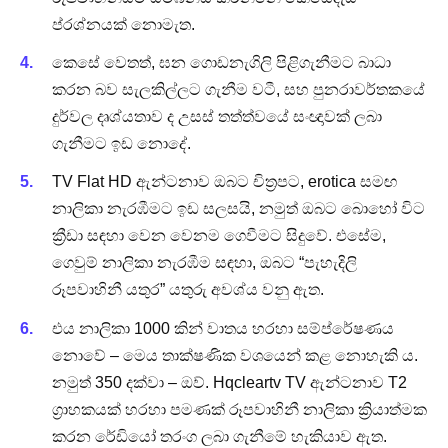
ප්රශ්නයක් නොමැත.
කෙසේ වෙතත්, ඝන ගොඩනැගිලි පිළිගැනීමට බාධා
කරන බව සැලකිල්ලට ගැනීම වටී, සහ පුනරාවර්තකයේ
දුර්වල දෘශ්යතාව ද උසස් තත්ත්වයේ සංඥාවක් ලබා
ගැනීමට ඉඩ නොදේ.
TV Flat HD ඇන්ටනාව ඔබට චිත්‍රපට, erotica සමඟ
නාලිකා නැරඹීමට ඉඩ සලසයි, නමුත් ඔබට බොහෝ විට
ක්‍රීඩා සඳහා වෙන වෙනම ගෙවීමට සිදුවේ. එසේම,
ගෙවුම් නාලිකා නැරඹීම සඳහා, ඔබට “පැහැදිලි
රූපවාහිනී යතුර” යතුරු අවශ්ය වනු ඇත.
එය නාලිකා 1000 කින් වාතය හරහා සම්ප්රේෂණය
නොවේ – මෙය තාක්ෂණික වශයෙන් කළ නොහැකි ය.
නමුත් 350 දක්වා – ඔව්. Hqcleartv TV ඇන්ටනාව T2
ග්‍රාහකයක් හරහා පමණක් රූපවාහිනී නාලිකා ක්‍රියාත්මක
කරන රේඩියෝ තරංග ලබා ගැනීමේ හැකියාව ඇත.