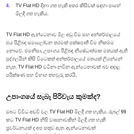
TV Flat HD දිනා ගත හැකි අතර කිසිවක් සඳහා පාහේ
මිලදී ගත හැකිය.
TV Flat HD ඇන්ටෙනාව මිල අඩු වීම සහ අන්තර්ජාලයේ
එය පිළිබඳ සමාලෝචන තරමක් පක්ෂපාතී වීම නිකම්ම
නොවේ. එමනිසා, උපාංගය පිළිබඳ නිෂේධාත්මක මතයක් ඇති
පුද්ගලයින් කිසි විටෙකත් අන්තර්ජාලයේ මතයක් ලියන්නේ
නැත. TV Flat HD වටිනා නවීන ඇන්ටෙනාවක් බව අදාළ
පරීක්ෂණ සහ විභාග තහවුරු කරයි.
උපාංගයේ සැබෑ පිරිවැය කුමක්ද?
ඔබට විවිධ අඩවි වල TV Flat HD මිලදී ගත හැකිය. රූබල් 99
කට TV Flat HD නිසි වාසනාවකින් මිලදී ගත හැකි
ප්‍රවර්ධනයක් ද අප සතුව ඇත. ඇන්ටෙනාවක්