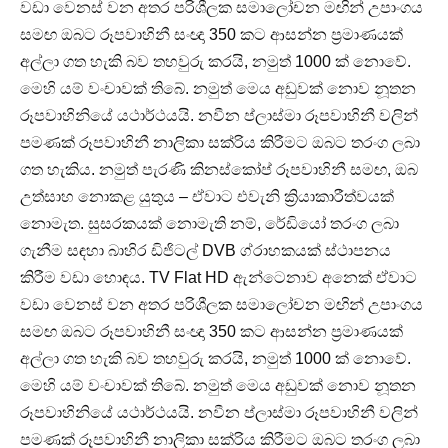
වඩා වෙනස් වන අතර පරිශීලක සමාලෝචන මඟින් උපාංගය
සමඟ ඔබට රූපවාහිනී සංඥා 350 කට ආසන්න ප්‍රමාණයක්
අල්ලා ගත හැකි බව තහවුරු කරයි, නමුත් 1000 ක් නොවේ.
මෙහි යම් වංචාවක් තිබේ. නමුත් මෙය අඩුවක් නොව නූතන
රූපවාහිනියේ යථාර්ථයයි. නවීන ප්ලාස්මා රූපවාහිනී වලින්
පමණක් රූපවාහිනී නාලිකා සක්රිය කිරීමට ඔබට තරංග ලබා
ගත හැකිය. නමුත් පැරණි කිනස්කෝප් රූපවාහිනී සමඟ, ඔබ
උත්සාහ නොකළ යුතුය – ඒවාට එවැනි ක්‍රියාකාරීත්වයක්
නොමැත. සුසරකයක් නොමැති නම්, රේඩියෝ තරංග ලබා
ගැනීම සඳහා බාහිර ඩිජිටල් DVB ග්රාහකයක් ස්ථාපනය
කිරීම වඩා හොඳය. TV Flat HD ඇන්ටෙනාව අනෙක් ඒවාට
වඩා වෙනස් වන අතර පරිශීලක සමාලෝචන මඟින් උපාංගය
සමඟ ඔබට රූපවාහිනී සංඥා 350 කට ආසන්න ප්‍රමාණයක්
අල්ලා ගත හැකි බව තහවුරු කරයි, නමුත් 1000 ක් නොවේ.
මෙහි යම් වංචාවක් තිබේ. නමුත් මෙය අඩුවක් නොව නූතන
රූපවාහිනියේ යථාර්ථයයි. නවීන ප්ලාස්මා රූපවාහිනී වලින්
පමණක් රූපවාහිනී නාලිකා සක්රිය කිරීමට ඔබට තරංග ලබා