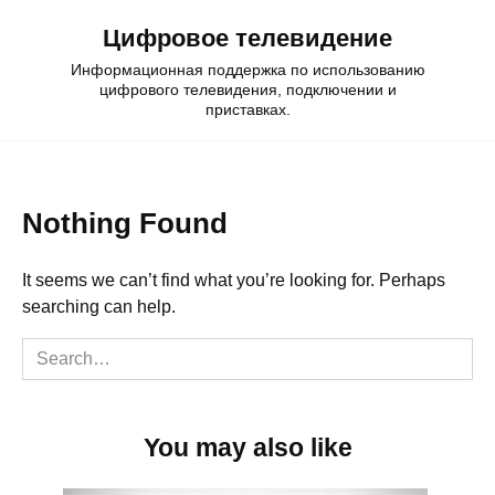
Skip
Цифровое телевидение
to
content
Информационная поддержка по использованию
цифрового телевидения, подключении и
приставках.
Nothing Found
It seems we can’t find what you’re looking for. Perhaps
searching can help.
Search
for:
You may also like