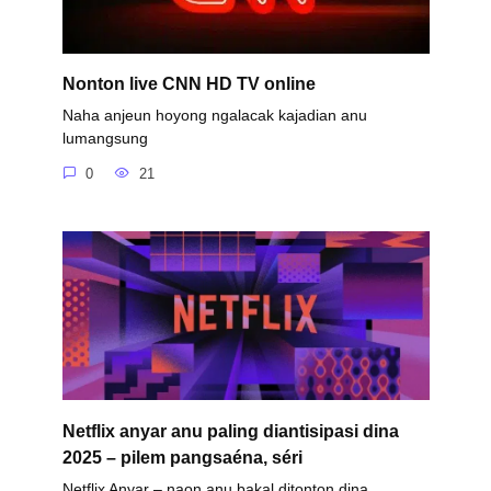
Nonton live CNN HD TV online
Naha anjeun hoyong ngalacak kajadian anu
lumangsung
0
21
Netflix anyar anu paling diantisipasi dina
2025 – pilem pangsaéna, séri
Netflix Anyar – naon anu bakal ditonton dina