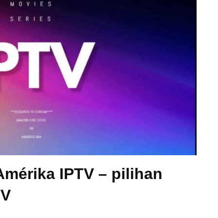
mérika IPTV – pilihan
TV