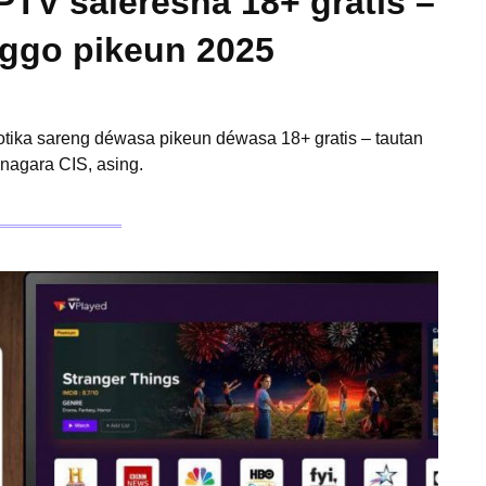
PTV saleresna 18+ gratis –
nggo pikeun 2025
otika sareng déwasa pikeun déwasa 18+ gratis – tautan
nagara CIS, asing.