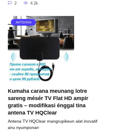
2
4.2k.
АНТЕННА
Kumaha carana meunang lotre
sareng mésér TV Flat HD ampir
gratis – modifikasi énggal tina
antena TV HQClear
Antena TV HQClear mangrupikeun alat inovatif
anu nyumponan