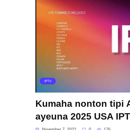
IPTV
Kumaha nonton tipi A
ayeuna 2025 USA IP
November 7, 2022
0
176