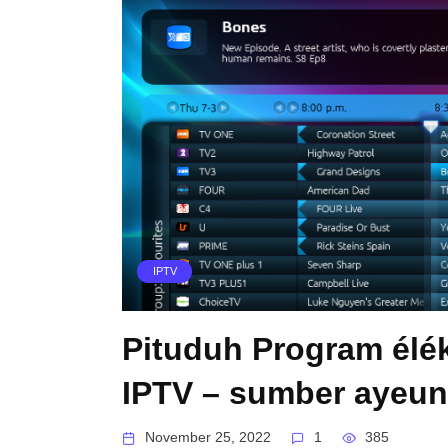
IPTV
Pituduh Program élék
IPTV – sumber ayeu
November 25, 2022
1
385