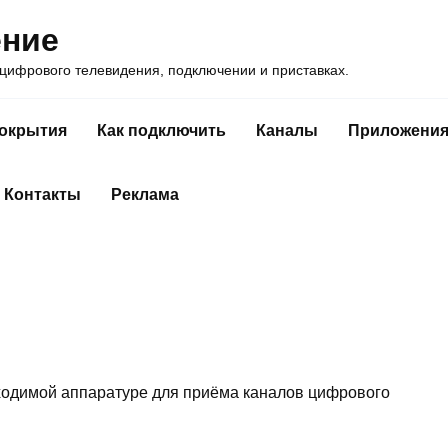
ение
ифрового телевидения, подключении и приставках.
покрытия
Как подключить
Каналы
Приложени
Контакты
Реклама
бходимой аппаратуре для приёма каналов цифрового