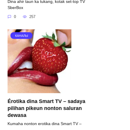
Dina ahir taun ka tukang, kotak set-top TV
SberBox
0
257
КАНАЛЫ
Érotika dina Smart TV – sadaya
pilihan pikeun nonton saluran
dewasa
Kumaha nonton erotika dina Smart TV –