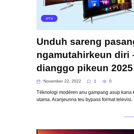
IPTV
Unduh sareng pasang
ngamutahirkeun diri –
dianggo pikeun 2025
November 22, 2022
1
0
Téknologi modéren anu gampang asup kana 
utama. Aranjeunna teu bypass format televisi.