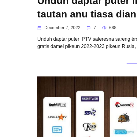
Unduh daptar puter I
tautan anu tiasa dia
December 7, 2022
7
688
Unduh daptar puter IPTV saleresna sareng ér
gratis damel pikeun 2022-2023 pikeun Rusia, 