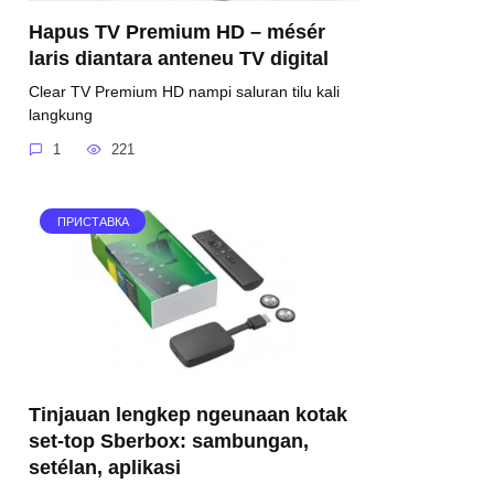
Hapus TV Premium HD – mésér
laris diantara anteneu TV digital
Clear TV Premium HD nampi saluran tilu kali
langkung
1
221
ПРИСТАВКА
Tinjauan lengkep ngeunaan kotak
set-top Sberbox: sambungan,
setélan, aplikasi