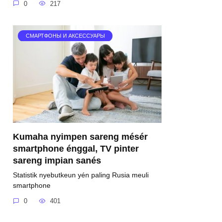
0
217
СМАРТФОНЫ И АКСЕССУАРЫ
Kumaha nyimpen sareng mésér
smartphone énggal, TV pinter
sareng impian sanés
Statistik nyebutkeun yén paling Rusia meuli
smartphone
0
401