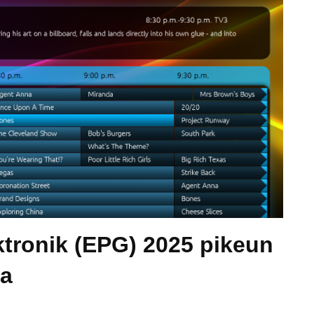
tronik (EPG) 2025 pikeun
na