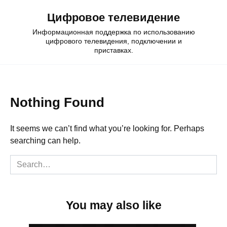
Skip
Цифровое телевидение
to
content
Информационная поддержка по использованию
цифрового телевидения, подключении и
приставках.
Nothing Found
It seems we can’t find what you’re looking for. Perhaps
searching can help.
Search
for:
You may also like