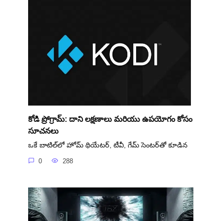
కోడి ప్రోగ్రామ్: దాని లక్షణాలు మరియు ఉపయోగం కోసం
సూచనలు
ఒకే బాటిల్‌లో హోమ్ థియేటర్, టీవీ, గేమ్ సెంటర్‌తో కూడిన
0
288