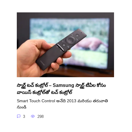
స్మార్ట్ టచ్ కంట్రోల్ – Samsung స్మార్ట్ టీవీల కోసం
వాయిస్ కంట్రోల్‌తో టచ్ కంట్రోల్
Smart Touch Control అనేది 2013 మరియు తరువాతి
నుండి
3
298