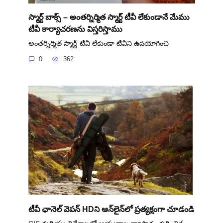
స్మార్ట్ బాక్స్ – అంతర్నిర్మిత స్మార్ట్ టీవీ లేకుండానే మేము
టీవీ కార్యాచరణను విస్తరిస్తాము
అంతర్నిర్మిత స్మార్ట్ టీవీ లేకుండా టీవీని ఉపయోగించి
0
362
టీవీ ఛానెల్ వెపన్ HDని ఆన్‌లైన్‌లో ప్రత్యక్షంగా చూడండి