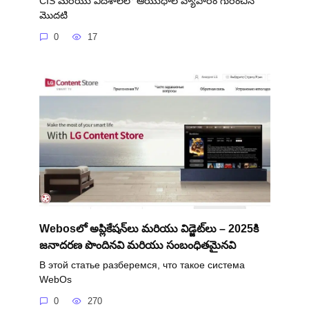
CIS మరియు విదేశాలలో ఆయుధాల వ్యాపారం గురించిన
మొదటి
0
17
Webosలో అప్లికేషన్‌లు మరియు విడ్జెట్‌లు – 2025కి
జనాదరణ పొందినవి మరియు సంబంధితమైనవి
В этой статье разберемся, что такое система
WebOs
0
270