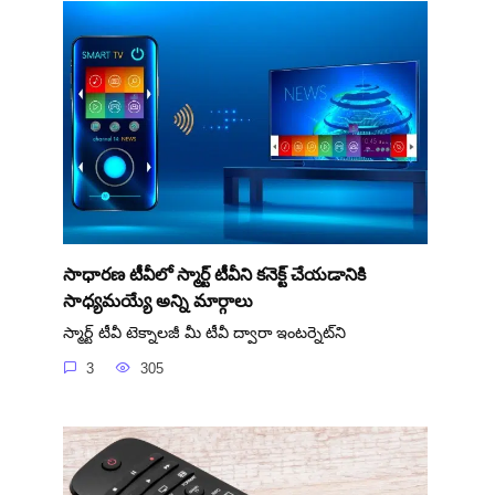
సాధారణ టీవీలో స్మార్ట్ టీవీని కనెక్ట్ చేయడానికి
సాధ్యమయ్యే అన్ని మార్గాలు
స్మార్ట్ టీవీ టెక్నాలజీ మీ టీవీ ద్వారా ఇంటర్నెట్‌ని
3
305