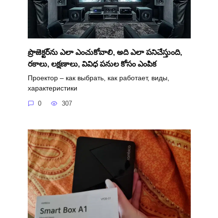
ప్రొజెక్టర్‌ను ఎలా ఎంచుకోవాలి, అది ఎలా పనిచేస్తుంది,
రకాలు, లక్షణాలు, వివిధ పనుల కోసం ఎంపిక
Проектор – как выбрать, как работает, виды,
характеристики
0
307