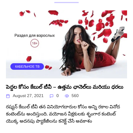
КАБЕЛЬНОЕ ТВ
పెద్దల కోసం కేబుల్ టీవీ – ఉత్తమ ఛానెల్‌లు మరియు ధరలు
August 27, 2021
0
560
రష్యన్ కేబుల్ టీవీ తన వినియోగదారుల కోసం అన్ని రకాల వినోద
కంటెంట్‌ను అందిస్తుంది. వయోజన వీక్షకులకు శృంగార కంటెంట్
యొక్క అదనపు ప్యాకేజీలను కనెక్ట్ చేసే అవకాశం