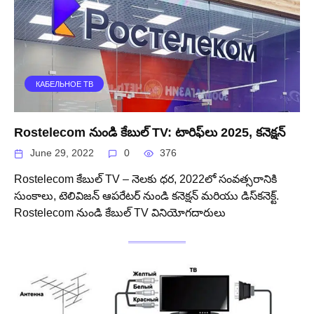
КАБЕЛЬНОЕ ТВ
Rostelecom నుండి కేబుల్ TV: టారిఫ్‌లు 2025, కనెక్షన్
June 29, 2022
0
376
Rostelecom కేబుల్ TV – నెలకు ధర, 2022లో సంవత్సరానికి
సుంకాలు, టెలివిజన్ ఆపరేటర్ నుండి కనెక్షన్ మరియు డిస్‌కనెక్ట్.
Rostelecom నుండి కేబుల్ TV వినియోగదారులు