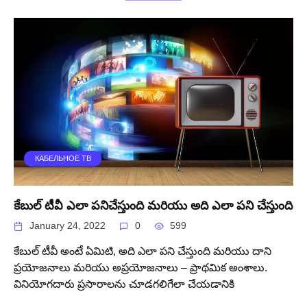
КАБЕЛЬНОЕ ТВ
కేబుల్ టీవీ ఎలా పనిచేస్తుంది మరియు అది ఎలా పని చేస్తుంది
January 24, 2022
0
599
కేబుల్ టీవీ అంటే ఏమిటి, అది ఎలా పని చేస్తుంది మరియు దాని
ప్రయోజనాలు మరియు అప్రయోజనాలు – ప్రాథమిక అంశాలు.
వినియోగదారు ప్రసారాలను చూడగలిగేలా చేయడానికి