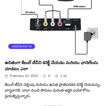
КАБЕЛЬНОЕ ТВ
ఉచితంగా కేబుల్ టీవీని కనెక్ట్ చేయడం మరియు ఛానెల్‌లను
చూడటం ఎలా
February 10, 2022
0
1.1k.
కేబుల్ టీవీని చెల్లింపు మరియు ఉచిత ప్రాతిపదికన కనెక్ట్ చేయవచ్చు.
వాస్తవానికి, చాలా మంది పౌరులు మరింత ఆర్థిక ఎంపిక కోసం
ప్రయత్నిస్తున్నారు.