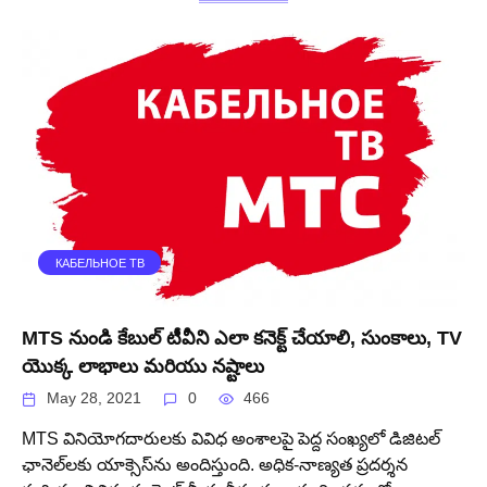
КАБЕЛЬНОЕ ТВ
MTS నుండి కేబుల్ టీవీని ఎలా కనెక్ట్ చేయాలి, సుంకాలు, TV
యొక్క లాభాలు మరియు నష్టాలు
May 28, 2021
0
466
MTS వినియోగదారులకు వివిధ అంశాలపై పెద్ద సంఖ్యలో డిజిటల్
ఛానెల్‌లకు యాక్సెస్‌ను అందిస్తుంది. అధిక-నాణ్యత ప్రదర్శన