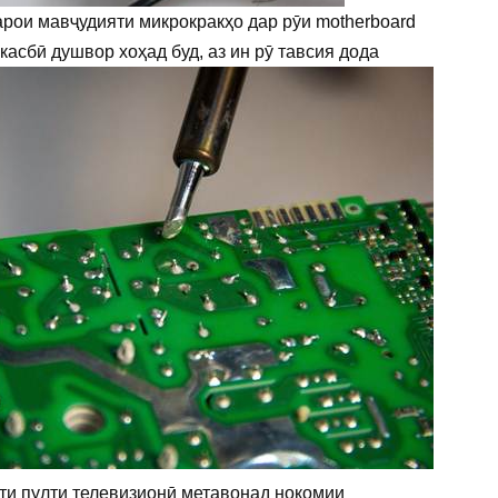
рои мавҷудияти микрокракҳо дар рӯи motherboard
сбӣ душвор хоҳад буд, аз ин рӯ тавсия дода
лти пулти телевизионӣ метавонад нокомии