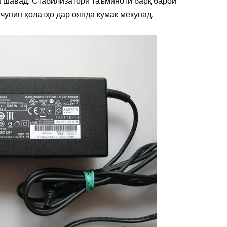
 шавад. Стабилизатори таъминоти барқ ​​барои
 чунин ҳолатҳо дар оянда кӯмак мекунад.