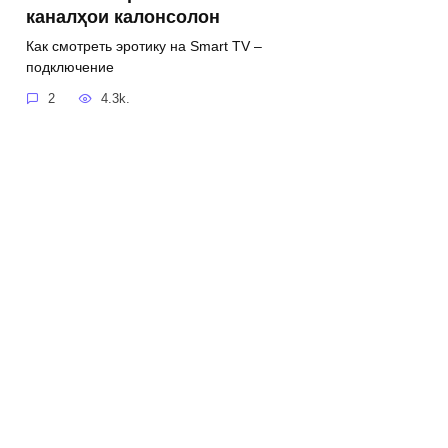
каналҳои калонсолон
Как смотреть эротику на Smart TV –
подключение
2
4.3k.