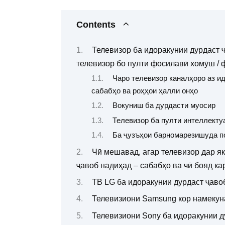
Contents
Телевизор ба идоракунии дурдаст ҷ
телевизор бо пулти фосилавӣ хомӯш /
Чаро телевизор каналҳоро аз ид
сабабҳо ва роҳҳои ҳалли онҳо
Вокуниш ба дурдасти муосир
Телевизор ба пулти интеллекту
Ба ҷузъҳои барномарезишуда п
Чӣ мешавад, агар телевизор дар як
ҷавоб надиҳад – сабабҳо ва чӣ бояд ка
ТВ LG ба идоракунии дурдаст ҷаво
Телевизиони Samsung кор намекун
Телевизиони Sony ба идоракунии д