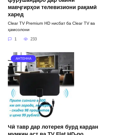
мавҷгирҳои телевизиони рақамӣ
харед
Clear TV Premium HD нисбат ба Clear TV ва
ҳамсолони
1
233
АНТЕННА
Чӣ тавр дар лотерея бурд кардан
мумкин аст ва TV Flat HD-ро