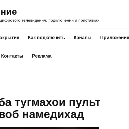
ение
ифрового телевидения, подключении и приставках.
покрытия
Как подключить
Каналы
Приложени
Контакты
Реклама
ба тугмахои пульт
авоб намедихад