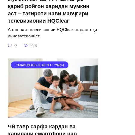
қариб ройгон харидан мумкин
аст – тағироти нави мавҷгири
телевизионии HQClear
Антеннаи телевизионии HQClear як дастгоҳи
инноватсионист
0
224
СМАРТФОНЫ И АКСЕССУАРЫ
Чӣ тавр сарфа кардан ва
харидани смартфони нав,