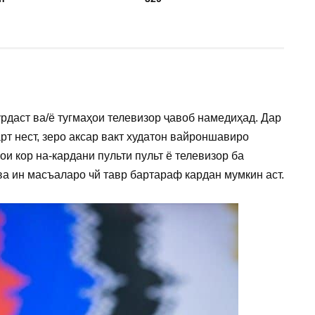
урдаст ва/ё тугмаҳои телевизор ҷавоб намедиҳад. Дар
рт нест, зеро аксар вакт худатон вайроншавиро
и кор на-кардани пульти пульт ё телевизор ба
а ин масъаларо чй тавр бартараф кардан мумкин аст.