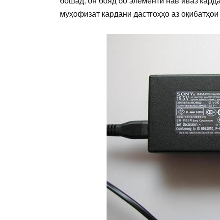
бошад, он бояд бо элементи нав иваз карда
муҳофизат кардани дастгоҳҳо аз оқибатҳои