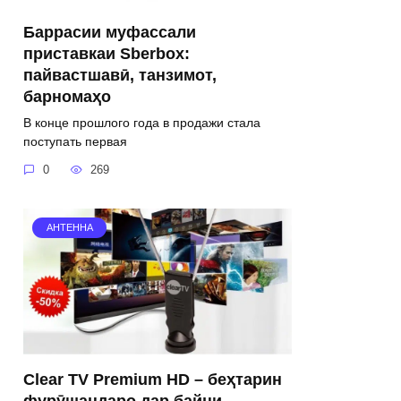
Баррасии муфассали
приставкаи Sberbox:
пайвастшавӣ, танзимот,
барномаҳо
В конце прошлого года в продажи стала
поступать первая
0
269
АНТЕННА
Clear TV Premium HD – беҳтарин
фурӯшандаро дар байни