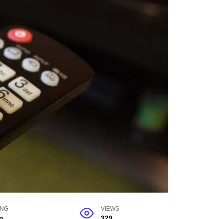
ING
VIEWS
n
329