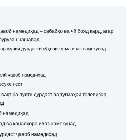
авоб намедиҳад – сабабҳо ва чӣ бояд кард, агар
 фурӯзон нашавад
оракунии дурдасти кӯҳнаи тугма иваз намекунад –
алӣ ҷавоб намедиҳад
осухе нест
 вақт ба пулти дурдаст ва тугмаҳои телевизор
рд
б намедиҳад
ад ва каналҳоро иваз намекунад
урдаст ҷавоб намедиҳад