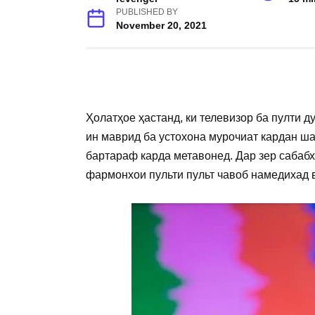
PUBLISHED BY
November 20, 2021
Ҳолатҳое ҳастанд, ки телевизор ба пулти д
ин маврид ба устохона мурочиат кардан ша
бартараф карда метавонед. Дар зер сабабхо
фармонхои пульти пульт чавоб намедихад в