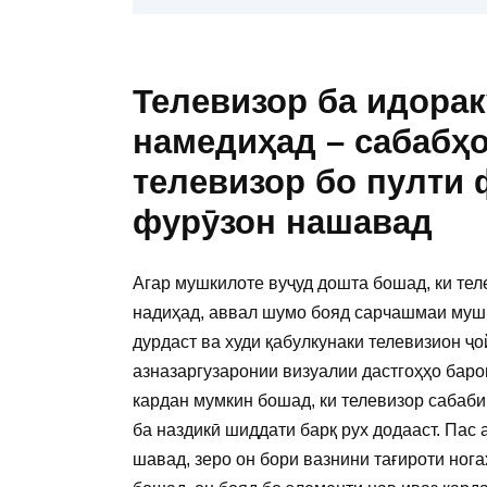
Телевизор ба идорак
намедиҳад – сабабҳо
телевизор бо пулти 
фурӯзон нашавад
Агар мушкилоте вуҷуд дошта бошад, ки тел
надиҳад, аввал шумо бояд сарчашмаи мушк
дурдаст ва худи қабулкунаки телевизион ҷ
азназаргузаронии визуалии дастгоҳҳо баро
кардан мумкин бошад, ки телевизор сабаби
ба наздикӣ шиддати барқ ​​рух додааст. Пас
шавад, зеро он бори вазнини тағироти нога