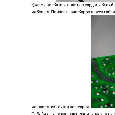
Қадами навбатӣ ин тафтиш кардани блок ба
мебошад. Пайвастшавӣ барои шахси ғайрика
мешавад, ки тахтаи нав харед.
Сабаби дигари кор накардани тугмаҳои пу