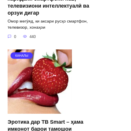
телевизиони интеллектуалӣ ва
орзуи дигар
Омор мегӯяд, ки аксари русҳо смартфон,
телевизор, хонаҳои
0
440
КАНАЛЫ
Эротика дар ТВ Smart – ҳама
имконот барои тамошои