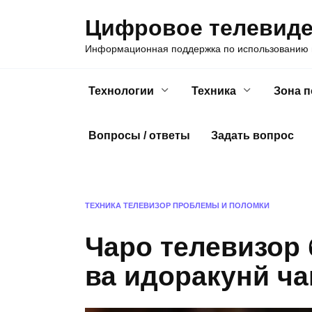
Skip
Цифровое телевид
to
content
Информационная поддержка по использованию ц
Технологии
Техника
Зона 
Вопросы / ответы
Задать вопрос
ТЕХНИКА
ТЕЛЕВИЗОР
ПРОБЛЕМЫ И ПОЛОМКИ
Чаро телевизор 
ва идоракунй ч