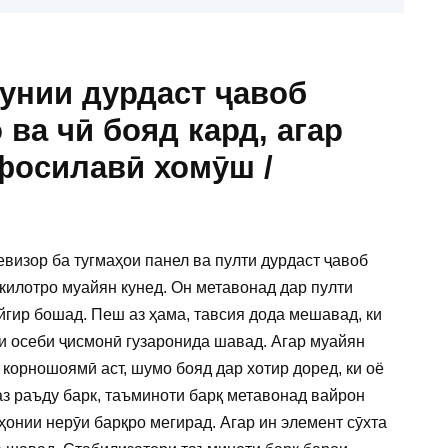
унии дурдаст ҷавоб
 ва чӣ бояд кард, агар
фосилавӣ хомӯш /
евизор ба тугмаҳои панел ва пулти дурдаст ҷавоб
илотро муайян кунед. Он метавонад дар пулти
ойгир бошад. Пеш аз ҳама, тавсия дода мешавад, ки
и осеби ҷисмонӣ гузаронида шавад. Агар муайян
 корношоямӣ аст, шумо бояд дар хотир доред, ки оё
 аз раъду барк, таъминоти барқ ​​метавонад вайрон
ҳонии нерӯи барқро мегирад. Агар ин элемент сӯхта