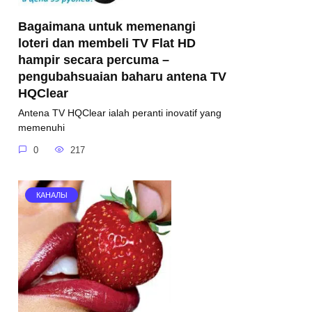
Bagaimana untuk memenangi
loteri dan membeli TV Flat HD
hampir secara percuma –
pengubahsuaian baharu antena TV
HQClear
Antena TV HQClear ialah peranti inovatif yang
memenuhi
0
217
КАНАЛЫ