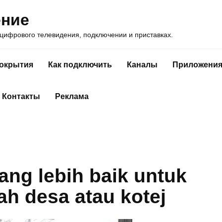
ение
ифрового телевидения, подключении и приставках.
покрытия
Как подключить
Каналы
Приложени
Контакты
Реклама
ang lebih baik untuk
ah desa atau kotej