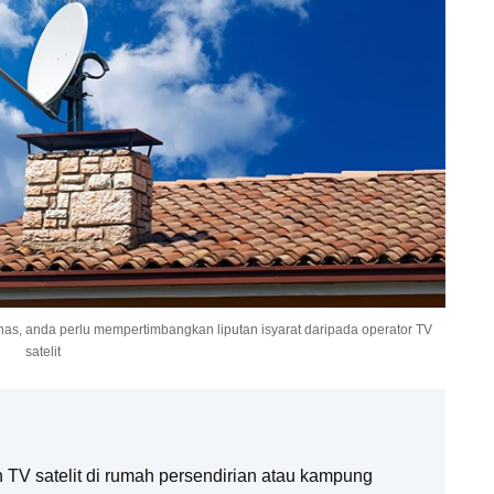
nas, anda perlu mempertimbangkan liputan isyarat daripada operator TV
satelit
h TV satelit di rumah persendirian atau kampung