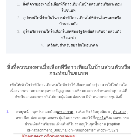
สิ่งที่ควรมองหาเมื่อเลือกทีวีดาวเทียมในบ้านส่วนตัวหรือกระท่อม
ในชนบท
อุปกรณ์ใดที่จำเป็นในการนำทีวีดาวเทียมไปที่บ้านในชนบทหรือ
บ้านส่วนตัว
ผู้ให้บริการรายใดให้เลือกในสหพันธรัฐรัสเซียสำหรับบ้านส่วนตัว
หรือเดชา
เคล็ดลับสำหรับสมาชิกในอนาคต
สิ่งที่ควรมองหาเมื่อเลือกทีวีดาวเทียมในบ้านส่วนตัวหรือ
กระท่อมในชนบท
เพื่อให้เข้าใจว่าทีวีดาวเทียมรุ่นใดดีกว่าให้เลือกคุณต้องรู้ว่าควรใส่ใจด้านใด
เนื่องจากความครอบคลุมของสัญญาณดาวเทียมและการกำหนดค่าอุปกรณ์ที่
จำเป็นอาจแตกต่างกันไปตามผู้ผลิตแต่ละราย มีจำหน่ายหลายชุดดังนี้
สมบูรณ์
– ชุดประกอบด้วย
เสาอากาศ
, เครื่องรับ / โมดูลพิเศษ ,
ตัวแปลง
,
สายเชื่อมต่อและชุดเอกสาร ผู้ผลิตบางรายเสนอให้ซื้อ
การ์ด
ซึ่งคุณสามารถ
ชำระเงินสำหรับช่องเพิ่มเติมที่ไม่รวมอยู่ในชุดพื้นฐาน [caption
id="attachment_3085" align="aligncenter" width="532"]