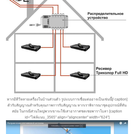
หากมีทีวีหลายเครื่องในบ้านส่วนตัว รูปแบบการเชื่อมต่ออาจเป็นเช่นนี้[/ caption]
ตัวรับสัญญาณสำหรับคุณภาพการรับสัญญาณ หากเราพิจารณาชุดอุปกรณ์ที่ทัน
สมัย ​​ในกรณีส่วนใหญ่พวกเขาจะใช้เสาอากาศชดเชยพาราโบลา [caption
id="ไฟล์แนบ_3565" align="aligncenter" width="624"]