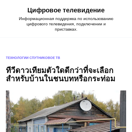
Skip
Цифровое телевидение
to
content
Информационная поддержка по использованию
цифрового телевидения, подключении и
приставках.
ТЕХНОЛОГИИ
СПУТНИКОВОЕ ТВ
ทีวีดาวเทียมตัวใดดีกว่าที่จะเลือก
สำหรับบ้านในชนบทหรือกระท่อม