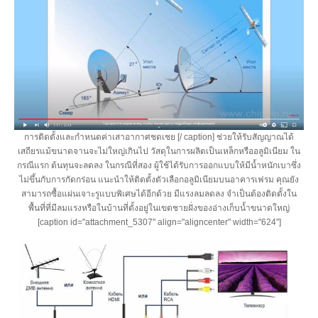
การติดตั้งและกำหนดค่าเสาอากาศชดเชย [/ caption] ช่วยให้รับสัญญาณได้
เสถียรแม้ขนาดจานจะไม่ใหญ่เกินไป วัสดุในการผลิตเป็นเหล็กหรืออลูมิเนียม ใน
กรณีแรก ต้นทุนจะลดลง ในกรณีที่สอง ผู้ใช้ได้รับการออกแบบให้มีน้ำหนักเบาซึ่ง
ไม่ขึ้นกับการกัดกร่อน แนะนำให้ติดตั้งตัวเลือกอลูมิเนียมบนอาคารเฟรม คุณยัง
สามารถซื้อแผ่นเจาะรูแบบพิเศษได้อีกด้วย มีแรงลมลดลง จำเป็นต้องติดตั้งใน
พื้นที่ที่มีลมแรงหรือในบ้านที่ตั้งอยู่ในเขตชายฝั่งของอ่างเก็บน้ำขนาดใหญ่
[caption id="attachment_5307" align="aligncenter" width="624"]