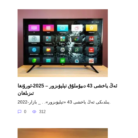
ئەڭ ياخشى 43 دىيۇملۇق تېلېۋىزور – 2025-ئورۇنغا
تىزىلغان
2022-يىلدىكى ئەڭ ياخشى 43 «تېلېۋىزور». . _ بازار.
0
312