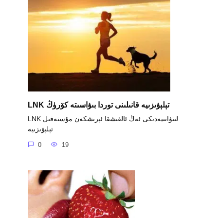
LNK تېلېۋىزىيە قانىلىنى توردا بىۋاسىتە كۆرۈڭ
LNK لىتۋانىيەدىكى ئەڭ ئالقىشقا ئېرىشكەن مۇستەقىل
تېلېۋىزىيە
0
19