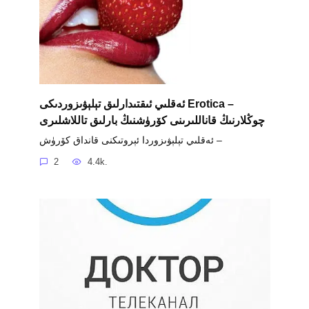
ئەقلىي ئىقتىدارلىق تېلېۋىزوردىكى Erotica –
چوڭلارنىڭ قاناللىرىنى كۆرۈشنىڭ بارلىق تاللاشلىرى
ئەقلىي تېلېۋىزوردا ئېروتىكنى قانداق كۆرۈش –
2
4.4k.