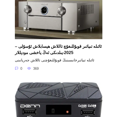
ئائىلە تىياتىر قوبۇللىغۇچ تاللاش ھېسابلاش ئۇسۇلى –
2025-يىلدىكى ئەڭ ياخشى مودېللار
ئائىلە تىياتىرخانىسىنىڭ قوبۇللىغۇچنى تاللاش جەريانىنى
0
369