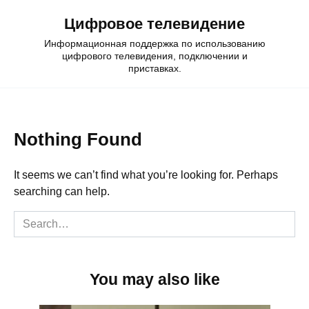
Skip
Цифровое телевидение
to
content
Информационная поддержка по использованию
цифрового телевидения, подключении и
приставках.
Nothing Found
It seems we can’t find what you’re looking for. Perhaps
searching can help.
Search
for:
You may also like