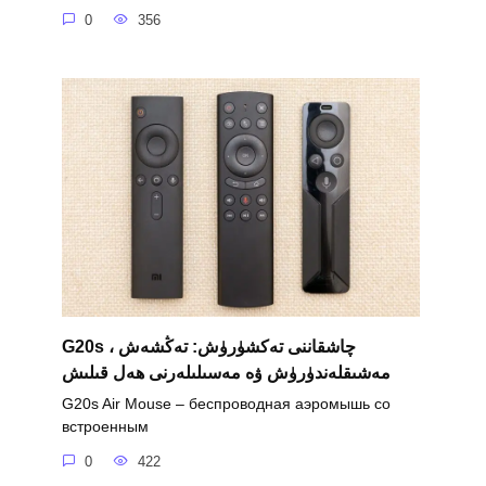
0
356
G20s چاشقاننى تەكشۈرۈش: تەڭشەش ،
مەشىقلەندۈرۈش ۋە مەسىلىلەرنى ھەل قىلىش
G20s Air Mouse – беспроводная аэромышь со
встроенным
0
422