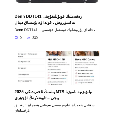
Denn DDT141 رەقەملىك قوبۇللىغۇچنى
تەكشۈرۈش ، قولدا ۋە يۇمشاق دېتال
Denn DDT141 – قانداق يۈرۈشلۈك ئۈستەل قۇتىسى ،
0
330
2025-يىلىنىڭ ئاخىرىدىكى MTS تېلېۋىزىيە تاموژنا
بېجى – ئابونتلارنىڭ ئۇچۇرى
سۈنئىي ھەمراھ تېلېۋىزىيىسى سۈنئىي ھەمراھ ئارقىلىق
تارقىتىلغان