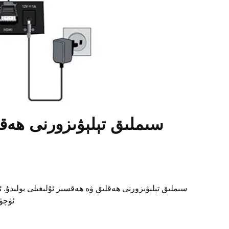
سىملىق تېلېۋىزورنى ھەقس
سىملىق تېلېۋىزورنى ھەقلىق ۋە ھەقسىز ئۇلىغىلى بولىدۇ. ئە
ئۈچۈن