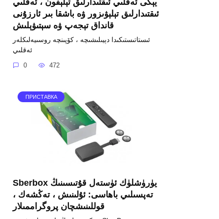
يېڭى ئەقلىي ئىقتىدارلىق تېلېفون ، ئەقلىي
ئىقتىدارلىق تېلېۋىزور ۋە باشقا بىر ئارزۇنى
قانداق تېجەپ ۋە سېتىۋېلىش
ئىستاتىستىكىدا دېيىلىشىچە ، كۆپىنچە روسىيەلىكلەر
ئەقلىي
0
472
ПРИСТАВКА
Sberbox يۈرۈشلۈك ئۈستەل قۇتىسىنىڭ
تەپسىلىي باھاسى: ئۇلىنىش ، تەڭشەك ،
قوللىنىشچان پروگراممىلار