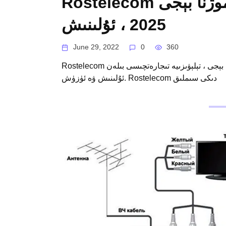
Rostelecom دىن سىملىق تېلېۋىزور: تاموژنا بېجى
2025 ، ئۇلىنىش
June 29, 2022
0
360
Rostelecom سىملىق تېلېۋىزىيەسى – ئايلىق باھاسى ، 2022-يىلدىكى تاموژنا بېجى ، تېلېۋىزىيە تىجارەتچىسى بىلەن
ئۇلىنىش ۋە ئۈزۈش. Rostelecom دىكى سىملىق