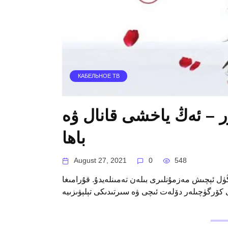
КАБЕЛЬНОЕ ТВ
ر – ئەڭ ياخشى قانال ۋە
باھا
August 27, 2021
0
548
ل ئېچىش مەزمۇنلىرى بىلەن تەمىنلەيدۇ. قۇرامىغا
 كۆرگۈچىلەر دۆلەت ئىچى ۋە سىرتىدىكى تېلېۋىزىيە