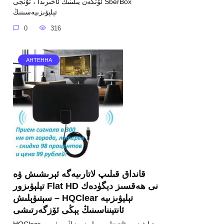
ئۆتكەن يىلىنىڭ ئاخىرىدا ، تۇنجى SberBox
تېلېۋىزىيەسىنىڭ
0
316
АНТЕННА
قانداق قىلىپ لاتارىيەگە ئېرىشىش ۋە
تېلېۋىزور Flat HD نى ھەقسىز دېگۈدەك
سېتىۋېلىش – HQClear تېلېۋىزىيە
ئانتېنناسىنىڭ يېڭى ئۆزگەرتىشى