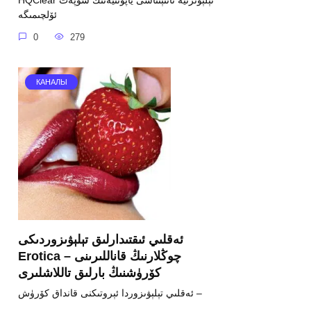
HQClear تېلېۋىزىيە ئانتېنناسى ياپونىيەنىڭ سۈپەت
ئۆلچىمىگە
0
279
КАНАЛЫ
ئەقلىي ئىقتىدارلىق تېلېۋىزوردىكى
Erotica – چوڭلارنىڭ قاناللىرىنى
كۆرۈشنىڭ بارلىق تاللاشلىرى
ئەقلىي تېلېۋىزوردا ئېروتىكنى قانداق كۆرۈش –