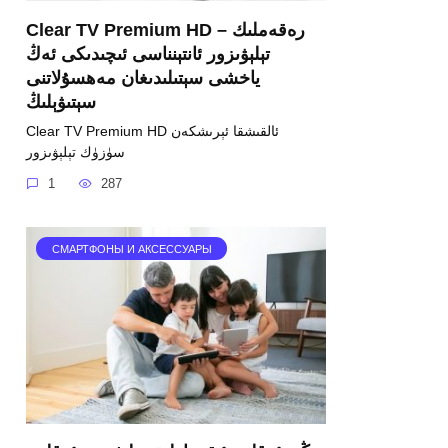
Clear TV Premium HD – رەقەملىك
تېلېۋىزور ئانتېنناسى ئىچىدىكى ئەڭ
ياخشى سېتىلىدىغان مەھسۇلاتنى
سېتىۋېلىڭ
Clear TV Premium HD ئالقىشقا ئېرىشكەن
سۈزۈك تېلېۋىزور
1
287
СМАРТФОНЫ И АКСЕССУАРЫ