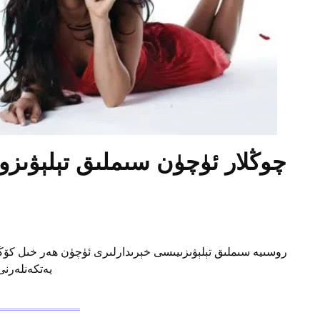
چوڭلار ئۈچۈن سىملىق تېلېۋىزو
روسىيە سىملىق تېلېۋىزىيىسى خېرىدارلىرى ئۈچۈن ھەر خىل كۆڭۈ
يەتكەنلەرنى