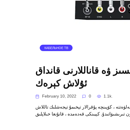
КАБЕЛЬНОЕ ТВ
ىز ۋە قاناللارنى قانداق
ئۇلاش كېرەك
February 10, 2022
0
1.1k.
لۋەتتە ، كۆپىنچە پۇقرالار تېخىمۇ تېجەشلىك تاللاش
 تىرىشىۋاتىدۇ. كېيىنكى قەدەمدە ، قانۇنغا خىلاپلىق