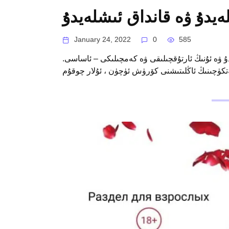
ەيدۇ ۋە قانداق ئىشلەيدۇ
January 24, 2022
0
585
دۇ ۋە ئۇنىڭ ئارتۇقچىلىقى ۋە كەمچىلىكى – ئاساسى.
تكۈچىنىڭ ئاڭلىتىشنى كۆرۈش ئۈچۈن ، ئۇلار چوقۇم