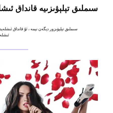
سىملىق تېلېۋىزىيە قانداق ئىشل
سىملىق تېلېۋىزور دېگەن نېمە ، ئۇ قانداق ئىشلەي
ئىشلە