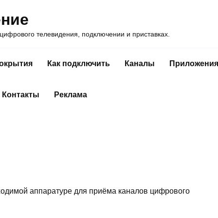
ение
ифрового телевидения, подключении и приставках.
покрытия
Как подключить
Каналы
Приложени
Контакты
Реклама
бходимой аппаратуре для приёма каналов цифрового