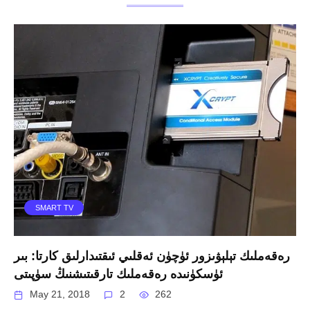
SMART TV
رەقەملىك تېلېۋىزور ئۈچۈن ئەقلىي ئىقتىدارلىق كارتا: بىر
ئۈسكۈنىدە رەقەملىك تارقىتىشنىڭ سۈپىتى
May 21, 2018
2
262