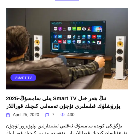
SMART TV
2025-يىلى سامسۇڭ Smart TV نىڭ ھەر خىل
يۈرۈشلۈك فىلىملىرى ئۈچۈن ئەمەلىي كىچىك قوراللار
April 25, 2020
7
430
بۈگۈنكى كۈندە سامسۇڭ ئەقلىي ئىقتىدارلىق تېلېۋىزور ئۈچۈن
نۇرغۇنلىغان كىچىك قوراللار بار . تۆۋەندە بىز بىر كىچىك قورالنىڭ