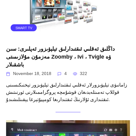
SMART TV
داڭلىق ئەقلىي ئىقتىدارلىق تېلېۋىزور ئەپلىرى: سىن
مەزمۇن مۇلازىمىتى Zoomby ، Ivi ، Tvigle ۋە
باشقىلار
November 18, 2018
4
322
زامانىۋى تېلېۋىزورلار ئەقلىي ئىقتىدارلىق تېلېۋىزور تېخنىكىسىنى
قوللاپ تەمىنلەيدىغان قوشۇمچە پروگراممىلارنى ئورنىتىش
ئىقتىدارى ئۇلارنىڭ ئىقتىدارىغا كومپيۇتېرغا يېقىنلىشىدۇ.