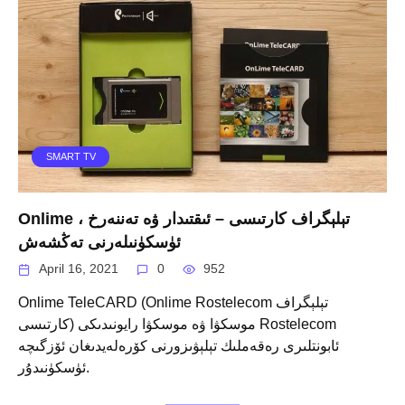
SMART TV
Onlime تېلېگراف كارتىسى – ئىقتىدار ۋە تەننەرخ ،
ئۈسكۈنىلەرنى تەڭشەش
April 16, 2021
0
952
Onlime TeleCARD (Onlime Rostelecom تېلېگراف
كارتىسى) موسكۋا ۋە موسكۋا رايونىدىكى Rostelecom
ئابونتلىرى رەقەملىك تېلېۋىزورنى كۆرەلەيدىغان ئۆزگىچە
ئۈسكۈنىدۇر.