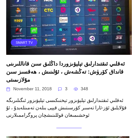
SMART TV
ئەقلىي ئىقتىدارلىق تېلېۋىزوردا داڭلىق سىن قاناللىرىنى
قانداق كۆرۈش: تەڭشەش ، ئۇلىنىش ، ھەقسىز سىن
مۇلازىمىتى
November 11, 2018
3
348
ئەقلىي ئىقتىدارلىق تېلېۋىزور تېخنىكىسى تېلېۋىزور ئىگىلىرىگە
قۇلايلىق ئۆز-ئارا تەسىر كۆرسىتىش قېپى بىلەن تەمىنلەيدۇ ، ئۇ
ئوخشىمىغان قوللىنىشچان پروگراممىلارنى