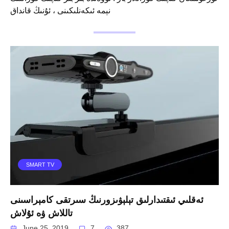
نېمە ئىكەنلىكىنى ، ئۇنىڭ قانداق
SMART TV
ئەقلىي ئىقتىدارلىق تېلېۋىزورنىڭ سىرتقى كامېراسىنى
تاللاش ۋە ئۇلاش
June 25, 2019
7
387