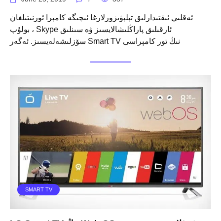
ئەقلىي ئىقتىدارلىق تېلېۋىزورلارغا ئىچىگە كامېرا ئورنىتىلغان
بولۇپ ، Skype ئارقىلىق پاراڭلىشالايسىز ۋە سىنلىق
سۆزلىشەلەيسىز. ئەگەر Smart TV نىڭ تور كامېراسى
SMART TV