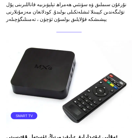
نۇرغۇن سىملىق ۋە سۈنئىي ھەمراھ تېلېۋىزىيە قاناللىرىنى پۇل
تۆلىگەندىن كېيىنلا ئىشلەتكىلى بولىدۇ. كودلانغان مەزمۇنلارنى
يېشىشكە قۇلايلىق بولسۇن ئۈچۈن ، تەمىنلىگۈچىلەر
SMART TV
ئەقلىي ئىقتىدارلىق تېلېۋىزورنىڭ ئۈستەل قۇتىسىنى