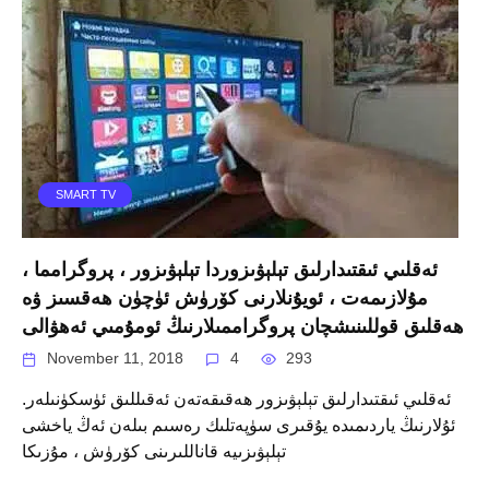
SMART TV
ئەقلىي ئىقتىدارلىق تېلېۋىزوردا تېلېۋىزور ، پروگرامما ،
مۇلازىمەت ، ئويۇنلارنى كۆرۈش ئۈچۈن ھەقسىز ۋە
ھەقلىق قوللىنىشچان پروگراممىلارنىڭ ئومۇمىي ئەھۋالى
November 11, 2018
4
293
ئەقلىي ئىقتىدارلىق تېلېۋىزور ھەقىقەتەن ئەقىللىق ئۈسكۈنىلەر.
ئۇلارنىڭ ياردىمىدە يۇقىرى سۈپەتلىك رەسىم بىلەن ئەڭ ياخشى
تېلېۋىزىيە قاناللىرىنى كۆرۈش ، مۇزىكا