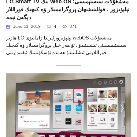
LG Smart TV نىڭ Web OS مەشغۇلات سىستېمىسى:
تېلېۋىزور ، قوللىنىشچان پروگراممىلار ۋە كىچىك قوراللار
دېگەن نېمە
June 11, 2019
4
371
ھازىر LG تېلېۋىزورلىرىدا زامانىۋى webOS مەشغۇلات
سىستېمىسىنى ئىشلىتىدۇ ، ئۇ ھەر خىل پروگراممىلار ۋە كىچىك
قوراللارنى ئىشلىتىدۇ ھەمدە ئۈسكۈنىنىڭ ئىقتىدارىنى