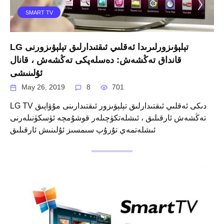
SMART TV
LG تېلېۋىزورلىرىدا ئەقلىي ئىقتىدارلىق تېلېۋىزورنى
قانداق تەڭشەش: دەسلەپكى تەڭشەش ، قانال
ئۇلىنىشى
May 26, 2019
8
701
LG TV دىكى ئەقلىي ئىقتىدارلىق تېلېۋىزور ئىقتىدارىنى مۇۋاپىق
تەڭشەش ئارقىلىق ، ئىشلەتكۈچىلەر قوشۇمچە ئۈسكۈنىلەرنى
ئىشلەتمەي تۇرۇپ سىمسىز ئۇلىنىش ئارقىلىق