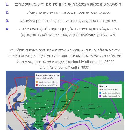
די סאַטעליט שיסל איז אינסטאַלירן אין קיין ווייַטקייט פון די טעלעוויזיע טורעם.
סיגנאַל אָפּטראָג וועט זיין בעסער ווי ערדישע אָדער קאַבלע.
איר טאָן ניט דאַרפֿן אַ פּלאַץ פון ווירעס צו פאַרבינדן צו דיין טעלעוויזיע.
דער סיגנאַל איז טראַנסמיטטעד גלייַך פון די סאַטעליט (עס איז ביכולת צו
צושטעלן הויך-קוואַליטעט בראָדקאַסטינג איבער לאַנג דיסטאַנסאַז).
יעדער סאַטעליט האט זיין אייגענע קאַווערידזש שטח. דאָס מאכט די טעלעוויזיע
סיגנאַל בנימצא איבער גרויס געביטן – 200-300 קוואַדראַט קילאָמעטערס איז די
קאַווערידזש שטח פון אַזאַ אַ מיטל. [caption id="attachment_3683"
align="aligncenter" width="900"]