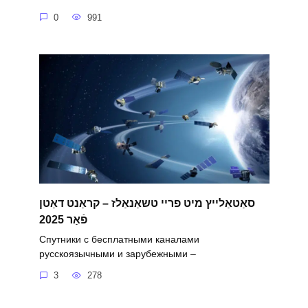
0
991
סאַטאַלייץ מיט פריי טשאַנאַלז – קראַנט דאַטן
פֿאַר 2025
Спутники с бесплатными каналами
русскоязычными и зарубежными –
3
278