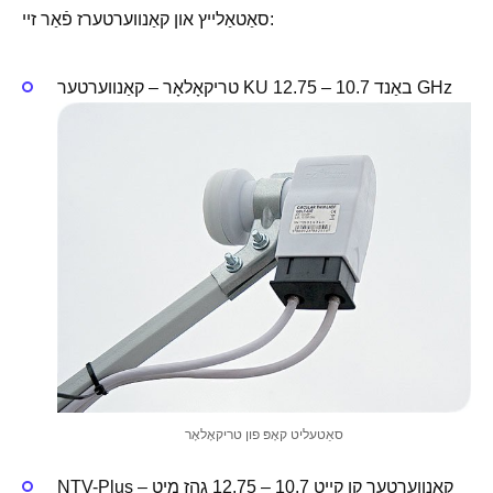
סאַטאַלייץ און קאַנווערטערז פֿאַר זיי:
טריקאָלאָר – קאַנווערטער KU באַנד 10.7 – 12.75 GHz
סאַטעליט קאָפּ פון טריקאָלאָר
NTV-Plus – קאַנווערטער קו קייט 10.7 – 12.75 גהז מיט