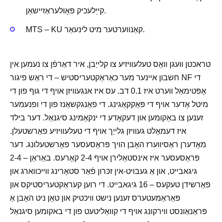
קייַלעכיק פּאָולעראַזיישאַן.
MTS – KU קאַנווערטער מיט לינעאַר.
טראכטן וועגן וואָס טעלעוויזיע צו קלייַבן, איר דאַרפֿן צו נעמען אין
חשבון איינער מער כאַראַקטעריסטיש – די ראַש פיגור NF די
אָפּטימאַל ווערט איז 0.1 דב. עס איז אנגעוויזן אויף די גוף פון די
מיטל אָדער אויף די פּאַקקאַגינג. די פאַנגקשאַנז פון די ופנעמער
זענען צו באַקומען און דעקאָדע די ינקאַמינג סיגנאַל. דער בילד
איז דעמאָלט געוויזן גלייַך אויף די טעלעוויזיע פאַרשטעלן.
מאָדערן ראַסיווערז האָבן הויך פּראַסעסער פאָרשטעלונג. דער
פּראַסעסער איז אינסטאַלירן אויף 2-4 קאָרעס. באַראַן – 2-4
גיגאבייט, און אַ געבויט-אין זכּרון פֿאַר סטאָרינג ווייכווארג און
פאַרשידן טעקעס – 16 גיגאבייט. די רוען קעראַקטעריסטיקס און
פּאַראַמעטערס זענען נישט וויכטיק און טאָן ניט האָבן אַ
פּראַנאַונסט ווירקונג אויף די קוואַליטעט פון די באקומען סיגנאַל