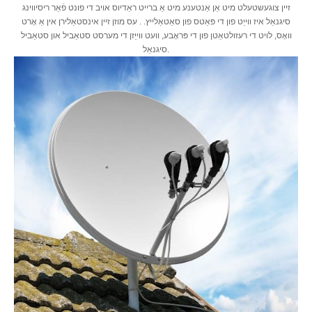
זיין צוגעשטעלט מיט אַן אַנטענע מיט אַ ברייט ראַדיוס אויב די פונט פֿאַר ריסיווינג
סיגנאַל איז ווייַט פון די פּאַטס פון סאַטאַלייץ. . עס מוזן זיין אינסטאַלירן אין אַ אָרט
וואָס, לויט די רעזולטאַטן פון די פּראָבע, וועט ווייַזן די מערסט סטאַביל און סטאַביל
סיגנאַל.