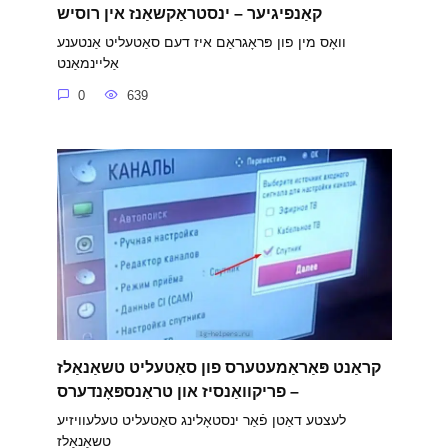
קאַנפיגיער – ינסטראַקשאַנז אין רוסיש
וואָס מין פון פּראָגראַם איז דעם סאַטעליט אַנטענע
אַליינמאַנט
0
639
קראַנט פּאַראַמעטערס פון סאַטעליט טשאַנאַלז
– פריקוואַנסיז און טראַנספּאָנדערס
לעצטע דאַטן פֿאַר ינסטאָלינג סאַטעליט טעלעוויזיע
טשאַנאַלז