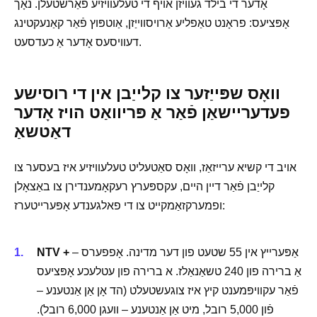
אָדער די בילד געוויזן אויף די טעלעוויזיע פאַרשטעלן. נאָך
אָפּציעס: פראָנט טאַפליע אַרויסווייַזן, אַוטפּוץ פֿאַר קאַנעקטינג
דעוויסעס אָדער אַ כעדסעט.
וואָס שפּייַזער צו קלייַבן אין די רוסישע
פעדעריישאַן פֿאַר אַ פּריוואַט הויז אָדער
דאַטשאַ
אויב די קשיא ערייזאַז, וואָס סאַטעליט טעלעוויזיע איז בעסער צו
קלייַבן פֿאַר דיין היים, עקספּערץ רעקאָמענדירן צו באַצאָלן
ופמערקזאַמקייט צו די פאלגענדע אָפּערייטערז:
– אַפּערייץ אין 55 שטעט פון דער מדינה. אָפפערס
NTV +
אַ ברירה פון 240 טשאַנאַלז. א ברירה פון עטלעכע אָפּציעס
פֿאַר עקוויפּמענט קיץ איז צוגעשטעלט (הד אָן אַן אַנטענע –
פֿון 5,000 רובל, מיט אַן אַנטענע – וועגן 6,000 רובל).