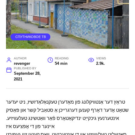
СПУТНИКОВОЕ ТВ
AUTHOR
READING
VIEWS
revenger
54 min
2.9k.
PUBLISHED BY
September 28,
2021
טראָץ דער אַנטוויקלונג פון מאָדערן טעקנאַלאַדזשיז, ניט יעדער
שטאָט אָדער דאָרף קענען דערגרייכן אַ סטאַביל קשר און פּאַסיק
אינטערנעץ גיכקייַט ינדיקאַטאָרס פֿאַר וואַטשינג טעלעוויזיע.
איינער פון די אָפּציעס איז
סאַטעליט טעלעוויזיע
און די אינטערנעט, וואָס קענען זיין געפירט