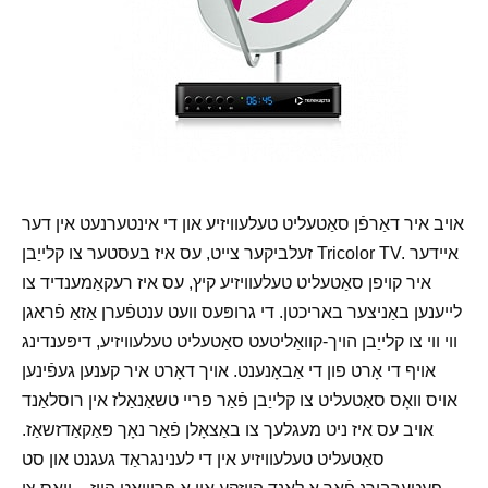
אויב איר דאַרפֿן סאַטעליט טעלעוויזיע און די אינטערנעט אין דער
זעלביקער צייט, עס איז בעסטער צו קלייַבן Tricolor TV. איידער
איר קויפן סאַטעליט טעלעוויזיע קיץ, עס איז רעקאַמענדיד צו
לייענען באַניצער באריכטן. די גרופּעס וועט ענטפֿערן אַזאַ פֿראגן
ווי ווי צו קלייַבן הויך-קוואַליטעט סאַטעליט טעלעוויזיע, דיפּענדינג
אויף די אָרט פון די אַבאָנענט. אויך דאָרט איר קענען געפֿינען
אויס וואָס סאַטעליט צו קלייַבן פֿאַר פריי טשאַנאַלז אין רוסלאַנד
אויב עס איז ניט מעגלעך צו באַצאָלן פֿאַר נאָך פּאַקאַדזשאַז.
סאַטעליט טעלעוויזיע אין די לענינגראַד געגנט און סט