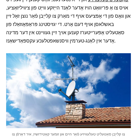
אויס צו אַ פּריוואַט הויז אָדער לאַנד הייַזקע ווייַט פון ציוויליזאַציע,
און וואָס פון די אָפּציעס אויף די מאַרק צו קלייַבן פֿאַר נוצן זאָל זיין
באשלאסן אויף דעם אָרט. די יגזיסטינג פּראַפּאָוזאַלז פון
סאַטעליט אָפּערייטערז קענען אויך זיין געוויינט אין דער מדינה
אָדער אין לאַנג-טערמין וויסנשאפטלעכע עקספּאַדישאַנז.
צו קלייַבן סאַטעליט טעלעוויזיע פֿאַר היים און זומער קאַטידזשיז, איר דאַרפֿן צו