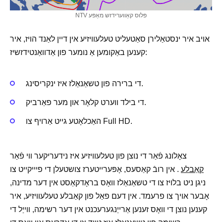
NTV פּלוס קאַווערידזש מאַפּע
אויב איר ינסטאַלירן סאַטעליט טעלעוויזיע אין דיין לאַנד הויז, איר
קענען באַקומען אַ נומער פון אַדוואַנטידזשיז:
די ברירה פון טשאַנאַלז איז ינקריסינג.
די בילד ווערט קלאָר און מער פאַרביק.
האַכלאָטע גייט אַרויף צו Full HD.
צאָלונג פֿאַר די נוצן פון טעלעוויזיע איז נידעריקער ווי פֿאַר
קאַבלע
. אין רובֿ קאַסעס, אָפּערייטערז צושטעלן די פיייקייט צו
ניגן ניט בלויז צו די טשאַנאַלז וואָס בראָדקאַסט אין דער מדינה,
אָבער אויך צו פרעמד. אין דעם פאַל פון קאַבלע טעלעוויזיע, איר
קענען נוצן די וואָס זענען אַרייַנגערעכנט אין דער רשימה, ווייַל די