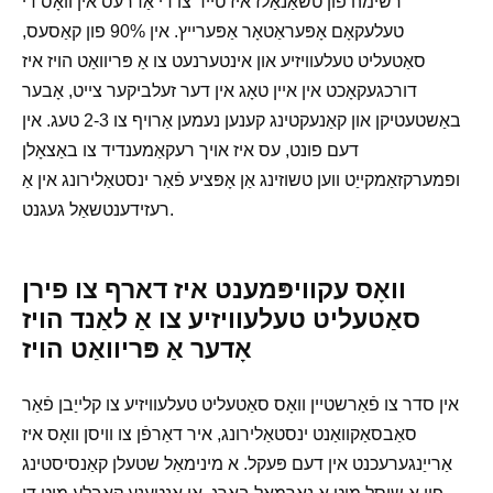
רשימה פון טשאַנאַלז איז טייד צו די אַדרעס אין וואָס די
טעלעקאָם אָפּעראַטאָר אַפּערייץ. אין 90% פון קאַסעס,
סאַטעליט טעלעוויזיע און אינטערנעט צו אַ פּריוואַט הויז איז
דורכגעקאָכט אין איין טאָג אין דער זעלביקער צייט, אָבער
באַשטעטיקן און קאַנעקטינג קענען נעמען אַרויף צו 2-3 טעג. אין
דעם פונט, עס איז אויך רעקאַמענדיד צו באַצאָלן
ופמערקזאַמקייַט ווען טשוזינג אַן אָפּציע פֿאַר ינסטאַלירונג אין אַ
רעזידענטשאַל געגנט.
וואָס עקוויפּמענט איז דארף צו פירן
סאַטעליט טעלעוויזיע צו אַ לאַנד הויז
אָדער אַ פּריוואַט הויז
אין סדר צו פֿאַרשטיין וואָס סאַטעליט טעלעוויזיע צו קלייַבן פֿאַר
סאַבסאַקוואַנט ינסטאַלירונג, איר דאַרפֿן צו וויסן וואָס איז
אַרייַנגערעכנט אין דעם פּעקל. א מינימאַל שטעלן קאַנסיסטינג