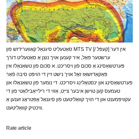
סאַטעליט סיגנאַל קאַווערידזש פון MTS TV [/ קעפּל] אין דער
ערשטער פאַל, איר קענען אויך נוצן אַ סאַטעליט דורך
פּערטשאַסינג אַ סכום פון ויסריכט. א סכום פון טשאַנאַלז אין
פּאַקאַדזשאַז זאָל אויך נישט זיין די הויפּט סיבה פֿאַר
פּערטשאַסינג און ינסטאָלינג ויסריכט. די נומער פון טשאַנאַלז און
טעמעס קען טוישן איבער צייַט, אַזוי די רילייאַבילאַטי פון די
עקוויפּמענט און די הויך קוואַליטעט פון סיגנאַל אָפּטראָג זענען אַ
וויכטיק קוואַליטעט.
Rate article