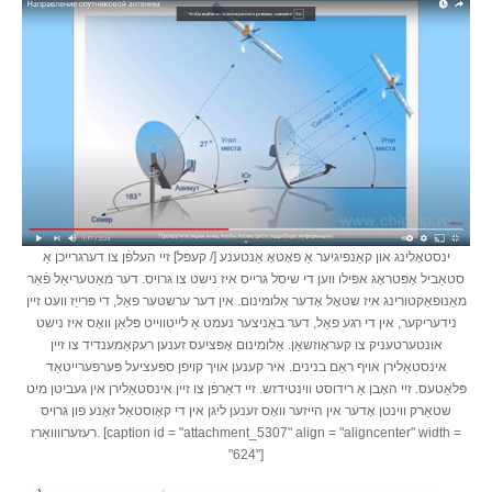
ינסטאָלינג און קאַנפיגיער אַ פאָטאָ אַנטענע [/ קעפּל] זיי העלפֿן צו דערגרייכן אַ
סטאַביל אָפּטראָג אפילו ווען די שיסל גרייס איז נישט צו גרויס. דער מאַטעריאַל פֿאַר
מאַנופאַקטורינג איז שטאָל אָדער אַלומינום. אין דער ערשטער פאַל, די פּרייַז וועט זיין
נידעריקער, אין די רגע פאַל, דער באַניצער נעמט אַ לייטווייט פּלאַן וואָס איז נישט
אונטערטעניק צו קעראָוזשאַן. אַלומינום אָפּציעס זענען רעקאַמענדיד צו זיין
אינסטאַלירן אויף ראַם בנינים. איר קענען אויך קויפן ספּעציעל פּערפערייטאַד
פּלאַטעס. זיי האָבן אַ רידוסט ווינטידזש. זיי דאַרפֿן צו זיין אינסטאַלירן אין געביטן מיט
שטאַרק ווינטן אָדער אין הייזער וואָס זענען ליגן אין די קאָוסטאַל זאָנע פון ​​גרויס
רעזערוווואַרז. [caption id = "attachment_5307" align = "aligncenter" width =
"624"]