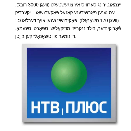
ייַנמאָנטירונג סערוויס איז צוגעשטעלט (וועגן 3000 רובל).
עס זענען פאַרשידענע קאַנאַל פּאַקאַדזשאַז – יקערדיק
(וועגן 170 טשאַנאַלז). פּאַקידזשיז זענען אויך דערלאנגט:
פֿאַר קינדער, בילדונגקרייז, מוזיקאַליש, ספּאָרט, סינעמאַ.
די נומער פון טשאַנאַלז קען בייַטן.