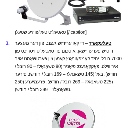
סאַטעליט טעלעוויזיע שטעלן [/ caption]
טעלעקאַרד
– די קאַווערידזש געגנט פון דער גאנצער
רוסיש פעדעריישאַן. א סכום פון סאַטעליט ויסריכט פון
7000 רובל. יחיד קאַמפּאָונאַנץ קענען זיין פּערטשאַסט אויב
איר ווילט. פּאַקקאַגעס: פּיאָניר (80 טשאַנאַלז – 90 רובל /
חודש), בעל (145 טשאַנאַלז – 169 רובל / חודש), פירער
(225 טשאַנאַלז – 269 רובל / חודש), פּרעמיערע (250
טשאַנאַלז – 399 רובל / חודש).