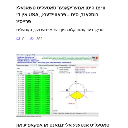
ווי צו היטן אמעריקאנער סאַטעליט טשאַנאַלז
אין די USA, רוסלאַנד, סיס – פּראַוויידערז,
פּרייסיז
טראָץ דער אַנטוויקלונג פון דער אינטערנעץ, סאַטעליט
0
362
סאַטעליט אַנטענע אַליינמאַנט אראפקאפיע און