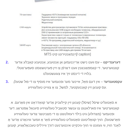
MTS ייַנמאָנטירונג קיט[/ caption]
דערענדיקט
– עס וועט נישט אַרייַננעמען אַן אַנטענע, אַנטענע קאַבלע אָדער
קאַנווערטער. די קאַמפּאָונאַנץ וועט דאַרפֿן צו זיין פּערטשאַסט סעפּעראַטלי.
בלויז די דינסט זיך איז צוגעשטעלט.
עקסטענדעד
– אין דעם פאַל, איינער מער ופנעמער איז מוסיף צו די פול שטעלן.
עס קענען זיין קאָננעקטעד, למשל, צו אַ צווייט טעלעוויזיע.
א סאַטעליט שיסל (שיסל) קענען זיין קייַלעכיק אָדער קוואַדראַט אין פאָרעם. א
קאַנווערטער איז פארלאנגט צו ענשור סטאַביל טעלעוויזיע סיגנאַל אָפּטראָג. דער
ופנעמער (מאָדולע) גיט בילד רעזולטאַט צו די מאָניטאָר אָדער טעלעוויזיע
פאַרשטעלן. הויך-קוואַליטעט סאַטעליט טעלעוויזיע פֿאַר אַ זומער וווינאָרט אָדער אַ
לאַנד הויז, ווי געזונט ווי הויך-גיכקייַט אינטערנעט דורך וויירליס טעכנאָלאָגיע, קענען