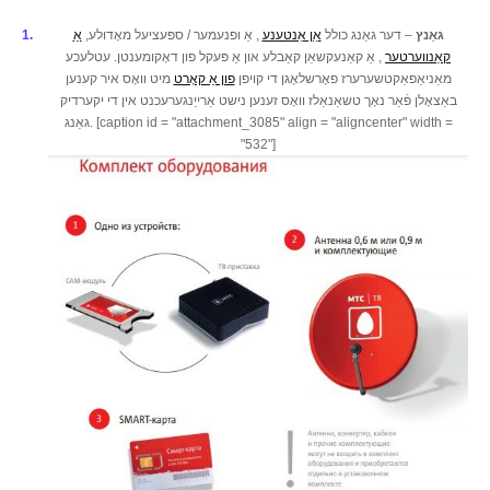
גאַנץ
– דער גאַנג כולל
אַן אַנטענע
, אַ ופנעמער / ספּעציעל מאָדולע,
אַ
קאַנווערטער
, אַ קאַנעקשאַן קאַבלע און אַ פּעקל פון דאָקומענטן. עטלעכע
מאַניאַפאַקטשערערז פאָרשלאָגן די קויפן
פון אַ קאָרט
מיט וואָס איר קענען
באַצאָלן פֿאַר נאָך טשאַנאַלז וואָס זענען נישט אַרייַנגערעכנט אין די יקערדיק
גאַנג. [caption id = "attachment_3085" align = "aligncenter" width =
"532"]