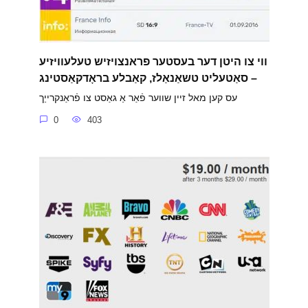
ווי צו היטן דער בעסטער פראנצויזיש טעלעוויזיע
– סאַטעליט טשאַנאַלז, קאַבלע בראָדקאַסטינג
עס קען מאל זיין שווער פֿאַר אַ גאַסט צו פֿראַנקרייַך
0
403