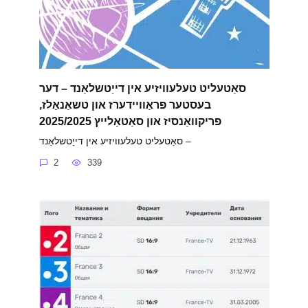
סאַטעליט טעלעוויזיע אין דייַטשלאַנד – דער
בעסטער פּראַוויידערז און טשאַנאַלז,
פריקוואַנסיז און סאַטאַלייץ 2025/2025
סאַטעליט טעלעוויזיע אין דייַטשלאַנד –
2
339