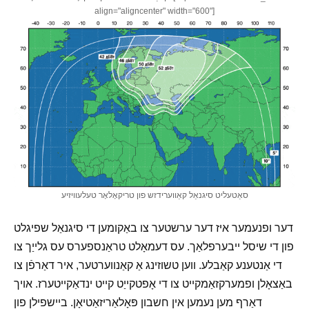
align="aligncenter" width="600"]
סאַטעליט סיגנאַל קאַווערידזש פון טריקאָלאָר טעלעוויזיע
דער ופנעמער איז דער ערשטער צו באַקומען די סיגנאַל שפיגלט
פון די שיסל ייבערפלאַך. עס דעמאָלט טראַנספערס עס גלייַך צו
די אַנטענע קאַבלע. ווען טשוזינג אַ קאַנווערטער, איר דאַרפֿן צו
באַצאָלן ופמערקזאַמקייט צו די אָפטקייַט קייט ינדאַקייטערז. אויך
דאַרף מען נעמען אין חשבון פּאָלאַריזאַטיאָן. ביישפילן פון