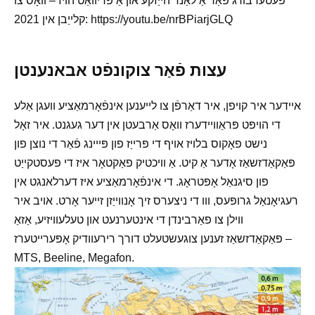
פעטערבורג פֿאַר אַ לאַנד הייַזקע און אַ פּריוואַט הויז – וואָס צו
קלייַבן אין 2021: https://youtu.be/nrBPiarjGLQ
עצות פֿאַר צוקונפֿט אבאנענטן
איידער איר קויפן, איר דאַרפֿן צו לייענען אינפֿאָרמאַציע וועגן אַלע
די הויפּט פּראַוויידערז וואָס אַרבעטן אין דער געגנט. איר זאָל
נישט פאָקוס בלויז אויף די פּרייַז פון פּייינג פֿאַר די נוצן פון
פּאַקאַדזשאַז אָדער אַ קיט. אַ וויכטיק פאַקטאָר איז די פעסטקייַט
פון סיגנאַל אָפּטראָג. די אינפֿאָרמאַציע איז דערלאנגט אין
רעגיאָנאַל גרופּעס, ווו די ניצערס זיך אָנווייַזן זייער אָרט. אויב איר
ווילן צו פאַרבינדן די אינטערנעט און טעלעוויזיע, אַזאַ
פּאַקאַדזשאַז זענען צוגעשטעלט דורך רירעוודיק אָפּערייטערז –
MTS, Beeline, Megafon.