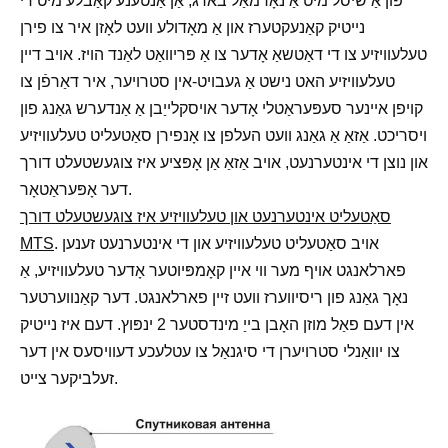
פון אַ שיסל מיט אַ נאָרמאַל בארג, אַן אַנטענע קאַבלע מיט די
נייטיק קאַנעקטערז און אַ מאָדולע וועט לאָזן איר צו פירן
טעלעוויזיע צו די דאַטשאַ אָדער צו אַ פּריוואַט לאַנד הויז. אויב דיין
טעלעוויזיע האט נישט אַ געבויט-אין סטרויער, איר דאַרפֿן צו
קויפן איינער סעפּעראַטלי אָדער אויסקלייַבן אַ אַנדערש גאַנג פון
ויסריכט. אַזאַ אַ גאַנג וועט העלפן צו אָנפירן סאַטעליט טעלעוויזיע
און נוצן די אינטערנעט, אויב אַזאַ אַן אָפּציע איז צוגעשטעלט דורך
דער אָפּעראַטאָר.
סאַטעליט אינטערנעט און טעלעוויזיע איז צוגעשטעלט דורך
. אויב סאַטעליט טעלעוויזיע און די אינטערנעט זענען
MTS
פארלאנגט אויף מער ווי איין קאָמפּיוטער אָדער טעלעוויזיע, אַ
נאָך גאַנג פון ריסיווערז וועט זיין פארלאנגט. דער קאַנווערטער
אין דעם פאַל מוזן האָבן בייַ מינדסטער 2 ינפּוץ. דעם איז נייטיק
צו יוואַנלי סטרויערן די סיגנאַל צו עטלעכע דעוויסעס אין דער
זעלביקער צייט.