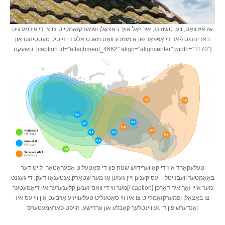
אַז איז וואָס, ווען טשוזינג, איר זאָל אויך באַצאָלן ופמערקזאַמקייט צו צי די פירמע גיט
באַדינונגס פֿאַר די אָפּפאָר פון אַ מומכע וואָס מאכט אַלע די נייטיק סעטטינגס און
טשעקס. [caption id="attachment_4662" align="aligncenter" width="1170"]
טעלעקאַרד איז די קאַווערידזש שטח פון די סאַטעליט אָפּעראַטאָר, לויט דער
באַאַמטער וועבזייטל – עס קענען זיין געזען אַז מער שטאַרק אַנטענאַז דעקן די געגנט
מער ווי די וואָס זענען קלענערער אין דיאַמעטער[/ caption] מער איין זאַך איר דאַרפֿן
צו באַצאָלן ופמערקזאַמקייט צו איז ווי סאַטעליט טעלעוויזיע אַרבעט און ווי עס איז
אַנדערש פון די געוויינטלעך קאַבלע און ערדישע. הויפּט פּאַראַמעטערס: