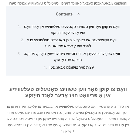
באַטראַכטן סיגנאַל קאַווערידזש פון סאַטעליט טעלעוויזיע אָפּערייטערז [/ caption]
Contents
וואָס צו קוקן פֿאַר ווען טשוזינג סאַטעליט טעלעוויזיע אין אַ פּריוואַט
הויז אָדער לאַנד הייַזקע
וואָס עקוויפּמענט איז דארף צו פירן סאַטעליט טעלעוויזיע צו אַ
לאַנד הויז אָדער אַ פּריוואַט הויז
וואָס שפּייַזער צו קלייַבן אין די רוסישע פעדעריישאַן פֿאַר אַ פּריוואַט
הויז אָדער דאַטשאַ
עצות פֿאַר צוקונפֿט אבאנענטן
וואָס צו קוקן פֿאַר ווען טשוזינג סאַטעליט טעלעוויזיע
אין אַ פּריוואַט הויז אָדער לאַנד הייַזקע
אין סדר צו פֿאַרשטיין וואָס סאַטעליט טעלעוויזיע איז בעסער צו קלייַבן, איר דאַרפֿן צו
וויסן וואָס אַספּעקץ צו באַצאָלן ופמערקזאַמקייַט. דאָס איז רעכט צו דעם פאַקט אַז די
קאַווערידזש פון די סאַטעליט סיגנאַל און די קאַנפיגיעריישאַן פון די נייטיק ויסריכט קען
זיין אַנדערש פון יעדער פאַבריקאַנט. עס זענען אַ פאַרשיידנקייַט פון קיץ בנימצא פֿאַר
פאַרקויף: