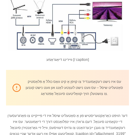
וויירינג דיאַגראַמע [/ caption]
עס איז נישט רעקאַמענדיד צו קויפן אַ קיט וואָס כולל אַ פּלאַסטיק
סאַטעליט שיסל – עס וועט נישט לעצטע לאַנג און וועט נישט קענען
צו צושטעלן הויך-קוואַליטעט סיגנאַל אָפּטראָג.
דער הויפּט כאַראַקטעריסטיש פון אַ סאַטעליט שיסל איז די פיייקייט צו פאַרגרעסערן
די ינקאַמינג סיגנאַל. דעם גראדן איז ינפלואַנסט דורך די דיאַמעטער. עס איז
רעקאַמענדיד צו געבן ייבערהאַנט צו גרויס דעוויסעס, ווייַל זיי גאַראַנטירן סיגנאַל
קוואַליטעט אפילו אין רעגן אָדער שניי טנאָים. [caption id="attachment_3199"