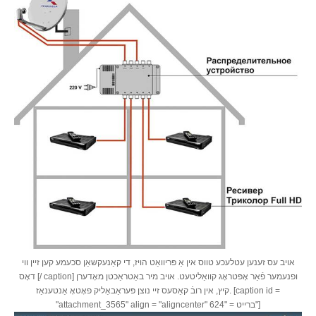
אויב עס זענען עטלעכע טווס אין אַ פּריוואַט הויז, די קאַנעקשאַן סכעמע קען זיין ווי
דאָס [/ caption] ופנעמער פֿאַר אָפּטראָג קוואַליטעט. אויב מיר באַטראַכטן מאָדערן
קיץ, אין רובֿ קאַסעס זיי נוצן פּעראַבאַליק פאָטאָ אַנטענאַז. [caption id =
"attachment_3565" align = "aligncenter" ברייט = "624"]