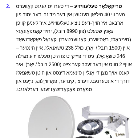
טריקאָלאָר טעלעוויזיע
– די סערוויס געגנט קאָווערס
מער ווי 40 מיליאָן מענטשן אין דער מדינה. דער יסוד פון
אַרבעט איז הויך-דעפֿיניציע טעלעוויזיע. איר קענען קויפן
גאַנץ שטעלט (פֿון 8990 רובל), יחיד קאַמפּאָונאַנץ
(סימבאַלז, ראַסיווערז, קאַנווערטערז). קאַנאַל פּאַקאַדזשאַז:
איין (1500 רובל / יאָר). כולל 238 טשאַנאַלז. איין הינטער –
246 טשאַנאַלז, גיט די פיייקייט צו היטן טעלעוויזיע מגילה
אויף 2 טווס אין דער זעלביקער צייט (2500 רובל / יאָר). איר
קענט אויך נוצן די אָנליין סינעמאַ דינסט און היטן טשאַנאַלז
דורך די אינטערנעט. דערצו, קינדער, פאַרווייַלונג, נייַעס און
ספּאָרט פּאַקאַדזשאַז זענען דערלאנגט.