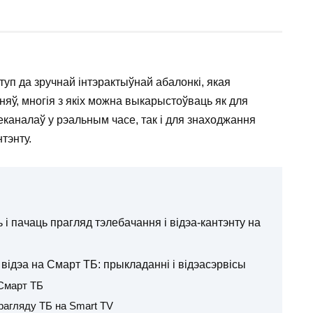
туп да зручнай інтэрактыўнай абалонкі, якая
ў, многія з якіх можна выкарыстоўваць як для
еканалаў у рэальным часе, так і для знаходжання
тэнту.
і пачаць прагляд тэлебачання і відэа-кантэнту на
відэа на Смарт ТБ: прыкладанні і відэасэрвісы
Cмарт ТБ
агляду ТБ на Smart TV