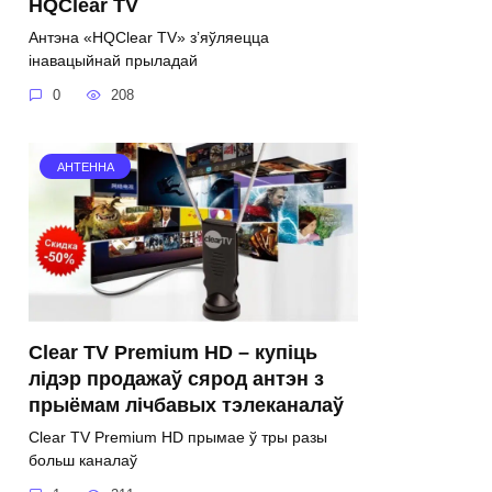
HQClear TV
Антэна «HQClear TV» з’яўляецца
інавацыйнай прыладай
0
208
АНТЕННА
Clear TV Premium HD – купіць
лідэр продажаў сярод антэн з
прыёмам лічбавых тэлеканалаў
Clear TV Premium HD прымае ў тры разы
больш каналаў