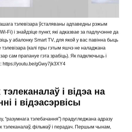
 вашага тэлевізара ўсталяваны адпаведны рэжым
i-Fi) і знайдзіце пункт, які адказвае за падлучэнне да
зіць у абалонку Smart TV, для якой у вас павінна быць
 тэлевізара (калі пры гэтым яшчэ не наладжана
візар сам прапануе гэта зрабіць). Як падключыць і
 https://youtu.be/gGwy7jk3XY4
тэлеканалаў і відэа на
ні і відэасэрвісы
ску, “разумнага тэлебачання”) прадугледжана адразу
х тэлеканалаў, фільмаў і перадач. Першым чынам,