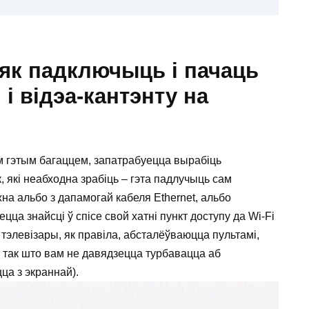
 як падключыць і пачаць
і відэа-кантэнту на
ім гэтым багаццем, запатрабуецца вырабіць
 які неабходна зрабіць – гэта падлучыць сам
ожна альбо з дапамогай кабеля Ethernet, альбо
ца знайсці ў спісе свой хатні пункт доступу да Wi-Fi
 тэлевізары, як правіла, абсталёўваюцца пультамі,
, так што вам не давядзецца турбавацца аб
ца з экраннай).