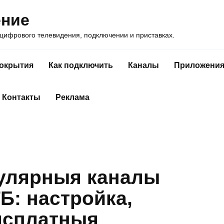
ение
ифрового телевидения, подключении и приставках.
покрытия
Как подключить
Каналы
Приложени
Контакты
Реклама
пулярныя каналы
ТБ: настройка,
ясплатныя