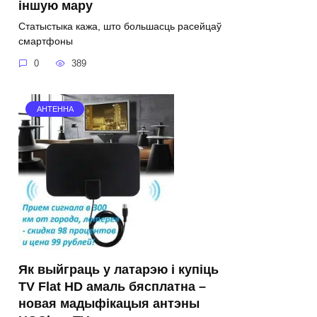
іншую мару
Статыстыка кажа, што большасць расейцаў
смартфоны
0
389
АНТЕННА
Як выйграць у латарэю і купіць
TV Flat HD амаль бясплатна –
новая мадыфікацыя антэны