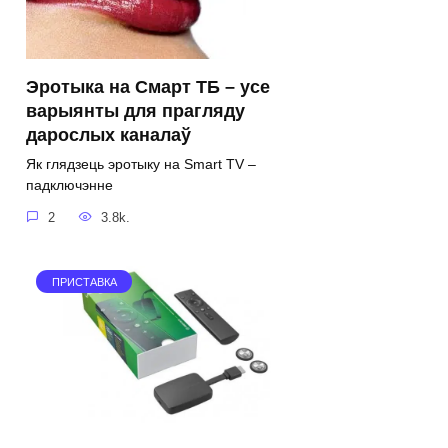
Эротыка на Смарт ТБ – усе
варыянты для прагляду
дарослых каналаў
Як глядзець эротыку на Smart TV –
падключэнне
2
3.8k.
ПРИСТАВКА