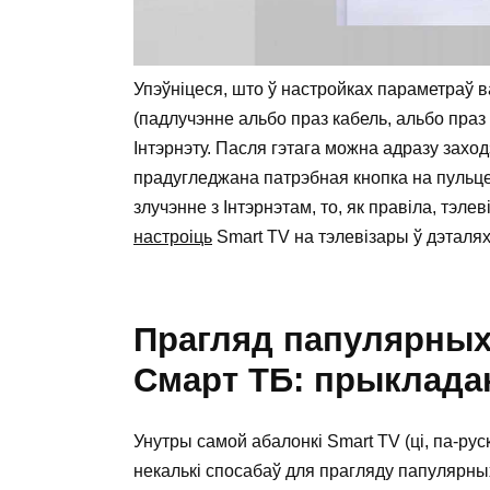
Упэўніцеся, што ў настройках параметраў
(падлучэнне альбо праз кабель, альбо праз W
Інтэрнэту. Пасля гэтага можна адразу заход
прадугледжана патрэбная кнопка на пульце
злучэнне з Інтэрнэтам, то, як правіла, тэле
настроіць
Smart TV на тэлевізары ў дэталях:
Прагляд папулярных 
Смарт ТБ: прыкладан
Унутры самой абалонкі Smart TV (ці, па-ру
некалькі спосабаў для прагляду папулярны