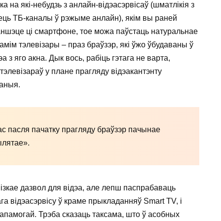
а на які-небудзь з анлайн-відэасэрвісаў (шматлікія з
зець ТБ-каналы ў рэжыме анлайн), якім вы раней
аншэце ці смартфоне, тое можа паўстаць натуральнае
самім тэлевізары – праз браўзэр, які ўжо ўбудаваны ў
а з яго акна. Дык вось, рабіць гэтага не варта,
тэлевізараў у плане прагляду відэакантэнту
аныя.
час пасля пачатку прагляду браўзэр пачынае
вылятае».
зкае дазвол для відэа, але лепш паспрабаваць
а відэасэрвісу ў краме прыкладанняў Smart TV, і
дапамогай. Трэба сказаць таксама, што ў асобных