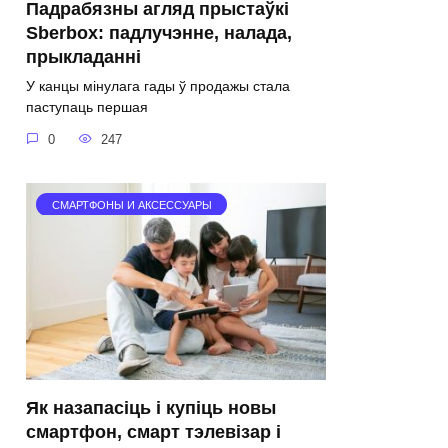
Падрабязны агляд прыстаўкі
Sberbox: падлучэнне, налада,
прыкладанні
У канцы мінулага гады ў продажы стала
паступаць першая
0
247
СМАРТФОНЫ И АКСЕССУАРЫ
Як назапасіць і купіць новы
смартфон, смарт тэлевізар і