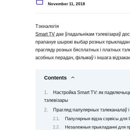
November 11, 2018
Тэхналогія
Smart TV
дае ўладальнікам тэлевізараў дос
прапануе шырокі выбар розных прыкладання
прагляду розных бясплатных і платных тэл
асобных перадач, фільмаў і іншага відэакан
Contents
Настройка Smart TV: як падключыць 
тэлевізары
Прагляд папулярных тэлеканалаў і 
Папулярныя відэа сэрвісы для 
Незалежныя прыкладанні для пр