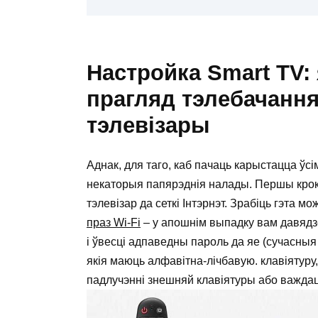
Настройка Smart TV:
прагляд тэлебачання 
тэлевізары
Аднак, для таго, каб пачаць карыстацца ўс
некаторыя папярэднія налады. Першы крок,
тэлевізар да сеткі Інтэрнэт. Зрабіць гэта м
праз Wi-Fi
– у апошнім выпадку вам давядзец
і ўвесці адпаведны пароль да яе (сучасныя
якія маюць алфавітна-лічбавую. клавіятуру
падлучэнні знешняй клавіятуры або важдац