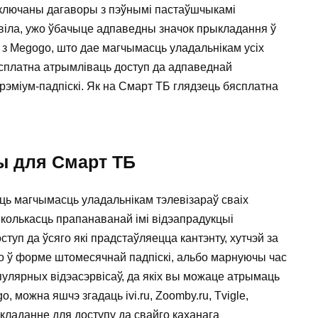
аключаны дагаворы з пэўнымі пастаўшчыкамі
авіла, ужо ўбачыце адпаведны значок прыкладання ў
з Megogo, што дае магчымасць уладальнікам усіх
ясплатна атрымліваць доступ да адпаведнай
прэміум-падпіскі. Як на Смарт ТБ глядзець бясплатна
ы для Cмарт ТБ
ць магчымасць уладальнікам тэлевізараў сваіх
колькасць прапанаванай імі відэапрадукцыі
туп да ўсяго які прадстаўляецца кантэнту, хутчэй за
бо ў форме штомесячнай падпіскі, альбо марнуючы час
улярных відэасэрвісаў, да якіх вы можаце атрымаць
, можна яшчэ згадаць ivi.ru, Zoomby.ru, Tvigle,
кладанне для доступу да свайго каханага