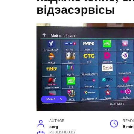
відэасэрвісы
SMART TV
AUTHOR
READ
serg
9 min
PUBLISHED BY