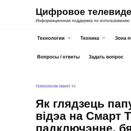
Skip
Цифровое телевид
to
content
Информационная поддержка по использованию ц
Технологии
Техника
Зона 
Вопросы / ответы
Задать вопрос
ТЕХНОЛОГИИ
SMART TV
Як глядзець па
відэа на Смарт 
падключэнне, б