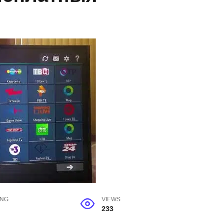
ING
VIEWS
233