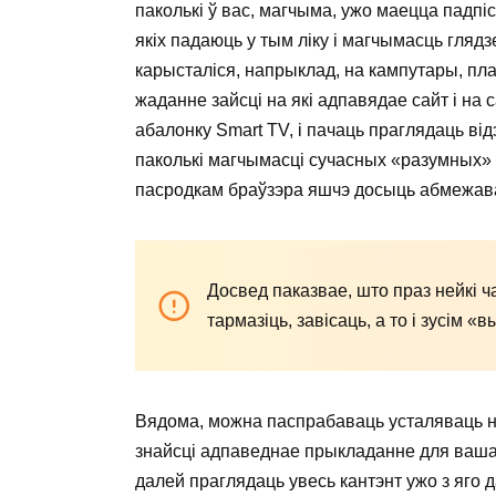
паколькі ў вас, магчыма, ужо маецца падпіск
якіх падаюць у тым ліку і магчымасць гляд
карысталіся, напрыклад, на кампутары, пл
жаданне зайсці на які адпавядае сайт і на 
абалонку Smart TV, і пачаць праглядаць відэ
паколькі магчымасці сучасных «разумных» 
пасродкам браўзэра яшчэ досыць абмежав
Досвед паказвае, што праз нейкі 
тармазіць, завісаць, а то і зусім «
Вядома, можна паспрабаваць усталяваць ні
знайсці адпаведнае прыкладанне для вашаг
далей праглядаць увесь кантэнт ужо з яго 