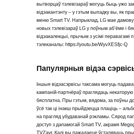
вытворцаў тэлевізараў могуць быць ужо з
відэакантэнту – у гэтым выпадку вы, як пр
меню Smart TV. Напрыклад, LG мае дамову 
новых тэлевізараў LG у поўным аб’ёме і б
відэакалекцыі, прычым з усімі перавагамі 
тэлеканалы: https://youtu.be/WyvXESfjc-Q
Папулярныя відэа сэрвіс
Іншыя відэасэрвісы таксама могуць падава
кампаній-партнёраў праглядаць некаторую 
бясплатна. Пры гэтым, вядома, за поўны дос
ўсё так ці інакш прыйдзецца плаціць – аль
на прагляд убудаванай рэкламы. Сярод пап
доступ з дапамогай Smart TV, акрамя Megogo
TVZavr. Калі вы пажадаеце ўсталяваць пры