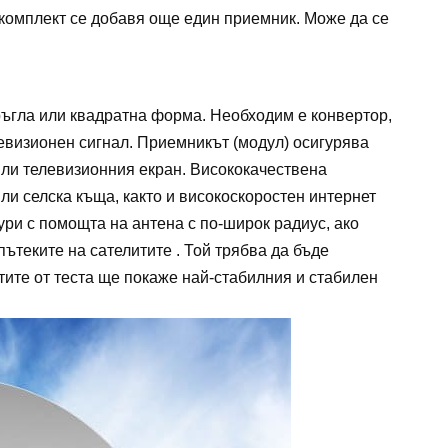
 комплект се добавя още един приемник. Може да се
ръгла или квадратна форма. Необходим е конвертор,
левизионен сигнал. Приемникът (модул) осигурява
ли телевизионния екран. Висококачествена
ли селска къща, както и високоскоростен интернет
ури с помощта на антена с по-широк радиус, ако
пътеките на сателитите . Той трябва да бъде
тите от теста ще покаже най-стабилния и стабилен