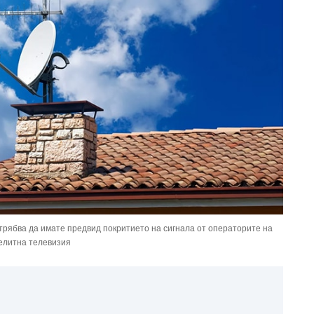
 трябва да имате предвид покритието на сигнала от операторите на
елитна телевизия