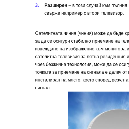
Разширен
– в този случай към пълния
свърже например с втори телевизор.
Сателитната чиния (чиния) може да бъде к
за да се осигури стабилно приемане на те
извеждане на изображение към монитора и
сателитна телевизия за лятна резиденция и
чрез безжична технология, може да се осиг
точката за приемане на сигнала е далеч от 
инсталиран на място, което според резулта
сигнал.