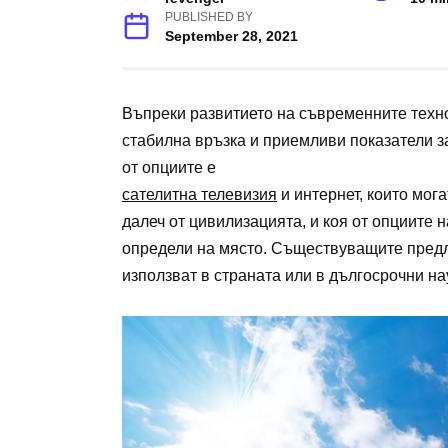
PUBLISHED BY
September 28, 2021
Въпреки развитието на съвременните техно
стабилна връзка и приемливи показатели за
от опциите е
сателитна телевизия
и интернет, които мог
далеч от цивилизацията, и коя от опциите н
определи на място. Съществуващите предл
използват в страната или в дългосрочни на