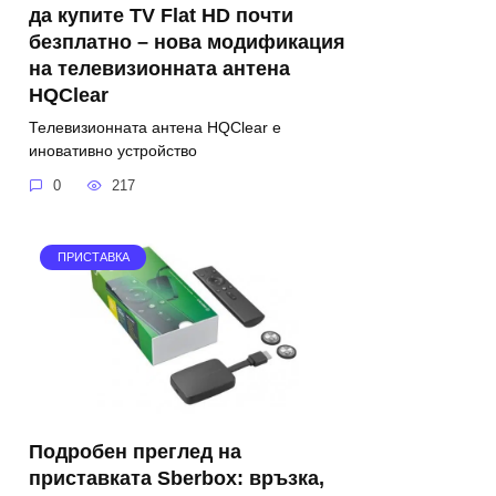
да купите TV Flat HD почти
безплатно – нова модификация
на телевизионната антена
HQClear
Телевизионната антена HQClear е
иновативно устройство
0
217
ПРИСТАВКА
Подробен преглед на
приставката Sberbox: връзка,