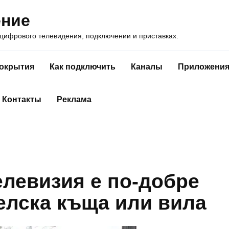
ение
ифрового телевидения, подключении и приставках.
покрытия
Как подключить
Каналы
Приложени
Контакты
Реклама
елевизия е по-добре
селска къща или вила