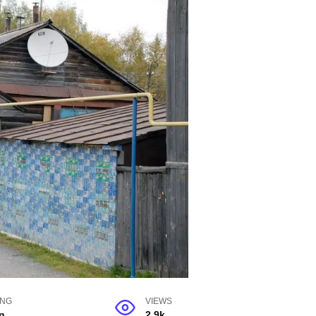
ING
VIEWS
n
2.9k.