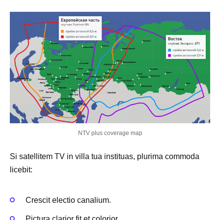
NTV plus coverage map
Si satellitem TV in villa tua instituas, plurima commoda
licebit:
Crescit electio canalium.
Pictura clarior fit et colorior.