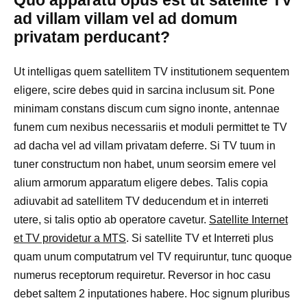
Quo apparatu opus est ut satellite TV
ad villam villam vel ad domum
privatam perducant?
Ut intelligas quem satellitem TV institutionem sequentem
eligere, scire debes quid in sarcina inclusum sit. Pone
minimam constans discum cum signo inonte, antennae
funem cum nexibus necessariis et moduli permittet te TV
ad dacha vel ad villam privatam deferre. Si TV tuum in
tuner constructum non habet, unum seorsim emere vel
alium armorum apparatum eligere debes. Talis copia
adiuvabit ad satellitem TV deducendum et in interreti
utere, si talis optio ab operatore cavetur.
Satellite Internet
et TV providetur a MTS
. Si satellite TV et Interreti plus
quam unum computatrum vel TV requiruntur, tunc quoque
numerus receptorum requiretur. Reversor in hoc casu
debet saltem 2 inputationes habere. Hoc signum pluribus