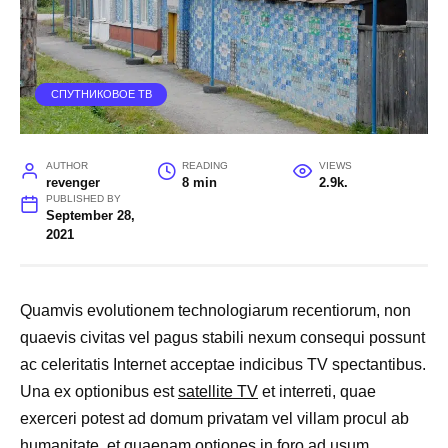
СПУТНИКОВОЕ ТВ
AUTHOR
READING
VIEWS
revenger
8 min
2.9k.
PUBLISHED BY
September 28,
2021
Quamvis evolutionem technologiarum recentiorum, non
quaevis civitas vel pagus stabili nexum consequi possunt
ac celeritatis Internet acceptae indicibus TV spectantibus.
Una ex optionibus est
satellite TV
et interreti, quae
exerceri potest ad domum privatam vel villam procul ab
humanitate, et quaenam optiones in foro ad usum