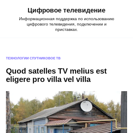
Skip
Цифровое телевидение
to
content
Информационная поддержка по использованию
цифрового телевидения, подключении и
приставках.
ТЕХНОЛОГИИ
СПУТНИКОВОЕ ТВ
Quod satelles TV melius est
eligere pro villa vel villa