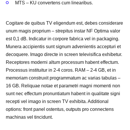
MTS – KU convertens cum linearibus.
Cogitare de quibus TV eligendum est, debes considerare
unum magis proprium – strepitus instar NF Optima valor
est 0,1 dB. Indicatur in corpore fabrica vel in packaging.
Munera accipientis sunt signum advenientis accepturi et
decoquere. Imago directe in screen televisifica exhibetur.
Receptores moderni altum processum habent effectum.
Processus instituitur in 2-4 coros. RAM – 2-4 GB, et in
memoriam construxit programmatum ac varias tabulas –
16 GB. Reliquae notae et parametri magni momenti non
sunt nec effectum pronuntiatum habent in qualitate signi
recepti vel imago in screen TV exhibita. Additional
options: front panel ostentus, outputs pro connectens
machinas vel tincidunt.