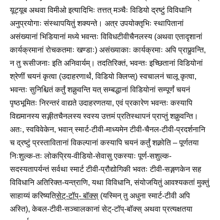
यूट्यूब अथवा विमीओ इत्यादिभिः तत्तत् मञ्चैः विडियो द्रष्टुं विविधानि
अनुप्रयोगाः संस्थापयितुं शक्यन्ते। अत्र उपयोक्तृभिः स्थापितानां
असंख्यानां भिडियानां मध्ये भवन्तः विविधटीवीचैनलस्य (अथवा एतादृशानां
कार्यक्रमानां रोचकतमाः खण्डाः) असंख्याकाः कार्यक्रमाः अपि प्राप्नुवन्ति,
न तु रूसीजनाः इति अनिवार्यम्। तदतिरिक्तं, भवन्तः इच्छितानां विडियोनां
श्रेणीं चयनं कृत्वा (उदाहरणार्थं, विडियो क्लिप्स्) स्वचालनं चालू कृत्वा,
भवन्तः सुनिश्चितं कर्तुं शक्नुवन्ति यत् सम्बद्धानां विडियोनां सम्पूर्णं चयनं
पृष्ठभूमितः निरन्तरं वाद्यते उदाहरणतया, एवं प्रकारेण भवन्तः कस्यापि
विद्यमानस्य सङ्गीतचैनलस्य स्वस्य उत्तमं प्रतिस्थापनं प्राप्तुं शक्नुवन्ति।
अतः, स्वविवेकेन, भवान् स्मार्ट-टीवी-माध्यमेन टीवी-चैनल-टीवी-प्रदर्शनानि
च द्रष्टुं प्रस्तावितानां विकल्पानां कस्यापि चयनं कर्तुं शक्नोति – पूर्णतया
निःशुल्क-तः लोकप्रिय-वीडियो-सेवासु एकस्याः पूर्ण-सशुल्क-
सदस्यतापर्यन्तं सर्वथा स्मार्ट टीवी-प्रौद्योगिकी भवतः टीवी-सङ्गणकेन सह
विविधानि अतिरिक्त-यन्त्राणि, यथा विविधानि, संयोजयितुं आवश्यकतां मुक्तुं
साहाय्यं करिष्यति
सेट्-टॉप्- बॉक्स्
(यस्मिन् तु अधुना स्मार्ट-टीवी अपि
अस्ति), केबल-टीवी-सञ्चालकानां सेट्-टॉप्-बॉक्स् अथवा प्रत्यक्षतया