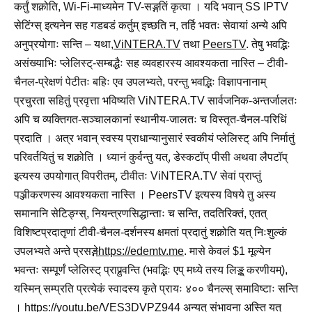
कर्तुं शक्नोति, Wi-Fi-माध्यमेन TV-सङ्गतिं कृत्वा । यदि भवान् SS IPTV
सेटिंग्स् इत्यनेन सह गडबडं कर्तुम् इच्छति न, तर्हि भवतः सेवायां अन्ये अपि
अनुप्रयोगाः सन्ति – यथा,
ViNTERA.TV
तथा
PeersTV
. तेषु भवद्भिः
असंख्याभिः प्लेलिस्ट्-सम्बद्धैः सह व्यवहारस्य आवश्यकता नास्ति – टीवी-
चैनल-प्रेक्षणं पेटीतः बहिः एव उपलभ्यते, परन्तु भवद्भिः विज्ञापनानाम्
प्रचुरता सहितुं प्रवृत्ता भविष्यति ViNTERA.TV सार्वजनिक-अन्तर्जालतः
अपि च व्यक्तिगत-सञ्चालकानां स्थानीय-जालतः च विस्तृत-चैनल-परिधिं
प्रदाति । अत्र भवान् स्वस्य प्राधान्यानुसारं स्वकीयं प्लेलिस्ट् अपि निर्मातुं
परिवर्तयितुं च शक्नोति । ध्यानं कुर्वन्तु यत्, डेस्कटॉप् पीसी अथवा लैपटॉप्
इत्यस्य उपयोगात् विपरीतम्, टीवीतः ViNTERA.TV सेवां प्राप्तुं
पञ्जीकरणस्य आवश्यकता नास्ति । PeersTV इत्यस्य विषये तु अस्य
समानानि सेटिङ्ग्स्, नियन्त्रणसिद्धान्ताः च सन्ति, तदतिरिक्तं, एतत्
विशिष्टप्रदातृणां टीवी-चैनल-दर्शनस्य क्षमतां प्रदातुं शक्नोति यत् निःशुल्कं
उपलभ्यते अन्ते प्रसङ्गे
https://edemtv.me
. मासे केवलं $1 मूल्येन
भवन्तः सम्पूर्णं प्लेलिस्ट् प्राप्नुवन्ति (भवद्भिः एप् मध्ये तस्य लिङ्क् करणीयम्),
यस्मिन् सम्प्रति प्रत्येकं स्वादस्य कृते प्रायः ४०० चैनल्स् समाविष्टाः सन्ति
। https://youtu.be/VES3DVPZ944 अन्यत् संभावना अस्ति यत्