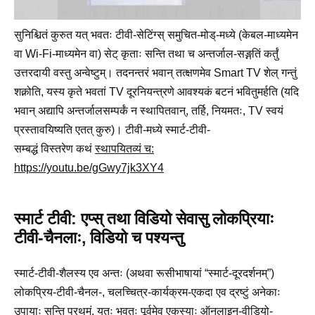
सुनिश्चितं कुरुत यत् भवतः टीवी-सेटिंग्स् समुचित-मोड्-मध्ये (केबल-माध्यमेन
वा Wi-Fi-माध्यमेन वा) सेट् कृताः सन्ति तथा च अन्तर्जाल-सङ्गतिं कर्तुं
उत्तरदायी वस्तु अन्वेष्टुम्। तदनन्तरं भवान् तत्क्षणमेव Smart TV शेल् गन्तुं
शक्नोति, यस्य कृते भवतां TV दूरनियन्त्रणे आवश्यकं बटनं भवितुमर्हति (यदि
भवान् अद्यापि अन्तर्जालसम्पर्कं न स्थापितवान्, तर्हि, नियमतः, TV स्वयं
प्रस्तावयिष्यति एतत् कुरु)। टीवी-मध्ये स्मार्ट-टीवी-
सम्बद्धं विस्तरेण कथं
स्थापयितव्यं च:
https://youtu.be/gGwy7jk3XY4
स्मार्ट टीवी: एप्स् तथा विडियो सेवासु लोकप्रियाः
टीवी-चैनलाः, विडियो च पश्यन्तु
स्मार्ट-टीवी-शैलस्य एव अन्तः (अथवा रूसीभाषायां “स्मार्ट-दूरदर्शनम्”)
लोकप्रिय-टीवी-चैनल-, चलच्चित्र-कार्यक्रम-एकदा एव द्रष्टुं अनेकाः
उपायाः सन्ति प्रथमं, यतः भवतः पूर्वमेव एकस्याः ऑनलाइन-वीडियो-