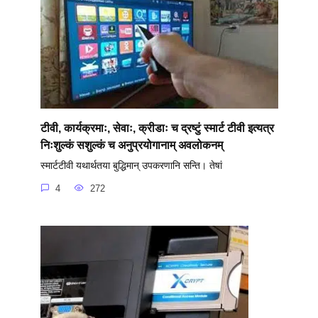
टीवी, कार्यक्रमाः, सेवाः, क्रीडाः च द्रष्टुं स्मार्ट टीवी इत्यत्र
निःशुल्कं सशुल्कं च अनुप्रयोगानाम् अवलोकनम्
स्मार्टटीवी यथार्थतया बुद्धिमान् उपकरणानि सन्ति। तेषां
4
272