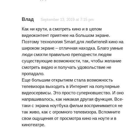
Влад
September 13, 2019 at 7:15 pm
Как ни крути, а смотреть кино и в целом
видеоконтент приятнее на большом экране.
Поэтому технология Smart для любителей кино на
широком экране – отличная находка. Благо умные
люди смогли правильно преподнести людям
существующие возможности, так, чтобы желание
смотреть видео и получать удовольствие не
пропадало.
Еще большим открытием стала возможность
телевизора выходить в Интернет на популярные
видеосервисы. Это просто суперновшество. И оно
напрашивалось, как никакая другая функция. Все-
таки с экрана ноутбука фильм воспринимается не
так живо, как с огромного телевизора. Вспомните
свои ощущения от просмотра кино на ноуте и в
кинотеатре.