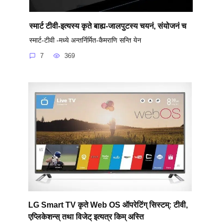
स्मार्ट टीवी-इत्यस्य कृते बाह्य-जालपुटस्य चयनं, संयोजनं च
स्मार्ट-टीवी -मध्ये अन्तर्निर्मित-कैमराणि सन्ति येन
7
369
LG Smart TV कृते Web OS ऑपरेटिंग् सिस्टम्: टीवी,
एप्लिकेशन्स् तथा विजेट् इत्यत्र किम् अस्ति