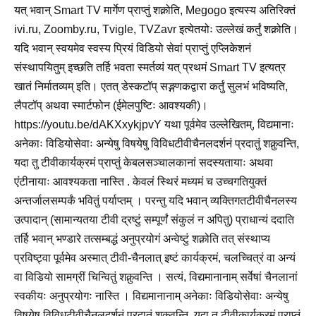
यत् भवान् Smart TV मार्गेण प्राप्तुं शक्नोति, Megogo इत्यस्य अतिरिक्तं
ivi.ru, Zoomby.ru, Tvigle, TVZavr इत्येतयोः उल्लेखं कर्तुं शक्नोति।
यदि भवान् स्वयमेव स्वस्य प्रियं विडियो सेवां प्राप्तुं एप्लिकेशनं
संस्थापयितुम् इच्छति तर्हि भवता स्मर्तव्यं यत् प्रथमं Smart TV इत्यत्र
खातं निर्मातव्यम् इति। एतत् डेस्कटॉप् सङ्गणकद्वारा कर्तुं सुलभं भविष्यति,
लैपटॉप् अथवा स्मार्टफोन (ईमेलपुष्टिः आवश्यकी)।
https://youtu.be/dAKXxykjpvY यथा पूर्वमेव उल्लेखितम्, विद्यमानाः
अनेकाः विडियोसेवाः अन्येषु विषयेषु विविधटीवीचैनलदर्शनं प्रदातुं शक्नुवन्ति,
यदा तु टीवीकार्यक्रमं प्राप्तुं केबलसञ्चालकानां सदस्यतायाः अथवा
एंटीनायाः आवश्यकता नास्ति . केवलं स्थिरं मध्यमं च उच्चगतियुक्तं
अन्तर्जालसम्पर्कं भवितुं पर्याप्तम् । परन्तु यदि भवान् व्यक्तिगतटीवीचैनलस्य
उत्पादान् (सामान्यतया टीवी द्रष्टुं सम्पूर्णं संकुलं न अपितु) प्राधान्यं ददाति
तर्हि भवान् भण्डारे तत्सम्बद्धं अनुप्रयोगं अन्वेष्टुं शक्नोति तत् संस्थाप्य
प्रविष्ट्वा पूर्वमेव अस्मात् टीवी-चैनलात् इष्टं कार्यक्रमं, चलच्चित्रं वा अन्यं
वा विडियो सामग्रीं चिन्वितुं शक्नुवन्ति । सत्यं, विद्यमानानाम् सर्वेषां चैनलानां
स्वकीयः अनुप्रयोगः नास्ति । विद्यमानानाम् अनेकाः विडियोसेवाः अन्येषु
विषयेषु विविधटीवीचैनलदर्शनं प्रदातुं शक्नुवन्ति, यदा तु टीवीकार्यक्रमं प्राप्तुं