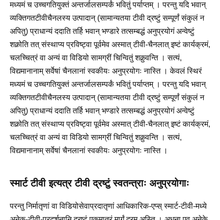
मध्यमं च उच्चगतियुक्तं अन्तर्जालसम्पर्कं भवितुं पर्याप्तम् । परन्तु यदि भवान्
व्यक्तिगतटीवीचैनलस्य उत्पादान् (सामान्यतया टीवी द्रष्टुं सम्पूर्णं संकुलं न
अपितु) प्राधान्यं ददाति तर्हि भवान् भण्डारे तत्सम्बद्धं अनुप्रयोगं अन्वेष्टुं
शक्नोति तत् संस्थाप्य प्रविष्ट्वा पूर्वमेव अस्मात् टीवी-चैनलात् इष्टं कार्यक्रमं,
चलच्चित्रं वा अन्यं वा विडियो सामग्रीं चिन्वितुं शक्नुवन्ति । सत्यं,
विद्यमानानाम् सर्वेषां चैनलानां स्वकीयः अनुप्रयोगः नास्ति । केवलं स्थिरं
मध्यमं च उच्चगतियुक्तं अन्तर्जालसम्पर्कं भवितुं पर्याप्तम् । परन्तु यदि भवान्
व्यक्तिगतटीवीचैनलस्य उत्पादान् (सामान्यतया टीवी द्रष्टुं सम्पूर्णं संकुलं न
अपितु) प्राधान्यं ददाति तर्हि भवान् भण्डारे तत्सम्बद्धं अनुप्रयोगं अन्वेष्टुं
शक्नोति तत् संस्थाप्य प्रविष्ट्वा पूर्वमेव अस्मात् टीवी-चैनलात् इष्टं कार्यक्रमं,
चलच्चित्रं वा अन्यं वा विडियो सामग्रीं चिन्वितुं शक्नुवन्ति । सत्यं,
विद्यमानानाम् सर्वेषां चैनलानां स्वकीयः अनुप्रयोगः नास्ति ।
स्मार्ट टीवी इत्यत्र टीवी द्रष्टुं स्वतन्त्राः अनुप्रयोगाः
परन्तु निर्मातृणां वा विडियोसेवाप्रदातृणां आधिकारिक-एप्स् स्मार्ट-टीवी-मध्ये
अनेक-टीवी-प्रदर्शनानि द्रष्टुं एकमात्रं मार्गं दूरम् अस्ति । अधुना एव अनेके