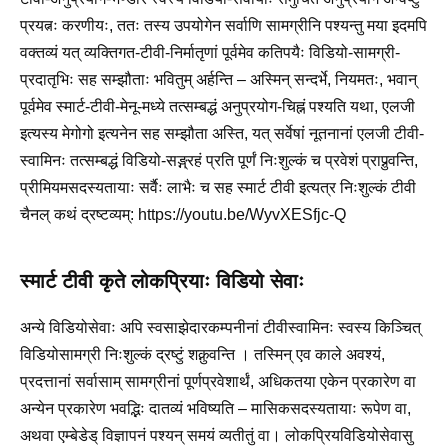
प्रयत्नः करणीयः, ततः तस्य उपयोगेन सर्वाणि सामग्रीनि पश्यन्तु मया इदमपि
वक्तव्यं यत् व्यक्तिगत-टीवी-निर्मातृणां पूर्वमेव कतिपयैः विडियो-सामग्री-
प्रदातृभिः सह सम्झौताः भवितुम् अर्हन्ति – अस्मिन् सन्दर्भे, नियमतः, भवान्
पूर्वमेव स्मार्ट-टीवी-मेनू-मध्ये तत्सम्बद्धं अनुप्रयोग-चिह्नं पश्यति यथा, एलजी
इत्यस्य मेगोगो इत्यनेन सह सम्झौता अस्ति, यत् सर्वेषां नूतनानां एलजी टीवी-
स्वामिनः तत्सम्बद्धं विडियो-सङ्ग्रहं प्रति पूर्णं निःशुल्कं च प्रवेशं प्राप्नुवन्ति,
प्रीमियमसदस्यतायाः सर्वैः लाभैः च सह स्मार्ट टीवी इत्यत्र निःशुल्कं टीवी
चैनल् कथं द्रष्टव्यम्: https://youtu.be/WyvXESfjc-Q
स्मार्ट टीवी कृते लोकप्रियाः विडियो सेवाः
अन्ये विडियोसेवाः अपि स्वसाझेदारकम्पनीनां टीवीस्वामिनः स्वस्य किञ्चित्
विडियोसामग्री निःशुल्कं द्रष्टुं शक्नुवन्ति । तस्मिन् एव काले अवश्यं,
प्रदत्तानां सर्वासाम् सामग्रीनां पूर्णप्रवेशार्थं, अधिकतया एकेन प्रकारेण वा
अन्येन प्रकारेण भवद्भिः दातव्यं भविष्यति – मासिकसदस्यतायाः रूपेण वा,
अथवा एम्बेडेड् विज्ञापनं पश्यन् समयं व्यतीतुं वा। लोकप्रियविडियोसेवासु