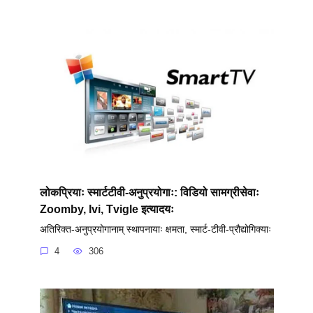
लोकप्रियाः स्मार्टटीवी-अनुप्रयोगाः: विडियो सामग्रीसेवाः
Zoomby, Ivi, Tvigle इत्यादयः
अतिरिक्त-अनुप्रयोगानाम् स्थापनायाः क्षमता, स्मार्ट-टीवी-प्रौद्योगिक्याः
4
306