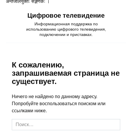
अन्तर्जालयुक्तः सङ्गणकः ।