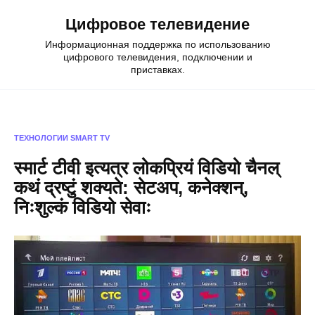
Skip
Цифровое телевидение
to
content
Информационная поддержка по использованию
цифрового телевидения, подключении и
приставках.
ТЕХНОЛОГИИ
SMART TV
स्मार्ट टीवी इत्यत्र लोकप्रियं विडियो चैनल्
कथं द्रष्टुं शक्यते: सेटअप, कनेक्शन्,
निःशुल्कं विडियो सेवाः