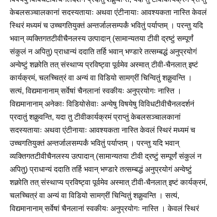
केबलसञ्चालकानां सदस्यतायाः अथवा एंटीनायाः आवश्यकता नास्ति केवलं
स्थिरं मध्यमं च उच्चगतियुक्तं अन्तर्जालसम्पर्कं भवितुं पर्याप्तम् । परन्तु यदि
भवान् व्यक्तिगतटीवीचैनलस्य उत्पादान् (सामान्यतया टीवी द्रष्टुं सम्पूर्णं
संकुलं न अपितु) प्राधान्यं ददाति तर्हि भवान् भण्डारे तत्सम्बद्धं अनुप्रयोगं
अन्वेष्टुं शक्नोति तत् संस्थाप्य प्रविष्ट्वा पूर्वमेव अस्मात् टीवी-चैनलात् इष्टं
कार्यक्रमं, चलच्चित्रं वा अन्यं वा विडियो सामग्रीं चिन्वितुं शक्नुवन्ति ।
सत्यं, विद्यमानानाम् सर्वेषां चैनलानां स्वकीयः अनुप्रयोगः नास्ति ।
विद्यमानानाम् अनेकाः विडियोसेवाः अन्येषु विषयेषु विविधटीवीचैनलदर्शनं
प्रदातुं शक्नुवन्ति, यदा तु टीवीकार्यक्रमं प्राप्तुं केबलसञ्चालकानां
सदस्यतायाः अथवा एंटीनायाः आवश्यकता नास्ति केवलं स्थिरं मध्यमं च
उच्चगतियुक्तं अन्तर्जालसम्पर्कं भवितुं पर्याप्तम् । परन्तु यदि भवान्
व्यक्तिगतटीवीचैनलस्य उत्पादान् (सामान्यतया टीवी द्रष्टुं सम्पूर्णं संकुलं न
अपितु) प्राधान्यं ददाति तर्हि भवान् भण्डारे तत्सम्बद्धं अनुप्रयोगं अन्वेष्टुं
शक्नोति तत् संस्थाप्य प्रविष्ट्वा पूर्वमेव अस्मात् टीवी-चैनलात् इष्टं कार्यक्रमं,
चलच्चित्रं वा अन्यं वा विडियो सामग्रीं चिन्वितुं शक्नुवन्ति । सत्यं,
विद्यमानानाम् सर्वेषां चैनलानां स्वकीयः अनुप्रयोगः नास्ति । केवलं स्थिरं