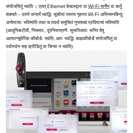
संयोजयितुं भवति । एतत् Ethernet केबलद्वारा वा
Wi-Fi मार्गेण
वा कर्तुं
शक्यते – उत्तरे सन्दर्भे भवद्भिः सूचीयां स्वस्य गृहस्य Wi-Fi अभिगमनबिन्दुः
अन्वेष्टव्यः भविष्यति तथा च तदर्थं समुचितं गुप्तशब्दं प्रविष्टव्यं भविष्यति
(आधुनिकटीवी, नियमतः, दूरनियन्त्रणैः सुसज्जिताः सन्ति येषु
अल्फान्यूमेरिक कीबोर्डः भवति, अतः भवद्भिः बाह्यकीबोर्डं संयोजयितुं वा
पर्दास्थेन सह क्रीडितुं वा चिन्ता न भवति)