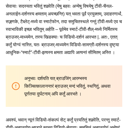
सेवायाः सदस्यता भवितुं शक्नोति (येषु बहवः अन्येषु विषयेषु टीवी-चैनल-
अनलाईन-दर्शनस्य क्षमताम् अयच्छन्ति) यत् भवता पूर्वं प्रयुक्तम्, उदाहरणार्थं,
सङ्गणके, टैब्लेट्-मध्ये वा स्मार्टफोन, तदा समुचितस्थले गन्तुं टीवी-मध्ये एव च
​​स्वाभाविकी इच्छा भवितुम् अर्हति – पूर्वमेव स्मार्ट-टीवी-शैल्-मध्ये निर्मितस्य
ब्राउजर्-माध्यमेन, तस्य खिडक्याः च विडियो-दर्शनं आरभत |. अतः, एतत्
कर्तुं योग्यं नास्ति, यतः ब्राउजर्-माध्यमेन विडियो-सामग्री-दर्शनस्य दृष्ट्या
आधुनिक-“स्मार्ट”-टीवी-इत्यस्य क्षमता अद्यापि अत्यन्तं सीमितम् अस्ति ।
अनुभवः दर्शयति यत् ब्राउजिंग् आरम्भस्य
किञ्चित्कालानन्तरं ब्राउजर् मन्दं भवितुं, स्थगितुं, अथवा
पूर्णतया दुर्घटनाम् अपि कर्तुं आरभते ।
अवश्यं, भवान् न्यूनं विडियो-संकल्पं सेट् कर्तुं प्रयतितुं शक्नोति, परन्तु स्मार्ट-
टीवी-अनुप्रयोग-भण्डारे स्वस्य विडियो-सेवायाः समुचितं अनुप्रयोगं अन्वेष्टुं