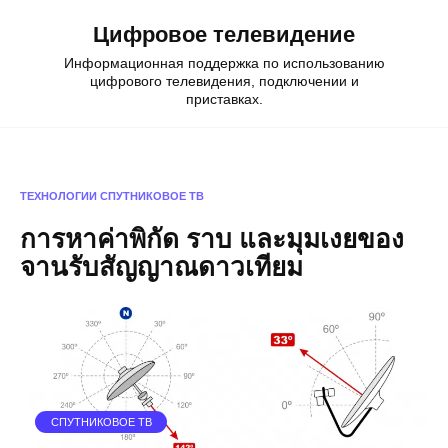
Skip
Цифровое телевидение
to
content
Информационная поддержка по использованию
цифрового телевидения, подключении и
приставках.
ТЕХНОЛОГИИ
СПУТНИКОВОЕ ТВ
การหาค่าพิกัด ราบ และมุมเงยของ
จานรับสัญญาณดาวเทียม
СПУТНИКОВОЕ ТВ