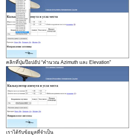
คลิกที่ปุ่มป๊อปอัป “คำนวณ Azimuth และ Elevation”
เราได้รับข้อมูลที่จำเป็น