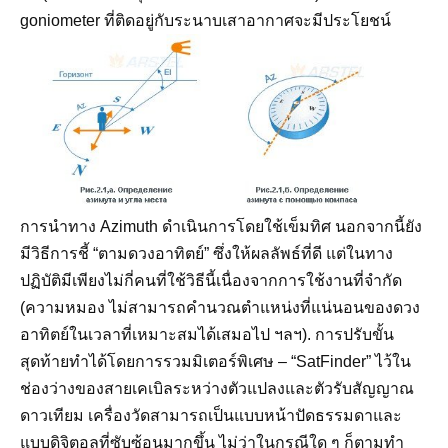
goniometer ที่ติดอยู่กับระนาบเสาอากาศจะมีประโยชน์
การนำทาง Azimuth ดำเนินการโดยใช้เข็มทิศ นอกจากนี้ยัง
มีวิธีการชี้ “ตามดวงอาทิตย์” ซึ่งให้ผลลัพธ์ที่ดี แต่ในทาง
ปฏิบัติมีเพียงไม่กี่คนที่ใช้วิธีนี้เนื่องจากการใช้งานที่จำกัด
(ความหมอง ไม่สามารถคำนวณตำแหน่งที่แน่นอนของดวง
อาทิตย์ในเวลาที่เหมาะสมได้เสมอไป ฯลฯ). การปรับขั้น
สุดท้ายทำได้โดยการรวมมิเตอร์พิเศษ – “SatFinder” ไว้ใน
ช่องว่างของสายเคเบิลระหว่างตัวแปลงและตัวรับสัญญาณ
ดาวเทียม เครื่องวัดสามารถเป็นแบบหน้าปัดธรรมดาและ
แบบดิจิตอลที่ซับซ้อนมากขึ้น ไม่ว่าในกรณีใด ๆ ก็ตามทำ