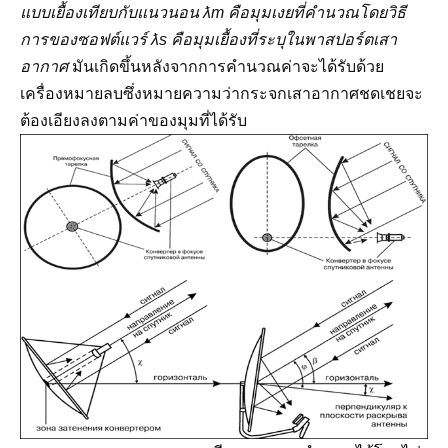
แบบเยื้องเทียบกับแนวนอน ƛm คือมุมเงยที่คำนวณโดยวิธี
การของซอฟต์แวร์ ƛs คือมุมเยื้องที่ระบุในพาสปอร์ตเสา
อากาศ
มันเกิดขึ้นหลังจากการคำนวณค่าจะได้รับด้วย
เครื่องหมายลบซึ่งหมายความว่ากระจกเสาอากาศชดเชยจะ
ต้องเอียงลงตามค่าของมุมที่ได้รับ