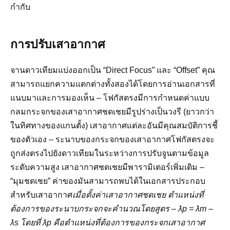
กำกับ
การปรับเสาอากาศ
จานดาวเทียมแบ่งออกเป็น “Direct Focus” และ “Offset” คุณ
สามารถแยกความแตกต่างทั้งสองได้โดยการอ่านเอกสารที่
แนบมาและการมองเห็น – โฟกัสตรงมีการกำหนดค่าแบบ
กลมกระจกของเสาอากาศชดเชยมีรูปร่างเป็นวงรี (ยาวกว่า
ในทิศทางของแกนตั้ง) เสาอากาศแต่ละอันมีคุณสมบัติการชี้
ของตัวเอง – ระนาบของกระจกของเสาอากาศโฟกัสตรงจะ
ถูกส่งตรงไปยังดาวเทียมในระหว่างการปรับจูนตามข้อมูล
ระดับความสูง เสาอากาศชดเชยมีพารามิเตอร์เพิ่มเติม –
“มุมชดเชย” ค่าของมันสามารถพบได้ในเอกสารประกอบ
สำหรับเสาอากาศ
เมื่อตั้งค่าเสาอากาศชดเชย ตำแหน่งที่
ต้องการของระนาบกระจกจะคำนวณโดยสูตร – ƛp = ƛm –
ƛs โดยที่ ƛp คือตำแหน่งที่ต้องการของกระจกเสาอากาศ